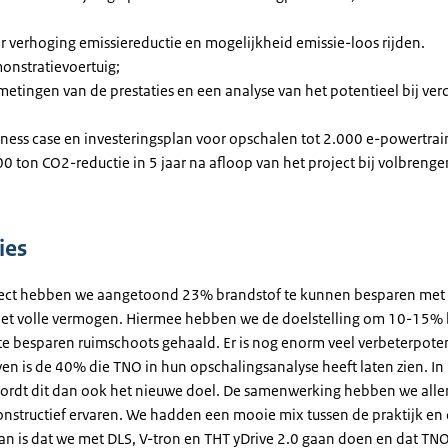
r verhoging emissiereductie en mogelijkheid emissie-loos rijden.
nstratievoertuig;
etingen van de prestaties en een analyse van het potentieel bij ver
ness case en investeringsplan voor opschalen tot 2.000 e-powertrain
 ton CO2-reductie in 5 jaar na afloop van het project bij volbrenge
ies
ject hebben we aangetoond 23% brandstof te kunnen besparen met 
 het volle vermogen. Hiermee hebben we de doelstelling om 10-15%
te besparen ruimschoots gehaald. Er is nog enorm veel verbeterpoten
en is de 40% die TNO in hun opschalingsanalyse heeft laten zien. In 
wordt dit dan ook het nieuwe doel. De samenwerking hebben we allen
onstructief ervaren. We hadden een mooie mix tussen de praktijk en 
van is dat we met DLS, V-tron en THT yDrive 2.0 gaan doen en dat TN