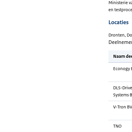
Ministerie v
en testproc
Locaties
Dronten, Do
Deelneme
Naam de
Econogy 
DLS-Drive
Systems 
V-Tron B
TNO