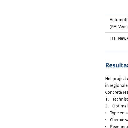
Automoti
(RAI Vere
THT New 
Resulta
Het project
in regionale
Concrete res
1. Technisc
2. Optimale
• Type en a
• Chemie van
• Regenerat