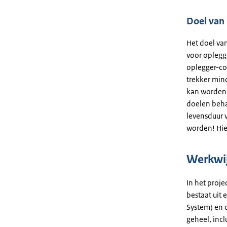
Doel van 
Het doel va
voor oplegg
oplegger-co
trekker mind
kan worden.
doelen beha
levensduur 
worden! Hie
Werkwi
In het proj
bestaat uit 
System) en d
geheel, incl