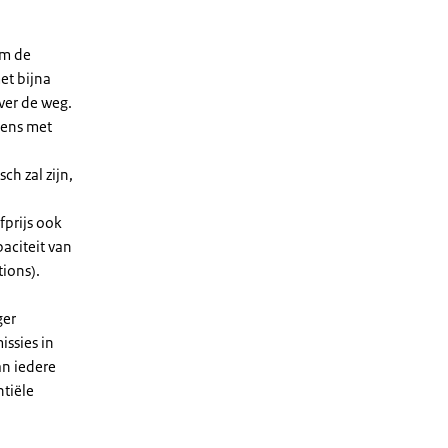
Om de
et bijna
ver de weg.
gens met
ch zal zijn,
fprijs ook
aciteit van
tions).
ger
issies in
an iedere
tiële