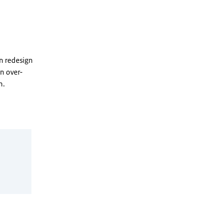
en redesign
n over-
n.