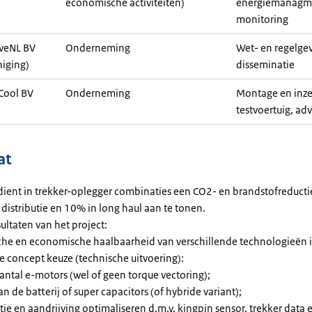
economische activiteiten)
energiemanagm
monitoring
veNL BV
Onderneming
Wet- en regelge
niging)
disseminatie
Cool BV
Onderneming
Montage en inze
testvoertuig, adv
at
 dient in trekker-oplegger combinaties een CO2- en brandstofreduct
 distributie en 10% in long haul aan te tonen.
ultaten van het project:
he en economische haalbaarheid van verschillende technologieën in
 concept keuze (technische uitvoering):
antal e-motors (wel of geen torque vectoring);
 de batterij of super capacitors (of hybride variant);
ie en aandrijving optimaliseren d.m.v. kingpin sensor, trekker data