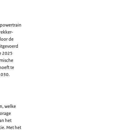
 powertrain
rekker-
door de
uitgevoerd
de 2025
omische
oeft te
2030.
n, welke
torage
an het
ie. Met het