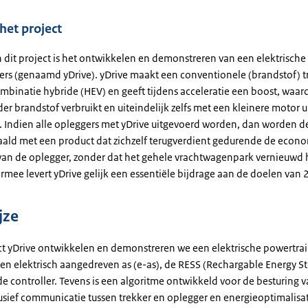
het project
n dit project is het ontwikkelen en demonstreren van een elektrische
ers (genaamd yDrive). yDrive maakt een conventionele (brandstof) t
mbinatie hybride (HEV) en geeft tijdens acceleratie een boost, waar
er brandstof verbruikt en uiteindelijk zelfs met een kleinere motor 
 Indien alle opleggers met yDrive uitgevoerd worden, dan worden 
ald met een product dat zichzelf terugverdient gedurende de econ
van de oplegger, zonder dat het gehele vrachtwagenpark vernieuwd h
rmee levert yDrive gelijk een essentiële bijdrage aan de doelen van 
jze
ect yDrive ontwikkelen en demonstreren we een elektrische powertrai
een elektrisch aangedreven as (e-as), de RESS (Rechargable Energy S
e controller. Tevens is een algoritme ontwikkeld voor de besturing v
usief communicatie tussen trekker en oplegger en energieoptimalisat