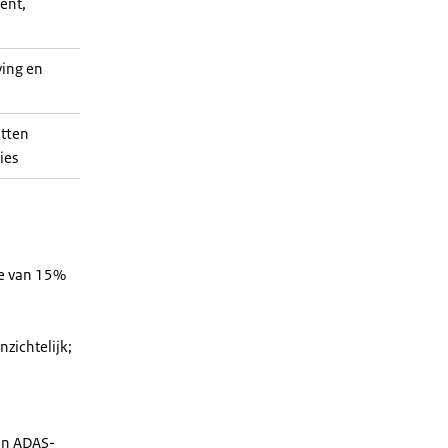
ent,
ving en
tten
ies
ie van 15%
zichtelijk;
 en ADAS-