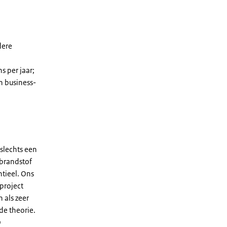
dere
s per jaar;
n business-
slechts een
 brandstof
tieel. Ons
project
 als zeer
de theorie.
O