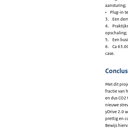
aansturing;
• Plug-in te
3. Een demo
4. Praktijkm
opschaling;
5. Een busi
6. Ca 63.000
case.
Conclus
Met dit pro
fractie van
en dus CO2 
nieuwe strev
yDrive 2.0 
prettig en c
Bewijs hier