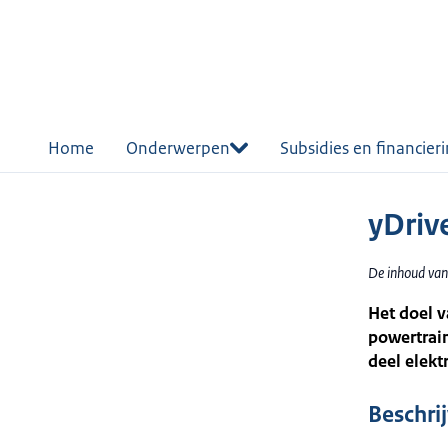
r de
tent
Home
Onderwerpen
Subsidies en financier
yDriv
De inhoud van
Het doel v
powertrain
deel elek
Beschri