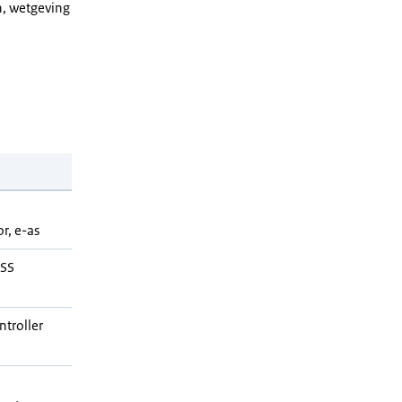
n, wetgeving
r, e-as
ESS
ntroller