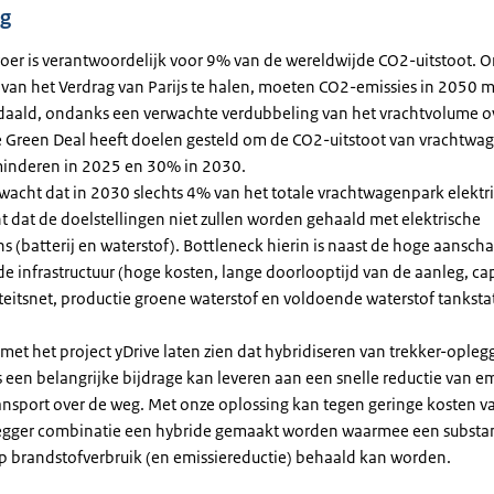
ng
oer is verantwoordelijk voor 9% van de wereldwijde CO2-uitstoot. 
 van het Verdrag van Parijs te halen, moeten CO2-emissies in 2050 m
daald, ondanks een verwachte verdubbeling van het vrachtvolume o
 Green Deal heeft doelen gesteld om de CO2-uitstoot van vrachtwa
minderen in 2025 en 30% in 2030.
acht dat in 2030 slechts 4% van het totale vrachtwagenpark elektris
t dat de doelstellingen niet zullen worden gehaald met elektrische
 (batterij en waterstof). Bottleneck hierin is naast de hoge aanscha
 infrastructuur (hoge kosten, lange doorlooptijd van de aanleg, cap
iteitsnet, productie groene waterstof en voldoende waterstof tanksta
et het project yDrive laten zien dat hybridiseren van trekker-opleg
een belangrijke bijdrage kan leveren aan een snelle reductie van em
nsport over de weg. Met onze oplossing kan tegen geringe kosten v
egger combinatie een hybride gemaakt worden waarmee een substan
p brandstofverbruik (en emissiereductie) behaald kan worden.