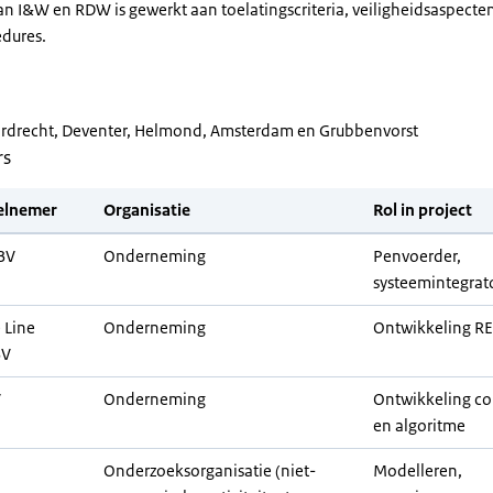
an I&W en RDW is gewerkt aan toelatingscriteria, veiligheidsaspecte
edures.
rdrecht, Deventer, Helmond, Amsterdam en Grubbenvorst
rs
elnemer
Organisatie
Rol in project
BV
Onderneming
Penvoerder,
systeemintegrato
 Line
Onderneming
Ontwikkeling R
BV
V
Onderneming
Ontwikkeling co
en algoritme
Onderzoeksorganisatie (niet-
Modelleren,