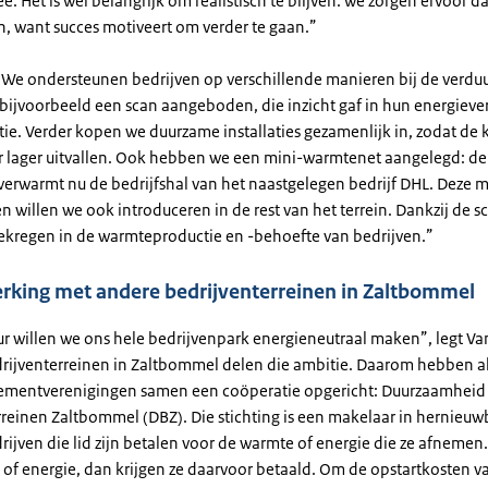
ee. Het is wel belangrijk om realistisch te blijven: we zorgen ervoor d
n, want succes motiveert om verder te gaan.”
“We ondersteunen bedrijven op verschillende manieren bij de verdu
ijvoorbeeld een scan aangeboden, die inzicht gaf in hun energieve
ie. Verder kopen we duurzame installaties gezamenlijk in, zodat de 
lager uitvallen. Ook hebben we een mini-warmtenet aangelegd: de
 verwarmt nu de bedrijfshal van het naastgelegen bedrijf DHL. Deze 
 willen we ook introduceren in de rest van het terrein. Dankzij de 
gekregen in de warmteproductie en -behoefte van bedrijven.”
king met andere bedrijventerreinen in Zaltbommel
 willen we ons hele bedrijvenpark energieneutraal maken”, legt Van 
rijventerreinen in Zaltbommel delen die ambitie. Daarom hebben a
mentverenigingen samen een coöperatie opgericht: Duurzaamheid
rreinen Zaltbommel (DBZ). Die stichting is een makelaar in hernieuw
rijven die lid zijn betalen voor de warmte of energie die ze afnemen
 of energie, dan krijgen ze daarvoor betaald. Om de opstartkosten v