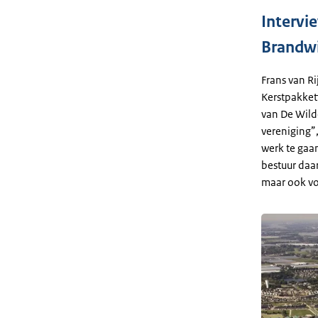
Intervie
Brandwi
Frans van Ri
Kerstpakket
van De Wild
vereniging”,
werk te gaa
bestuur daa
maar ook vo