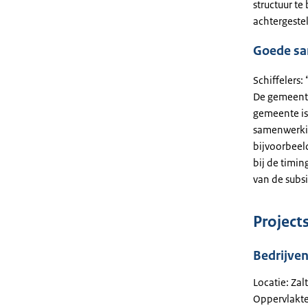
structuur t
achtergeste
Goede sa
Schiffelers:
De gemeente
gemeente is
samenwerkin
bijvoorbeeld
bij de timin
van de subs
Project
Bedrijve
Locatie: Za
Oppervlakte