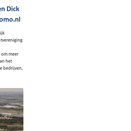
en Dick
romo.nl
ijk
ntvereniging
e
ld om meer
van het
e bedrijven,