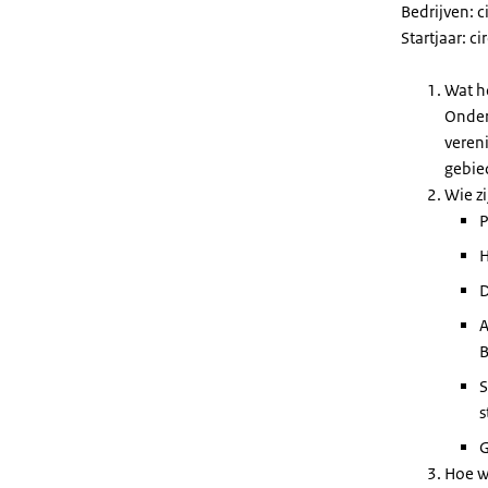
Bedrijven: c
Startjaar: c
Wat ho
Onder
vereni
gebie
Wie zi
P
H
D
A
B
S
s
Hoe w