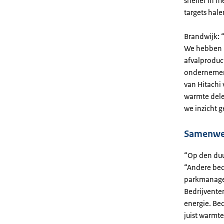
sneller in m
targets hale
Brandwijk: 
We hebben b
afvalproduct
ondernemer 
van Hitachi
warmte delen
we inzicht 
Samenwer
“Op den duur
“Andere bed
parkmanage
Bedrijvente
energie. Bed
juist warmte