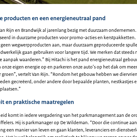
 producten en een energieneutraal pand
Van Rijn en Brandwijk al jarenlang bezig met duurzaam ondernemen.
iseerd in duurzame producten voor promo-acties en kerstpakketten. Hi
 geen wegwerpproducten aan, maar duurzaam geproduceerde spulle
werkelijk gaan gebruiken voor langere tijd. We merken dat steeds
ie aanpak waarderen.” Bij Hitachi is het pand energieneutraal gebo
onze eigen energie op en parkeren onze auto’s op het dak om meer
or groen”, vertelt Van Rijn. “Rondom het gebouw hebben we diervrien
den gecreëerd, onder andere door bepaalde planten, nestkastjes 
 plaatsen.”
it en praktische maatregelen
id komt in iedere vergadering van het parkmanagement aan de orde
iffelers. Hij is parkmanager op De Wildeman. “Door die continue aa
ng een manier van leven en gaan klanten, leveranciers en dienstverl