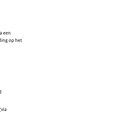
a een
rding op het
d
(via