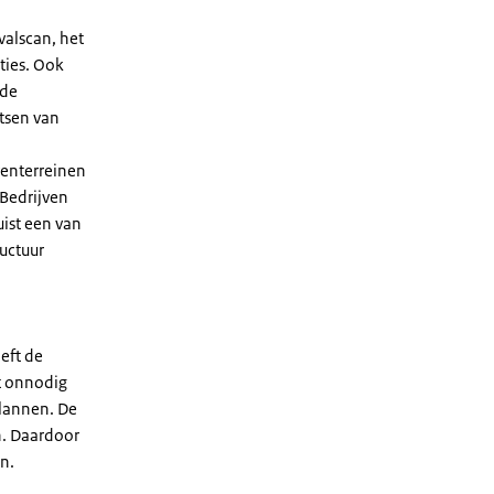
valscan, het
ties. Ook
 de
atsen van
venterreinen
 Bedrijven
uist een van
ructuur
eft de
t onnodig
plannen. De
n. Daardoor
n.