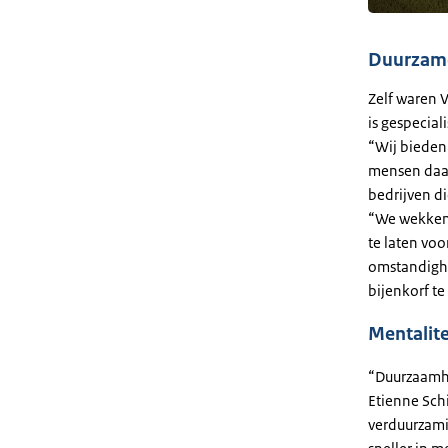
Duurzame
Zelf waren 
is gespecial
“Wij bieden
mensen daad
bedrijven d
“We wekken 
te laten vo
omstandighe
bijenkorf te
Mentalite
“Duurzaamhe
Etienne Sch
verduurzami