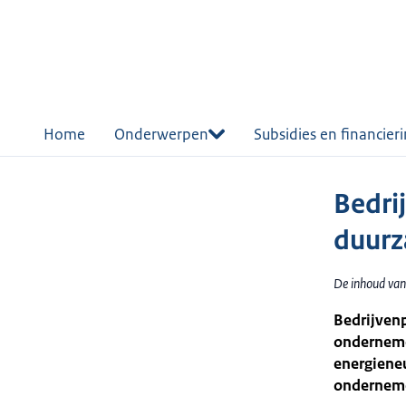
r de
tent
Home
Onderwerpen
Subsidies en financier
Bedri
duurz
De inhoud van 
Bedrijven
onderneme
energieneu
onderneme