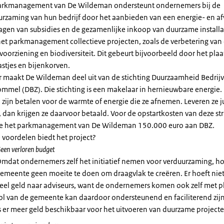
arkmanagement van De Wildeman ondersteunt ondernemers bij de
urzaming van hun bedrijf door het aanbieden van een energie- en af
agen van subsidies en de gezamenlijke inkoop van duurzame installa
 het parkmanagement collectieve projecten, zoals de verbetering van
oorziening en biodiversiteit. Dit gebeurt bijvoorbeeld door het pla
stjes en bijenkorven.
r maakt De Wildeman deel uit van de stichting Duurzaamheid Bedrij
ommel (DBZ). Die stichting is een makelaar in hernieuwbare energie.
d zijn betalen voor de warmte of energie die ze afnemen. Leveren ze j
 dan krijgen ze daarvoor betaald. Voor de opstartkosten van deze st
e het parkmanagement van De Wildeman 150.000 euro aan DBZ.
 voordelen biedt het project?
een verloren budget
mdat ondernemers zelf het initiatief nemen voor verduurzaming, ho
emeente geen moeite te doen om draagvlak te creëren. Er hoeft nie
eel geld naar adviseurs, want de ondernemers komen ook zelf met 
ol van de gemeente kan daardoor ondersteunend en faciliterend zij
s er meer geld beschikbaar voor het uitvoeren van duurzame projecte