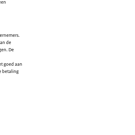
een
dernemers.
van de
gen. De
iet goed aan
e betaling