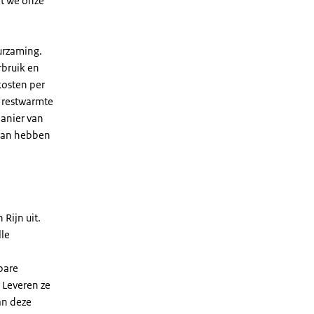
at we onze
urzaming.
rbruik en
kosten per
 restwarmte
manier van
scan hebben
Rijn uit.
lle
bare
. Leveren ze
an deze