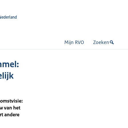
Nederland
Mijn RVO
Zoeken
mmel:
lijk
omstvisie:
w van het
rt andere