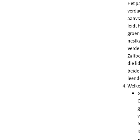
Het p
verdu
aanvr
leidt
groenv
nestka
Verde
Zaltb
die li
beide,
leend
Welke
G
O
g
v
r
i