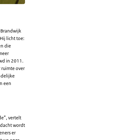
 Brandwijk
j licht toe:
n die
 meer
uwd in 2011.
 ruimte over
delijke
en een
”, vertelt
ndacht wordt
eners er