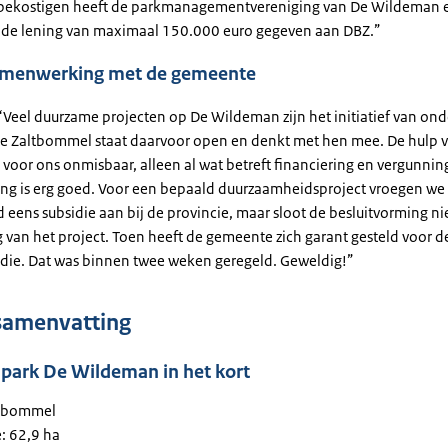
e bekostigen heeft de parkmanagementvereniging van De Wildeman 
lde lening van maximaal 150.000 euro gegeven aan DBZ.”
menwerking met de gemeente
 “Veel duurzame projecten op De Wildeman zijn het initiatief van on
 Zaltbommel staat daarvoor open en denkt met hen mee. De hulp 
 voor ons onmisbaar, alleen al wat betreft financiering en vergunnin
g is erg goed. Voor een bepaald duurzaamheidsproject vroegen we
 eens subsidie aan bij de provincie, maar sloot de besluitvorming n
g van het project. Toen heeft de gemeente zich garant gesteld voor d
idie. Dat was binnen twee weken geregeld. Geweldig!”
samenvatting
npark De Wildeman in het kort
ltbommel
: 62,9 ha