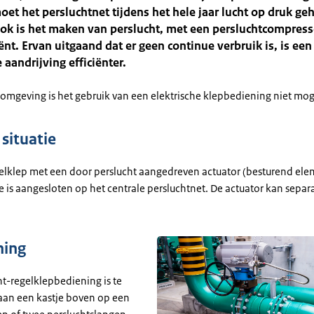
oet het persluchtnet tijdens het hele jaar lucht op druk g
ok is het maken van perslucht, met een persluchtcompress
ënt. Ervan uitgaand dat er geen continue verbruik is, is een
 aandrijving efficiënter.
 omgeving is het gebruik van een elektrische klepbediening niet moge
situatie
egelklep met een door perslucht aangedreven actuator (besturend ele
e is aangesloten op het centrale persluchtnet. De actuator kan sepa
ning
ht-regelklepbediening is te
an een kastje boven op een