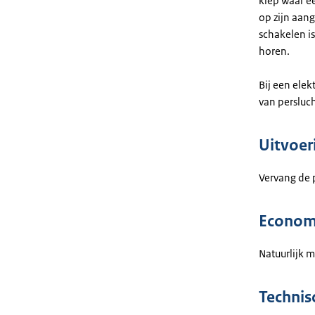
klep waar e
op zijn aang
schakelen is
horen.
Bij een elek
van persluc
Uitvoer
Vervang de 
Econom
Natuurlijk m
Technis