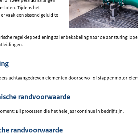
en of twee persluchtslangen
esloten. Tijdens het
 er vaak een sissend geluid te
trische regelklepbediening zal er bekabeling naar de aansturing lope
htleidingen.
ing
persluchtaangedreven elementen door servo- of stappenmotor-ele
ische randvoorwaarde
oment: Bij processen die het hele jaar continue in bedrijf zijn.
che randvoorwaarde