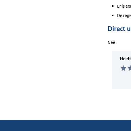
Er is e
De rege
Direct 
Nee