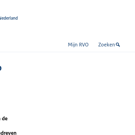
Nederland
Mijn RVO
Zoeken
p
n de
edreven