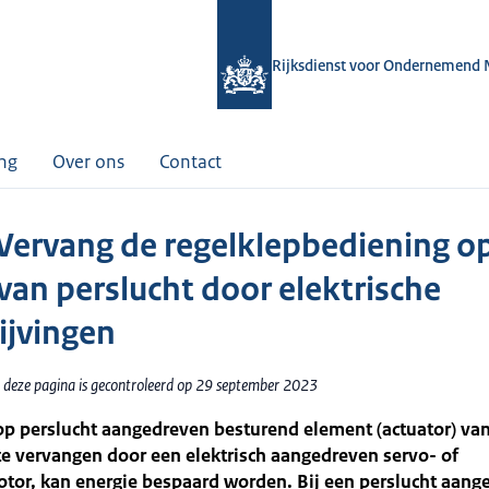
Rijksdienst voor Ondernemend 
ing
Over ons
Contact
 Vervang de regelklepbediening o
 van perslucht door elektrische
ijvingen
 deze pagina is gecontroleerd op 29 september 2023
op perslucht aangedreven besturend element (actuator) va
te vervangen door een elektrisch aangedreven servo- of
tor, kan energie bespaard worden. Bij een perslucht aang