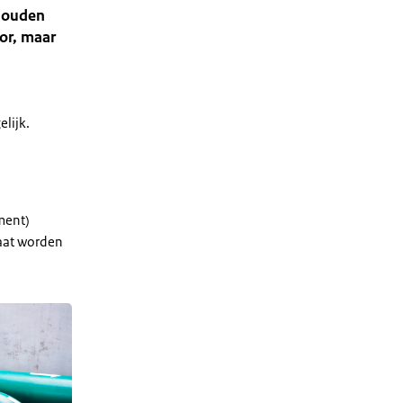
ehouden
or, maar
lijk.
ment)
raat worden