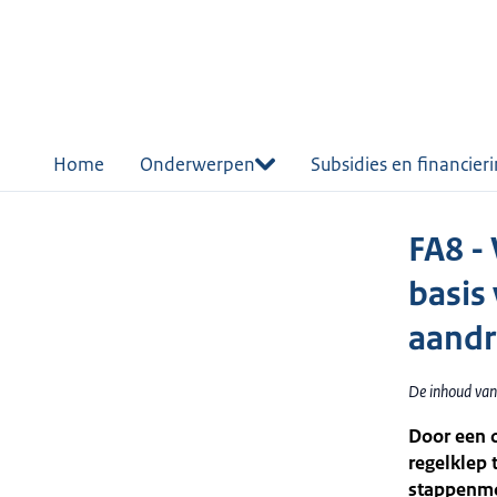
r de
tent
Home
Onderwerpen
Subsidies en financier
FA8 -
basis
aandr
De inhoud van
Door een 
regelklep 
stappenmo