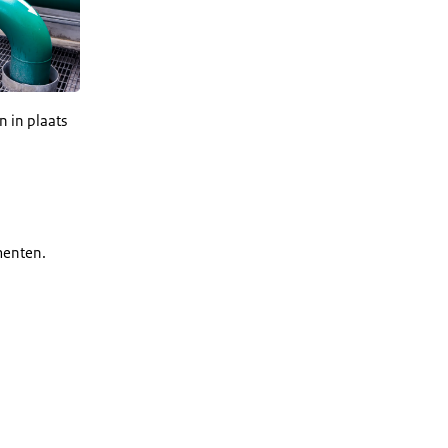
n in plaats
menten.