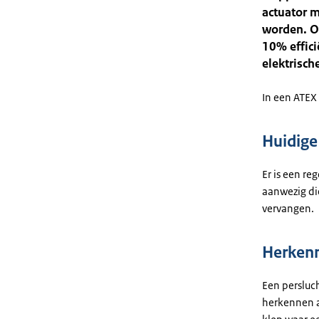
actuator m
worden. O
10% effici
elektrische
In een ATEX
Huidige 
Er is een r
aanwezig di
vervangen.
Herken
Een persluc
herkennen a