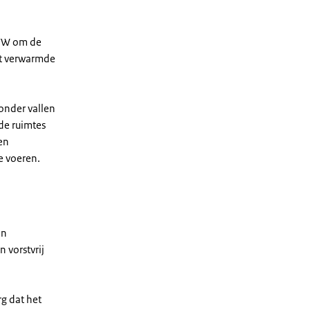
K/W om de
kt verwarmde
ronder vallen
de ruimtes
en
e voeren.
en
 vorstvrij
rg dat het