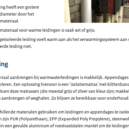
ing heeft een grotere
gdiameter door het
emateriaal.
emateriaal voor warme leidingen is vaak wit of grijs.
eïsoleerde leiding voelt warm aan als het verwarmingssysteem aan s
erde leiding niet.
ing
eriaal aanbrengen bij warmwaterleidingen is makkelijk. Appendages 
isoleren. Een oplossing hiervoor is een 'isolatiematras' met klittenban
 kunt deze matrassen (die meestal grijs of zilver van kleur zijn) makke
aanbrengen of weghalen. Zo blijven ze bereikbaar voor onderhoud
chillende materialen gebruiken om leidingen en appendages te isole
 zijn PUR (Polyurethaan), EPP (Expanded Poly Propylene), steenwol 
u in een gevulde aluminium of roestvaststalen mantel om de leidingen,