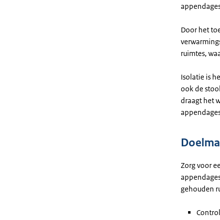
appendages 
Door het to
verwarmings
ruimtes, wa
Isolatie is 
ook de stoo
draagt het 
appendages l
Doelmat
Zorg voor ee
appendages 
gehouden r
Control