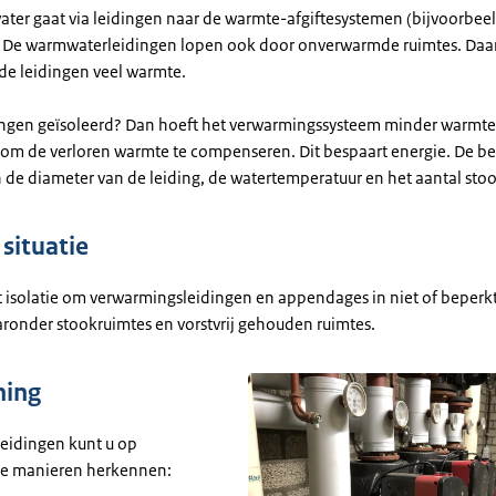
ter gaat via leidingen naar de warmte-afgiftesystemen (bijvoorbee
. De warmwaterleidingen lopen ook door onverwarmde ruimtes. Daar
de leidingen veel warmte.
dingen geïsoleerd? Dan hoeft het verwarmingssysteem minder warmte
om de verloren warmte te compenseren. Dit bespaart energie. De b
n de diameter van de leiding, de watertemperatuur en het aantal sto
situatie
t isolatie om verwarmingsleidingen en appendages in niet of beper
aronder stookruimtes en vorstvrij gehouden ruimtes.
ning
leidingen kunt u op
de manieren herkennen: