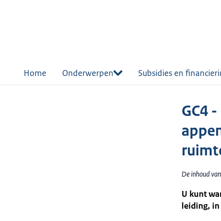
r de
tent
Home
Onderwerpen
Subsidies en financier
GC4 -
appen
ruimt
De inhoud van
U kunt war
leiding, i