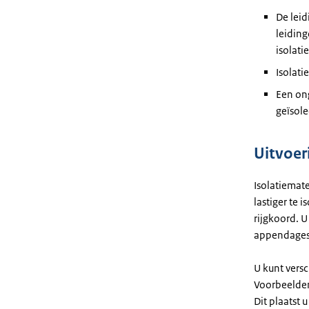
De leid
leidin
isolati
Isolati
Een ong
geïsole
Uitvoer
Isolatiemat
lastiger te 
rijgkoord. U
appendages 
U kunt vers
Voorbeelden
Dit plaatst 