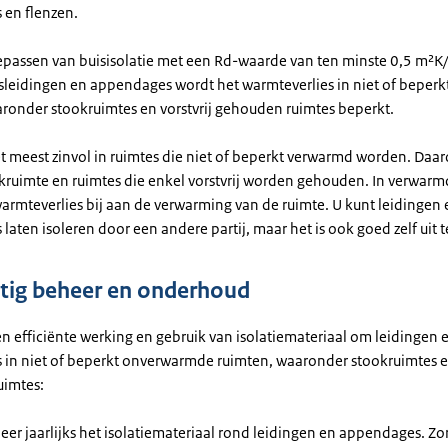
en flenzen.
epassen van buisisolatie met een Rd-waarde van ten minste 0,5 m²
leidingen en appendages wordt het warmteverlies in niet of beper
aronder stookruimtes en vorstvrij gehouden ruimtes beperkt.
het meest zinvol in ruimtes die niet of beperkt verwarmd worden. Daa
kruimte en ruimtes die enkel vorstvrij worden gehouden. In verwarm
warmteverlies bij aan de verwarming van de ruimte. U kunt leidingen 
aten isoleren door een andere partij, maar het is ook goed zelf uit t
ig beheer en onderhoud
n efficiënte werking en gebruik van isolatiemateriaal om leidingen 
in niet of beperkt onverwarmde ruimten, waaronder stookruimtes en
uimtes:
eer jaarlijks het isolatiemateriaal rond leidingen en appendages. Zo