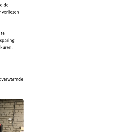
ld de
 verliezen
 te
esparing
okuren.
kt verwarmde