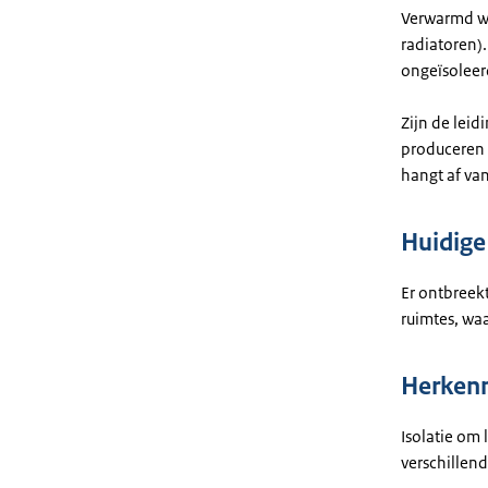
Verwarmd wa
radiatoren)
ongeïsoleer
Zijn de lei
produceren 
hangt af va
Huidige 
Er ontbreek
ruimtes, wa
Herken
Isolatie om 
verschillen