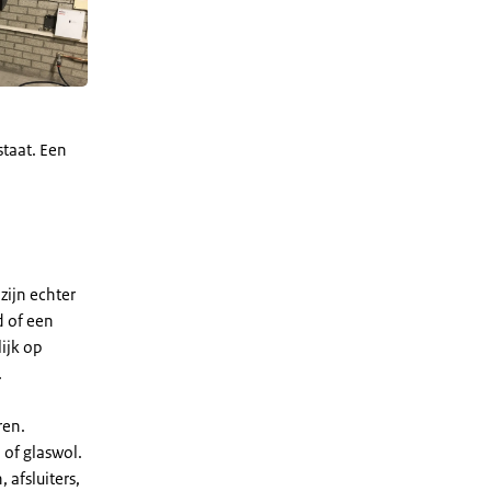
taat. Een
zijn echter
d of een
lijk op
.
ren.
of glaswol.
 afsluiters,