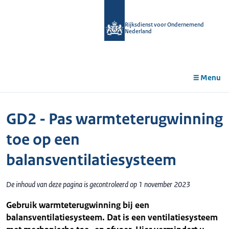
r de
tent
Rijksdienst voor Ondernemend
Nederland
Menu
GD2 - Pas warmteterugwinning
toe op een
balansventilatiesysteem
De inhoud van deze pagina is gecontroleerd op 1 november 2023
Gebruik warmteterugwinning bij een
balansventilatiesysteem. Dat is een ventilatiesysteem