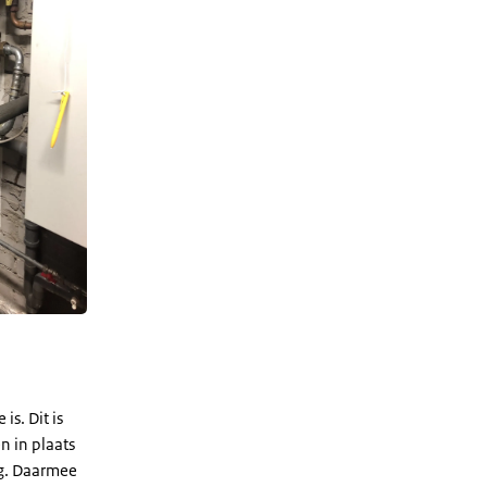
s. Dit is
n in plaats
ng. Daarmee