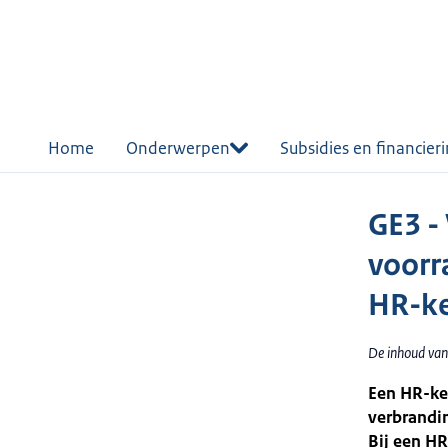
r de
tent
Home
Onderwerpen
Subsidies en financier
GE3 -
voorr
HR-ke
De inhoud van
Een HR-ke
verbrandi
Bij een HR