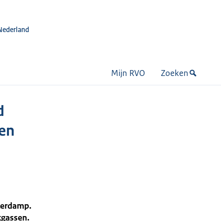
Nederland
Mijn RVO
Zoeken
d
een
terdamp.
kgassen.