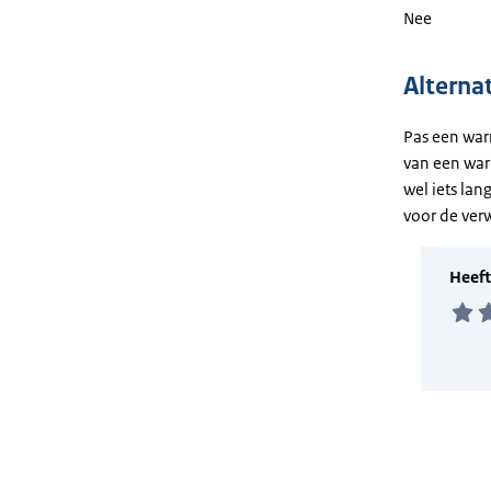
Nee
Alterna
Pas een war
van een war
wel iets lan
voor de ver