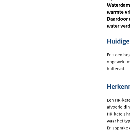
Waterdamp 
warmte vr
Daardoor w
water verd
Huidige 
Er is een h
opgewekt me
buffervat.
Herken
Een HR-kete
afvoerleidi
HR-ketels h
waar het ty
Er is sprak