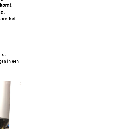
 komt
mp.
 om het
ordt
gen in een