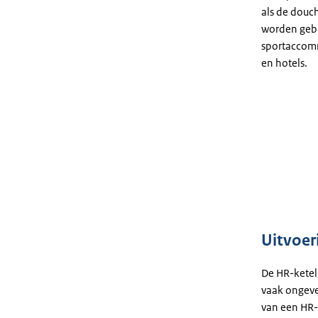
als de douc
worden gebru
sportaccomm
en hotels.
Uitvoer
De HR-ketel 
vaak ongeve
van een HR-k