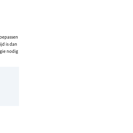
toepassen
jd is dan
rgie nodig