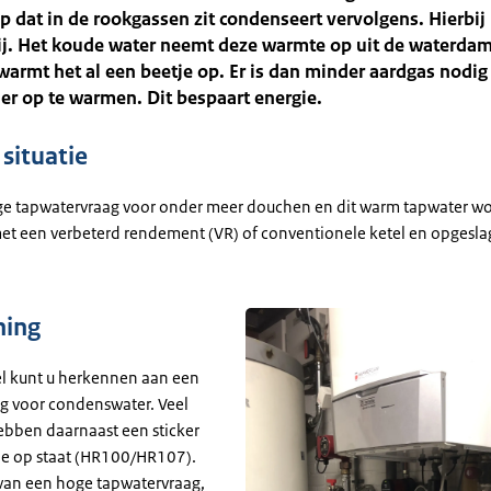
dat in de rookgassen zit condenseert vervolgens. Hierbij
ij. Het koude water neemt deze warmte op uit de waterda
armt het al een beetje op. Er is dan minder aardgas nodig
er op te warmen. Dit bespaart energie.
situatie
oge tapwatervraag voor onder meer douchen en dit warm tapwater w
t een verbeterd rendement (VR) of conventionele ketel en opgesla
ning
l kunt u herkennen aan een
ng voor condenswater. Veel
ebben daarnaast een sticker
pe op staat (HR100/HR107).
e van een hoge tapwatervraag,