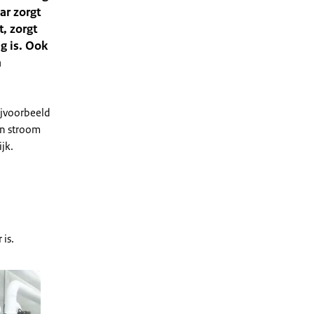
ar zorgt
, zorgt
g is. Ook
n
bijvoorbeeld
en stroom
jk.
is.