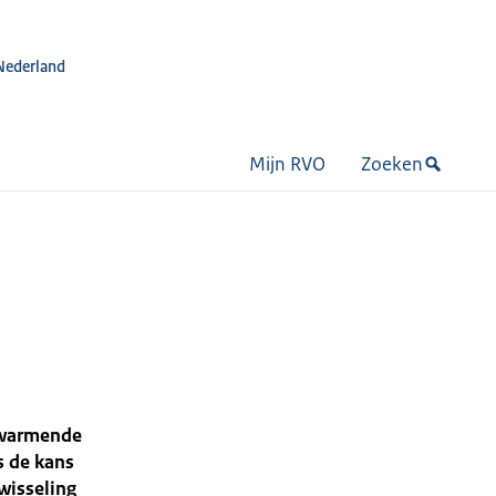
Nederland
Mijn RVO
Zoeken
opwarmende
s de kans
wisseling