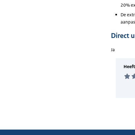
20% ex
De ext
aanpas
Direct 
Ja