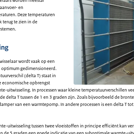
elaars worden meestal
aanvoer- en
raturen. Deze temperaturen
k terug te zien in de
ystemen.
ing
isselaar wordt vaak op een
 optimum gedimensioneerd.
uurverschil (delta T) staat in
 de economische opbrengst
te-uitwisseling. In processen waar kleine temperatuurverschillen vee
de delta T tussen de 1 en 3 graden zijn. Zoals bijvoorbeeld de bron
damper van een warmtepomp. In andere processen is een delta T tot
-uitwisseling tussen twee vloeistoffen in principe efficiënt kan ver
en de 5 graden een goede indicatie van een suboptimale warmte-uitw