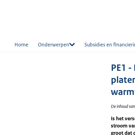
r de
tent
Home
Onderwerpen
Subsidies en financier
PE1 -
plate
warmt
De inhoud van
Is het ve
stroom van
groot dat 