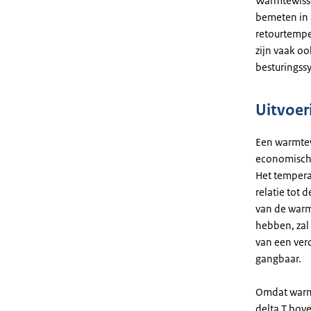
Warmtewiss
bemeten in 
retourtempe
zijn vaak oo
besturingss
Uitvoer
Een warmtew
economisch
Het temperat
relatie tot
van de warm
hebben, zal 
van een ver
gangbaar.
Omdat warmte
delta T bov