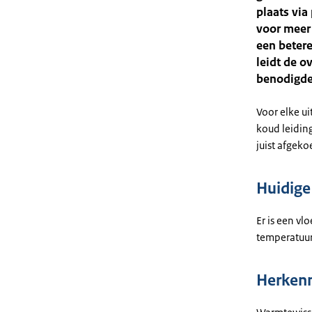
plaats via
voor meer
een beter
leidt de o
benodigde 
Voor elke ui
koud leidin
juist afgek
Huidige 
Er is een vl
temperatuur
Herken