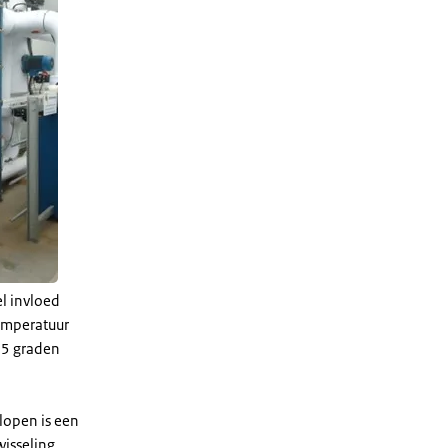
l invloed
temperatuur
 5 graden
lopen is een
isseling.