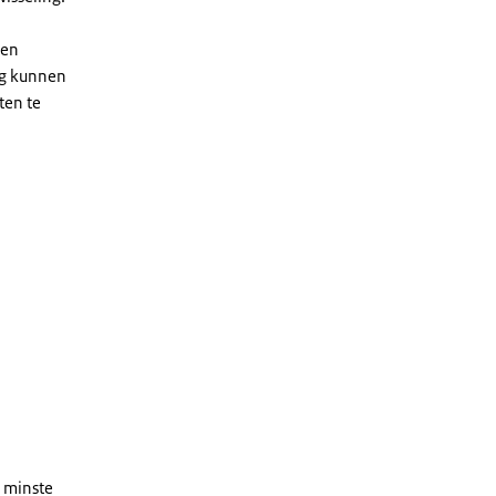
een
ig kunnen
ten te
n minste