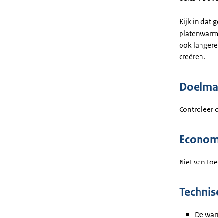
Kijk in dat 
platenwarmt
ook langere
creëren.
Doelmat
Controleer 
Econom
Niet van toe
Technis
De warm