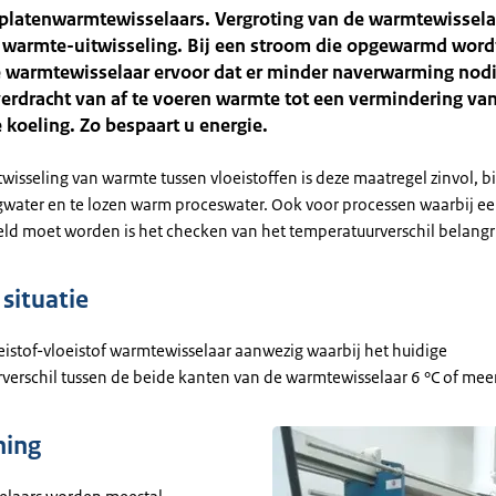
 platenwarmtewisselaars. Vergroting van de warmtewissela
 warmte-uitwisseling. Bij een stroom die opgewarmd wordt
e warmtewisselaar ervoor dat er minder naverwarming nodi
verdracht van af te voeren warmte tot een vermindering va
koeling. Zo bespaart u energie.
twisseling van warmte tussen vloeistoffen is deze maatregel zinvol, 
gwater en te lozen warm proceswater. Ook voor processen waarbij e
oeld moet worden is het checken van het temperatuurverschil belangri
situatie
oeistof-vloeistof warmtewisselaar aanwezig waarbij het huidige
verschil tussen de beide kanten van de warmtewisselaar 6 °C of meer 
ning