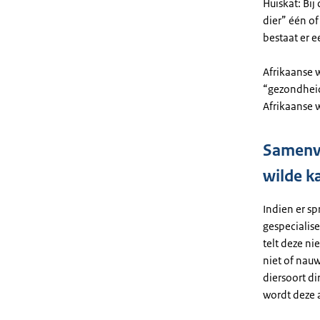
Huiskat: Bij
dier” één of
bestaat er 
Afrikaanse w
“gezondheid 
Afrikaanse w
Samenva
wilde k
Indien er sp
gespecialise
telt deze ni
niet of nauw
diersoort di
wordt deze a