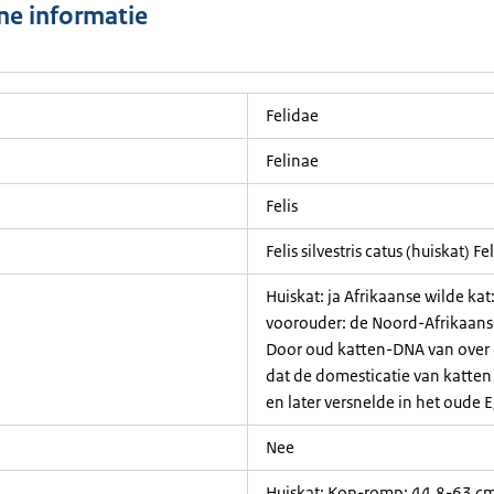
e informatie
Felidae
Felinae
Felis
Felis silvestris catus (huiskat) Fe
Huiskat: ja Afrikaanse wilde k
voorouder: de Noord-Afrikaanse /
Door oud katten-DNA van over 
dat de domesticatie van katten
en later versnelde in het oude E
Nee
Huiskat: Kop-romp: 44,8-63 cm