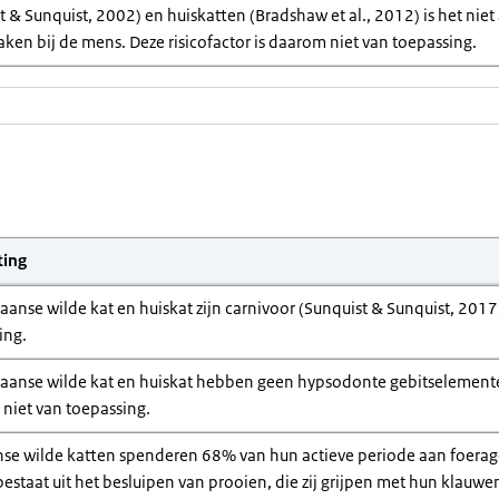
 & Sunquist, 2002) en huiskatten (Bradshaw et al., 2012) is het niet 
aken bij de mens. Deze risicofactor is daarom niet van toepassing.
ting
aanse wilde kat en huiskat zijn carnivoor (Sunquist & Sunquist, 2017; 
ing.
kaanse wilde kat en huiskat hebben geen hypsodonte gebitselementen 
niet van toepassing.
nse wilde katten spenderen 68% van hun actieve periode aan foerage
bestaat uit het besluipen van prooien, die zij grijpen met hun klauw