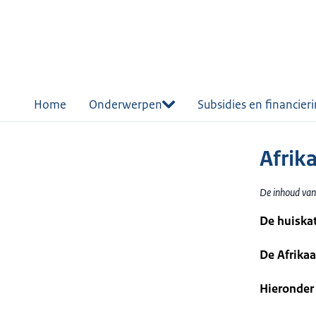
r de
tent
Home
Onderwerpen
Subsidies en financier
Afrik
De inhoud van
De huiskat
De Afrikaa
Hieronder 