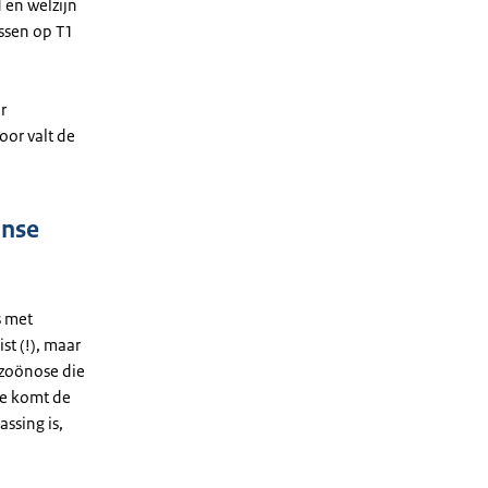
 en welzijn
assen op T1
r
oor valt de
anse
s met
st (!), maar
e zoönose die
ade komt de
assing is,