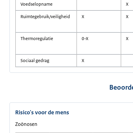
Voedselopname
X
Ruimtegebruik/veiligheid
X
X
Thermoregulatie
0-X
X
Sociaal gedrag
X
Beoorde
Risico's voor de mens
Zoönosen