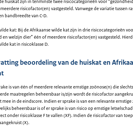
 de huiskat zijn in tenminste twee risicocategorieën voor “gezondheid
 meerdere risicofactor(en) vastgesteld. Vanwege de variatie tussen r
een bandbreedte van C-D.
ilde kat: Bij de Afrikaanse wilde kat zijn in drie risicocategorieën voo
en welzijn dier” één of meerdere risicofactor(en) vastgesteld. Hierd
ilde kat in risicoklasse D.
tting beoordeling van de huiskat en Afrika
at
rake is van één of meerdere relevante ernstige zoönose(n) die slecht
erde maatregelen beheersbaar is/zijn wordt de risicofactor aangekrui
et mee in de eindscore. Indien er sprake is van een relevante ernstig
elijks beheersbaar is of er sprake is van risico op ernstige letselsch
rect onder risicoklasse F te vallen (XF). Indien de risicofactor van toep
angekruist (X).