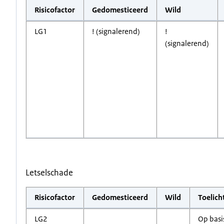
Risicofactor
Gedomesticeerd
Wild
LG1
! (signalerend)
!
(signalerend)
Letselschade
Risicofactor
Gedomesticeerd
Wild
Toelich
LG2
Op basi