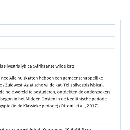
lis silvestris lybica (Afrikaanse wilde kat)
at: nee Alle huiskatten hebben een gemeenschappelijke
 Zuidwest-Aziatische wilde kat (Felis silvestris lybica).
de hele wereld te bestuderen, ontdekten de onderzoekers
 begon in het Midden Oosten in de Neolithische periode
gypte (in de Klassieke periode) (Ottoni, et al., 2017).
 Afrikaanse wilde kat: Kop-romp: 40,6-66,5 cm