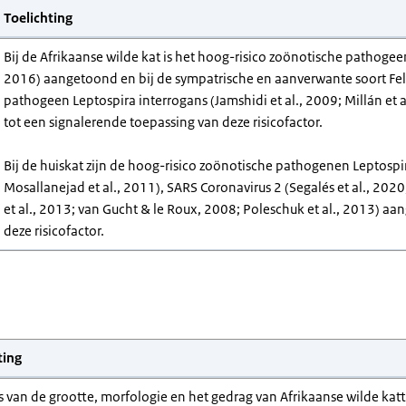
Toelichting
Bij de Afrikaanse wilde kat is het hoog-risico zoönotische pathogeen
2016) aangetoond en bij de sympatrische en aanverwante soort Felis 
pathogeen Leptospira interrogans (Jamshidi et al., 2009; Millán et a
tot een signalerende toepassing van deze risicofactor.
Bij de huiskat zijn de hoog-risico zoönotische pathogenen Leptospira
Mosallanejad et al., 2011), SARS Coronavirus 2 (Segalés et al., 2020; 
et al., 2013; van Gucht & le Roux, 2008; Poleschuk et al., 2013) aa
deze risicofactor.
ting
s van de grootte, morfologie en het gedrag van Afrikaanse wilde ka