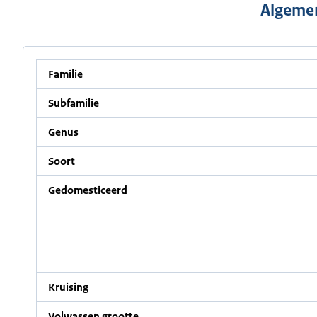
Algemen
Familie
Subfamilie
Genus
Soort
Gedomesticeerd
Kruising
Volwassen grootte