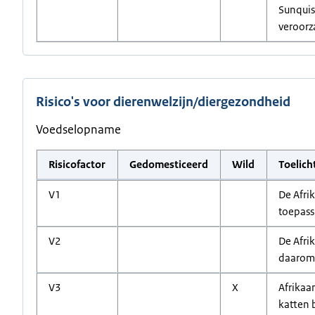
Sunquist
veroorz
Risico's voor dierenwelzijn/diergezondheid
Voedselopname
Risicofactor
Gedomesticeerd
Wild
Toelich
V1
De Afrik
toepass
V2
De Afri
daarom 
V3
X
Afrikaa
katten 