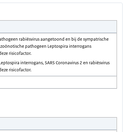
 pathogeen rabiësvirus aangetoond en bij de sympatrische
ico zoönotische pathogeen Leptospira interrogans
eze risicofactor.
Leptospira interrogans, SARS Coronavirus 2 en rabiësvirus
eze risicofactor.