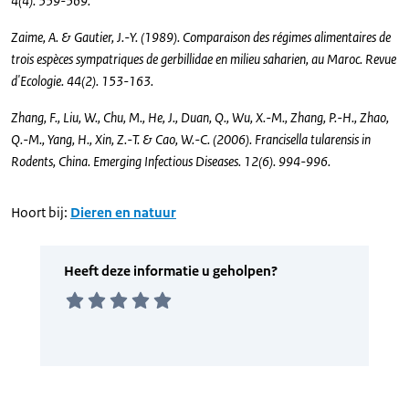
4(4). 559-569.
Zaime, A. & Gautier, J.-Y. (1989). Comparaison des régimes alimentaires de
trois espèces sympatriques de gerbillidae en milieu saharien, au Maroc. Revue
d'Ecologie. 44(2). 153-163.
Zhang, F., Liu, W., Chu, M., He, J., Duan, Q., Wu, X.-M., Zhang, P.-H., Zhao,
Q.-M., Yang, H., Xin, Z.-T. & Cao, W.-C. (2006). Francisella tularensis in
Rodents, China. Emerging Infectious Diseases. 12(6). 994-996.
Hoort bij:
Dieren en natuur