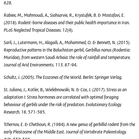
628.
Rabiee, M., Mahmoudi, A., Siahsarvie, R., Krystufek, B. & Mostafavi, E.
(2018). Rodent-borne diseases and their public health importance in Iran.
PLoS Neglected Tropical Diseases. 12(4).
Sarli, J., Lutermann, H., Alagaili, A., Mohammed, O. & Bennett, N. (2015).
Reproductive patterns in the Baluchistan gerbil, Gerbillus nanus (Rodentia:
Muridae), from western Saudi Arbaia: the role of rainfall and temperature.
Journal of Arid Environments. 113. 87-94.
Schultz, J. (2005). The Ecozones of the World. Berlin: Springer Verlag.
St. Juliana, J., Kotler, B., Wielebnowski, N. & Cox, J. (2017). Stress as an
adaptation I: Stress hormones are correlated with optimal foraging
behaviour of gerbils under the risk of predation. Evolutionary Ecology
Research. 18. 571-585.
Tchernov, E. & Chetboun, R. (1984). A new genus of gerbillid rodent from the
early Pleistocene of the Middle East. Journal of Vertebrate Paleontology.