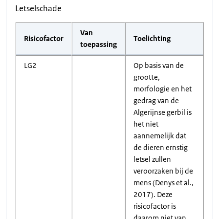
Letselschade
Van
Risicofactor
Toelichting
toepassing
LG2
Op basis van de
grootte,
morfologie en het
gedrag van de
Algerijnse gerbil is
het niet
aannemelijk dat
de dieren ernstig
letsel zullen
veroorzaken bij de
mens (Denys et al.,
2017). Deze
risicofactor is
daarom niet van