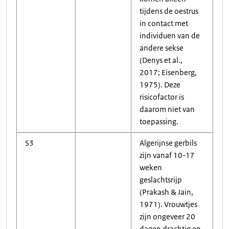
tijdens de oestrus
in contact met
individuen van de
andere sekse
(Denys et al.,
2017; Eisenberg,
1975). Deze
risicofactor is
daarom niet van
toepassing.
S3
Algerijnse gerbils
zijn vanaf 10-17
weken
geslachtsrijp
(Prakash & Jain,
1971). Vrouwtjes
zijn ongeveer 20
dagen drachtig en