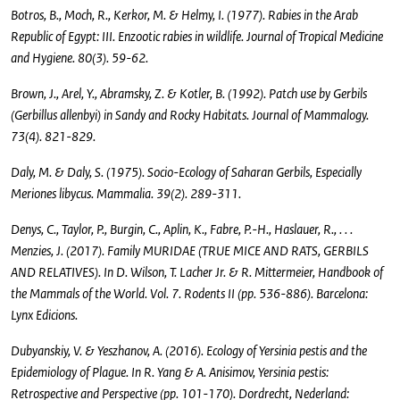
Botros, B., Moch, R., Kerkor, M. & Helmy, I. (1977). Rabies in the Arab
Republic of Egypt: III. Enzootic rabies in wildlife. Journal of Tropical Medicine
and Hygiene. 80(3). 59-62.
Brown, J., Arel, Y., Abramsky, Z. & Kotler, B. (1992). Patch use by Gerbils
(Gerbillus allenbyi) in Sandy and Rocky Habitats. Journal of Mammalogy.
73(4). 821-829.
Daly, M. & Daly, S. (1975). Socio-Ecology of Saharan Gerbils, Especially
Meriones libycus. Mammalia. 39(2). 289-311.
Denys, C., Taylor, P., Burgin, C., Aplin, K., Fabre, P.-H., Haslauer, R., . . .
Menzies, J. (2017). Family MURIDAE (TRUE MICE AND RATS, GERBILS
AND RELATIVES). In D. Wilson, T. Lacher Jr. & R. Mittermeier, Handbook of
the Mammals of the World. Vol. 7. Rodents II (pp. 536-886). Barcelona:
Lynx Edicions.
Dubyanskiy, V. & Yeszhanov, A. (2016). Ecology of Yersinia pestis and the
Epidemiology of Plague. In R. Yang & A. Anisimov, Yersinia pestis:
Retrospective and Perspective (pp. 101-170). Dordrecht, Nederland: