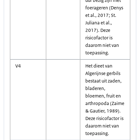
uur bezig zijn met
foerageren (Denys
et al., 2017; St.
Juliana et al.,
2017). Deze
risicofactor is
daarom niet van
toepassing.
V4
Het dieet van
Algerijnse gerbils
bestaat uit zaden,
bladeren,
bloemen, fruit en
arthropoda (Zaime
& Gautier, 1989).
Deze risicofactor is
daarom niet van
toepassing.