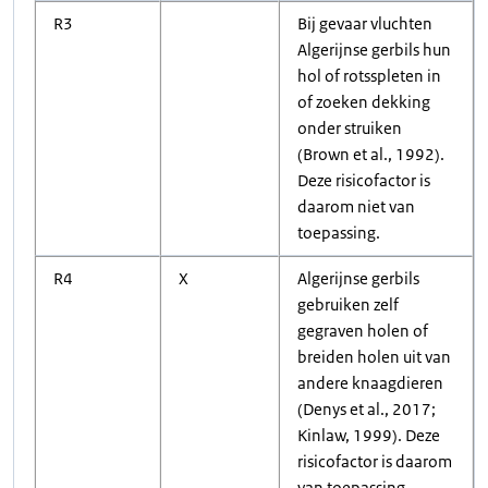
R3
Bij gevaar vluchten
Algerijnse gerbils hun
hol of rotsspleten in
of zoeken dekking
onder struiken
(Brown et al., 1992).
Deze risicofactor is
daarom niet van
toepassing.
R4
X
Algerijnse gerbils
gebruiken zelf
gegraven holen of
breiden holen uit van
andere knaagdieren
(Denys et al., 2017;
Kinlaw, 1999). Deze
risicofactor is daarom
van toepassing.