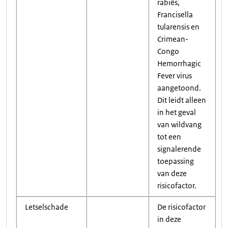
rabiës,
Francisella
tularensis en
Crimean-
Congo
Hemorrhagic
Fever virus
aangetoond.
Dit leidt alleen
in het geval
van wildvang
tot een
signalerende
toepassing
van deze
risicofactor.
Letselschade
De risicofactor
in deze