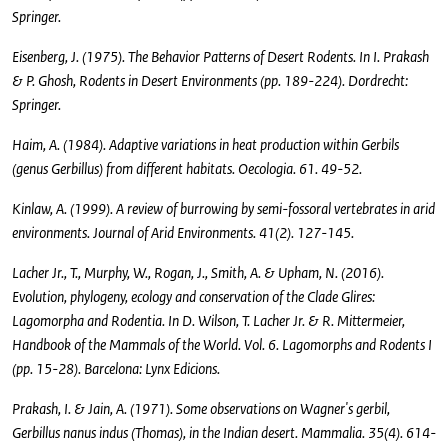
Springer.
Eisenberg, J. (1975). The Behavior Patterns of Desert Rodents. In I. Prakash
& P. Ghosh, Rodents in Desert Environments (pp. 189-224). Dordrecht:
Springer.
Haim, A. (1984). Adaptive variations in heat production within Gerbils
(genus Gerbillus) from different habitats. Oecologia. 61. 49-52.
Kinlaw, A. (1999). A review of burrowing by semi-fossoral vertebrates in arid
environments. Journal of Arid Environments. 41(2). 127-145.
Lacher Jr., T., Murphy, W., Rogan, J., Smith, A. & Upham, N. (2016).
Evolution, phylogeny, ecology and conservation of the Clade Glires:
Lagomorpha and Rodentia. In D. Wilson, T. Lacher Jr. & R. Mittermeier,
Handbook of the Mammals of the World. Vol. 6. Lagomorphs and Rodents I
(pp. 15-28). Barcelona: Lynx Edicions.
Prakash, I. & Jain, A. (1971). Some observations on Wagner's gerbil,
Gerbillus nanus indus (Thomas), in the Indian desert. Mammalia. 35(4). 614-