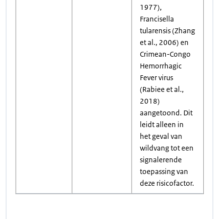
1977),
Francisella
tularensis (Zhang
et al., 2006) en
Crimean-Congo
Hemorrhagic
Fever virus
(Rabiee et al.,
2018)
aangetoond. Dit
leidt alleen in
het geval van
wildvang tot een
signalerende
toepassing van
deze risicofactor.