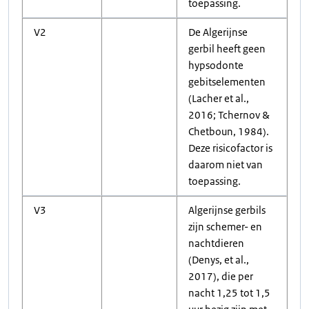
toepassing.
V2
De Algerijnse
gerbil heeft geen
hypsodonte
gebitselementen
(Lacher et al.,
2016; Tchernov &
Chetboun, 1984).
Deze risicofactor is
daarom niet van
toepassing.
V3
Algerijnse gerbils
zijn schemer- en
nachtdieren
(Denys, et al.,
2017), die per
nacht 1,25 tot 1,5