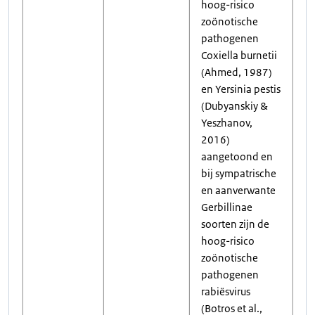
hoog-risico
zoönotische
pathogenen
Coxiella burnetii
(Ahmed, 1987)
en Yersinia pestis
(Dubyanskiy &
Yeszhanov,
2016)
aangetoond en
bij sympatrische
en aanverwante
Gerbillinae
soorten zijn de
hoog-risico
zoönotische
pathogenen
rabiësvirus
(Botros et al.,