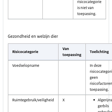
risicocategorie
is niet van
toepassing.
Gezondheid en welzijn dier
Van
Risicocategorie
Toelichting
toepassing
Voedselopname
In deze
risicocategori
geen
risicofactore
toepassing.
Ruimtegebruik/veiligheid
X
Algerijn
gerbils
gebruik