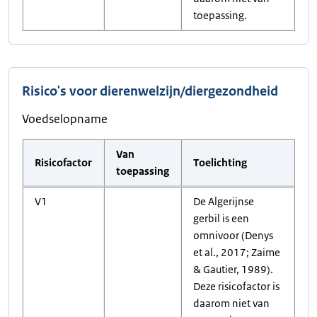
toepassing.
Risico's voor dierenwelzijn/diergezondheid
Voedselopname
Van
Risicofactor
Toelichting
toepassing
V1
De Algerijnse
gerbil is een
omnivoor (Denys
et al., 2017; Zaime
& Gautier, 1989).
Deze risicofactor is
daarom niet van