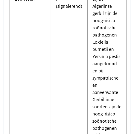
(signalerend)
Algerijnse
gerbil zijn de
hoog-risico
zoönotische
pathogenen
Coxiella
burnetii en
Yersinia pestis
aangetoond
en bij
sympatrische
en
aanverwante
Gerbillinae
soorten zijn de
hoog-risico
zoönotische
pathogenen