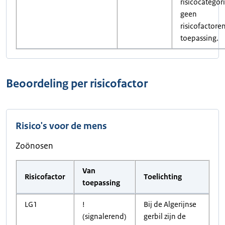
risicocategori
geen
risicofactore
toepassing.
Beoordeling per risicofactor
Risico's voor de mens
Zoönosen
Van
Risicofactor
Toelichting
toepassing
LG1
!
Bij de Algerijnse
(signalerend)
gerbil zijn de