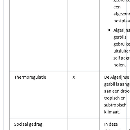
een
afgezon
nestplaa
Algerijn
gerbils
gebruik
uitsluit
zelf geg
holen.
Thermoregulatie
X
De Algerijnse
gerbil is aan
aan een droo
tropisch en
subtropisch
klimaat.
Sociaal gedrag
In deze