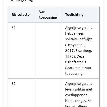
Van
Risicofactor
Toelichting
toepassing
S1
Algerijnse gerbils
hebben een
solitaire leefwijze
(Denys et al.,
2017; Eisenberg,
1975). Deze
risicofactor is
daarom niet van
toepassing.
S2
Algerijnse gerbils
leven solitair met
overlappende
home ranges. Ze
komen alleen