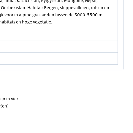
a, India, Kazachstan, Kyrgyzstan, Mongolië, Nepal,
n Oezbekistan. Habitat: Bergen, steppevalleien, rotsen en
k voor in alpine graslanden tussen de 3000-5500 m
habitats en hoge vegetatie.
jn in vier
r(en)