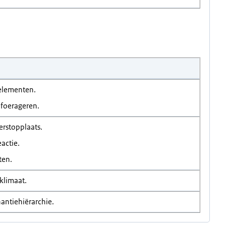
selementen.
 foerageren.
erstopplaats.
eactie.
ten.
klimaat.
antiehiërarchie.