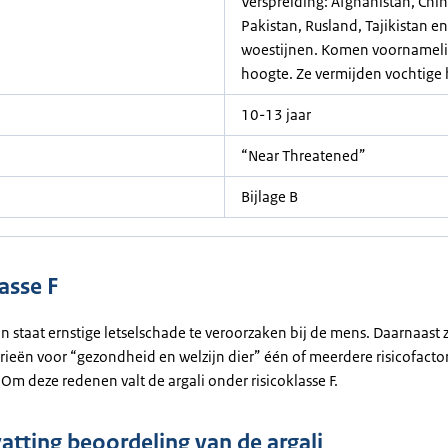
Verspreiding: Afghanistan, Chin
Pakistan, Rusland, Tajikistan e
woestijnen. Komen voornamelij
hoogte. Ze vermijden vochtige 
10-13 jaar
“Near Threatened”
Bijlage B
asse F
n in staat ernstige letselschade te veroorzaken bij de mens. Daarnaast zi
rieën voor “gezondheid en welzijn dier” één of meerdere risicofacto
 Om deze redenen valt de argali onder risicoklasse F.
tting beoordeling van de argali