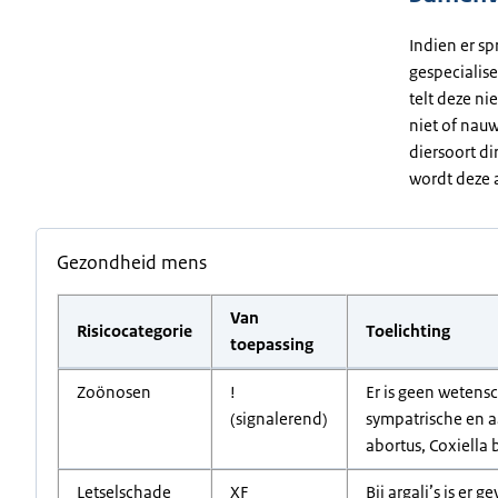
Indien er sp
gespecialise
telt deze ni
niet of nauw
diersoort di
wordt deze a
Gezondheid mens
Van
Risicocategorie
Toelichting
toepassing
Zoönosen
!
Er is geen wetens
(signalerend)
sympatrische en a
abortus, Coxiella 
Letselschade
XF
Bij argali’s is er 