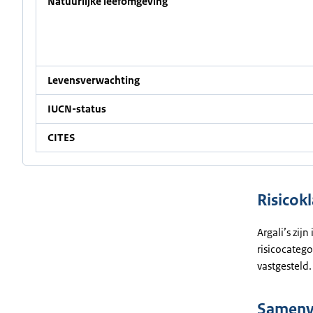
Natuurlijke leefomgeving
Levensverwachting
IUCN-status
CITES
Risicokl
Argali’s zij
risicocatego
vastgesteld.
Samenva