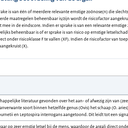
rake is van één of meerdere relevante ernstige zoönose(n) die slecht
erde maatregelen beheersbaar is/zijn wordt de risicofactor aangekrui
et mee in de eindscore. Indien er sprake is van een relevante ernstig
elijks beheersbaar is of er sprake is van risico op ernstige letselsch
rect onder risicoklasse F te vallen (XF). Indien de risicofactor van toep
angekruist (X).
chappelijke literatuur gevonden over het aan- of afwezig zijn van (
anverwante soort binnen hetzelfde genus (Ovis) het schaap (O. arie
burnetii en Leptospira interrogans aangetoond. Dit leidt tot een sign
gevaar op zeer ernstig letsel bij de mens, waardoor de argali direct onder