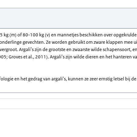
5 kg (m) of 80-100 kg (v) en mannetjes beschikken over opgekruld
j onderlinge gevechten. Ze worden gebruikt om zware klappen mee uit
vergroot. Argali’s zijn de grootste en zwaarste wilde schapensoort, 
5; Groves et al., 2011). Argali’s zijn wilde dieren en het hanteren v
ologie en het gedrag van argali’s, kunnen ze zeer ernstig letsel bij 