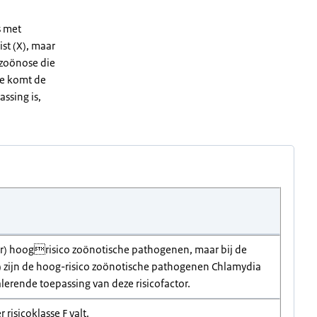
s met
st (X), maar
e zoönose die
ade komt de
assing is,
zeer) hoogrisico zoönotische pathogenen, maar bij de
s) zijn de hoog-risico zoönotische pathogenen Chlamydia
alerende toepassing van deze risicofactor.
 risicoklasse F valt.