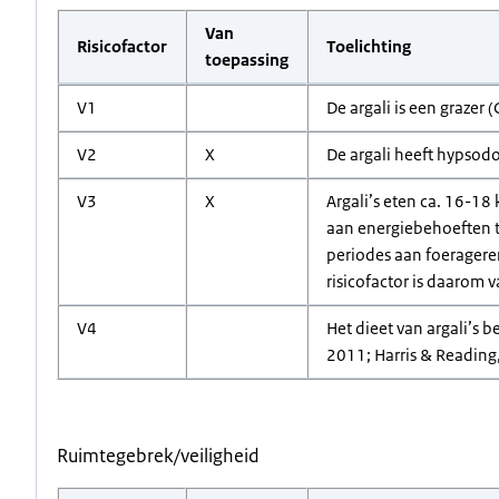
Van
Risicofactor
Toelichting
toepassing
V1
De argali is een grazer 
V2
X
De argali heeft hypsodo
V3
X
Argali’s eten ca. 16-18
aan energiebehoeften t
periodes aan foeragere
risicofactor is daarom 
V4
Het dieet van argali’s 
2011; Harris & Reading,
Ruimtegebrek/veiligheid