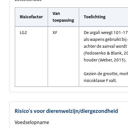
Van
Risicofactor
Toelichting
toepassing
LG2
XF
De argali weegt 101-17
als wapens gebruikt bi
achter de aanval wordt 
(Fedosenko & Blank, 200
houder (Weber, 2015).
Gezien de grootte, morf
risicoklasse F valt.
Risico's voor dierenwelzijn/diergezondheid
Voedselopname