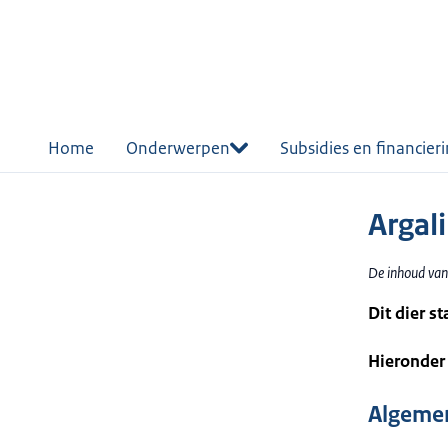
r de
tent
Home
Onderwerpen
Subsidies en financier
Argali
De inhoud van
Dit dier s
Hieronder 
Algemen