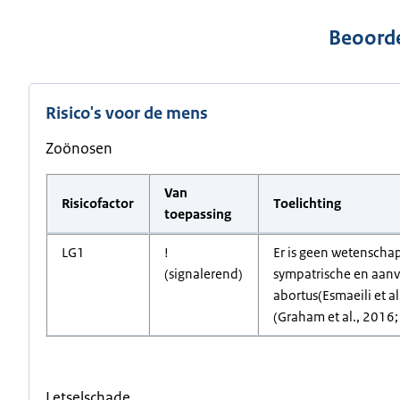
Beoorde
Risico's voor de mens
Zoönosen
Van
Risicofactor
Toelichting
toepassing
LG1
!
Er is geen wetenschap
(signalerend)
sympatrische en aanv
abortus(Esmaeili et al
(Graham et al., 2016;
Letselschade