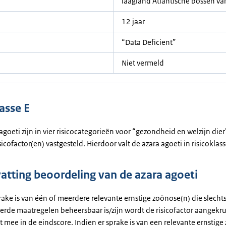
laagland Atlantische bossen va
12 jaar
“Data Deficient”
Niet vermeld
asse E
 agoeti zijn in vier risicocategorieën voor “gezondheid en welzijn dier
icofactor(en) vastgesteld. Hierdoor valt de azara agoeti in risicoklass
tting beoordeling van de azara agoeti
rake is van één of meerdere relevante ernstige zoönose(n) die slecht
erde maatregelen beheersbaar is/zijn wordt de risicofactor aangekrui
et mee in de eindscore. Indien er sprake is van een relevante ernstig