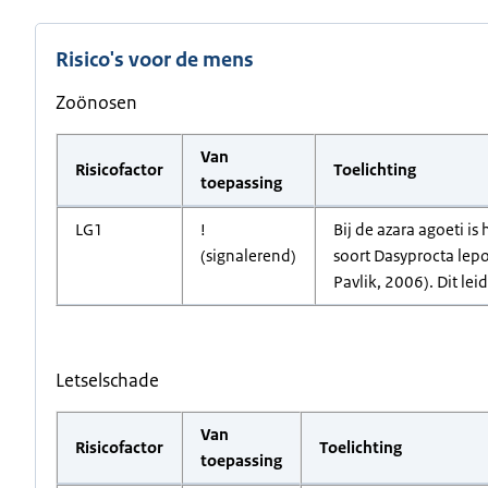
Risico's voor de mens
Zoönosen
Van
Risicofactor
Toelichting
toepassing
LG1
!
Bij de azara agoeti i
(signalerend)
soort Dasyprocta lep
Pavlik, 2006). Dit lei
Letselschade
Van
Risicofactor
Toelichting
toepassing