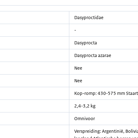
Dasyproctidae
-
Dasyprocta
Dasyprocta azarae
Nee
Nee
Kop-romp: 430-575 mm Staar
2,4-3,2 kg
Omnivoor
Verspreiding: Argentinië, Bolivi