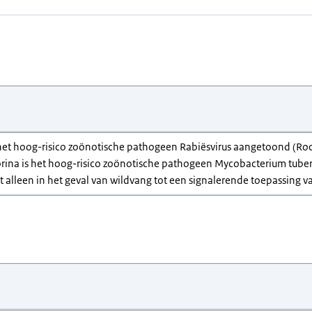
s het hoog-risico zoönotische pathogeen Rabiësvirus aangetoond (Roc
orina is het hoog-risico zoönotische pathogeen Mycobacterium tube
dt alleen in het geval van wildvang tot een signalerende toepassing va