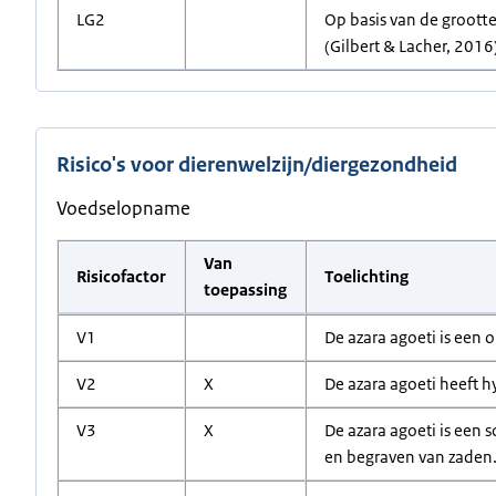
LG2
Op basis van de grootte
(Gilbert & Lacher, 2016
Risico's voor dierenwelzijn/diergezondheid
Voedselopname
Van
Risicofactor
Toelichting
toepassing
V1
De azara agoeti is een 
V2
X
De azara agoeti heeft h
V3
X
De azara agoeti is een 
en begraven van zaden.