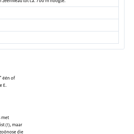
n zeeniveau tot ca. 700 m hoogte.
” één of
e E.
s met
st (!), maar
e zoönose die