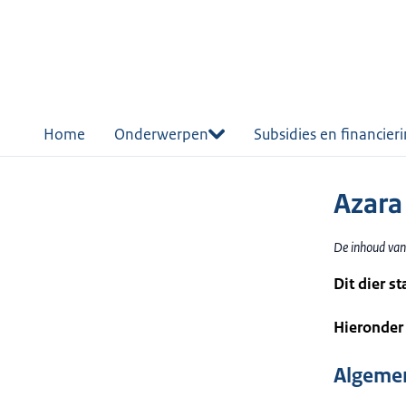
r de
tent
Home
Onderwerpen
Subsidies en financier
Azara
De inhoud van
Dit dier s
Hieronder 
Algemen