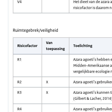
V4
Het dieet van de azara a
risicofactor is daarom 
Ruimtegebrek/veiligheid
Van
Risicofactor
Toelichting
toepassing
R1
Azara agoeti’s hebben e
Midden-Amerikaanse ago
vergelijkbare ecologie 
R2
X
Azara agoeti’s gebruike
R3
X
Azara agoeti’s kunnen t
(Gilbert & Lacher, 2016
R4
Azara agoeti’s gebruike