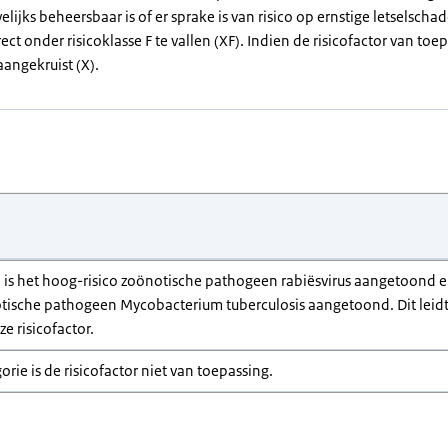
elijks beheersbaar is of er sprake is van risico op ernstige letselsch
rect onder risicoklasse F te vallen (XF). Indien de risicofactor van toep
aangekruist (X).
ti is het hoog-risico zoönotische pathogeen rabiësvirus aangetoond e
tische pathogeen Mycobacterium tuberculosis aangetoond. Dit leidt 
e risicofactor.
gorie is de risicofactor niet van toepassing.