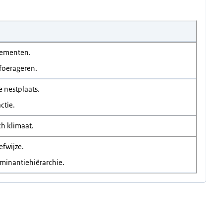
lementen.
 foerageren.
 nestplaats.
ctie.
ch klimaat.
efwijze.
minantiehiërarchie.