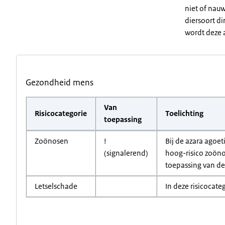
niet of nauw
diersoort di
wordt deze 
Gezondheid mens
Van
Risicocategorie
Toelichting
toepassing
Zoönosen
!
Bij de azara agoe
(signalerend)
hoog-risico zoöno
toepassing van dez
Letselschade
In deze risicocate