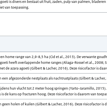
goeti is divers en bestaat uit fruit, zaden, pulp van palmen, bladeren
niet van toepassing.
en home range van 2,9-8,5 ha (Cid et al., 2013). De verwante goudh
eti heeft overlappende home ranges (Aliaga-Rossel et al., 2008; Si
met de azara agoeti (Gilbert & Lacher, 2016). Deze risicofactor is da
n een afgezonderde nestplaats als nachtrustplaats (Gilbert & Lacher,
ijdens hun vlucht tot 2 meter hoog springen (Yarto-Jaramillo, 2015
) is de kans op fracturen hoog. Deze risicofactor is daarom van toepa
n geen holen of kuilen (Gilbert & Lacher, 2016). Deze risicofactor is