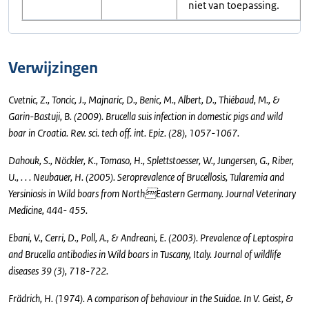
niet van toepassing.
Verwijzingen
Cvetnic, Z., Toncic, J., Majnaric, D., Benic, M., Albert, D., Thiébaud, M., &
Garin-Bastuji, B. (2009). Brucella suis infection in domestic pigs and wild
boar in Croatia. Rev. sci. tech off. int. Epiz. (28), 1057-1067.
Dahouk, S., Nöckler, K., Tomaso, H., Splettstoesser, W., Jungersen, G., Riber,
U., . . . Neubauer, H. (2005). Seroprevalence of Brucellosis, Tularemia and
Yersiniosis in Wild boars from NorthEastern Germany. Journal Veterinary
Medicine, 444- 455.
Ebani, V., Cerri, D., Poll, A., & Andreani, E. (2003). Prevalence of Leptospira
and Brucella antibodies in Wild boars in Tuscany, Italy. Journal of wildlife
diseases 39 (3), 718-722.
Frädrich, H. (1974). A comparison of behaviour in the Suidae. In V. Geist, &