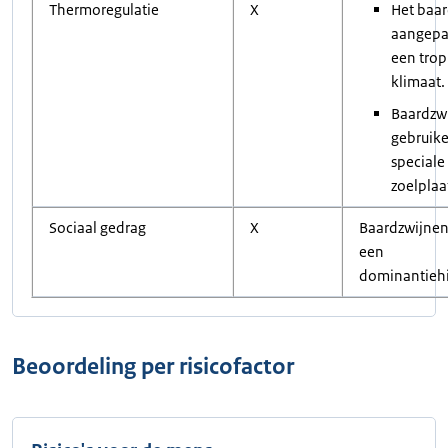
Thermoregulatie
X
Het baar
aangepa
een trop
klimaat.
Baardzw
gebruik
speciale
zoelplaa
Sociaal gedrag
X
Baardzwijne
een
dominantiehi
Beoordeling per risicofactor