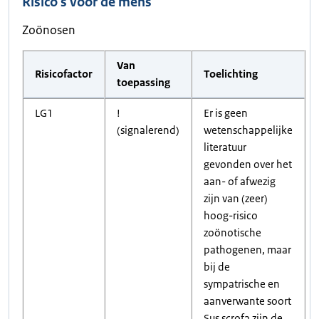
Risico's voor de mens
Zoönosen
Van
Risicofactor
Toelichting
toepassing
LG1
!
Er is geen
(signalerend)
wetenschappelijke
literatuur
gevonden over het
aan- of afwezig
zijn van (zeer)
hoog-risico
zoönotische
pathogenen, maar
bij de
sympatrische en
aanverwante soort
Sus scrofa zijn de