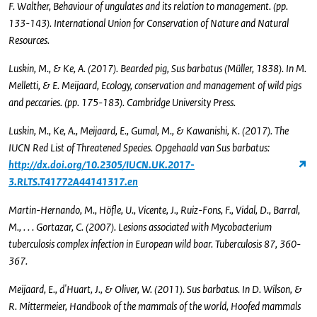
F. Walther, Behaviour of ungulates and its relation to management. (pp.
133-143). International Union for Conservation of Nature and Natural
Resources.
Luskin, M., & Ke, A. (2017). Bearded pig, Sus barbatus (Müller, 1838). In M.
Melletti, & E. Meijaard, Ecology, conservation and management of wild pigs
and peccaries. (pp. 175-183). Cambridge University Press.
Luskin, M., Ke, A., Meijaard, E., Gumal, M., & Kawanishi, K. (2017). The
IUCN Red List of Threatened Species. Opgehaald van Sus barbatus:
http://dx.doi.org/10.2305/IUCN.UK.2017-
3.RLTS.T41772A44141317.en
Martin-Hernando, M., Höfle, U., Vicente, J., Ruiz-Fons, F., Vidal, D., Barral,
M., . . . Gortazar, C. (2007). Lesions associated with Mycobacterium
tuberculosis complex infection in European wild boar. Tuberculosis 87, 360-
367.
Meijaard, E., d'Huart, J., & Oliver, W. (2011). Sus barbatus. In D. Wilson, &
R. Mittermeier, Handbook of the mammals of the world, Hoofed mammals