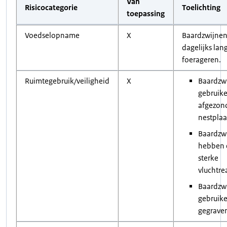
Van
Risicocategorie
Toelichting
toepassing
Voedselopname
X
Baardzwijne
dagelijks lan
foerageren.
Ruimtegebruik/veiligheid
X
Baardzw
gebruik
afgezon
nestplaa
Baardzw
hebben 
sterke
vluchtre
Baardzw
gebruike
gegraven