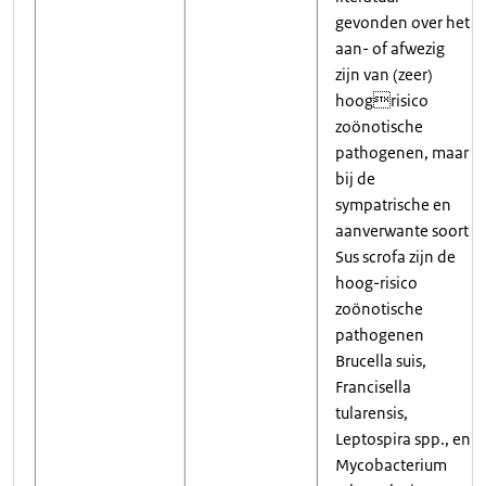
gevonden over het
aan- of afwezig
zijn van (zeer)
hoogrisico
zoönotische
pathogenen, maar
bij de
sympatrische en
aanverwante soort
Sus scrofa zijn de
hoog-risico
zoönotische
pathogenen
Brucella suis,
Francisella
tularensis,
Leptospira spp., en
Mycobacterium