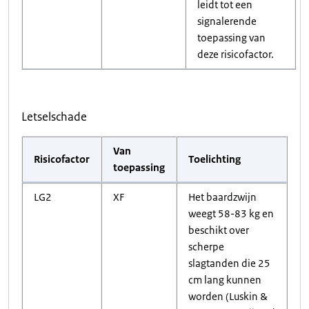
leidt tot een
signalerende
toepassing van
deze risicofactor.
Letselschade
Van
Risicofactor
Toelichting
toepassing
LG2
XF
Het baardzwijn
weegt 58-83 kg en
beschikt over
scherpe
slagtanden die 25
cm lang kunnen
worden (Luskin &