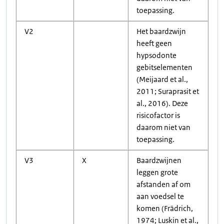
toepassing.
V2
Het baardzwijn
heeft geen
hypsodonte
gebitselementen
(Meijaard et al.,
2011; Suraprasit et
al., 2016). Deze
risicofactor is
daarom niet van
toepassing.
V3
X
Baardzwijnen
leggen grote
afstanden af om
aan voedsel te
komen (Frädrich,
1974; Luskin et al.,