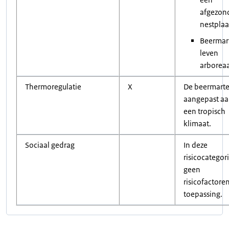
afgezon
nestplaa
Beermar
leven
arboreaa
Thermoregulatie
X
De beermarter
aangepast a
een tropisch
klimaat.
Sociaal gedrag
In deze
risicocategori
geen
risicofactore
toepassing.