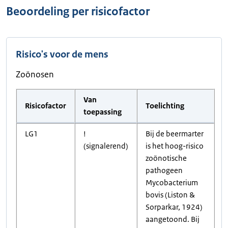
Beoordeling per risicofactor
Risico's voor de mens
Zoönosen
Van
Risicofactor
Toelichting
toepassing
LG1
!
Bij de beermarter
(signalerend)
is het hoog-risico
zoönotische
pathogeen
Mycobacterium
bovis (Liston &
Sorparkar, 1924)
aangetoond. Bij