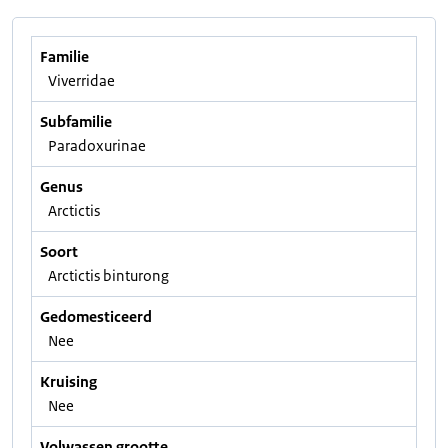
Familie
Viverridae
Subfamilie
Paradoxurinae
Genus
Arctictis
Soort
Arctictis binturong
Gedomesticeerd
Nee
Kruising
Nee
Volwassen grootte