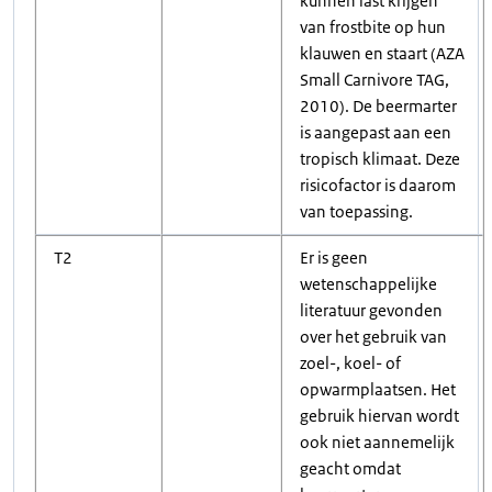
kunnen last krijgen
van frostbite op hun
klauwen en staart (AZA
Small Carnivore TAG,
2010). De beermarter
is aangepast aan een
tropisch klimaat. Deze
risicofactor is daarom
van toepassing.
T2
Er is geen
wetenschappelijke
literatuur gevonden
over het gebruik van
zoel-, koel- of
opwarmplaatsen. Het
gebruik hiervan wordt
ook niet aannemelijk
geacht omdat