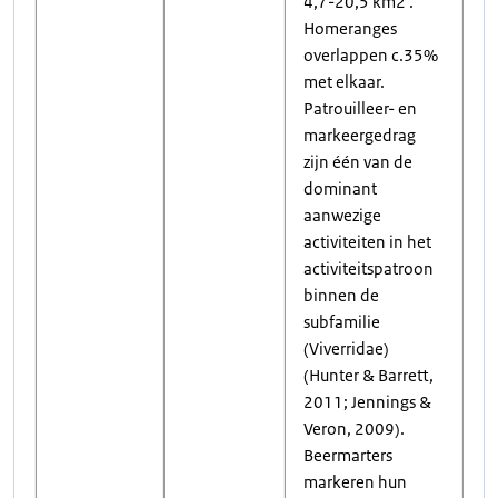
4,7-20,5 km2 .
Homeranges
overlappen c.35%
met elkaar.
Patrouilleer- en
markeergedrag
zijn één van de
dominant
aanwezige
activiteiten in het
activiteitspatroon
binnen de
subfamilie
(Viverridae)
(Hunter & Barrett,
2011; Jennings &
Veron, 2009).
Beermarters
markeren hun