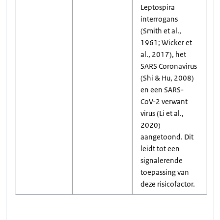
Leptospira
interrogans
(Smith et al.,
1961; Wicker et
al., 2017), het
SARS Coronavirus
(Shi & Hu, 2008)
en een SARS-
CoV-2 verwant
virus (Li et al.,
2020)
aangetoond. Dit
leidt tot een
signalerende
toepassing van
deze risicofactor.