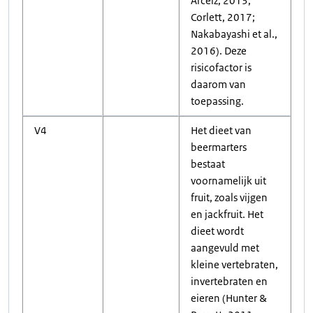
Arceiz, 2013;
Corlett, 2017;
Nakabayashi et al.,
2016). Deze
risicofactor is
daarom van
toepassing.
V4
Het dieet van
beermarters
bestaat
voornamelijk uit
fruit, zoals vijgen
en jackfruit. Het
dieet wordt
aangevuld met
kleine vertebraten,
invertebraten en
eieren (Hunter &