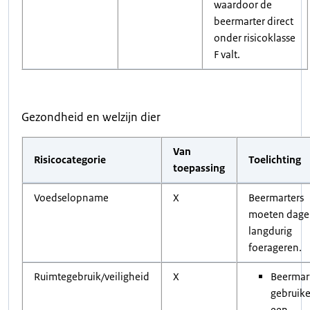
waardoor de
beermarter direct
onder risicoklasse
F valt.
Gezondheid en welzijn dier
Van
Risicocategorie
Toelichting
toepassing
Voedselopname
X
Beermarters
moeten dagel
langdurig
foerageren.
Ruimtegebruik/veiligheid
X
Beermar
gebruik
een