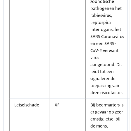
zoönotische
pathogenen het
rabiësvirus,
Leptospira
interrogans, het
SARS Coronavirus
en een SARS-
CoV-2 verwant
virus
aangetoond. Dit
leidt tot een
signalerende
toepassing van
deze risicofactor.
Letselschade
XF
Bij beermarters is
er gevaar op zeer
ernstig letsel bij
de mens,