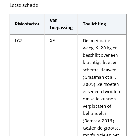
Letselschade
Van
Risicofactor
Toelichting
toepassing
LG2
XF
De beermarter
weegt 9-20 kg en
beschikt over een
krachtige beet en
scherpe klauwen
(Grassman et al.,
2005). Ze moeten
gesedeerd worden
om ze te kunnen
verplaatsen of
behandelen
(Ramsay, 2015).
Gezien de grootte,
morfologie en het