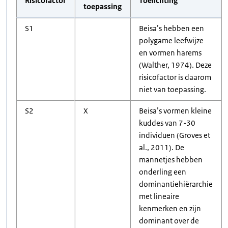
Risicofactor
Toelichting
toepassing
S1
Beisa’s hebben een
polygame leefwijze
en vormen harems
(Walther, 1974). Deze
risicofactor is daarom
niet van toepassing.
S2
X
Beisa’s vormen kleine
kuddes van 7-30
individuen (Groves et
al., 2011). De
mannetjes hebben
onderling een
dominantiehiërarchie
met lineaire
kenmerken en zijn
dominant over de