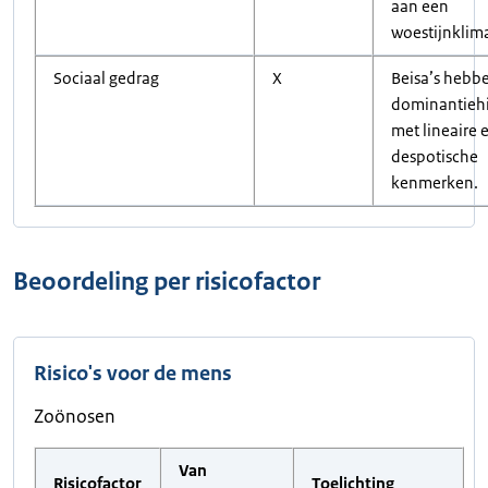
aan een
woestijnklim
Sociaal gedrag
X
Beisa’s hebb
dominantiehi
met lineaire 
despotische
kenmerken.
Beoordeling per risicofactor
Risico's voor de mens
Zoönosen
Van
Risicofactor
Toelichting