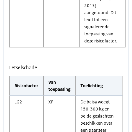
2013)
aangetoond. Dit
leidt tot een
signalerende
toepassing van
deze risicofactor.
Letselschade
Van
Risicofactor
Toelichting
toepassing
LG2
XF
De beisa weegt
150-300 kg en
beide geslachten
beschikken over
een paar zeer