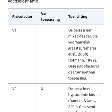
Voedselopname
Van
Risicofactor
Toelichting
toepassing
V1
De beisa is een
mixed-feeder, die
voornamelijk
graast (Brashares
et al., 2000;
Hofmann, 1989).
Deze risicofactor is
daarom niet van
toepassing.
V2
X
De beisa heeft
hypsodonte kiezen
(Damuth & Janis,
2011; Ghassemi-