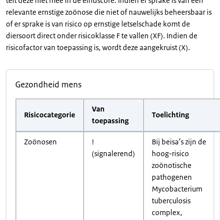
telt deze niet mee in de eindscore. Indien er sprake is van een
relevante ernstige zoönose die niet of nauwelijks beheersbaar is
of er sprake is van risico op ernstige letselschade komt de
diersoort direct onder risicoklasse F te vallen (XF). Indien de
risicofactor van toepassing is, wordt deze aangekruist (X).
Gezondheid mens
Van
Risicocategorie
Toelichting
toepassing
Zoönosen
!
Bij beisa’s zijn de
(signalerend)
hoog-risico
zoönotische
pathogenen
Mycobacterium
tuberculosis
complex,