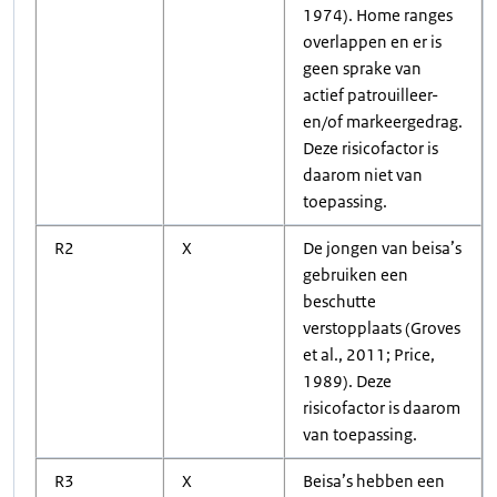
1974). Home ranges
overlappen en er is
geen sprake van
actief patrouilleer-
en/of markeergedrag.
Deze risicofactor is
daarom niet van
toepassing.
R2
X
De jongen van beisa’s
gebruiken een
beschutte
verstopplaats (Groves
et al., 2011; Price,
1989). Deze
risicofactor is daarom
van toepassing.
R3
X
Beisa’s hebben een