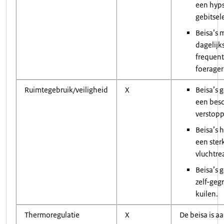
een hyp
gebitse
Beisa’s
dagelijk
frequent
foerager
Ruimtegebruik/veiligheid
X
Beisa’s 
een bes
verstopp
Beisa’s
een ster
vluchtre
Beisa’s 
zelf-geg
kuilen.
Thermoregulatie
X
De beisa is a