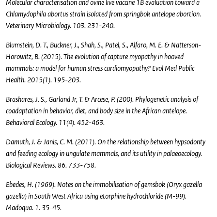
Molecular characterisation and ovine live vaccine 1B evaluation toward a
Chlamydophila abortus strain isolated from springbok antelope abortion.
Veterinary Microbiology. 103. 231-240.
Blumstein, D. T., Buckner, J., Shah, S., Patel, S., Alfaro, M. E. & Natterson-
Horowitz, B. (2015). The evolution of capture myopathy in hooved
mammals: a model for human stress cardiomyopathy? Evol Med Public
Health. 2015(1). 195-203.
Brashares, J. S., Garland Jr, T. & Arcese, P. (200). Phylogenetic analysis of
coadaptation in behavior, diet, and body size in the African antelope.
Behavioral Ecology. 11(4). 452-463.
Damuth, J. & Janis, C. M. (2011). On the relationship between hypsodonty
and feeding ecology in ungulate mammals, and its utility in palaeoecology.
Biological Reviews. 86. 733-758.
Ebedes, H. (1969). Notes on the immobilisation of gemsbok (Oryx gazella
gazella) in South West Africa using etorphine hydrochloride (M-99).
Madoqua. 1. 35-45.