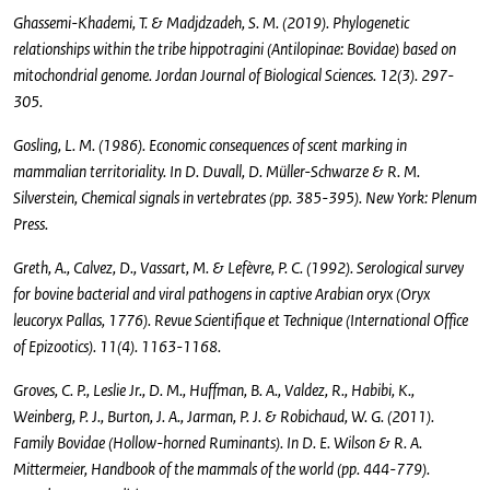
Ghassemi-Khademi, T. & Madjdzadeh, S. M. (2019). Phylogenetic
relationships within the tribe hippotragini (Antilopinae: Bovidae) based on
mitochondrial genome. Jordan Journal of Biological Sciences. 12(3). 297-
305.
Gosling, L. M. (1986). Economic consequences of scent marking in
mammalian territoriality. In D. Duvall, D. Müller-Schwarze & R. M.
Silverstein, Chemical signals in vertebrates (pp. 385-395). New York: Plenum
Press.
Greth, A., Calvez, D., Vassart, M. & Lefèvre, P. C. (1992). Serological survey
for bovine bacterial and viral pathogens in captive Arabian oryx (Oryx
leucoryx Pallas, 1776). Revue Scientifique et Technique (International Office
of Epizootics). 11(4). 1163-1168.
Groves, C. P., Leslie Jr., D. M., Huffman, B. A., Valdez, R., Habibi, K.,
Weinberg, P. J., Burton, J. A., Jarman, P. J. & Robichaud, W. G. (2011).
Family Bovidae (Hollow-horned Ruminants). In D. E. Wilson & R. A.
Mittermeier, Handbook of the mammals of the world (pp. 444-779).