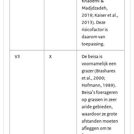
Khademi &
Madjdzadeh,
2019; Kaiser et al.,
2013). Deze
risicofactor is
daarom van
toepassing.
V3
X
De beisa is
voornamelijk een
grazer (Brashares
et al., 2000;
Hofmann, 1989).
Beisa’s foerageren
op grassen in zeer
aride gebieden,
waardoor ze grote
afstanden moeten
afleggen om te