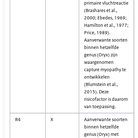
primaire vluchtreactie
(Brashares et al.,
2000; Ebedes, 1969;
Hamilton et al., 1977;
Price, 1989).
Aanverwante soorten
binnen hetzelfde
genus (Oryx) zijn
waargenomen
capture myopathy te
ontwikkelen
(Blumstein et al.,
2015). Deze
risicofactor is daarom
van toepassing.
R4
X
Aanverwante soorten
binnen hetzelfde
genus (Oryx) met