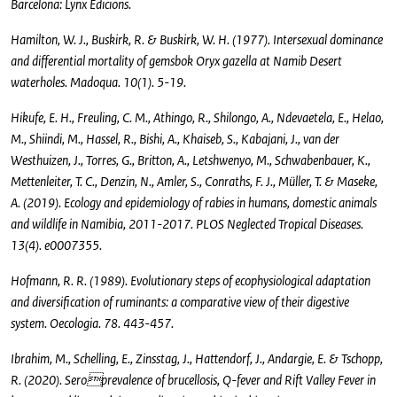
Barcelona: Lynx Edicions.
Hamilton, W. J., Buskirk, R. & Buskirk, W. H. (1977). Intersexual dominance
and differential mortality of gemsbok Oryx gazella at Namib Desert
waterholes. Madoqua. 10(1). 5-19.
Hikufe, E. H., Freuling, C. M., Athingo, R., Shilongo, A., Ndevaetela, E., Helao,
M., Shiindi, M., Hassel, R., Bishi, A., Khaiseb, S., Kabajani, J., van der
Westhuizen, J., Torres, G., Britton, A., Letshwenyo, M., Schwabenbauer, K.,
Mettenleiter, T. C., Denzin, N., Amler, S., Conraths, F. J., Müller, T. & Maseke,
A. (2019). Ecology and epidemiology of rabies in humans, domestic animals
and wildlife in Namibia, 2011-2017. PLOS Neglected Tropical Diseases.
13(4). e0007355.
Hofmann, R. R. (1989). Evolutionary steps of ecophysiological adaptation
and diversification of ruminants: a comparative view of their digestive
system. Oecologia. 78. 443-457.
Ibrahim, M., Schelling, E., Zinsstag, J., Hattendorf, J., Andargie, E. & Tschopp,
R. (2020). Seroprevalence of brucellosis, Q-fever and Rift Valley Fever in