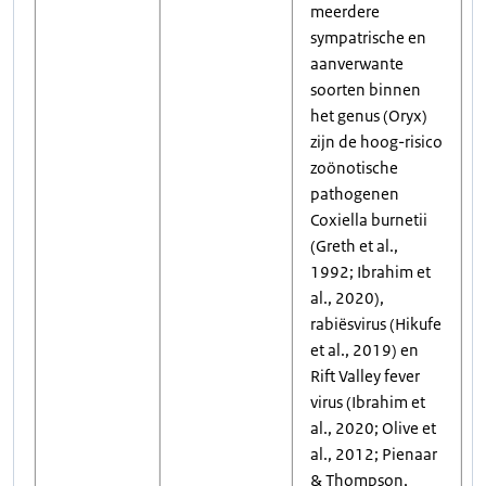
meerdere
sympatrische en
aanverwante
soorten binnen
het genus (Oryx)
zijn de hoog-risico
zoönotische
pathogenen
Coxiella burnetii
(Greth et al.,
1992; Ibrahim et
al., 2020),
rabiësvirus (Hikufe
et al., 2019) en
Rift Valley fever
virus (Ibrahim et
al., 2020; Olive et
al., 2012; Pienaar
& Thompson,