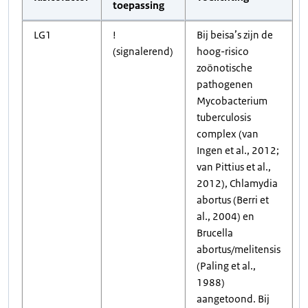
toepassing
LG1
!
Bij beisa’s zijn de
(signalerend)
hoog-risico
zoönotische
pathogenen
Mycobacterium
tuberculosis
complex (van
Ingen et al., 2012;
van Pittius et al.,
2012), Chlamydia
abortus (Berri et
al., 2004) en
Brucella
abortus/melitensis
(Paling et al.,
1988)
aangetoond. Bij