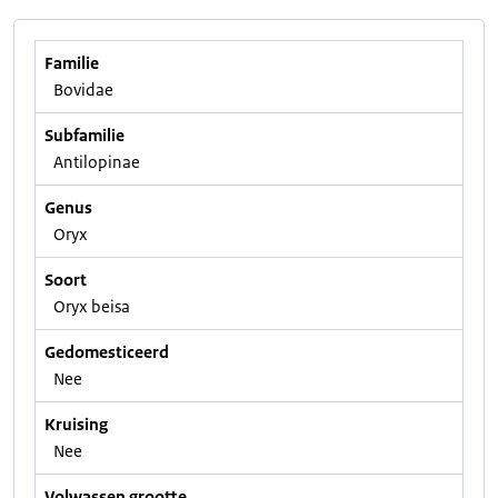
Familie
Bovidae
Subfamilie
Antilopinae
Genus
Oryx
Soort
Oryx beisa
Gedomesticeerd
Nee
Kruising
Nee
Volwassen grootte