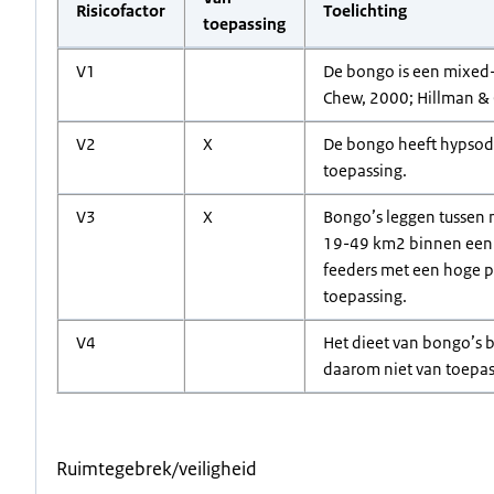
Risicofactor
Toelichting
toepassing
V1
De bongo is een mixed-f
Chew, 2000; Hillman & 
V2
X
De bongo heeft hypsodon
toepassing.
V3
X
Bongo’s leggen tussen 
19-49 km2 binnen een s
feeders met een hoge p
toepassing.
V4
Het dieet van bongo’s be
daarom niet van toepas
Ruimtegebrek/veiligheid