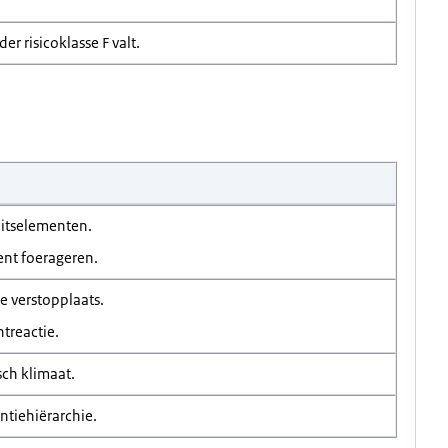
er risicoklasse F valt.
itselementen.
ent foerageren.
e verstopplaats.
treactie.
sch klimaat.
tiehiërarchie.