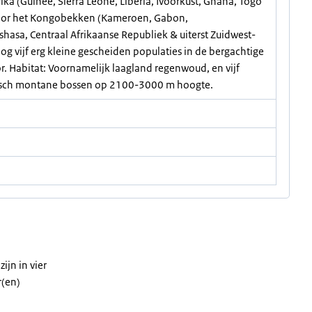
a (Guinee, Sierra Leone, Liberia, Ivoorkust, Ghana, Togo
door het Kongobekken (Kameroen, Gabon,
asa, Centraal Afrikaanse Republiek & uiterst Zuidwest-
g vijf erg kleine gescheiden populaties in de bergachtige
r. Habitat: Voornamelijk laagland regenwoud, en vijf
opisch montane bossen op 2100-3000 m hoogte.
ijn in vier
r(en)