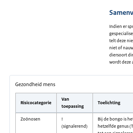
Samenva
Indien er sp
gespecialise
telt deze ni
niet of nauw
diersoort di
wordt deze a
Gezondheid mens
Van
Risicocategorie
Toelichting
toepassing
Zoönosen
!
Bij de bongo is h
(signalerend)
hetzelfde genus (T