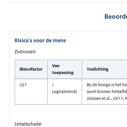
Beoorde
Risico's voor de mens
Zoönosen
Van
Risicofactor
Toelichting
toepassing
LG1
!
Bij de bongo is het 
(signalerend)
soort binnen hetzelfd
(Groves et al., 2011; 
Letselschade