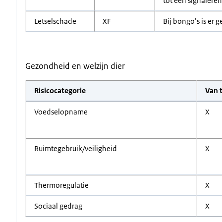
tot een signaleren
Letselschade
XF
Bij bongo’s is er 
Gezondheid en welzijn dier
Risicocategorie
Van 
Voedselopname
X
Ruimtegebruik/veiligheid
X
Thermoregulatie
X
Sociaal gedrag
X