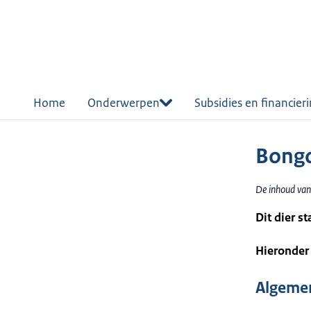
r de
tent
Home
Onderwerpen
Subsidies en financier
Bong
De inhoud van
Dit dier s
Hieronder 
Algemen