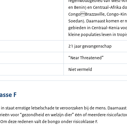
regenwoudgebied van West-Afrik
en Benin) en Centraal-Afrika 
CongoBrazzaville, Congo-Kinsh
Soedan). Daarnaast komen er no
gebieden in Centraal-Kenia voo
kleine populaties leven in tr
21 jaar gevangenschap
“Near Threatened”
Niet vermeld
asse F
 in staat ernstige letselschade te veroorzaken bij de mens. Daarnaast z
rieën voor “gezondheid en welzijn dier” één of meerdere risicofacto
 Om deze redenen valt de bongo onder risicoklasse F.