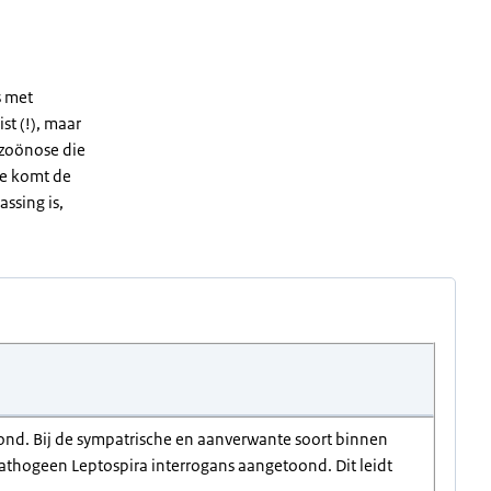
s met
st (!), maar
e zoönose die
ade komt de
assing is,
ond. Bij de sympatrische en aanverwante soort binnen
 pathogeen Leptospira interrogans aangetoond. Dit leidt