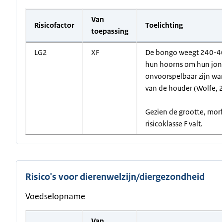
Van
Risicofactor
Toelichting
toepassing
LG2
XF
De bongo weegt 240-405
hun hoorns om hun jong
onvoorspelbaar zijn wan
van de houder (Wolfe, 
Gezien de grootte, morf
risicoklasse F valt.
Risico's voor dierenwelzijn/diergezondheid
Voedselopname
Van