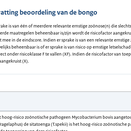
tting beoordeling van de bongo
rake is van één of meerdere relevante ernstige zoönose(n) die slecht
erde maatregelen beheersbaar is/zijn wordt de risicofactor aangekrui
et mee in de eindscore. Indien er sprake is van een relevante ernstig
elijks beheersbaar is of er sprake is van risico op ernstige letselsch
rect onder risicoklasse F te vallen (XF). Indien de risicofactor van toep
angekruist (X).
et hoog-risico zoönotische pathogeen Mycobacterium bovis aangeto
ragelaphus) de sitatoenga (T.spekii) is het hoog-risico zoönotische