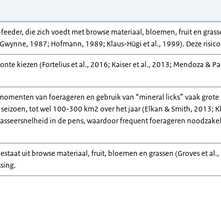
eeder, die zich voedt met browse materiaal, bloemen, fruit en grass
Gwynne, 1987; Hofmann, 1989; Klaus-Hügi et al., 1999). Deze risicof
te kiezen (Fortelius et al., 2016; Kaiser et al., 2013; Mendoza & Pa
momenten van foerageren en gebruik van “mineral licks” vaak grote
eizoen, tot wel 100-300 km2 over het jaar (Elkan & Smith, 2013; Kl
asseersnelheid in de pens, waardoor frequent foerageren noodzakeli
staat uit browse materiaal, fruit, bloemen en grassen (Groves et al., 
sing.