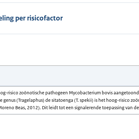
ling per risicofactor
hoog-risico zoönotische pathogeen Mycobacterium bovis aangetoond (A
e genus (Tragelaphus) de sitatoenga (T. spekii) is het hoog-risico 
Moreno Beas, 2012). Dit leidt tot een signalerende toepassing van dez