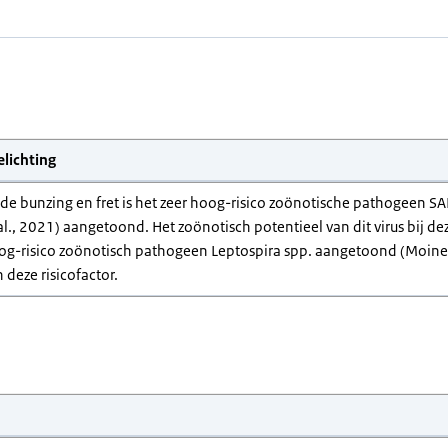
elichting
 de bunzing en fret is het zeer hoog-risico zoönotische pathogeen SA
al., 2021) aangetoond. Het zoönotisch potentieel van dit virus bij de
og-risico zoönotisch pathogeen Leptospira spp. aangetoond (Moinet et
 deze risicofactor.