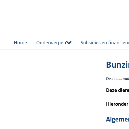
r de
tent
Home
Onderwerpen
Subsidies en financier
Bunzi
De inhoud van
Deze diere
Hieronder 
Algemen