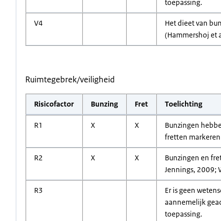
toepassing.
V4
Het dieet van bun
(Hammershoj et al
Ruimtegebrek/veiligheid
Risicofactor
Bunzing
Fret
Toelichting
R1
X
X
Bunzingen hebben
fretten markeren
R2
X
X
Bunzingen en fre
Jennings, 2009; W
R3
Er is geen wetens
aannemelijk geach
toepassing.