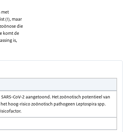
s met
st (!), maar
e zoönose die
ade komt de
assing is,
een SARS-CoV-2 aangetoond. Het zoönotisch potentieel van
is het hoog-risico zoönotisch pathogeen Leptospira spp.
sicofactor.