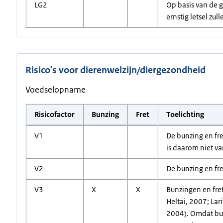
LG2
Op basis van de g
ernstig letsel zu
Risico's voor dierenwelzijn/diergezondheid
Voedselopname
Risicofactor
Bunzing
Fret
Toelichting
V1
De bunzing en fre
is daarom niet va
V2
De bunzing en fr
V3
X
X
Bunzingen en fret
Heltai, 2007; La
2004). Omdat bun