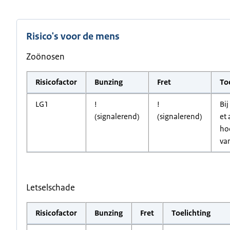
Risico's voor de mens
Zoönosen
Risicofactor
Bunzing
Fret
To
LG1
!
!
Bij
(signalerend)
(signalerend)
et 
ho
van
Letselschade
Risicofactor
Bunzing
Fret
Toelichting