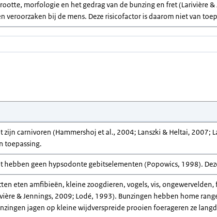
rootte, morfologie en het gedrag van de bunzing en fret (Larivière &
llen veroorzaken bij de mens. Deze risicofactor is daarom niet van toe
t zijn carnivoren (Hammershoj et al., 2004; Lanszki & Heltai, 2007; L
n toepassing.
et hebben geen hypsodonte gebitselementen (Popowics, 1998). Deze r
ten eten amfibieën, kleine zoogdieren, vogels, vis, ongewervelden, 
rivière & Jennings, 2009; Lodé, 1993). Bunzingen hebben home range
zingen jagen op kleine wijdverspreide prooien foerageren ze langdur