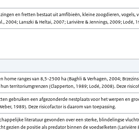
zingen en fretten bestaat uit amfibieën, kleine zoogdieren, vogels, 
., 2004; Lanszki & Heltai, 2007; Larivière & Jennings, 2009; Lodé, 1
 home ranges van 8,5-2500 ha (Baghli & Verhagen, 2004; Brzezinski 
 hun territoriumgrenzen (Clapperton, 1989; Lodé, 2008). Deze risico
tten gebruiken een afgezonderde nestplaats voor het werpen en groo
eber, 1989). Deze risicofactor is daarom van toepassing.
chappelijke literatuur gevonden over een sterke, blindelingse vlucht
t gezien de positie als predator binnen de voedselketen (Larivière &