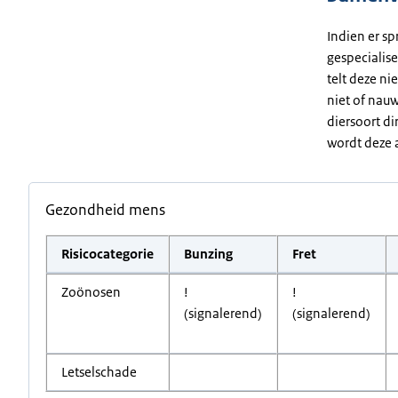
Indien er sp
gespecialise
telt deze ni
niet of nauw
diersoort di
wordt deze a
Gezondheid mens
Risicocategorie
Bunzing
Fret
Zoönosen
!
!
(signalerend)
(signalerend)
Letselschade