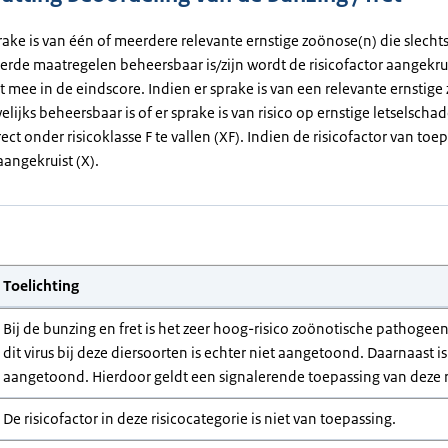
rake is van één of meerdere relevante ernstige zoönose(n) die slecht
erde maatregelen beheersbaar is/zijn wordt de risicofactor aangekrui
et mee in de eindscore. Indien er sprake is van een relevante ernstig
elijks beheersbaar is of er sprake is van risico op ernstige letselsch
rect onder risicoklasse F te vallen (XF). Indien de risicofactor van toep
angekruist (X).
Toelichting
Bij de bunzing en fret is het zeer hoog-risico zoönotische pathog
dit virus bij deze diersoorten is echter niet aangetoond. Daarnaast 
aangetoond. Hierdoor geldt een signalerende toepassing van deze ri
De risicofactor in deze risicocategorie is niet van toepassing.