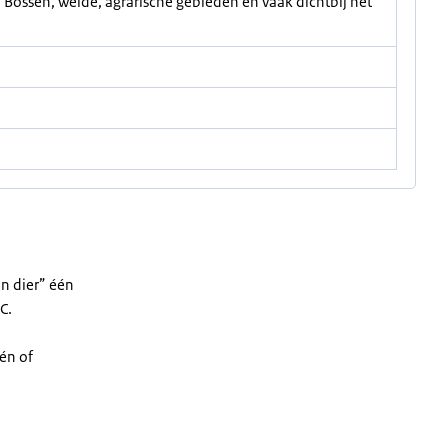
Bossen, weide, agrarische gebieden en vaak dichtbij het
jn dier” één
C.
één of