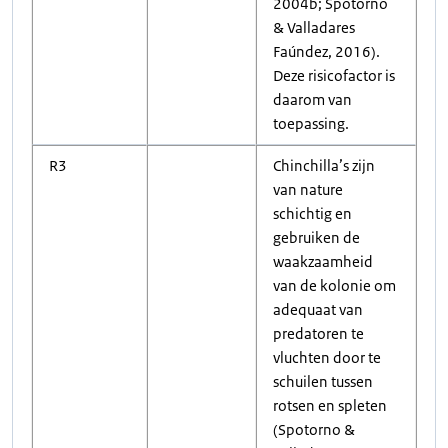
2004b; Spotorno
& Valladares
Faúndez, 2016).
Deze risicofactor is
daarom van
toepassing.
R3
Chinchilla’s zijn
van nature
schichtig en
gebruiken de
waakzaamheid
van de kolonie om
adequaat van
predatoren te
vluchten door te
schuilen tussen
rotsen en spleten
(Spotorno &