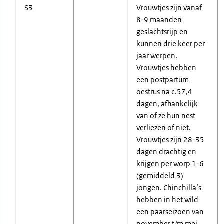
S3
Vrouwtjes zijn vanaf
8-9 maanden
geslachtsrijp en
kunnen drie keer per
jaar werpen.
Vrouwtjes hebben
een postpartum
oestrus na c.57,4
dagen, afhankelijk
van of ze hun nest
verliezen of niet.
Vrouwtjes zijn 28-35
dagen drachtig en
krijgen per worp 1-6
(gemiddeld 3)
jongen. Chinchilla’s
hebben in het wild
een paarseizoen van
november t/m mei.