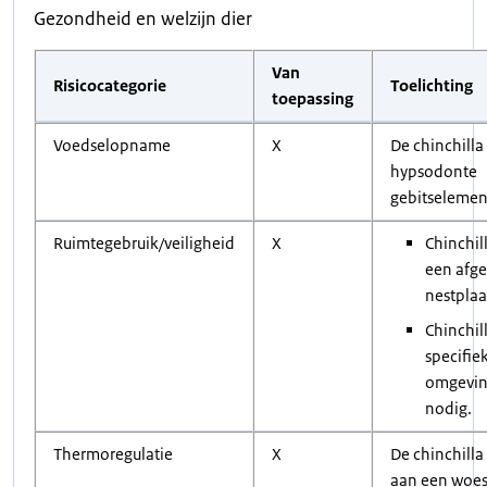
Gezondheid en welzijn dier
Van
Risicocategorie
Toelichting
toepassing
Voedselopname
X
De chinchilla
hypsodonte
gebitselemen
Ruimtegebruik/veiligheid
X
Chinchil
een afg
nestplaa
Chinchil
specifie
omgevin
nodig.
Thermoregulatie
X
De chinchilla
aan een woes