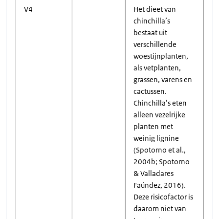
V4
Het dieet van
chinchilla’s
bestaat uit
verschillende
woestijnplanten,
als vetplanten,
grassen, varens en
cactussen.
Chinchilla’s eten
alleen vezelrijke
planten met
weinig lignine
(Spotorno et al.,
2004b; Spotorno
& Valladares
Faúndez, 2016).
Deze risicofactor is
daarom niet van