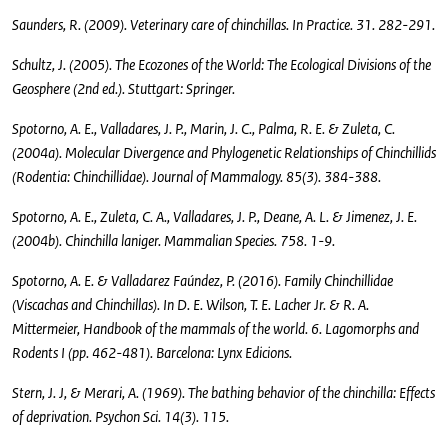
Saunders, R. (2009). Veterinary care of chinchillas. In Practice. 31. 282-291.
Schultz, J. (2005). The Ecozones of the World: The Ecological Divisions of the
Geosphere (2nd ed.). Stuttgart: Springer.
Spotorno, A. E., Valladares, J. P., Marin, J. C., Palma, R. E. & Zuleta, C.
(2004a). Molecular Divergence and Phylogenetic Relationships of Chinchillids
(Rodentia: Chinchillidae). Journal of Mammalogy. 85(3). 384-388.
Spotorno, A. E., Zuleta, C. A., Valladares, J. P., Deane, A. L. & Jimenez, J. E.
(2004b). Chinchilla laniger. Mammalian Species. 758. 1-9.
Spotorno, A. E. & Valladarez Faúndez, P. (2016). Family Chinchillidae
(Viscachas and Chinchillas). In D. E. Wilson, T. E. Lacher Jr. & R. A.
Mittermeier, Handbook of the mammals of the world. 6. Lagomorphs and
Rodents I (pp. 462-481). Barcelona: Lynx Edicions.
Stern, J. J, & Merari, A. (1969). The bathing behavior of the chinchilla: Effects
of deprivation. Psychon Sci. 14(3). 115.