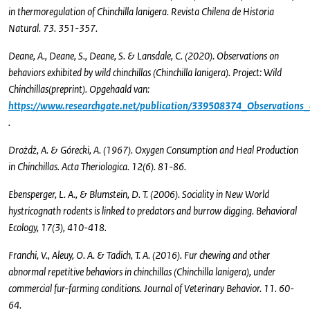
in thermoregulation of Chinchilla lanigera. Revista Chilena de Historia
Natural. 73. 351-357.
Deane, A., Deane, S., Deane, S. & Lansdale, C. (2020). Observations on
behaviors exhibited by wild chinchillas (Chinchilla lanigera). Project: Wild
Chinchillas(preprint). Opgehaald van:
https://www.researchgate.net/publication/339508374_Observation
.
Drożdż, A. & Górecki, A. (1967). Oxygen Consumption and Heal Production
in Chinchillas. Acta Theriologica. 12(6). 81-86.
Ebensperger, L. A., & Blumstein, D. T. (2006). Sociality in New World
hystricognath rodents is linked to predators and burrow digging. Behavioral
Ecology, 17(3), 410-418.
Franchi, V., Aleuy, O. A. & Tadich, T. A. (2016). Fur chewing and other
abnormal repetitive behaviors in chinchillas (Chinchilla lanigera), under
commercial fur-farming conditions. Journal of Veterinary Behavior. 11. 60-
64.