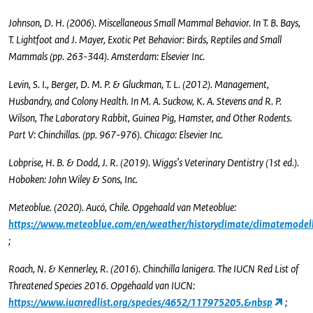
Johnson, D. H. (2006). Miscellaneous Small Mammal Behavior. In T. B. Bays,
T. Lightfoot and J. Mayer, Exotic Pet Behavior: Birds, Reptiles and Small
Mammals (pp. 263-344). Amsterdam: Elsevier Inc.
Levin, S. I., Berger, D. M. P. & Gluckman, T. L. (2012). Management,
Husbandry, and Colony Health. In M. A. Suckow, K. A. Stevens and R. P.
Wilson, The Laboratory Rabbit, Guinea Pig, Hamster, and Other Rodents.
Part V: Chinchillas. (pp. 967-976). Chicago: Elsevier Inc.
Lobprise, H. B. & Dodd, J. R. (2019). Wiggs’s Veterinary Dentistry (1st ed.).
Hoboken: John Wiley & Sons, Inc.
Meteoblue. (2020). Aucó, Chile. Opgehaald van Meteoblue:
https://www.meteoblue.com/en/weather/historyclimate/climatemodel
;
Roach, N. & Kennerley, R. (2016). Chinchilla lanigera. The IUCN Red List of
Threatened Species 2016. Opgehaald van IUCN:
https://www.iucnredlist.org/species/4652/117975205.&nbsp
;