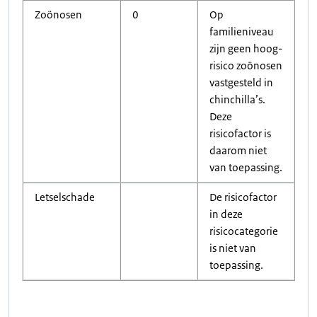
Zoönosen
0
Op
familieniveau
zijn geen hoog-
risico zoönosen
vastgesteld in
chinchilla’s.
Deze
risicofactor is
daarom niet
van toepassing.
Letselschade
De risicofactor
in deze
risicocategorie
is niet van
toepassing.