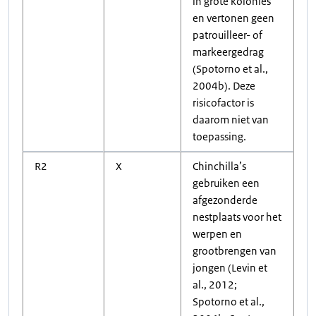
in grote kolonies
en vertonen geen
patrouilleer- of
markeergedrag
(Spotorno et al.,
2004b). Deze
risicofactor is
daarom niet van
toepassing.
R2
X
Chinchilla’s
gebruiken een
afgezonderde
nestplaats voor het
werpen en
grootbrengen van
jongen (Levin et
al., 2012;
Spotorno et al.,