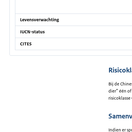
Levensverwachting
IUCN-status
CITES
Risicokl
Bij de Chin
dier” één of
risicoklasse 
Samenva
Indien er sp