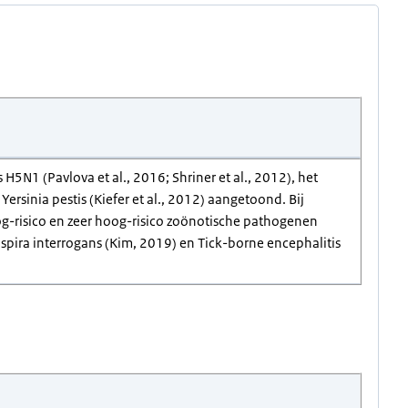
H5N1 (Pavlova et al., 2016; Shriner et al., 2012), het
ersinia pestis (Kiefer et al., 2012) aangetoond. Bij
og-risico en zeer hoog-risico zoönotische pathogenen
ptospira interrogans (Kim, 2019) en Tick-borne encephalitis