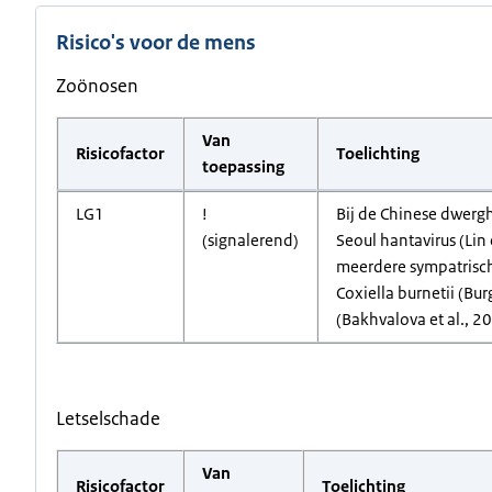
Risico's voor de mens
Zoönosen
Van
Risicofactor
Toelichting
toepassing
LG1
!
Bij de Chinese dwergh
(signalerend)
Seoul hantavirus (Lin
meerdere sympatrisch
Coxiella burnetii (Bur
(Bakhvalova et al., 2
Letselschade
Van
Risicofactor
Toelichting