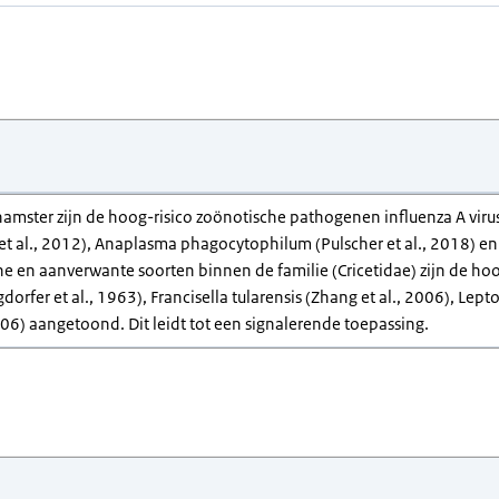
amster zijn de hoog-risico zoönotische pathogenen influenza A virus 
 et al., 2012), Anaplasma phagocytophilum (Pulscher et al., 2018) en Y
e en aanverwante soorten binnen de familie (Cricetidae) zijn de ho
gdorfer et al., 1963), Francisella tularensis (Zhang et al., 2006), Le
006) aangetoond. Dit leidt tot een signalerende toepassing.