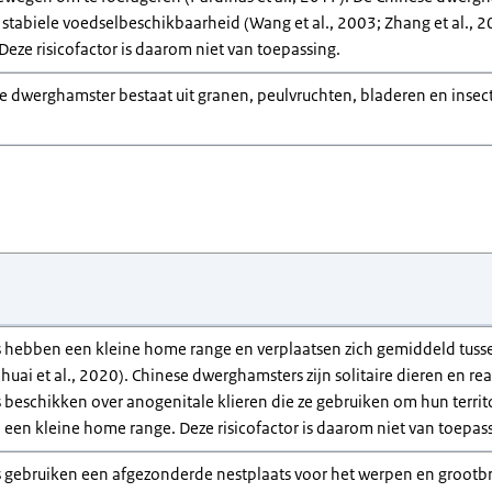
en stabiele voedselbeschikbaarheid (Wang et al., 2003; Zhang et al.
 Deze risicofactor is daarom niet van toepassing.
e dwerghamster bestaat uit granen, peulvruchten, bladeren en insecte
hebben een kleine home range en verplaatsen zich gemiddeld tuss
Shuai et al., 2020). Chinese dwerghamsters zijn solitaire dieren en re
eschikken over anogenitale klieren die ze gebruiken om hun territo
en kleine home range. Deze risicofactor is daarom niet van toepass
gebruiken een afgezonderde nestplaats voor het werpen en grootbre