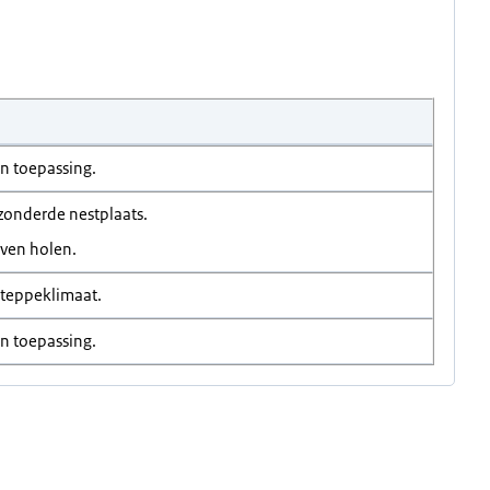
an toepassing.
zonderde nestplaats.
ven holen.
steppeklimaat.
an toepassing.