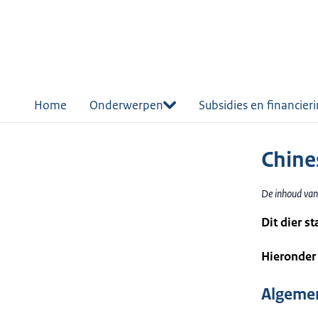
r de
tent
Home
Onderwerpen
Subsidies en financier
Chine
De inhoud van
Dit dier s
Hieronder 
Algemen