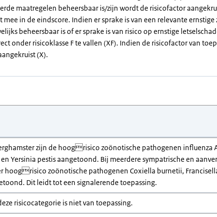
erde maatregelen beheersbaar is/zijn wordt de risicofactor aangekrui
et mee in de eindscore. Indien er sprake is van een relevante ernstig
elijks beheersbaar is of er sprake is van risico op ernstige letselsch
rect onder risicoklasse F te vallen (XF). Indien de risicofactor van toep
angekruist (X).
erghamster zijn de hoogrisico zoönotische pathogenen influenza A
n Yersinia pestis aangetoond. Bij meerdere sympatrische en aanverw
er hoogrisico zoönotische pathogenen Coxiella burnetii, Francisella
etoond. Dit leidt tot een signalerende toepassing.
deze risicocategorie is niet van toepassing.