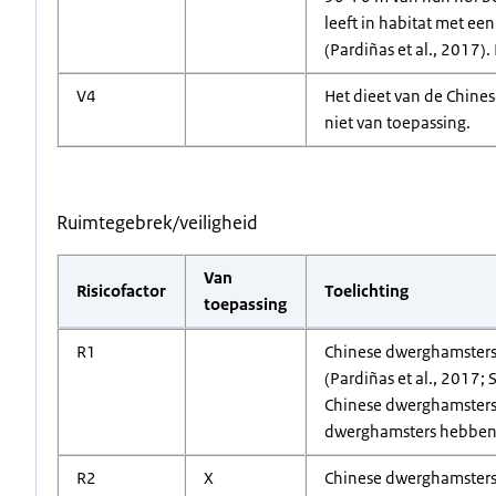
leeft in habitat met e
(Pardiñas et al., 2017).
V4
Het dieet van de Chines
niet van toepassing.
Ruimtegebrek/veiligheid
Van
Risicofactor
Toelichting
toepassing
R1
Chinese dwerghamsters 
(Pardiñas et al., 2017; 
Chinese dwerghamsters b
dwerghamsters hebben e
R2
X
Chinese dwerghamsters 