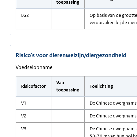
toepassing
LG2
Op basis van de grootte
veroorzaken bij de mens
Risico's voor dierenwelzijn/diergezondheid
Voedselopname
Van
Risicofactor
Toelichting
toepassing
V1
De Chinese dwerghamster
V2
De Chinese dwerghamste
V3
De Chinese dwerghamster
50-70 m van hun hol bew