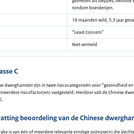
gebieden als steppes, beboste 
rondom boerderijen.
10 maanden wild, 5,3 jaar ge
“Least Concern”
Niet vermeld
asse C
ese dwerghamster zijn in twee risicocategorieën voor “gezondheid en
 meerdere risicofactor(en) vastgesteld. Hierdoor valt de Chinese dw
C.
tting beoordeling van de Chinese dwergha
rake is van één of meerdere relevante ernstige zoönose(n) die slecht