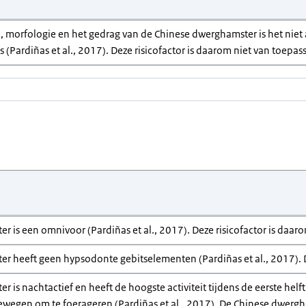
, morfologie en het gedrag van de Chinese dwerghamster is het niet a
 (Pardiñas et al., 2017). Deze risicofactor is daarom niet van toepas
 is een omnivoor (Pardiñas et al., 2017). Deze risicofactor is daaro
r heeft geen hypsodonte gebitselementen (Pardiñas et al., 2017). De
 is nachtactief en heeft de hoogste activiteit tijdens de eerste helf
egen om te foerageren (Pardiñas et al., 2017). De Chinese dwerghams