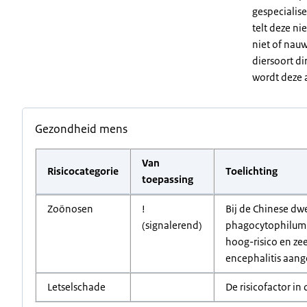
gespecialise
telt deze ni
niet of nauw
diersoort di
wordt deze a
Gezondheid mens
Van
Risicocategorie
Toelichting
toepassing
Zoönosen
!
Bij de Chinese dw
(signalerend)
phagocytophilum e
hoog-risico en ze
encephalitis aang
Letselschade
De risicofactor in 