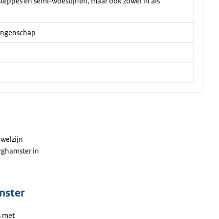
steppes en semi-woestijnen, maar ook zowel in als
vangenschap
 welzijn
erghamster in
mster
s met