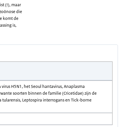
st (!), maar
e zoönose die
ade komt de
assing is,
 virus H5N1, het Seoul hantavirus, Anaplasma
ante soorten binnen de familie (Cricetidae) zijn de
 tularensis, Leptospira interrogans en Tick-borne