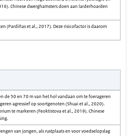
, 2016). Chinese dwerghamsters doen aan larderhoarden
n (Pardiñas et al., 2017). Deze risicofactor is daarom
en de 50 en 70 m van het hol vandaan om te foerageren
ageren agressief op soortgenoten (Shuai et al., 2020).
rium te markeren (Feoktistova et al., 2019). Chinese
ing.
ngen van jongen, als rustplaats en voor voedselopslag