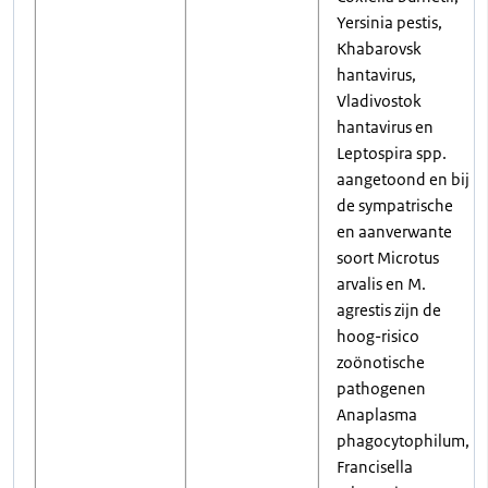
Yersinia pestis,
Khabarovsk
hantavirus,
Vladivostok
hantavirus en
Leptospira spp.
aangetoond en bij
de sympatrische
en aanverwante
soort Microtus
arvalis en M.
agrestis zijn de
hoog-risico
zoönotische
pathogenen
Anaplasma
phagocytophilum,
Francisella