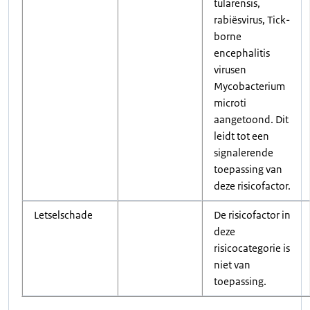
tularensis,
rabiësvirus, Tick-
borne
encephalitis
virusen
Mycobacterium
microti
aangetoond. Dit
leidt tot een
signalerende
toepassing van
deze risicofactor.
Letselschade
De risicofactor in
deze
risicocategorie is
niet van
toepassing.