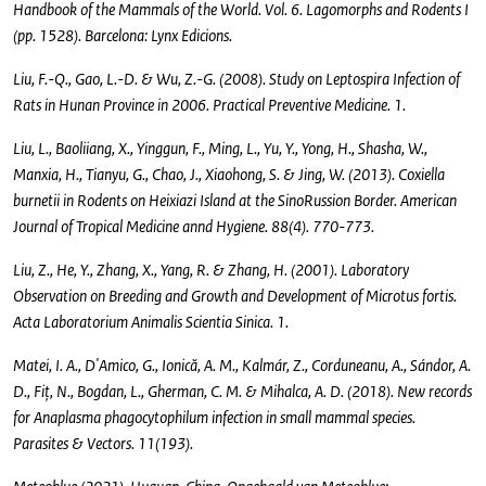
Handbook of the Mammals of the World. Vol. 6. Lagomorphs and Rodents I
(pp. 1528). Barcelona: Lynx Edicions.
Liu, F.-Q., Gao, L.-D. & Wu, Z.-G. (2008). Study on Leptospira Infection of
Rats in Hunan Province in 2006. Practical Preventive Medicine. 1.
Liu, L., Baoliiang, X., Yinggun, F., Ming, L., Yu, Y., Yong, H., Shasha, W.,
Manxia, H., Tianyu, G., Chao, J., Xiaohong, S. & Jing, W. (2013). Coxiella
burnetii in Rodents on Heixiazi Island at the SinoRussion Border. American
Journal of Tropical Medicine annd Hygiene. 88(4). 770-773.
Liu, Z., He, Y., Zhang, X., Yang, R. & Zhang, H. (2001). Laboratory
Observation on Breeding and Growth and Development of Microtus fortis.
Acta Laboratorium Animalis Scientia Sinica. 1.
Matei, I. A., D'Amico, G., Ionică, A. M., Kalmár, Z., Corduneanu, A., Sándor, A.
D., Fiţ, N., Bogdan, L., Gherman, C. M. & Mihalca, A. D. (2018). New records
for Anaplasma phagocytophilum infection in small mammal species.
Parasites & Vectors. 11(193).