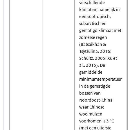
verschillende
klimaten, namelijk in
een subtropisch,
subarctisch en
gematigd klimaat met
zomerse regen
(Batsaikhan &
Tsytsulina, 2016;
Schultz, 2005; Xu et
al., 2015). De
gemiddelde
minimumtemperatuur
in de gematigde
bossen van
Noordoost-China
waar Chinese
woelmuizen
voorkomen is 3 °C
(met een uiterste