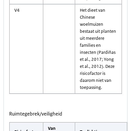
V4
Het dieet van
Chinese
woelmuizen
bestaat uit planten
uit meerdere
families en
insecten (Pardiñas
et al., 2017; Yong
et al., 2012). Deze
risicofactor is
daarom niet van
toepassing.
Ruimtegebrek/veiligheid
Van