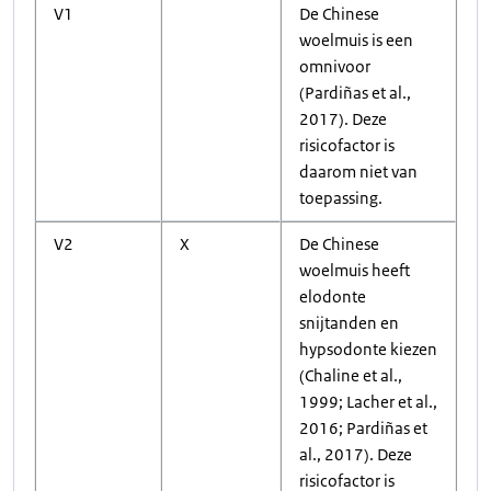
V1
De Chinese
woelmuis is een
omnivoor
(Pardiñas et al.,
2017). Deze
risicofactor is
daarom niet van
toepassing.
V2
X
De Chinese
woelmuis heeft
elodonte
snijtanden en
hypsodonte kiezen
(Chaline et al.,
1999; Lacher et al.,
2016; Pardiñas et
al., 2017). Deze
risicofactor is