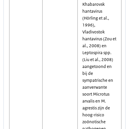
Khabarovsk
hantavirus
(Hörling et al.,
1996),
Vladivostok
hantavirus (Zou et
al., 2008) en
Leptospira spp.
(Liu et al., 2008)
aangetoond en
bij de
sympatrische en
aanverwante
soort Microtus
arvalis en M.
agrestis zijn de
hoog-risico
zoönotische
pathogenen