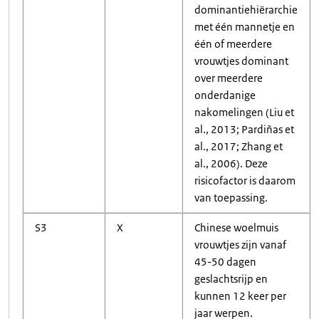
dominantiehiërarchie
met één mannetje en
één of meerdere
vrouwtjes dominant
over meerdere
onderdanige
nakomelingen (Liu et
al., 2013; Pardiñas et
al., 2017; Zhang et
al., 2006). Deze
risicofactor is daarom
van toepassing.
S3
X
Chinese woelmuis
vrouwtjes zijn vanaf
45-50 dagen
geslachtsrijp en
kunnen 12 keer per
jaar werpen.