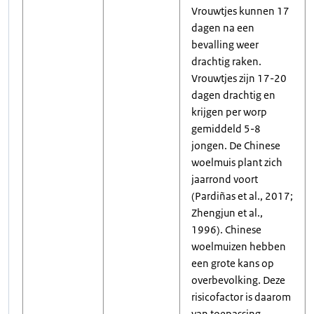
Vrouwtjes kunnen 17
dagen na een
bevalling weer
drachtig raken.
Vrouwtjes zijn 17-20
dagen drachtig en
krijgen per worp
gemiddeld 5-8
jongen. De Chinese
woelmuis plant zich
jaarrond voort
(Pardiñas et al., 2017;
Zhengjun et al.,
1996). Chinese
woelmuizen hebben
een grote kans op
overbevolking. Deze
risicofactor is daarom
van toepassing.