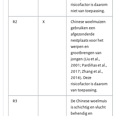
risicofactor is daarom
niet van toepassing.
R2
X
Chinese woelmuizen
gebruiken een
afgezonderde
nestplaats voor het
werpen en
grootbrengen van
jongen (Liu et al.,
2001; Pardiñas et al.,
2017; Zhang et al.,
2016). Deze
risicofactor is daarom
van toepassing.
R3
De Chinese woelmuis
is schichtig en vlucht
behendig en