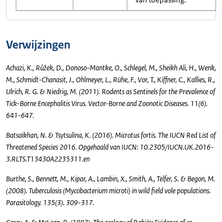
Verwijzingen
Achazi, K., Růžek, D., Donoso-Mantke, O., Schlegel, M., Sheikh Ali, H., Wenk,
M., Schmidt-Chanasit, J., Ohlmeyer, L., Rühe, F., Vor, T., Kiffner, C., Kallies, R.,
Ulrich, R. G. & Niedrig, M. (2011). Rodents as Sentinels for the Prevalence of
Tick-Borne Encephalitis Virus. Vector-Borne and Zoonotic Diseases. 11(6).
641-647.
Batsaikhan, N. & Tsytsulina, K. (2016). Microtus fortis. The IUCN Red List of
Threatened Species 2016. Opgehaald van IUCN: 10.2305/IUCN.UK.2016-
3.RLTS.T13430A2235311.en
Burthe, S., Bennett, M., Kipar, A., Lambin, X., Smith, A., Telfer, S. & Begon, M.
(2008). Tuberculosis (Mycobacterium microti) in wild field vole populations.
Parasitology. 135(3). 309-317.