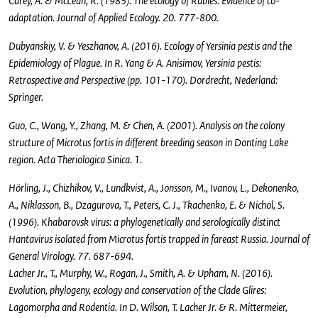
Carey, A. & McLean, R. (1983). The ecology of Rabiës: Evidence of co-
adaptation. Journal of Applied Ecology. 20. 777-800.
Dubyanskiy, V. & Yeszhanov, A. (2016). Ecology of Yersinia pestis and the
Epidemiology of Plague. In R. Yang & A. Anisimov, Yersinia pestis:
Retrospective and Perspective (pp. 101-170). Dordrecht, Nederland:
Springer.
Guo, C., Wang, Y., Zhang, M. & Chen, A. (2001). Analysis on the colony
structure of Microtus fortis in different breeding season in Donting Lake
region. Acta Theriologica Sinica. 1.
Hörling, J., Chizhikov, V., Lundkvist, A., Jonsson, M., Ivanov, L., Dekonenko,
A., Niklasson, B., Dzagurova, T., Peters, C. J., Tkachenko, E. & Nichol, S.
(1996). Khabarovsk virus: a phylogenetically and serologically distinct
Hantavirus isolated from Microtus fortis trapped in fareast Russia. Journal of
General Virology. 77. 687-694.
Lacher Jr., T., Murphy, W., Rogan, J., Smith, A. & Upham, N. (2016).
Evolution, phylogeny, ecology and conservation of the Clade Glires:
Lagomorpha and Rodentia. In D. Wilson, T. Lacher Jr. & R. Mittermeier,