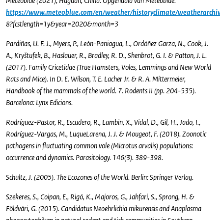
Meteoblue (2021), Huguan, China. Opgehaald van Meteoblue:
https://www.meteoblue.com/en/weather/historyclimate/weatherarch
8?fcstlength=1y&year=2020&month=3
Pardiñas, U. F. J., Myers, P., León-Paniagua, L., Ordóñez Garza, N., Cook, J.
A., Kryštufek, B., Haslauer, R., Bradley, R. D., Shenbrot, G. I. & Patton, J. L.
(2017). Family Cricetidae (True Hamsters, Voles, Lemmings and New World
Rats and Mice). In D. E. Wilson, T. E. Lacher Jr. & R. A. Mittermeier,
Handbook of the mammals of the world. 7. Rodents II (pp. 204-535).
Barcelona: Lynx Edicions.
Rodríguez-Pastor, R., Escudero, R., Lambin, X., Vidal, D., Gil, H., Jado, I.,
Rodríguez-Vargas, M., LuqueLarena, J. J. & Mougeot, F. (2018). Zoonotic
pathogens in fluctuating common vole (Microtus arvalis) populations:
occurrence and dynamics. Parasitology. 146(3). 389-398.
Schultz, J. (2005). The Ecozones of the World. Berlin: Springer Verlag.
Szekeres, S., Coipan, E., Rigó, K., Majoros, G., Jahfari, S., Sprong, H. &
Földvári, G. (2015). Candidatus Neoehrlichia mikurensis and Anaplasma