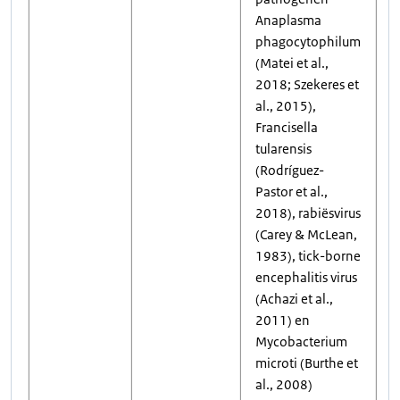
Anaplasma
phagocytophilum
(Matei et al.,
2018; Szekeres et
al., 2015),
Francisella
tularensis
(Rodríguez-
Pastor et al.,
2018), rabiësvirus
(Carey & McLean,
1983), tick-borne
encephalitis virus
(Achazi et al.,
2011) en
Mycobacterium
microti (Burthe et
al., 2008)