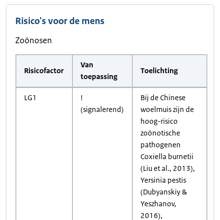
Risico's voor de mens
Zoönosen
Van
Risicofactor
Toelichting
toepassing
LG1
!
Bij de Chinese
(signalerend)
woelmuis zijn de
hoog-risico
zoönotische
pathogenen
Coxiella burnetii
(Liu et al., 2013),
Yersinia pestis
(Dubyanskiy &
Yeszhanov,
2016),