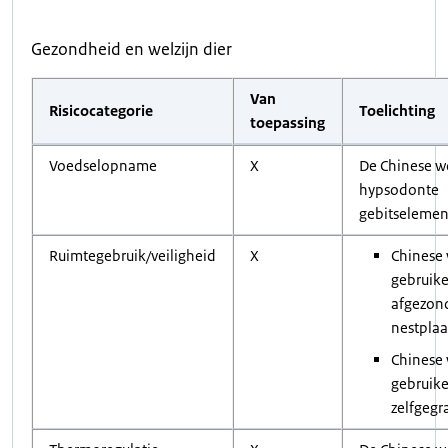
Gezondheid en welzijn dier
Van
Risicocategorie
Toelichting
toepassing
Voedselopname
X
De Chinese w
hypsodonte
gebitselemen
Ruimtegebruik/veiligheid
X
Chinese
gebruik
afgezon
nestplaa
Chinese
gebruike
zelfgeg