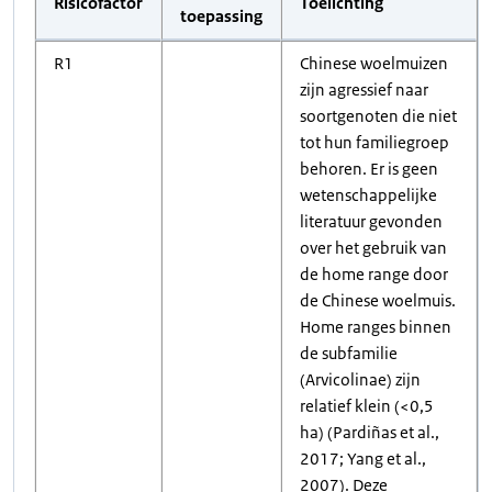
Risicofactor
Toelichting
toepassing
R1
Chinese woelmuizen
zijn agressief naar
soortgenoten die niet
tot hun familiegroep
behoren. Er is geen
wetenschappelijke
literatuur gevonden
over het gebruik van
de home range door
de Chinese woelmuis.
Home ranges binnen
de subfamilie
(Arvicolinae) zijn
relatief klein (<0,5
ha) (Pardiñas et al.,
2017; Yang et al.,
2007). Deze