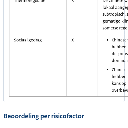
Thermoregulatie
X
De Chinese w
lokaal aange
subtropisch, 
gematigd kli
zomerse rege
Sociaal gedrag
X
Chinese
hebben 
despoti
dominant
Chinese
hebben 
kans op
overbev
Beoordeling per risicofactor