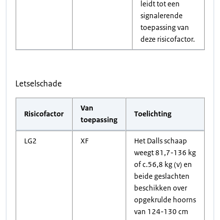
leidt tot een
signalerende
toepassing van
deze risicofactor.
Letselschade
Van
Risicofactor
Toelichting
toepassing
LG2
XF
Het Dalls schaap
weegt 81,7-136 kg
of c.56,8 kg (v) en
beide geslachten
beschikken over
opgekrulde hoorns
van 124-130 cm