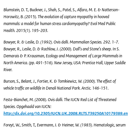
Blumstein, D. T., Buckner, J., Shah, S., Patel, S., Alfaro, M. E. & Natterson-
Horowitz, B. (2015). The evolution of capture myopathy in hooved
mammals: a model for human stress cardiomyopathy? Evol Med Public
Health. 2015(1). 195-203.
Bowyer, R. & Leslie, D. (1992). Ovis dalli. Mammalian Species. 292. 1-7.
Bowyer, R., Leslie, D. & Rachlow, J. (2000). Dall’s and Stone’s sheep. In S.
Demarais & P. Krausman, Ecology and Management of Large Mammals in
North America. (pp. 491-516). New Jersey, USA: Prentice Hall, Upper Saddle
River.
Burson, S., Belant, J., Fortier, K. & Tomkiewicz, W. (2000). The effect of
vehicle traffic on wildlife in Denali National Park. Arctic. 146-151.
Festa-Bianchet, M. (2008). Ovis dalli. The IUCN Red List of Threatened
Species. Opgehaald van IUCN:
http://dx.doi.org/10.2305/IUCN.UK.2008.RLTS.T39250A10179389.en
Foreyt, W., Smith, T., Evermann, J. & Heimer, W. (1983). Hematologic, serum