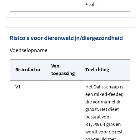
F valt.
Risico's voor dierenwelzijn/diergezondheid
Voedselopname
Van
Risicofactor
Toelichting
toepassing
V1
Het Dalls schaap is
een mixed-feeder,
die voornamelijk
graast. Het dieet
bestaat voor
81,5% uit gras en
wordt voor de rest
aangevuld met