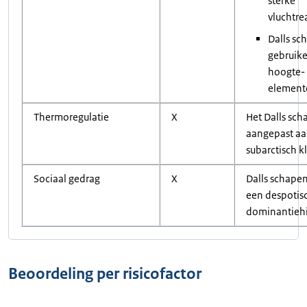
sterke
vluchtre
Dalls sc
gebruik
hoogte-
element
Thermoregulatie
X
Het Dalls sch
aangepast aa
subarctisch k
Sociaal gedrag
X
Dalls schape
een despotis
dominantiehi
Beoordeling per risicofactor