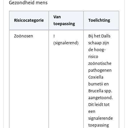
Gezondheid mens
Van
Risicocategorie
Toelichting
toepassing
Zoönosen
!
Bij het Dalls
(signalerend)
schaap zijn
de hoog-
risico
zoönotische
pathogenen
Coxiella
burnetii en
Brucella spp.
aangetoond.
Dit leidt tot
een
signalerende
toepassing