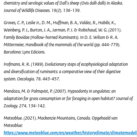
chemistry and serologic values of Dall's sheep (Ovis dalli dalli) in Alaska.
Journal of Wildlife Diseases. 19(2). 136-139.
Groves, C. P., Leslie Jr., D. M., Huffman, B. A., Valdez, R., Habibi, K.,
Weinberg, P. J., Burton, J. A., Jarman, P. J. & Robichaud, W. G. (2011).
Family Bovidae (Hollow-horned Ruminants). In D. E. Wilson & R. A.
Mittermeier, Handbook of the mammals of the world (pp. 444-779).
Barcelona: Lynx Edicions.
Hofmann, R. R. (1989). Evolutionary steps of ecophysiological adaptation
and diversification of ruminants: a comparative view of their digestive
system. Oecologia. 78. 443-457.
Mendoza, M. & Palmqvist, P. (2007). Hypsodonty in ungulates: an
adaptation for grass consumption or for foraging in open habitat? Journal of
Zoology. 274. 134-142.
Meteoblue. (2021). Mackenzie Mountains, Canada. Opgehaald van
Meteoblue:
https://www.meteoblue.com/en/weather/historyclimate/climatemode