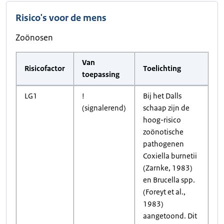
Risico's voor de mens
Zoönosen
Van
Risicofactor
Toelichting
toepassing
LG1
!
Bij het Dalls
(signalerend)
schaap zijn de
hoog-risico
zoönotische
pathogenen
Coxiella burnetii
(Zarnke, 1983)
en Brucella spp.
(Foreyt et al.,
1983)
aangetoond. Dit