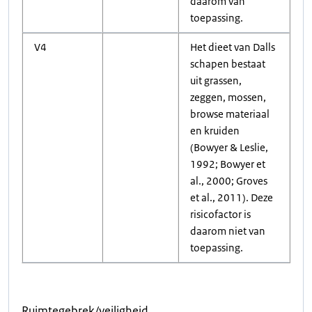
daarom van
toepassing.
V4
Het dieet van Dalls
schapen bestaat
uit grassen,
zeggen, mossen,
browse materiaal
en kruiden
(Bowyer & Leslie,
1992; Bowyer et
al., 2000; Groves
et al., 2011). Deze
risicofactor is
daarom niet van
toepassing.
Ruimtegebrek/veiligheid