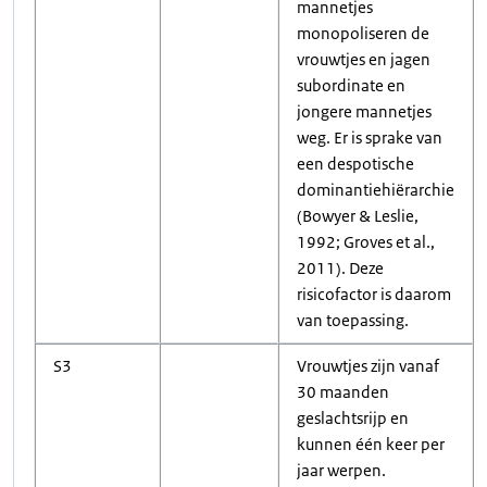
mannetjes
monopoliseren de
vrouwtjes en jagen
subordinate en
jongere mannetjes
weg. Er is sprake van
een despotische
dominantiehiërarchie
(Bowyer & Leslie,
1992; Groves et al.,
2011). Deze
risicofactor is daarom
van toepassing.
S3
Vrouwtjes zijn vanaf
30 maanden
geslachtsrijp en
kunnen één keer per
jaar werpen.