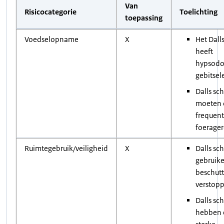
Van
Risicocategorie
Toelichting
toepassing
Voedselopname
X
Het Dall
heeft
hypsodo
gebitse
Dalls sc
moeten d
frequent
foerager
Ruimtegebruik/veiligheid
X
Dalls sc
gebruik
beschut
verstopp
Dalls sc
hebben 