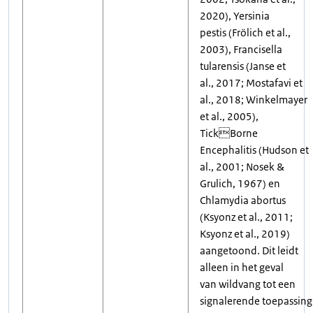
2020), Yersinia
pestis (Frölich et al.,
2003), Francisella
tularensis (Janse et
al., 2017; Mostafavi et
al., 2018; Winkelmayer
et al., 2005),
TickBorne
Encephalitis (Hudson et
al., 2001; Nosek &
Grulich, 1967) en
Chlamydia abortus
(Ksyonz et al., 2011;
Ksyonz et al., 2019)
aangetoond. Dit leidt
alleen in het geval
van wildvang tot een
signalerende toepassing