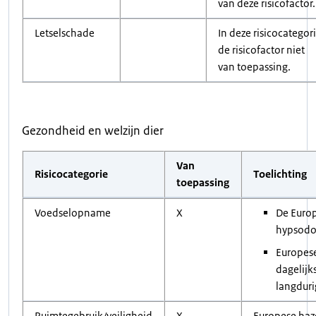
van deze risicofactor.
Letselschade
In deze risicocategori
de risicofactor niet
van toepassing.
Gezondheid en welzijn dier
Van
Risicocategorie
Toelichting
toepassing
Voedselopname
X
De Europ
hypsodo
Europes
dagelijk
langduri
Ruimtegebruik/veiligheid
X
Europese haz