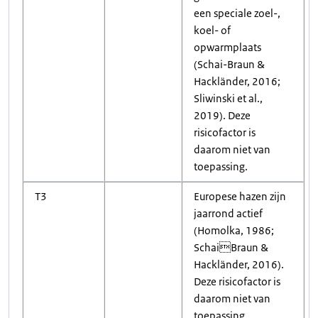
een speciale zoel-,
koel- of
opwarmplaats
(Schai-Braun &
Hackländer, 2016;
Sliwinski et al.,
2019). Deze
risicofactor is
daarom niet van
toepassing.
T3
Europese hazen zijn
jaarrond actief
(Homolka, 1986;
SchaiBraun &
Hackländer, 2016).
Deze risicofactor is
daarom niet van
toepassing.