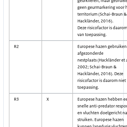
geurklieren, maar gebruik
geen geurmarkering voor 
territorium (Schai-Braun &
Hackländer, 2016).
Deze risicofactor is daarom
van toepassing.
R2
Europese hazen gebruiken
afgezonderde
nestplaats (Hackländer et a
2002; Schai-Braun &
Hackländer, 2016). Deze
risicofactor is daarom niet
toepassing.
R3
X
Europese hazen hebben e
snelle anti-predator respo
en vluchten doelgericht n
struiken. Europese hazen
kunnen langdurig vluchte