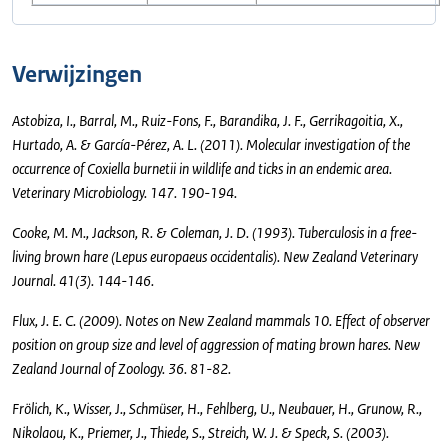
Verwijzingen
Astobiza, I., Barral, M., Ruiz-Fons, F., Barandika, J. F., Gerrikagoitia, X.,
Hurtado, A. & García-Pérez, A. L. (2011). Molecular investigation of the
occurrence of Coxiella burnetii in wildlife and ticks in an endemic area.
Veterinary Microbiology. 147. 190-194.
Cooke, M. M., Jackson, R. & Coleman, J. D. (1993). Tuberculosis in a free-
living brown hare (Lepus europaeus occidentalis). New Zealand Veterinary
Journal. 41(3). 144-146.
Flux, J. E. C. (2009). Notes on New Zealand mammals 10. Effect of observer
position on group size and level of aggression of mating brown hares. New
Zealand Journal of Zoology. 36. 81-82.
Frölich, K., Wisser, J., Schmüser, H., Fehlberg, U., Neubauer, H., Grunow, R.,
Nikolaou, K., Priemer, J., Thiede, S., Streich, W. J. & Speck, S. (2003).