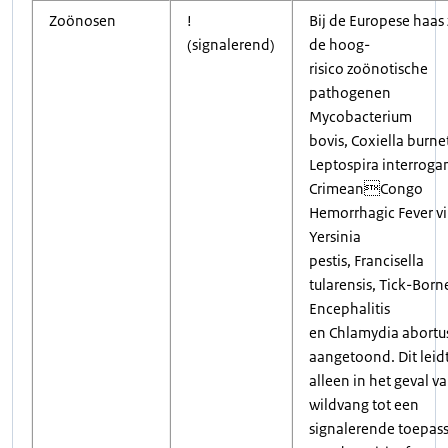
Zoönosen
!
Bij de Europese haas 
(signalerend)
de hoog-
risico zoönotische
pathogenen
Mycobacterium
bovis, Coxiella burnet
Leptospira interroga
CrimeanCongo
Hemorrhagic Fever vi
Yersinia
pestis, Francisella
tularensis, Tick-Born
Encephalitis
en Chlamydia abortu
aangetoond. Dit leid
alleen in het geval v
wildvang tot een
signalerende toepas