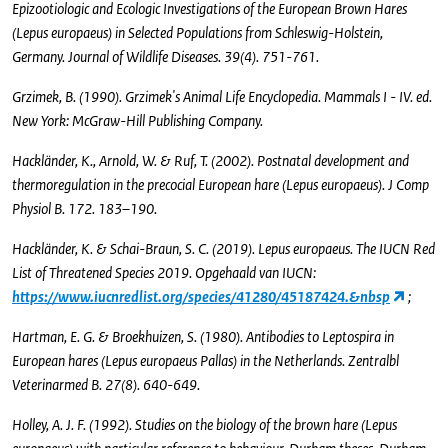
Epizootiologic and Ecologic Investigations of the European Brown Hares
(Lepus europaeus) in Selected Populations from Schleswig-Holstein,
Germany. Journal of Wildlife Diseases. 39(4). 751-761.
Grzimek, B. (1990). Grzimek's Animal Life Encyclopedia. Mammals I - IV. ed.
New York: McGraw-Hill Publishing Company.
Hackländer, K., Arnold, W. & Ruf, T. (2002). Postnatal development and
thermoregulation in the precocial European hare (Lepus europaeus). J Comp
Physiol B. 172. 183–190.
Hackländer, K. & Schai-Braun, S. C. (2019). Lepus europaeus. The IUCN Red
List of Threatened Species 2019. Opgehaald van IUCN:
https://www.iucnredlist.org/species/41280/45187424.&nbsp
;
Hartman, E. G. & Broekhuizen, S. (1980). Antibodies to Leptospira in
European hares (Lepus europaeus Pallas) in the Netherlands. Zentralbl
Veterinarmed B. 27(8). 640-649.
Holley, A. J. F. (1992). Studies on the biology of the brown hare (Lepus