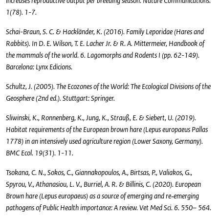
increases reproductive output per breeding season. Nature Communications.
1(78). 1-7.
Schai-Braun, S. C. & Hackländer, K. (2016). Family Leporidae (Hares and
Rabbits). In D. E. Wilson, T. E. Lacher Jr. & R. A. Mittermeier, Handbook of
the mammals of the world. 6. Lagomorphs and Rodents I (pp. 62-149).
Barcelona: Lynx Edicions.
Schultz, J. (2005). The Ecozones of the World: The Ecological Divisions of the
Geosphere (2nd ed.). Stuttgart: Springer.
Sliwinski, K., Ronnenberg, K., Jung, K., Strauß, E. & Siebert, U. (2019).
Habitat requirements of the European brown hare (Lepus europaeus Pallas
1778) in an intensively used agriculture region (Lower Saxony, Germany).
BMC Ecol. 19(31). 1-11.
Tsokana, C. N., Sokos, C., Giannakopoulos, A., Birtsas, P., Valiakos, G.,
Spyrou, V., Athanasiou, L. V., Burriel, A. R. & Billinis, C. (2020). European
Brown hare (Lepus europaeus) as a source of emerging and re‐emerging
pathogens of Public Health importance: A review. Vet Med Sci. 6. 550– 564.