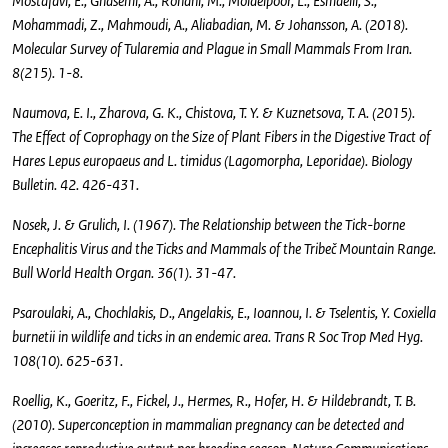
Mostafavi, E., Ghasemi, A., Rohani, M., Molaeipoor, L., Esmaeili, S.,
Mohammadi, Z., Mahmoudi, A., Aliabadian, M. & Johansson, A. (2018).
Molecular Survey of Tularemia and Plague in Small Mammals From Iran.
8(215). 1-8.
Naumova, E. I., Zharova, G. K., Chistova, T. Y. & Kuznetsova, T. A. (2015).
The Effect of Coprophagy on the Size of Plant Fibers in the Digestive Tract of
Hares Lepus europaeus and L. timidus (Lagomorpha, Leporidae). Biology
Bulletin. 42. 426-431.
Nosek, J. & Grulich, I. (1967). The Relationship between the Tick-borne
Encephalitis Virus and the Ticks and Mammals of the Tribeč Mountain Range.
Bull World Health Organ. 36(1). 31-47.
Psaroulaki, A., Chochlakis, D., Angelakis, E., Ioannou, I. & Tselentis, Y. Coxiella
burnetii in wildlife and ticks in an endemic area. Trans R Soc Trop Med Hyg.
108(10). 625-631.
Roellig, K., Goeritz, F., Fickel, J., Hermes, R., Hofer, H. & Hildebrandt, T. B.
(2010). Superconception in mammalian pregnancy can be detected and