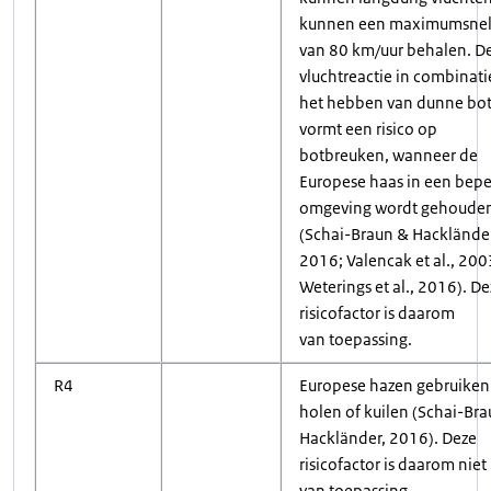
kunnen een maximumsnel
van 80 km/uur behalen. D
vluchtreactie in combinat
het hebben van dunne bo
vormt een risico op
botbreuken, wanneer de
Europese haas in een bepe
omgeving wordt gehoude
(Schai-Braun & Hackländer
2016; Valencak et al., 200
Weterings et al., 2016). D
risicofactor is daarom
van toepassing.
R4
Europese hazen gebruiken
holen of kuilen (Schai-Br
Hackländer, 2016). Deze
risicofactor is daarom niet
van toepassing.