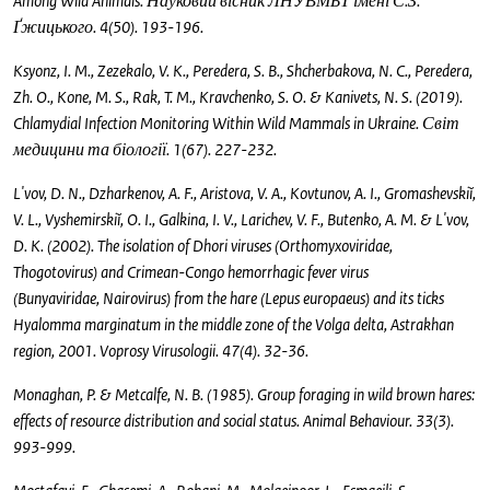
Among Wild Animals. Науковий вісник ЛНУВМБТ імені С.З.
Ґжицького. 4(50). 193-196.
Ksyonz, I. M., Zezekalo, V. K., Peredera, S. B., Shcherbakova, N. C., Peredera,
Zh. O., Kone, M. S., Rak, T. M., Kravchenko, S. O. & Kanivets, N. S. (2019).
Chlamydial Infection Monitoring Within Wild Mammals in Ukraine. Світ
медицини та біології. 1(67). 227-232.
L'vov, D. N., Dzharkenov, A. F., Aristova, V. A., Kovtunov, A. I., Gromashevskiĭ,
V. L., Vyshemirskiĭ, O. I., Galkina, I. V., Larichev, V. F., Butenko, A. M. & L'vov,
D. K. (2002). The isolation of Dhori viruses (Orthomyxoviridae,
Thogotovirus) and Crimean-Congo hemorrhagic fever virus
(Bunyaviridae, Nairovirus) from the hare (Lepus europaeus) and its ticks
Hyalomma marginatum in the middle zone of the Volga delta, Astrakhan
region, 2001. Voprosy Virusologii. 47(4). 32-36.
Monaghan, P. & Metcalfe, N. B. (1985). Group foraging in wild brown hares:
effects of resource distribution and social status. Animal Behaviour. 33(3).
993-999.