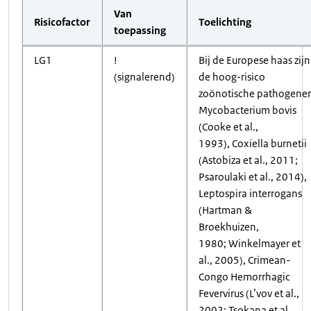
Van
Risicofactor
Toelichting
toepassing
LG1
!
Bij de Europese haas zijn
(signalerend)
de hoog-risico
zoönotische pathogene
Mycobacterium bovis
(Cooke et al.,
1993), Coxiella burnetii
(Astobiza et al., 2011;
Psaroulaki et al., 2014),
Leptospira interrogans
(Hartman &
Broekhuizen,
1980; Winkelmayer et
al., 2005), Crimean-
Congo Hemorrhagic
Fevervirus (L’vov et al.,
2002; Tsokana et al.,