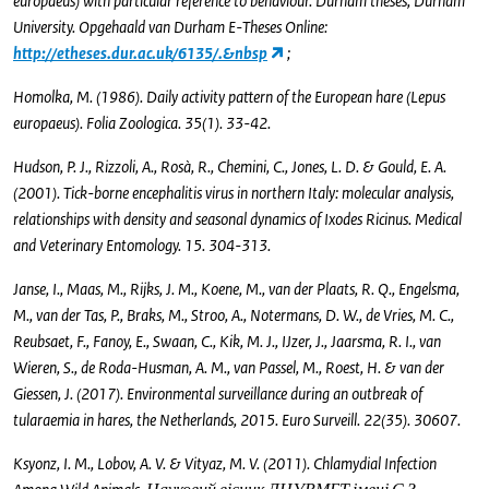
europaeus) with particular reference to behaviour. Durham theses, Durham
University. Opgehaald van Durham E-Theses Online:
http://etheses.dur.ac.uk/6135/.&nbsp
;
Homolka, M. (1986). Daily activity pattern of the European hare (Lepus
europaeus). Folia Zoologica. 35(1). 33-42.
Hudson, P. J., Rizzoli, A., Rosà, R., Chemini, C., Jones, L. D. & Gould, E. A.
(2001). Tick-borne encephalitis virus in northern Italy: molecular analysis,
relationships with density and seasonal dynamics of Ixodes Ricinus. Medical
and Veterinary Entomology. 15. 304-313.
Janse, I., Maas, M., Rijks, J. M., Koene, M., van der Plaats, R. Q., Engelsma,
M., van der Tas, P., Braks, M., Stroo, A., Notermans, D. W., de Vries, M. C.,
Reubsaet, F., Fanoy, E., Swaan, C., Kik, M. J., IJzer, J., Jaarsma, R. I., van
Wieren, S., de Roda-Husman, A. M., van Passel, M., Roest, H. & van der
Giessen, J. (2017). Environmental surveillance during an outbreak of
tularaemia in hares, the Netherlands, 2015. Euro Surveill. 22(35). 30607.
Ksyonz, I. M., Lobov, A. V. & Vityaz, M. V. (2011). Chlamydial Infection