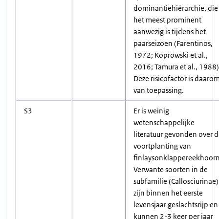
dominantiehiërarchie, die
het meest prominent
aanwezig is tijdens het
paarseizoen (Farentinos,
1972; Koprowski et al.,
2016; Tamura et al., 1988)
Deze risicofactor is daaro
van toepassing.
S3
Er is weinig
wetenschappelijke
literatuur gevonden over 
voortplanting van
finlaysonklappereekhoorn
Verwante soorten in de
subfamilie (Callosciurinae)
zijn binnen het eerste
levensjaar geslachtsrijp en
kunnen 2-3 keer per jaar