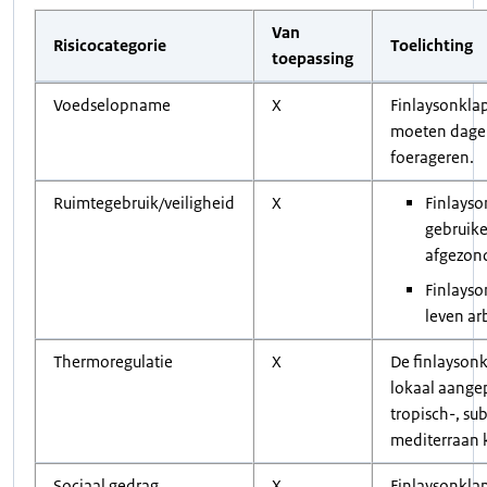
Van
Risicocategorie
Toelichting
toepassing
Voedselopname
X
Finlaysonkla
moeten dagel
foerageren.
Ruimtegebruik/veiligheid
X
Finlays
gebruik
afgezond
Finlays
leven ar
Thermoregulatie
X
De finlayson
lokaal aange
tropisch-, su
mediterraan 
Sociaal gedrag
X
Finlaysonkla