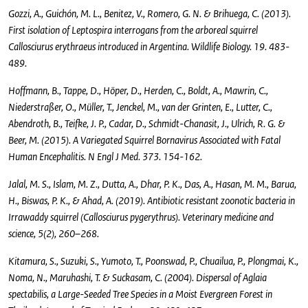
Gozzi, A., Guichón, M. L., Benitez, V., Romero, G. N. & Brihuega, C. (2013).
First isolation of Leptospira interrogans from the arboreal squirrel
Callosciurus erythraeus introduced in Argentina. Wildlife Biology. 19. 483-
489.
Hoffmann, B., Tappe, D., Höper, D., Herden, C., Boldt, A., Mawrin, C.,
Niederstraßer, O., Müller, T., Jenckel, M., van der Grinten, E., Lutter, C.,
Abendroth, B., Teifke, J. P., Cadar, D., Schmidt-Chanasit, J., Ulrich, R. G. &
Beer, M. (2015). A Variegated Squirrel Bornavirus Associated with Fatal
Human Encephalitis. N Engl J Med. 373. 154-162.
Jalal, M. S., Islam, M. Z., Dutta, A., Dhar, P. K., Das, A., Hasan, M. M., Barua,
H., Biswas, P. K., & Ahad, A. (2019). Antibiotic resistant zoonotic bacteria in
Irrawaddy squirrel (Callosciurus pygerythrus). Veterinary medicine and
science, 5(2), 260–268.
Kitamura, S., Suzuki, S., Yumoto, T., Poonswad, P., Chuailua, P., Plongmai, K.,
Noma, N., Maruhashi, T. & Suckasam, C. (2004). Dispersal of Aglaia
spectabilis, a Large-Seeded Tree Species in a Moist Evergreen Forest in