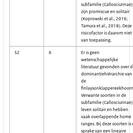
subfamilie (Callosciurinae)
zijn promiscue en solitair
(Koprowski et al., 2016;
Tamura et al., 2018). Deze
risicofactor is daarom niet
van toepassing.
S2
X
Er is geen
wetenschappelijke
literatuur gevonden over 
dominantiehiërarchie van
de
finlaysonklappereekhoorn
Verwante soorten in de
subfamilie (Callosciurinae)
leven solitair en hebben
vaak overlappende home
ranges. Bij deze soorten is 
sprake van een lineaire