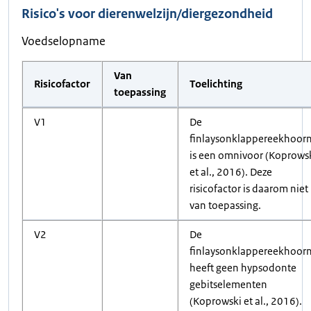
Risico's voor dierenwelzijn/diergezondheid
Voedselopname
Van
Risicofactor
Toelichting
toepassing
V1
De
finlaysonklappereekhoor
is een omnivoor (Koprows
et al., 2016). Deze
risicofactor is daarom niet
van toepassing.
V2
De
finlaysonklappereekhoor
heeft geen hypsodonte
gebitselementen
(Koprowski et al., 2016).