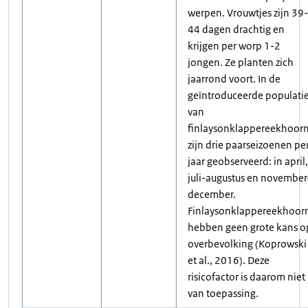
werpen. Vrouwtjes zijn 39-
44 dagen drachtig en
krijgen per worp 1-2
jongen. Ze planten zich
jaarrond voort. In de
geïntroduceerde populati
van
finlaysonklappereekhoor
zijn drie paarseizoenen pe
jaar geobserveerd: in april,
juli-augustus en november
december.
Finlaysonklappereekhoor
hebben geen grote kans o
overbevolking (Koprowski
et al., 2016). Deze
risicofactor is daarom niet
van toepassing.