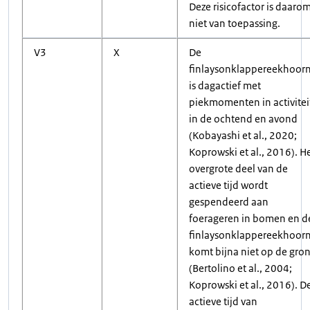
Deze risicofactor is daaro
niet van toepassing.
V3
X
De
finlaysonklappereekhoor
is dagactief met
piekmomenten in activitei
in de ochtend en avond
(Kobayashi et al., 2020;
Koprowski et al., 2016). H
overgrote deel van de
actieve tijd wordt
gespendeerd aan
foerageren in bomen en d
finlaysonklappereekhoor
komt bijna niet op de gro
(Bertolino et al., 2004;
Koprowski et al., 2016). D
actieve tijd van