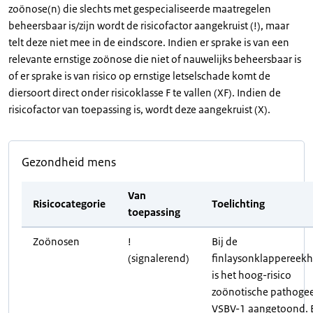
zoönose(n) die slechts met gespecialiseerde maatregelen
beheersbaar is/zijn wordt de risicofactor aangekruist (!), maar
telt deze niet mee in de eindscore. Indien er sprake is van een
relevante ernstige zoönose die niet of nauwelijks beheersbaar is
of er sprake is van risico op ernstige letselschade komt de
diersoort direct onder risicoklasse F te vallen (XF). Indien de
risicofactor van toepassing is, wordt deze aangekruist (X).
Gezondheid mens
Van
Risicocategorie
Toelichting
toepassing
Zoönosen
!
Bij de
(signalerend)
finlaysonklappereek
is het hoog-risico
zoönotische pathoge
VSBV-1 aangetoond. B