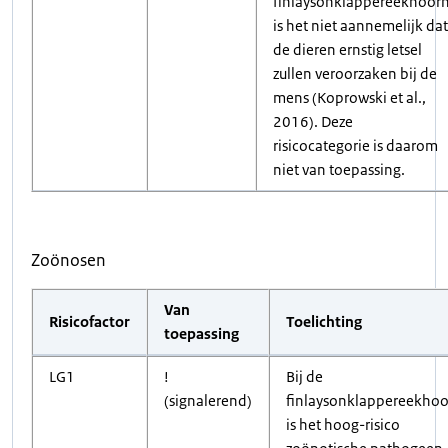
finlaysonklappereekhoor
is het niet aannemelijk dat
de dieren ernstig letsel
zullen veroorzaken bij de
mens (Koprowski et al.,
2016). Deze
risicocategorie is daarom
niet van toepassing.
Zoönosen
Van
Risicofactor
Toelichting
toepassing
LG1
!
Bij de
(signalerend)
finlaysonklappereekho
is het hoog-risico