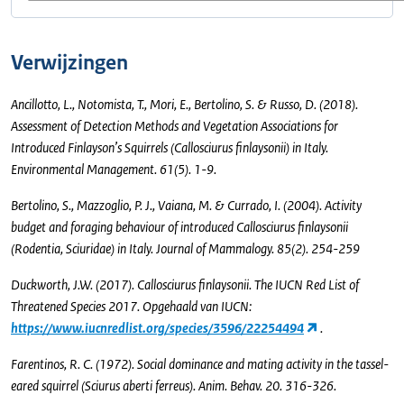
Verwijzingen
Ancillotto, L., Notomista, T., Mori, E., Bertolino, S. & Russo, D. (2018).
Assessment of Detection Methods and Vegetation Associations for
Introduced Finlayson’s Squirrels (Callosciurus finlaysonii) in Italy.
Environmental Management. 61(5). 1-9.
Bertolino, S., Mazzoglio, P. J., Vaiana, M. & Currado, I. (2004). Activity
budget and foraging behaviour of introduced Callosciurus finlaysonii
(Rodentia, Sciuridae) in Italy. Journal of Mammalogy. 85(2). 254-259
Duckworth, J.W. (2017). Callosciurus finlaysonii. The IUCN Red List of
Threatened Species 2017. Opgehaald van IUCN:
https://www.iucnredlist.org/species/3596/22254494
.
Farentinos, R. C. (1972). Social dominance and mating activity in the tassel-
eared squirrel (Sciurus aberti ferreus). Anim. Behav. 20. 316-326.