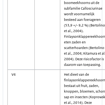
boomeekhoorns uit de
subfamilie Callosciurinae
wordt voornamelijk
besteed aan foerageren
(53,9 +/- 9,2 %) (Bertolino
et al., 2004).
Finlaysonklappereekhoor
eten zaden en
scatterhoarden (Bertolino
et al., 2004; Kitamura et al.
2004). Deze risicofactor is
daarom van toepassing.
V4
Het dieet van de
finlaysonklappereekhoor
bestaat uit fruit, zaden,
knoppen, bloemen, schors
sap en insecten (Koprowsk
et al., 2016). Deze