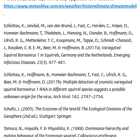
https://www.meteoblue.com/en/weather/historyclimate/climatemodel
.
Schlottau, K., Jenckel, M., van den Brand, J., Fast, C., Herden, C., Höper, D.,
Homeier-Bachmann, T., Thielebein, J., Mensing, N., Diender, B., Hoffmann, D.,
Ulrich, R. G., Mettenleiter, T. C., Koopmans, M., Tappe, D., Schmidt-Chanasit,
J., Reusken, C. B. E. M., Beer, M. & Hoffmann, B. (2017a). Variegated
Squirrel Bornavirus 1 in Squirrels, Germany and the Netherlands. Emerging
Infectious Diseases. 23(3). 477-481.
Schlottau, K., Hoffmann, B., Homeier-Bachmann, T., Fast, C., Ulrich, R. G.,
Beer, M. & Hoffmann, D. (2017b). Multiple detection of zoonotic variegated
squirrel bornavirus 1 RNA in different squirrel species suggests a possible
unknown origin for the virus. Arch Virol. 162. 2747–2754.
Schultz, J. (2005). The Ecozones of the World: The Ecological Divisions of the
Geosphere (2nd ed.). Stuttgart: Springer.
Tamura, N., Hayashi, F. & Miyashita, K. (1988). Dominance hierarchy and
mating behaviour of the Formosan squirrel, Callosciurus erythraeus