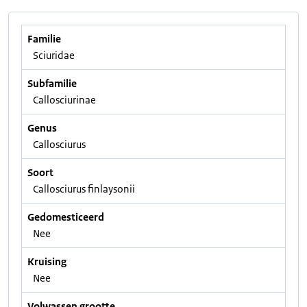
Familie
Sciuridae
Subfamilie
Callosciurinae
Genus
Callosciurus
Soort
Callosciurus finlaysonii
Gedomesticeerd
Nee
Kruising
Nee
Volwassen grootte