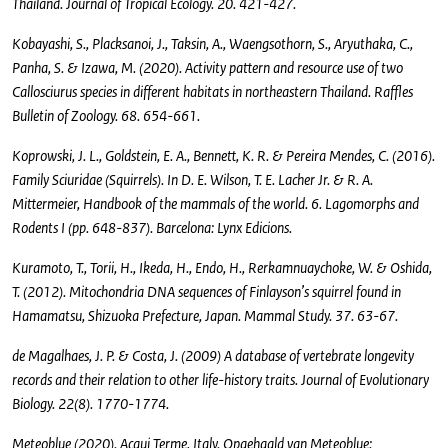
Thailand. Journal of Tropical Ecology. 20. 421-427.
Kobayashi, S., Placksanoi, J., Taksin, A., Waengsothorn, S., Aryuthaka, C.,
Panha, S. & Izawa, M. (2020). Activity pattern and resource use of two
Callosciurus species in different habitats in northeastern Thailand. Raffles
Bulletin of Zoology. 68. 654-661.
Koprowski, J. L., Goldstein, E. A., Bennett, K. R. & Pereira Mendes, C. (2016).
Family Sciuridae (Squirrels). In D. E. Wilson, T. E. Lacher Jr. & R. A.
Mittermeier, Handbook of the mammals of the world. 6. Lagomorphs and
Rodents I (pp. 648-837). Barcelona: Lynx Edicions.
Kuramoto, T., Torii, H., Ikeda, H., Endo, H., Rerkamnuaychoke, W. & Oshida,
T. (2012). Mitochondria DNA sequences of Finlayson’s squirrel found in
Hamamatsu, Shizuoka Prefecture, Japan. Mammal Study. 37. 63-67.
de Magalhaes, J. P. & Costa, J. (2009) A database of vertebrate longevity
records and their relation to other life-history traits. Journal of Evolutionary
Biology. 22(8). 1770-1774.
Meteoblue (2020). Acqui Terme, Italy. Opgehaald van Meteoblue: