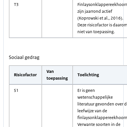
T3
Finlaysonklappereekhoor
zijn jaarrond actief
(Koprowski et al., 2016).
Deze risicofactor is daaro
niet van toepassing.
Sociaal gedrag
Van
Risicofactor
Toelichting
toepassing
S1
Er is geen
wetenschappelijke
literatuur gevonden over 
leefwijze van de
finlaysonklappereekhoorn
Verwante soorten in de