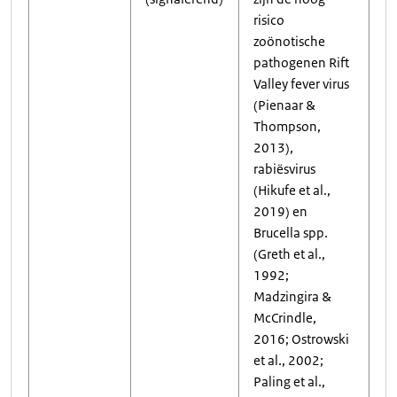
risico
zoönotische
pathogenen Rift
Valley fever virus
(Pienaar &
Thompson,
2013),
rabiësvirus
(Hikufe et al.,
2019) en
Brucella spp.
(Greth et al.,
1992;
Madzingira &
McCrindle,
2016; Ostrowski
et al., 2002;
Paling et al.,