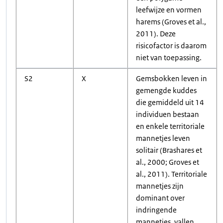
leefwijze en vormen
harems (Groves et al.,
2011). Deze
risicofactor is daarom
niet van toepassing.
S2
X
Gemsbokken leven in
gemengde kuddes
die gemiddeld uit 14
individuen bestaan
en enkele territoriale
mannetjes leven
solitair (Brashares et
al., 2000; Groves et
al., 2011). Territoriale
mannetjes zijn
dominant over
indringende
mannetjes, vallen