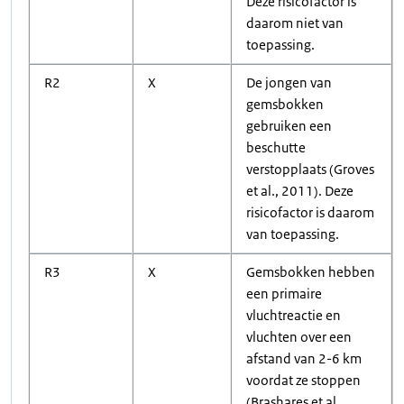
Deze risicofactor is
daarom niet van
toepassing.
R2
X
De jongen van
gemsbokken
gebruiken een
beschutte
verstopplaats (Groves
et al., 2011). Deze
risicofactor is daarom
van toepassing.
R3
X
Gemsbokken hebben
een primaire
vluchtreactie en
vluchten over een
afstand van 2-6 km
voordat ze stoppen
(Brashares et al.,