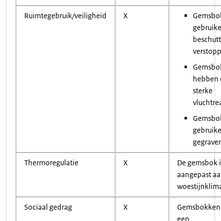
Ruimtegebruik/veiligheid
X
Gemsbo
gebruik
beschut
verstopp
Gemsbo
hebben 
sterke
vluchtre
Gemsbo
gebruike
gegraven
Thermoregulatie
X
De gemsbok i
aangepast aa
woestijnklim
Sociaal gedrag
X
Gemsbokken
een