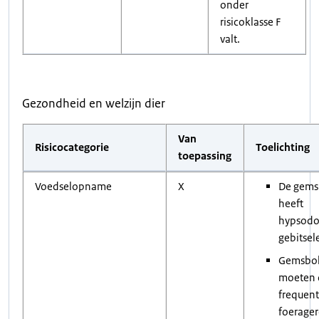
onder
risicoklasse F
valt.
Gezondheid en welzijn dier
Van
Risicocategorie
Toelichting
toepassing
Voedselopname
X
De gem
heeft
hypsodo
gebitse
Gemsbo
moeten d
frequent
foerager