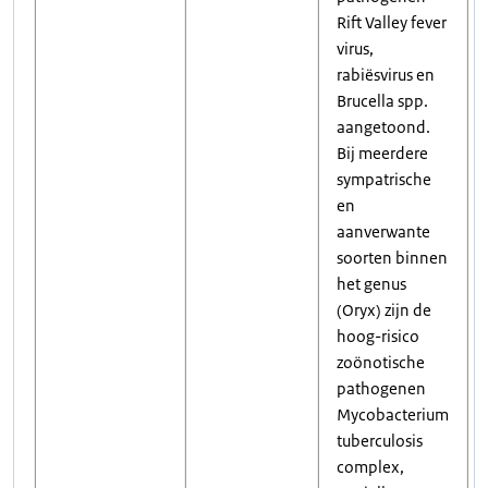
Rift Valley fever
virus,
rabiësvirus en
Brucella spp.
aangetoond.
Bij meerdere
sympatrische
en
aanverwante
soorten binnen
het genus
(Oryx) zijn de
hoog-risico
zoönotische
pathogenen
Mycobacterium
tuberculosis
complex,