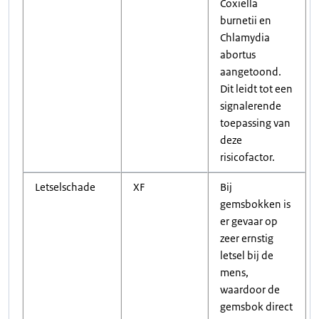
Coxiella
burnetii en
Chlamydia
abortus
aangetoond.
Dit leidt tot een
signalerende
toepassing van
deze
risicofactor.
Letselschade
XF
Bij
gemsbokken is
er gevaar op
zeer ernstig
letsel bij de
mens,
waardoor de
gemsbok direct