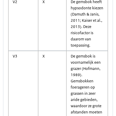
V2
X
De gemsbok heeft
hypsodonte kiezen
(Damuth & Janis,
2011; Kaiser et al.,
2013). Deze
risicofactor is
daarom van
toepassing.
V3
X
De gemsbok is
voornamelijk een
grazer (Hofmann,
1989).
Gemsbokken
foerageren op
grassen in zeer
aride gebieden,
waardoor ze grote
afstanden moeten