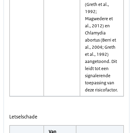
(Greth et al.,
1992;
Magwedere et
al., 2012) en
Chlamydia
abortus (Berri et
al., 2004; Greth
et al., 1992)
aangetoond. Dit
leidt tot een
signalerende
toepassing van
deze risicofactor.
Letselschade
Van