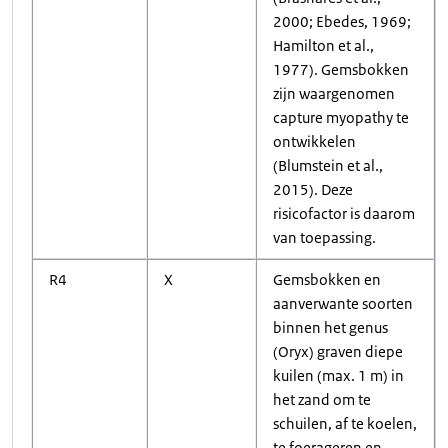
2000; Ebedes, 1969;
Hamilton et al.,
1977). Gemsbokken
zijn waargenomen
capture myopathy te
ontwikkelen
(Blumstein et al.,
2015). Deze
risicofactor is daarom
van toepassing.
R4
X
Gemsbokken en
aanverwante soorten
binnen het genus
(Oryx) graven diepe
kuilen (max. 1 m) in
het zand om te
schuilen, af te koelen,
te foerageren en