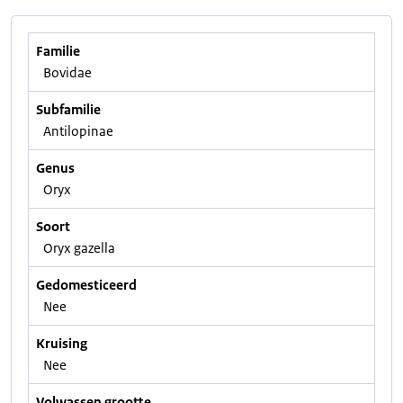
Familie
Bovidae
Subfamilie
Antilopinae
Genus
Oryx
Soort
Oryx gazella
Gedomesticeerd
Nee
Kruising
Nee
Volwassen grootte