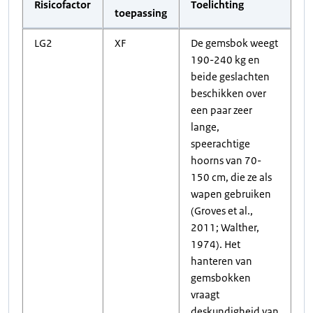
Risicofactor
Toelichting
toepassing
LG2
XF
De gemsbok weegt
190-240 kg en
beide geslachten
beschikken over
een paar zeer
lange,
speerachtige
hoorns van 70-
150 cm, die ze als
wapen gebruiken
(Groves et al.,
2011; Walther,
1974). Het
hanteren van
gemsbokken
vraagt
deskundigheid van