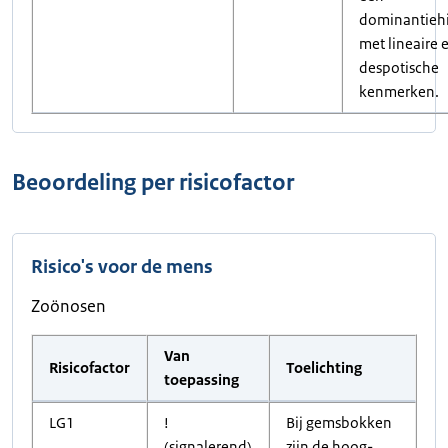
dominantiehi
met lineaire 
despotische
kenmerken.
Beoordeling per risicofactor
Risico's voor de mens
Zoönosen
Van
Risicofactor
Toelichting
toepassing
LG1
!
Bij gemsbokken
(signalerend)
zijn de hoog-