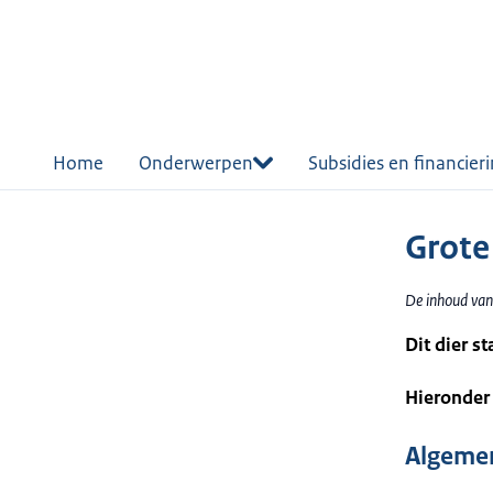
r de
tent
Home
Onderwerpen
Subsidies en financier
Grote
De inhoud van
Dit dier s
Hieronder 
Algemen