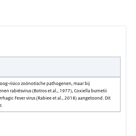
 hoog-risico zoönotische pathogenen, maar bij
n rabiësvirus (Botros et al., 1977), Coxiella burnetii
agic Fever virus (Rabiee et al., 2018) aangetoond. Dit
r.