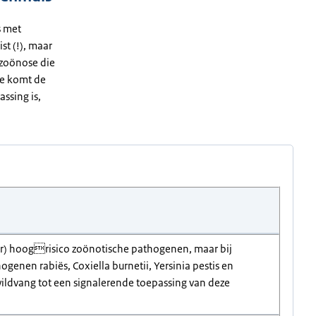
s met
st (!), maar
e zoönose die
ade komt de
assing is,
zeer) hoogrisico zoönotische pathogenen, maar bij
genen rabiës, Coxiella burnetii, Yersinia pestis en
wildvang tot een signalerende toepassing van deze