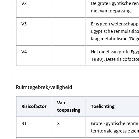
V2
De grote Egyptische re
niet van toepassing.
V3
Er is geen wetenschappe
Egyptische renmuis slaa
laag metabolisme (Degen
V4
Het dieet van grote Egy
1980). Deze risicofacto
Ruimtegebrek/veiligheid
Van
Risicofactor
Toelichting
toepassing
R1
X
Grote Egyptische renmu
territoriale agressie z