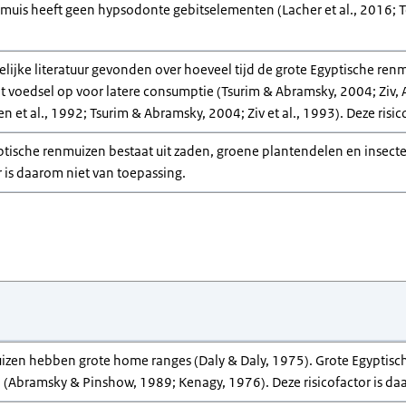
nmuis heeft geen hypsodonte gebitselementen (Lacher et al., 2016; 
lijke literatuur gevonden over hoeveel tijd de grote Egyptische renm
t voedsel op voor latere consumptie (Tsurim & Abramsky, 2004; Ziv,
 et al., 1992; Tsurim & Abramsky, 2004; Ziv et al., 1993). Deze risic
ptische renmuizen bestaat uit zaden, groene plantendelen en insecten
r is daarom niet van toepassing.
izen hebben grote home ranges (Daly & Daly, 1975). Grote Egyptisc
ien (Abramsky & Pinshow, 1989; Kenagy, 1976). Deze risicofactor is d