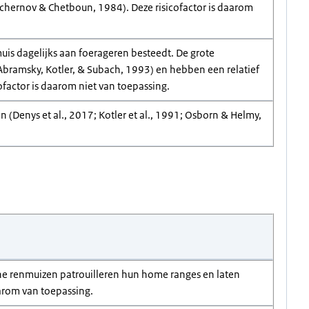
Tchernov & Chetboun, 1984). Deze risicofactor is daarom
uis dagelijks aan foerageren besteedt. De grote
 Abramsky, Kotler, & Subach, 1993) en hebben een relatief
ofactor is daarom niet van toepassing.
 (Denys et al., 2017; Kotler et al., 1991; Osborn & Helmy,
he renmuizen patrouilleren hun home ranges en laten
aarom van toepassing.