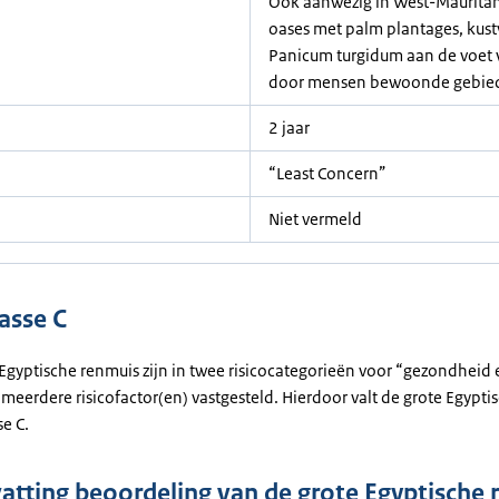
Ook aanwezig in West-Mauritani
oases met palm plantages, kust
Panicum turgidum aan de voet
door mensen bewoonde gebie
2 jaar
“Least Concern”
Niet vermeld
asse C
 Egyptische renmuis zijn in twee risicocategorieën voor “gezondheid 
 meerdere risicofactor(en) vastgesteld. Hierdoor valt de grote Egypt
se C.
tting beoordeling van de grote Egyptische 