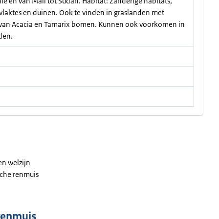
ë en van Mali tot Sudan. Habitat: Zanderige habitats,
vlaktes en duinen. Ook te vinden in graslanden met
 van Acacia en Tamarix bomen. Kunnen ook voorkomen in
den.
en welzijn
ische renmuis
renmuis