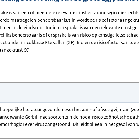
rake is van één of meerdere relevante ernstige zoönose(n) die slecht
erde maatregelen beheersbaar is/zijn wordt de risicofactor aangekrui
et mee in de eindscore. Indien er sprake is van een relevante ernstig
elijks beheersbaar is of er sprake is van risico op ernstige letselsch
rect onder risicoklasse F te vallen (XF). Indien de risicofactor van toep
angekruist (X).
chappelijke literatuur gevonden over het aan- of afwezig zijn van (
nverwante Gerbillinae soorten zijn de hoog-risico zoönotische patho
orrhagic Fever virus aangetoond. Dit leidt alleen in het geval van 