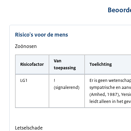
Beoorde
Risico's voor de mens
Zoönosen
Van
Risicofactor
Toelichting
toepassing
LG1
!
Er is geen wetenschap
(signalerend)
sympatrische en aanve
(Amhed, 1987), Yersi
leidt alleen in het ge
Letselschade