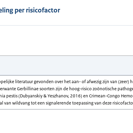
ling per risicofactor
pelijke literatuur gevonden over het aan- of afwezig zijn van (zeer)
rwante Gerbillinae soorten zijn de hoog-risico zoönotische pathogene
nia pestis (Dubyanskiy & Yeszhanov, 2016) en Crimean-Congo Hemorrh
val van wildvang tot een signalerende toepassing van deze risicofacto