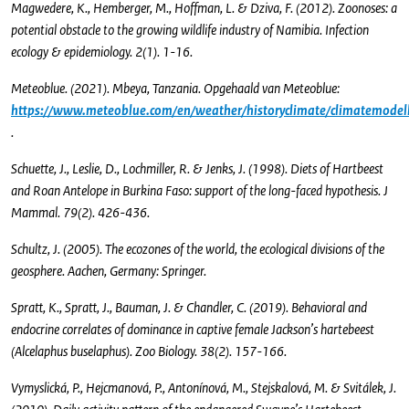
Magwedere, K., Hemberger, M., Hoffman, L. & Dziva, F. (2012). Zoonoses: a
potential obstacle to the growing wildlife industry of Namibia. Infection
ecology & epidemiology. 2(1). 1-16.
Meteoblue. (2021). Mbeya, Tanzania. Opgehaald van Meteoblue:
https://www.meteoblue.com/en/weather/historyclimate/climatemode
.
Schuette, J., Leslie, D., Lochmiller, R. & Jenks, J. (1998). Diets of Hartbeest
and Roan Antelope in Burkina Faso: support of the long-faced hypothesis. J
Mammal. 79(2). 426-436.
Schultz, J. (2005). The ecozones of the world, the ecological divisions of the
geosphere. Aachen, Germany: Springer.
Spratt, K., Spratt, J., Bauman, J. & Chandler, C. (2019). Behavioral and
endocrine correlates of dominance in captive female Jackson’s hartebeest
(Alcelaphus buselaphus). Zoo Biology. 38(2). 157-166.
Vymyslická, P., Hejcmanová, P., Antonínová, M., Stejskalová, M. & Svitálek, J.