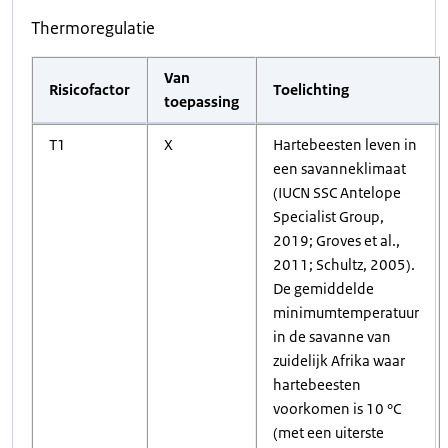
Thermoregulatie
Van
Risicofactor
Toelichting
toepassing
T1
X
Hartebeesten leven in
een savanneklimaat
(IUCN SSC Antelope
Specialist Group,
2019; Groves et al.,
2011; Schultz, 2005).
De gemiddelde
minimumtemperatuur
in de savanne van
zuidelijk Afrika waar
hartebeesten
voorkomen is 10 °C
(met een uiterste