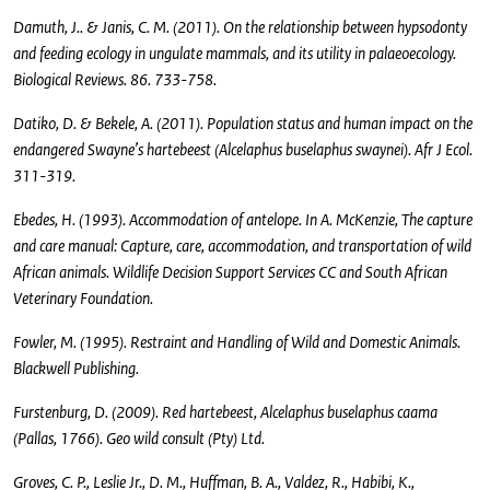
Damuth, J.. & Janis, C. M. (2011). On the relationship between hypsodonty
and feeding ecology in ungulate mammals, and its utility in palaeoecology.
Biological Reviews. 86. 733-758.
Datiko, D. & Bekele, A. (2011). Population status and human impact on the
endangered Swayne’s hartebeest (Alcelaphus buselaphus swaynei). Afr J Ecol.
311-319.
Ebedes, H. (1993). Accommodation of antelope. In A. McKenzie, The capture
and care manual: Capture, care, accommodation, and transportation of wild
African animals. Wildlife Decision Support Services CC and South African
Veterinary Foundation.
Fowler, M. (1995). Restraint and Handling of Wild and Domestic Animals.
Blackwell Publishing.
Furstenburg, D. (2009). Red hartebeest, Alcelaphus buselaphus caama
(Pallas, 1766). Geo wild consult (Pty) Ltd.
Groves, C. P., Leslie Jr., D. M., Huffman, B. A., Valdez, R., Habibi, K.,