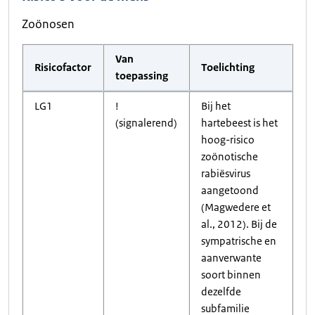
Zoönosen
Van
Risicofactor
Toelichting
toepassing
LG1
!
Bij het
(signalerend)
hartebeest is het
hoog-risico
zoönotische
rabiësvirus
aangetoond
(Magwedere et
al., 2012). Bij de
sympatrische en
aanverwante
soort binnen
dezelfde
subfamilie