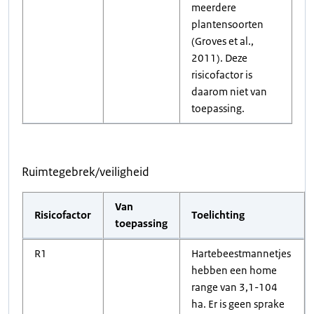
meerdere
plantensoorten
(Groves et al.,
2011). Deze
risicofactor is
daarom niet van
toepassing.
Ruimtegebrek/veiligheid
Van
Risicofactor
Toelichting
toepassing
R1
Hartebeestmannetjes
hebben een home
range van 3,1-104
ha. Er is geen sprake