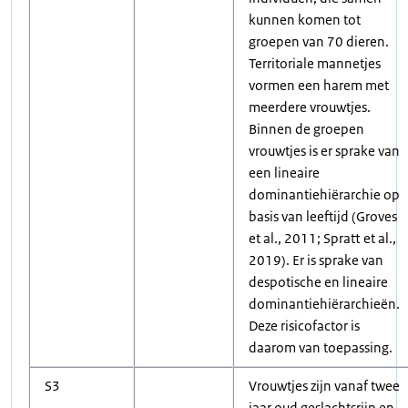
kunnen komen tot
groepen van 70 dieren.
Territoriale mannetjes
vormen een harem met
meerdere vrouwtjes.
Binnen de groepen
vrouwtjes is er sprake van
een lineaire
dominantiehiërarchie op
basis van leeftijd (Groves
et al., 2011; Spratt et al.,
2019). Er is sprake van
despotische en lineaire
dominantiehiërarchieën.
Deze risicofactor is
daarom van toepassing.
S3
Vrouwtjes zijn vanaf twee
jaar oud geslachtsrijp en