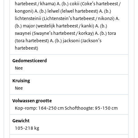
hartebeest / khama) A. (b.) cokii (Coke’s hartebeest /
kongoni) A. (b.) lelwel (lelwel hartebeest) A. (b.)
lichtensteinii (Lichtenstein’s hartebeest / nikonzi) A.
(b.) major (westelijk hartebeest / kanki) A. (b.)
swaynei (Swayne’s hartebeest / korkay) A. (b.) tora
(tora hartebeest) A. (b.) jacksoni (Jackson’s
hartebeest)
Gedomesticeerd
Nee
Kruising
Nee
Volwassen grootte
Kop-romp: 164-250 cm Schofthoogte: 95-150 cm
Gewicht
105-218 kg