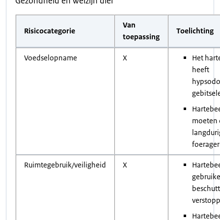
Gezondheid en welzijn dier
Van
Risicocategorie
Toelichting
toepassing
Voedselopname
X
Het hart
heeft
hypsodo
gebitse
Hartebe
moeten d
langduri
foerager
Ruimtegebruik/veiligheid
X
Hartebe
gebruik
beschut
verstopp
Hartebe