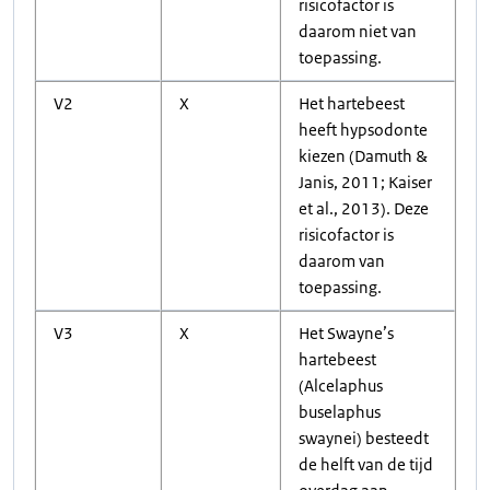
risicofactor is
daarom niet van
toepassing.
V2
X
Het hartebeest
heeft hypsodonte
kiezen (Damuth &
Janis, 2011; Kaiser
et al., 2013). Deze
risicofactor is
daarom van
toepassing.
V3
X
Het Swayne’s
hartebeest
(Alcelaphus
buselaphus
swaynei) besteedt
de helft van de tijd