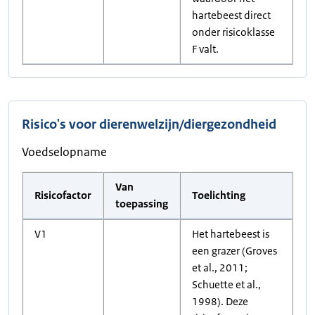
hartebeest direct
onder risicoklasse
F valt.
Risico's voor dierenwelzijn/diergezondheid
Voedselopname
Van
Risicofactor
Toelichting
toepassing
V1
Het hartebeest is
een grazer (Groves
et al., 2011;
Schuette et al.,
1998). Deze