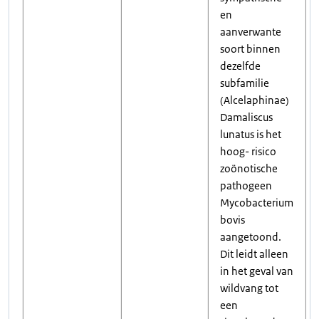
en
aanverwante
soort binnen
dezelfde
subfamilie
(Alcelaphinae)
Damaliscus
lunatus is het
hoog- risico
zoönotische
pathogeen
Mycobacterium
bovis
aangetoond.
Dit leidt alleen
in het geval van
wildvang tot
een