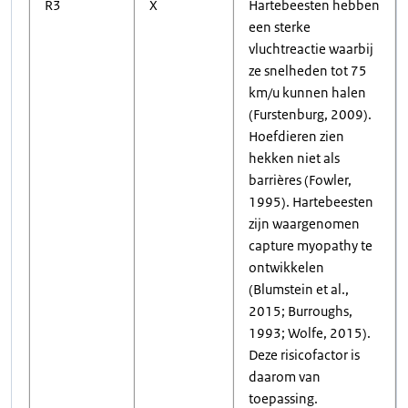
R3
X
Hartebeesten hebben
een sterke
vluchtreactie waarbij
ze snelheden tot 75
km/u kunnen halen
(Furstenburg, 2009).
Hoefdieren zien
hekken niet als
barrières (Fowler,
1995). Hartebeesten
zijn waargenomen
capture myopathy te
ontwikkelen
(Blumstein et al.,
2015; Burroughs,
1993; Wolfe, 2015).
Deze risicofactor is
daarom van
toepassing.