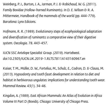
Weinberg, P. J., Burton, J. A., Jarman, P. J. & Robichaud, W. G. (2011).
Family Bovidae (Hollow-horned Ruminants). In D. E. Wilson & R. A.
Mittermeier, Handbook of the mammals of the world (pp. 444-779).
Barcelona: Lynx Edicions.
Hofmann, R. R. (1989). Evolutionary steps of ecophysiological adaptation
and diversification of ruminants: a comparative view of their digestive
system. Oecologia. 78. 443-457.
IUCN SSC Antelope Specialist Group. (2019). Hartebeest.
doi:10.2305/IUCN.UK.2019-1.RLTS.T811A143160967.en
Kaiser, T. M., Müller, D. W., Fortelius, M., Schulz, E., Codron, D. & Clauss, M.
(2013). Hypsodonty and tooth facet development in relation to diet and
habitat in herbivorous ungulates: implications for understanding tooth wear.
Mammal Review. 43(1). 34-46.
Kingdon, A. (1989). East African Mammals: An Atlas of Evolution in Africa
Volume III Part D (Bovids). Chicago: University of Chicago Press.