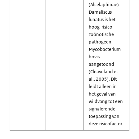
(Alcelaphinae)
Damaliscus
lunatus is het
hoog-risico
zoönotische
pathogeen
Mycobacterium
bovis
aangetoond
(Cleaveland et
al., 2005). Dit
leidt alleen in
het geval van
wildvang tot een
signalerende
toepassing van
deze risicofactor.