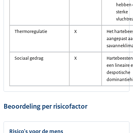
hebben 
sterke
vluchtre
Thermoregulatie
X
Het hartebees
aangepast aa
savanneklima
Sociaal gedrag
X
Hartebeeste
een lineaire 
despotische
dominantiehi
Beoordeling per risicofactor
Risico's voor de mens