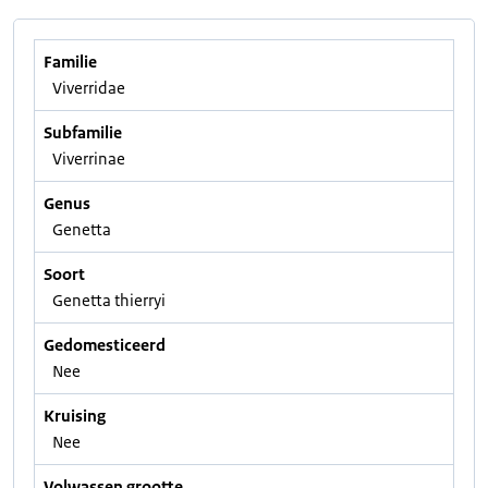
Familie
Viverridae
Subfamilie
Viverrinae
Genus
Genetta
Soort
Genetta thierryi
Gedomesticeerd
Nee
Kruising
Nee
Volwassen grootte