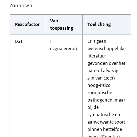
Zoönosen
Van
Risicofactor
Toelichting
toepassing
LG1
!
Er is geen
(signalerend)
wetenschappelijke
literatuur
gevonden over het
aan- of afwezig
zijn van (zeer)
hoog-risico
zoönotische
pathogenen, maar
bij de
sympatrische en
aanverwante soort
binnen hetzelfde
genus (Genetta)