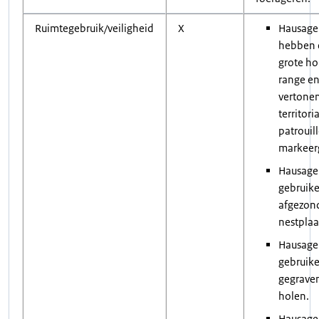
Ruimtegebruik/veiligheid
X
Hausage
hebben 
grote h
range e
vertone
territori
patrouil
markeer
Hausage
gebruik
afgezon
nestplaa
Hausage
gebruike
gegrave
holen.
Hausage