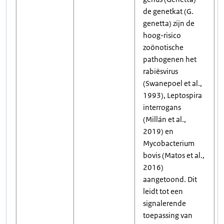
de genetkat (G.
genetta) zijn de
hoog-risico
zoönotische
pathogenen het
rabiësvirus
(Swanepoel et al.,
1993), Leptospira
interrogans
(Millán et al.,
2019) en
Mycobacterium
bovis (Matos et al.,
2016)
aangetoond. Dit
leidt tot een
signalerende
toepassing van