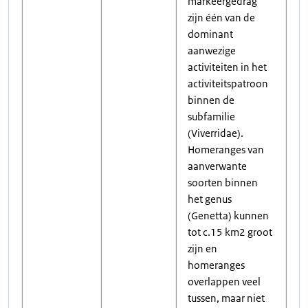
markeergedrag
zijn één van de
dominant
aanwezige
activiteiten in het
activiteitspatroon
binnen de
subfamilie
(Viverridae).
Homeranges van
aanverwante
soorten binnen
het genus
(Genetta) kunnen
tot c.15 km2 groot
zijn en
homeranges
overlappen veel
tussen, maar niet