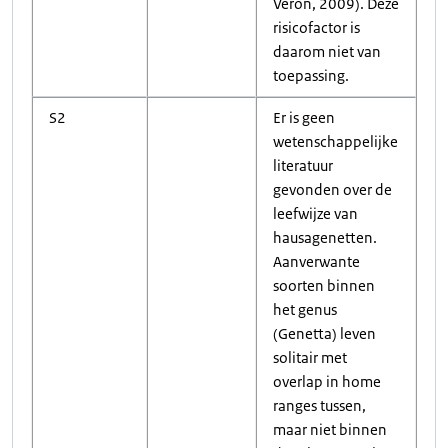
Veron, 2009). Deze
risicofactor is
daarom niet van
toepassing.
S2
Er is geen
wetenschappelijke
literatuur
gevonden over de
leefwijze van
hausagenetten.
Aanverwante
soorten binnen
het genus
(Genetta) leven
solitair met
overlap in home
ranges tussen,
maar niet binnen