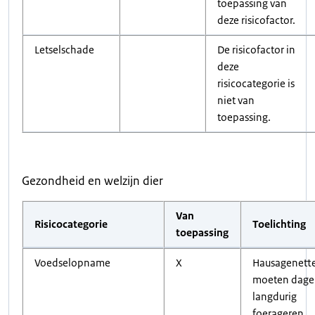
toepassing van
deze risicofactor.
Letselschade
De risicofactor in
deze
risicocategorie is
niet van
toepassing.
Gezondheid en welzijn dier
Van
Risicocategorie
Toelichting
toepassing
Voedselopname
X
Hausagenett
moeten dagel
langdurig
foerageren.