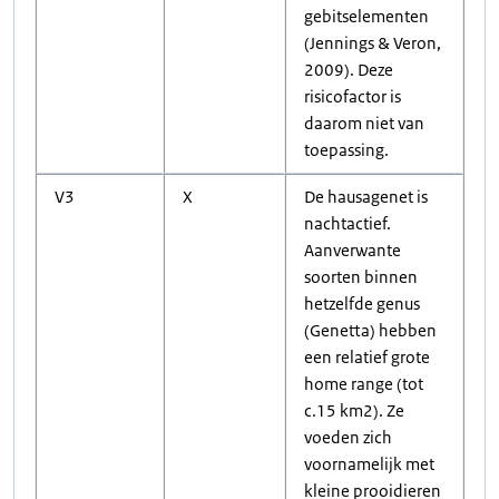
gebitselementen
(Jennings & Veron,
2009). Deze
risicofactor is
daarom niet van
toepassing.
V3
X
De hausagenet is
nachtactief.
Aanverwante
soorten binnen
hetzelfde genus
(Genetta) hebben
een relatief grote
home range (tot
c.15 km2). Ze
voeden zich
voornamelijk met
kleine prooidieren