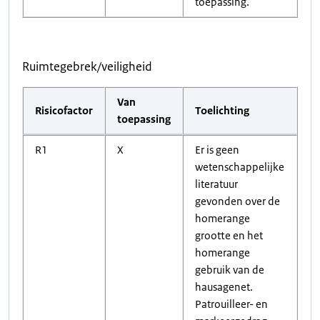
toepassing.
Ruimtegebrek/veiligheid
Van
Risicofactor
Toelichting
toepassing
R1
X
Er is geen
wetenschappelijke
literatuur
gevonden over de
homerange
grootte en het
homerange
gebruik van de
hausagenet.
Patrouilleer- en