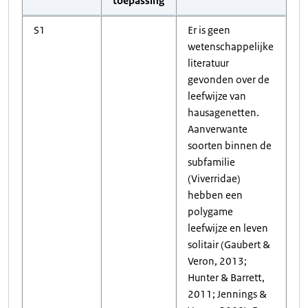
toepassing
S1
Er is geen
wetenschappelijke
literatuur
gevonden over de
leefwijze van
hausagenetten.
Aanverwante
soorten binnen de
subfamilie
(Viverridae)
hebben een
polygame
leefwijze en leven
solitair (Gaubert &
Veron, 2013;
Hunter & Barrett,
2011; Jennings &