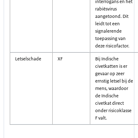
interrogans en het
rabiësvirus
aangetoond. Dit
leidt tot een
signalerende
toepassing van
deze risicofactor.
Letselschade
XF
Bij Indische
civetkatten is er
gevaar op zeer
ernstig letsel bij de
mens, waardoor
de Indische
civetkat direct
onder risicoklasse
F valt.