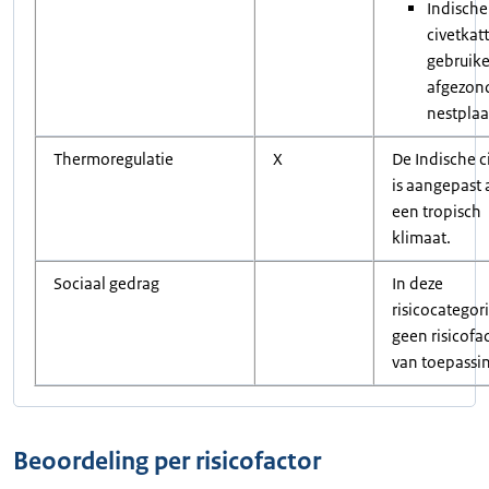
Indische
civetkat
gebruik
afgezon
nestplaa
Thermoregulatie
X
De Indische c
is aangepast
een tropisch
klimaat.
Sociaal gedrag
In deze
risicocategori
geen risicofa
van toepassi
Beoordeling per risicofactor