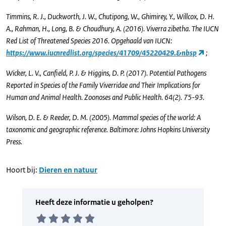
Timmins, R. J., Duckworth, J. W., Chutipong, W., Ghimirey, Y., Willcox, D. H.
A., Rahman, H., Long, B. & Choudhury, A. (2016). Viverra zibetha. The IUCN
Red List of Threatened Species 2016. Opgehaald van IUCN:
https://www.iucnredlist.org/species/41709/45220429.&nbsp
;
Wicker, L. V., Canfield, P. J. & Higgins, D. P. (2017). Potential Pathogens
Reported in Species of the Family Viverridae and Their Implications for
Human and Animal Health. Zoonoses and Public Health. 64(2). 75-93.
Wilson, D. E. & Reeder, D. M. (2005). Mammal species of the world: A
taxonomic and geographic reference. Baltimore: Johns Hopkins University
Press.
Hoort bij:
Dieren en natuur