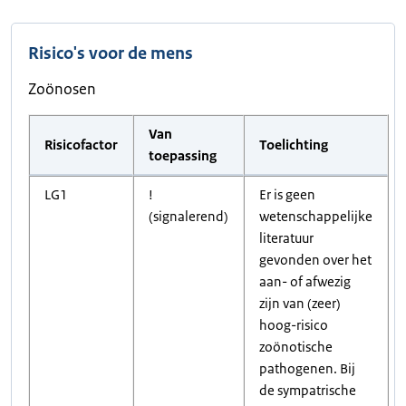
Risico's voor de mens
Zoönosen
Van
Risicofactor
Toelichting
toepassing
LG1
!
Er is geen
(signalerend)
wetenschappelijke
literatuur
gevonden over het
aan- of afwezig
zijn van (zeer)
hoog-risico
zoönotische
pathogenen. Bij
de sympatrische