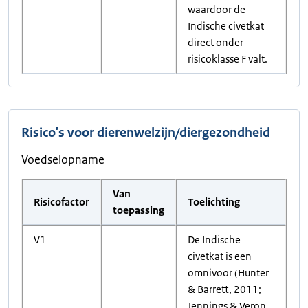
waardoor de
Indische civetkat
direct onder
risicoklasse F valt.
Risico's voor dierenwelzijn/diergezondheid
Voedselopname
Van
Risicofactor
Toelichting
toepassing
V1
De Indische
civetkat is een
omnivoor (Hunter
& Barrett, 2011;
Jennings & Veron,