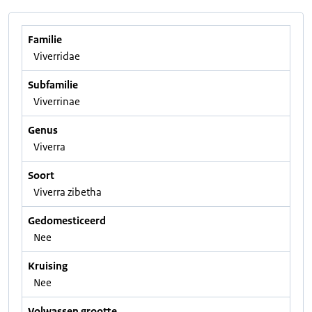
Familie
Viverridae
Subfamilie
Viverrinae
Genus
Viverra
Soort
Viverra zibetha
Gedomesticeerd
Nee
Kruising
Nee
Volwassen grootte