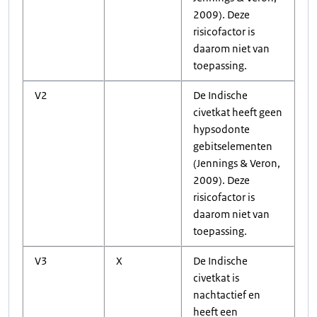
2009). Deze
risicofactor is
daarom niet van
toepassing.
V2
De Indische
civetkat heeft geen
hypsodonte
gebitselementen
(Jennings & Veron,
2009). Deze
risicofactor is
daarom niet van
toepassing.
V3
X
De Indische
civetkat is
nachtactief en
heeft een