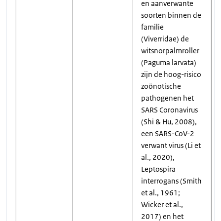
en aanverwante
soorten binnen de
familie
(Viverridae) de
witsnorpalmroller
(Paguma larvata)
zijn de hoog-risico
zoönotische
pathogenen het
SARS Coronavirus
(Shi & Hu, 2008),
een SARS-CoV-2
verwant virus (Li et
al., 2020),
Leptospira
interrogans (Smith
et al., 1961;
Wicker et al.,
2017) en het