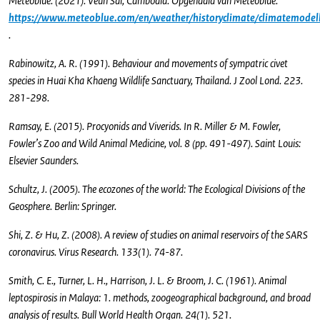
Meteoblue. (2021). Veun Sai, Cambodia. Opgehaald van Meteoblue:
https://www.meteoblue.com/en/weather/historyclimate/climatemodel
.
Rabinowitz, A. R. (1991). Behaviour and movements of sympatric civet
species in Huai Kha Khaeng Wildlife Sanctuary, Thailand. J Zool Lond. 223.
281-298.
Ramsay, E. (2015). Procyonids and Viverids. In R. Miller & M. Fowler,
Fowler’s Zoo and Wild Animal Medicine, vol. 8 (pp. 491-497). Saint Louis:
Elsevier Saunders.
Schultz, J. (2005). The ecozones of the world: The Ecological Divisions of the
Geosphere. Berlin: Springer.
Shi, Z. & Hu, Z. (2008). A review of studies on animal reservoirs of the SARS
coronavirus. Virus Research. 133(1). 74-87.
Smith, C. E., Turner, L. H., Harrison, J. L. & Broom, J. C. (1961). Animal
leptospirosis in Malaya: 1. methods, zoogeographical background, and broad
analysis of results. Bull World Health Organ. 24(1). 521.