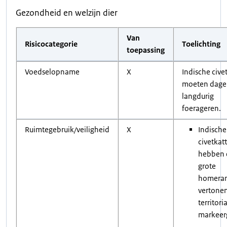
Gezondheid en welzijn dier
Van
Risicocategorie
Toelichting
toepassing
Voedselopname
X
Indische cive
moeten dagel
langdurig
foerageren.
Ruimtegebruik/veiligheid
X
Indische
civetkat
hebben 
grote
homeran
vertone
territori
markeer