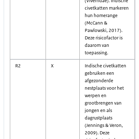
(Viverridae). Indische
civetkatten markeren
hun homerange
(McCann &
Pawlowski, 2017).
Deze risicofactor is
daarom van
toepassing.
R2
X
Indische civetkatten
gebruiken een
afgezonderde
nestplaats voor het
werpen en
grootbrengen van
jongen en als
dagrustplaats
(Jennings & Veron,
2009). Deze