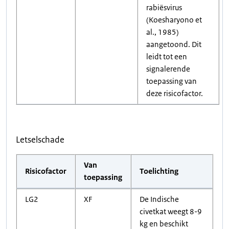
rabiësvirus
(Koesharyono et
al., 1985)
aangetoond. Dit
leidt tot een
signalerende
toepassing van
deze risicofactor.
Letselschade
Van
Risicofactor
Toelichting
toepassing
LG2
XF
De Indische
civetkat weegt 8-9
kg en beschikt