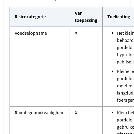
Van
Risicocategorie
Toelichting
toepassing
Voedselopname
X
Het klei
behaard
gordeldi
hypselo
gebitse
Kleine 
gordeld
moeten d
langduri
foerage
Ruimtegebruik/veiligheid
X
Klein b
gordeld
gebruik