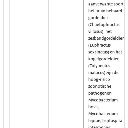
aanverwante soort
het bruin behaard
gordeldier
(Chaetophractus
villosus), het
zesbandgordeldier
(Euphractus
sexcinctus) en het
kogelgordeldier
(Tolypeutus
matacus) zijn de
hoog-risico
zoönotische
pathogenen
Mycobacterium
bovis,
Mycobacterium
leprae, Leptospira
interrogans,