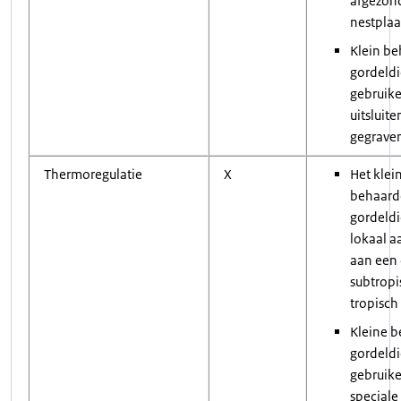
afgezon
nestplaa
Klein b
gordeld
gebruik
uitsluite
gegrave
Thermoregulatie
X
Het klei
behaard
gordeldie
lokaal a
aan een
subtropi
tropisch
Kleine 
gordeld
gebruik
speciale