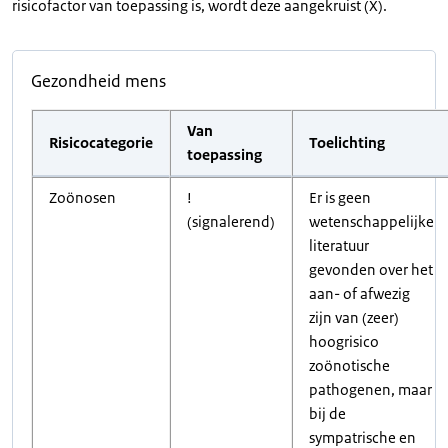
risicofactor van toepassing is, wordt deze aangekruist (X).
Gezondheid mens
Van
Risicocategorie
Toelichting
toepassing
Zoönosen
!
Er is geen
(signalerend)
wetenschappelijke
literatuur
gevonden over het
aan- of afwezig
zijn van (zeer)
hoogrisico
zoönotische
pathogenen, maar
bij de
sympatrische en