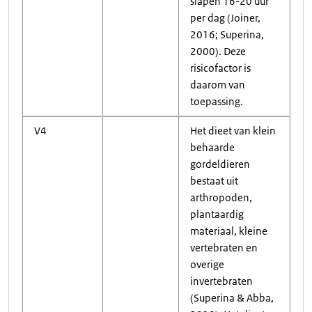
slapen 16-20 uur
per dag (Joiner,
2016; Superina,
2000). Deze
risicofactor is
daarom van
toepassing.
V4
Het dieet van klein
behaarde
gordeldieren
bestaat uit
arthropoden,
plantaardig
materiaal, kleine
vertebraten en
overige
invertebraten
(Superina & Abba,