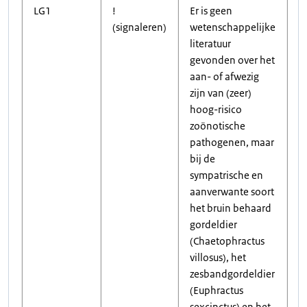
LG1
!
Er is geen
(signaleren)
wetenschappelijke
literatuur
gevonden over het
aan- of afwezig
zijn van (zeer)
hoog-risico
zoönotische
pathogenen, maar
bij de
sympatrische en
aanverwante soort
het bruin behaard
gordeldier
(Chaetophractus
villosus), het
zesbandgordeldier
(Euphractus
sexcinctus) en het