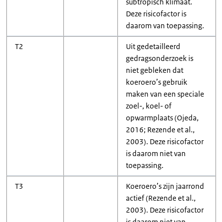
subtropisch klimaat.
Deze risicofactor is
daarom van toepassing.
T2
Uit gedetailleerd
gedragsonderzoek is
niet gebleken dat
koeroero’s gebruik
maken van een speciale
zoel-, koel- of
opwarmplaats (Ojeda,
2016; Rezende et al.,
2003). Deze risicofactor
is daarom niet van
toepassing.
T3
Koeroero’s zijn jaarrond
actief (Rezende et al.,
2003). Deze risicofactor
is daarom niet van