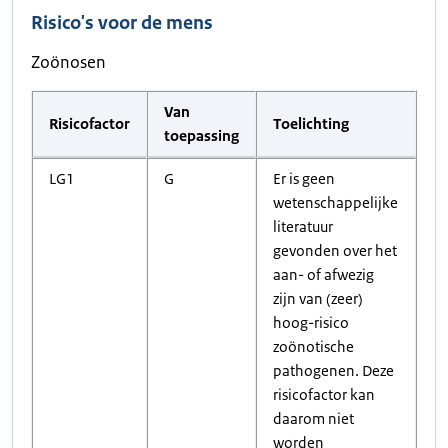
Risico's voor de mens
Zoönosen
Van
Risicofactor
Toelichting
toepassing
LG1
G
Er is geen
wetenschappelijke
literatuur
gevonden over het
aan- of afwezig
zijn van (zeer)
hoog-risico
zoönotische
pathogenen. Deze
risicofactor kan
daarom niet
worden