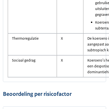
gebruik
uitsluite
gegrave
Koeroero
subterra
Thermoregulatie
X
De koeroero i
aangepast aa
subtropisch k
Sociaal gedrag
X
Koeroero’s 
een despotis
dominantiehi
Beoordeling per risicofactor