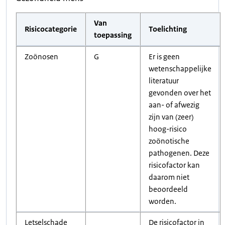
Van
Risicocategorie
Toelichting
toepassing
Zoönosen
G
Er is geen
wetenschappelijke
literatuur
gevonden over het
aan- of afwezig
zijn van (zeer)
hoog-risico
zoönotische
pathogenen. Deze
risicofactor kan
daarom niet
beoordeeld
worden.
Letselschade
De risicofactor in