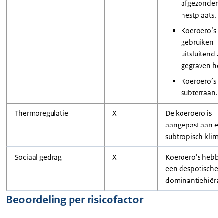
afgezonde
nestplaats.
Koeroero’s
gebruiken
uitsluitend 
gegraven h
Koeroero’s
subterraan.
Thermoregulatie
X
De koeroero is
aangepast aan 
subtropisch klim
Sociaal gedrag
X
Koeroero’s heb
een despotische
dominantiehiëra
Beoordeling per risicofactor