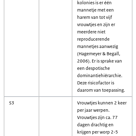
kolonies is er één
mannetje met een
harem van tot vijf
vrouwtjes en zijn er
meerdere niet
reproducerende
mannetjes aanwezig
(Hagemeyer & Begall,
2006). Er is sprake van
een despotische
dominantiehiërarchie.
Deze risicofactor is
daarom van toepassing.
S3
Vrouwtjes kunnen 2 keer
per jaar werpen.
Vrouwtjes zijn ca. 77
dagen drachtig en
krijgen per worp 2-5