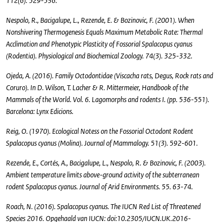
112(6). 529-536.
Nespolo, R., Bacigalupe, L., Rezende, E. & Bozinovic, F. (2001). When
Nonshivering Thermogenesis Equals Maximum Metabolic Rate: Thermal
Acclimation and Phenotypic Plasticity of Fossorial Spalacopus cyanus
(Rodentia). Physiological and Biochemical Zoology. 74(3). 325-332.
Ojeda, A. (2016). Family Octodontidae (Viscacha rats, Degus, Rock rats and
Coruro). In D. Wilson, T. Lacher & R. Mittermeier, Handbook of the
Mammals of the World. Vol. 6. Lagomorphs and rodents I. (pp. 536-551).
Barcelona: Lynx Edicions.
Reig, O. (1970). Ecological Notess on the Fossorial Octodont Rodent
Spalacopus cyanus (Molina). Journal of Mammalogy. 51(3). 592-601.
Rezende, E., Cortés, A., Bacigalupe, L., Nespolo, R. & Bozinovic, F. (2003).
Ambient temperature limits above-ground activity of the subterranean
rodent Spalacopus cyanus. Journal of Arid Environments. 55. 63-74.
Roach, N. (2016). Spalacopus cyanus. The IUCN Red List of Threatened
Species 2016. Opgehaald van IUCN: doi:10.2305/IUCN.UK.2016-