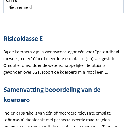
CITES
Niet vermeld
Risicoklasse E
Bij de koeroero zijn in vier risicocategorieën voor “gezondheid
en welzijn dier” één of meerdere risicofactor(en) vastgesteld.
Omdat er onvoldoende wetenschappelijke literatuur is
gevonden over LG1, scoort de koeroero minimaal een E.
Samenvatting beoordeling van de
koeroero
Indien er sprake is van één of meerdere relevante ernstige
zoönose(n) die slechts met gespecialiseerde maatregelen
beheersbaar is/zijn wordt de risicofactor aangekruist (!), maar