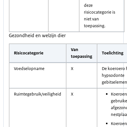
deze
risicocategorie is
niet van
toepassing.
Gezondheid en welzijn dier
Van
Risicocategorie
Toelichting
toepassing
Voedselopname
X
De koeroero 
hypsodonte
gebitselemen
Ruimtegebruik/veiligheid
X
Koeroer
gebruik
afgezon
nestplaa
Koeroer