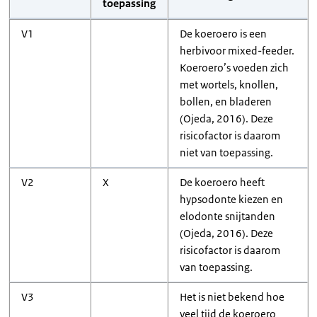
toepassing
V1
De koeroero is een
herbivoor mixed-feeder.
Koeroero’s voeden zich
met wortels, knollen,
bollen, en bladeren
(Ojeda, 2016). Deze
risicofactor is daarom
niet van toepassing.
V2
X
De koeroero heeft
hypsodonte kiezen en
elodonte snijtanden
(Ojeda, 2016). Deze
risicofactor is daarom
van toepassing.
V3
Het is niet bekend hoe
veel tijd de koeroero