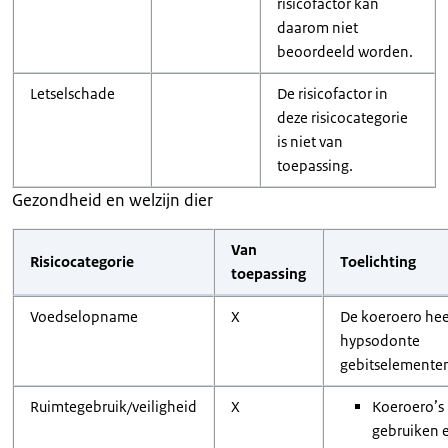
risicofactor kan
daarom niet
beoordeeld worden.
Letselschade
De risicofactor in
deze risicocategorie
is niet van
toepassing.
Gezondheid en welzijn dier
Van
Risicocategorie
Toelichting
toepassing
Voedselopname
X
De koeroero hee
hypsodonte
gebitselemente
Ruimtegebruik/veiligheid
X
Koeroero’s
gebruiken 