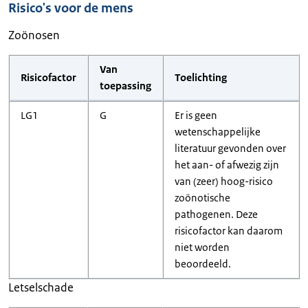
Risico's voor de mens
Zoönosen
Van
Risicofactor
Toelichting
toepassing
LG1
G
Er is geen
wetenschappelijke
literatuur gevonden over
het aan- of afwezig zijn
van (zeer) hoog-risico
zoönotische
pathogenen. Deze
risicofactor kan daarom
niet worden
beoordeeld.
Letselschade