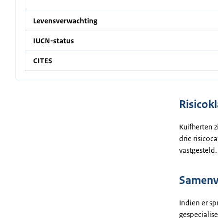
Levensverwachting
IUCN-status
CITES
Risicokl
Kuifherten z
drie risicoc
vastgesteld.
Samenva
Indien er sp
gespecialise