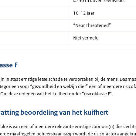
4750 m boven zeeniveau.
10-12 jaar
“Near Threatened”
Niet vermeld
asse F
ijn in staat ernstige letselschade te veroorzaken bij de mens. Daarnaas
ategorieën voor “gezondheid en welzijn dier” één of meerdere risicof
 Om deze redenen valt het kuifhert onder “risicoklasse F”.
tting beoordeling van het kuifhert
rake is van één of meerdere relevante ernstige zoönose(n) die slecht
erde maatregelen beheersbaar is/zijn wordt de risicofactor aangekrui