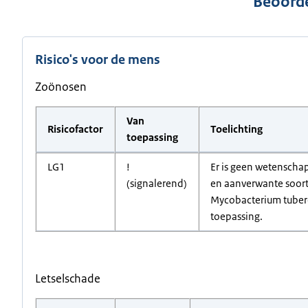
Beoorde
Risico's voor de mens
Zoönosen
Van
Risicofactor
Toelichting
toepassing
LG1
!
Er is geen wetenschap
(signalerend)
en aanverwante soort
Mycobacterium tuberc
toepassing.
Letselschade