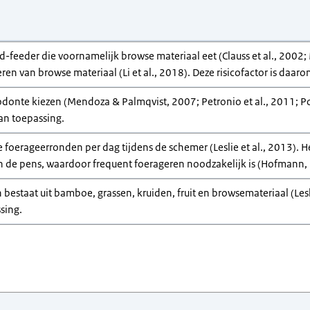
ed-feeder die voornamelijk browse materiaal eet (Clauss et al., 2002;
ren van browse materiaal (Li et al., 2018). Deze risicofactor is daar
sodonte kiezen (Mendoza & Palmqvist, 2007; Petronio et al., 2011; 
van toepassing.
 foerageerronden per dag tijdens de schemer (Leslie et al., 2013). 
n de pens, waardoor frequent foerageren noodzakelijk is (Hofmann, 1
 bestaat uit bamboe, grassen, kruiden, fruit en browsemateriaal (Leslie
sing.