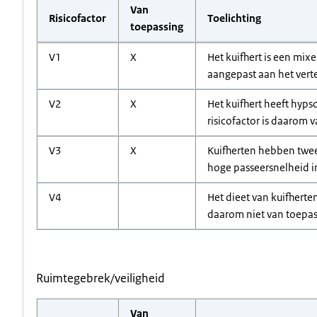
Van
Risicofactor
Toelichting
toepassing
V1
X
Het kuifhert is een mix
aangepast aan het verte
V2
X
Het kuifhert heeft hyp
risicofactor is daarom 
V3
X
Kuifherten hebben twee
hoge passeersnelheid i
V4
Het dieet van kuifherten
daarom niet van toepas
Ruimtegebrek/veiligheid
Van