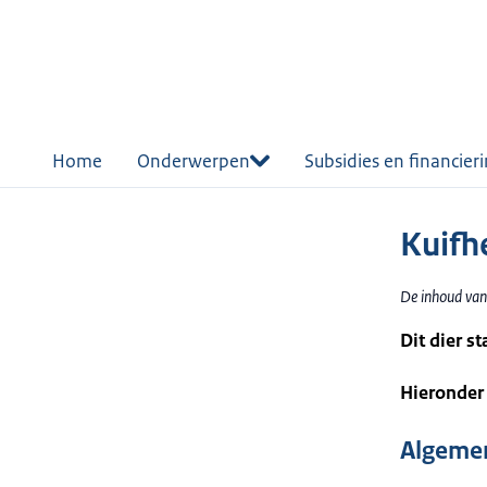
r de
tent
Home
Onderwerpen
Subsidies en financier
Kuifh
De inhoud van
Dit dier s
Hieronder 
Algemen