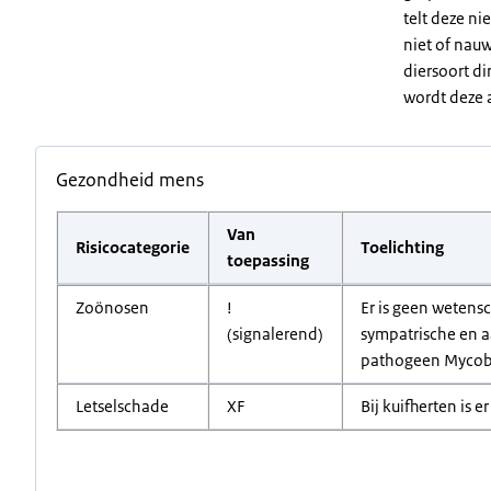
telt deze ni
niet of nauw
diersoort di
wordt deze a
Gezondheid mens
Van
Risicocategorie
Toelichting
toepassing
Zoönosen
!
Er is geen wetens
(signalerend)
sympatrische en a
pathogeen Mycobac
Letselschade
XF
Bij kuifherten is e