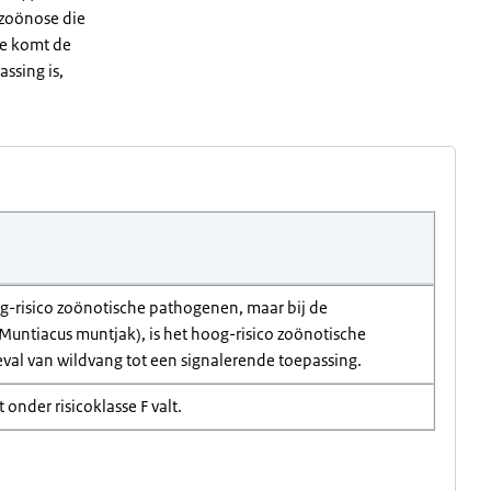
e zoönose die
ade komt de
assing is,
og-risico zoönotische pathogenen, maar bij de
Muntiacus muntjak), is het hoog-risico zoönotische
val van wildvang tot een signalerende toepassing.
 onder risicoklasse F valt.