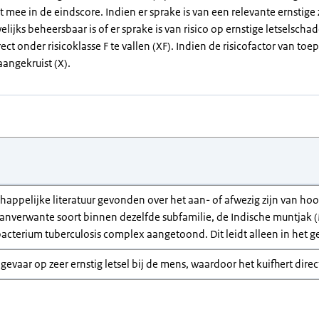
et mee in de eindscore. Indien er sprake is van een relevante ernstig
elijks beheersbaar is of er sprake is van risico op ernstige letselsch
rect onder risicoklasse F te vallen (XF). Indien de risicofactor van toep
angekruist (X).
chappelijke literatuur gevonden over het aan- of afwezig zijn van ho
anverwante soort binnen dezelfde subfamilie, de Indische muntjak (
terium tuberculosis complex aangetoond. Dit leidt alleen in het ge
r gevaar op zeer ernstig letsel bij de mens, waardoor het kuifhert direct