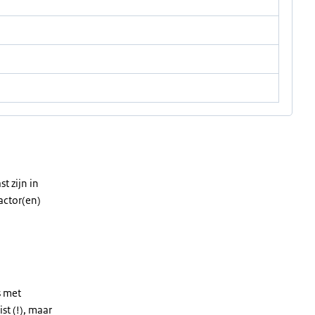
t zijn in
actor(en)
s met
st (!), maar