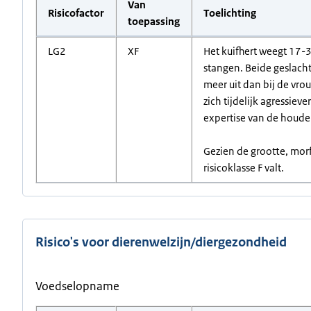
Van
Risicofactor
Toelichting
toepassing
LG2
XF
Het kuifhert weegt 17-3
stangen. Beide geslach
meer uit dan bij de vro
zich tijdelijk agressiev
expertise van de houder
Gezien de grootte, morf
risicoklasse F valt.
Risico's voor dierenwelzijn/diergezondheid
Voedselopname