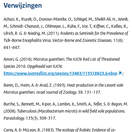
Verwijzingen
Achazi, K., Ruzek, D., Donoso-Mantke, O., Schlegel, M., Sheikh Ali, H., Wenk,
M., Schmidt-Chanasit, J., Ohlmeyer, L., Rühe, F., Vor, T., Kiffner, C., Kallies, R.,
Ulrich, R. G. & Niedrig, M. (2011). Rodents as Sentinels for the Prevalence of
Tick-Borne Encephalitis Virus. Vector-Borne and Zoonotic Diseases. 11(6).
641-647.
Amori, G. (2016). Microtus guentheri. The IUCN Red List of Threatened
Species 2016. Opgehaald van IUCN:
https://www.iucnredlist.org/species/13463/115518923.&nbsp
;
Banin, D., Haim, A. & Arad, Z. (1993). Heat production in the Levant vole
Microtus guentheri. Israel Journal of Zoology. 39. 131-137.
Burthe, S., Bennett, M., Kipar, A., Lambin, X., Smith, A., Telfer, S. & Begon, M.
(2008). Tuberculosis (Mycobacterium microti) in wild field vole populations.
Parasitology. 135(3). 309-317.
Carey, A. & McLean, R. (1983). The ecology of Rabiës: Evidence of co-