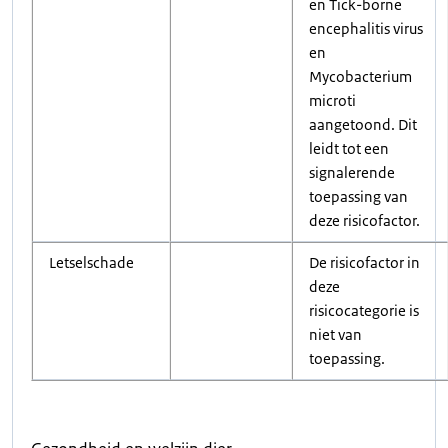
en Tick-borne
encephalitis virus
en
Mycobacterium
microti
aangetoond. Dit
leidt tot een
signalerende
toepassing van
deze risicofactor.
Letselschade
De risicofactor in
deze
risicocategorie is
niet van
toepassing.