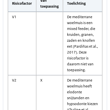
Van
Risicofactor
Toelichting
toepassing
V1
De mediterrane
woelmuis is een
mixed feeder, die
kruiden, granen,
zaden en knollen
eet (Pardiñas et al.,
2017). Deze
risicofactor is
daarom niet van
toepassing.
V2
X
De mediterrane
woelmuis heeft
elodonte
snijtanden en
hypsodonte kiezen
(Chaline et al.,