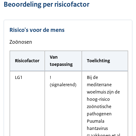
Beoordeling per risicofactor
Risico's voor de mens
Zoönosen
Van
Risicofactor
Toelichting
toepassing
LG1
!
Bij de
(signalerend)
mediterrane
woelmuis zijn de
hoog-risico
zoönotische
pathogenen
Puumala
hantavirus
(Laakkonen et al.,