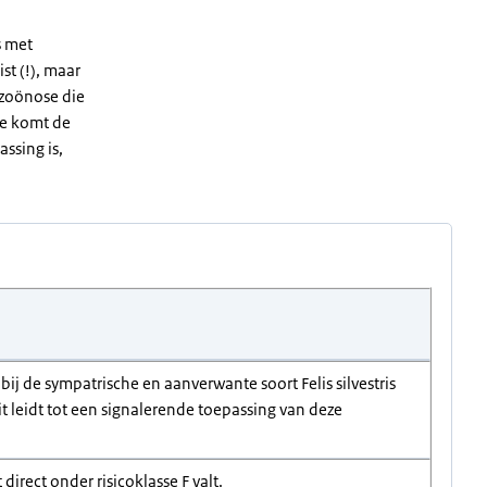
s met
st (!), maar
e zoönose die
ade komt de
assing is,
ij de sympatrische en aanverwante soort Felis silvestris
t leidt tot een signalerende toepassing van deze
direct onder risicoklasse F valt.