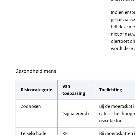
Indien er sp
gespecialise
telt deze ni
niet of nauw
diersoort di
wordt deze a
Gezondheid mens
Van
Risicocategorie
Toelichting
toepassing
Zoönosen
!
Bij de moeraskat i
(signalerend)
catus is het hoog
risicofactor.
Letselschade
XF
Bij moeraskatten i