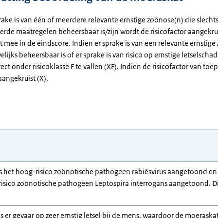
rake is van één of meerdere relevante ernstige zoönose(n) die slecht
erde maatregelen beheersbaar is/zijn wordt de risicofactor aangekrui
et mee in de eindscore. Indien er sprake is van een relevante ernstig
elijks beheersbaar is of er sprake is van risico op ernstige letselsch
rect onder risicoklasse F te vallen (XF). Indien de risicofactor van toep
angekruist (X).
s het hoog-risico zoönotische pathogeen rabiësvirus aangetoond en b
-risico zoönotische pathogeen Leptospira interrogans aangetoond. Di
s er gevaar op zeer ernstig letsel bij de mens, waardoor de moeraskat 