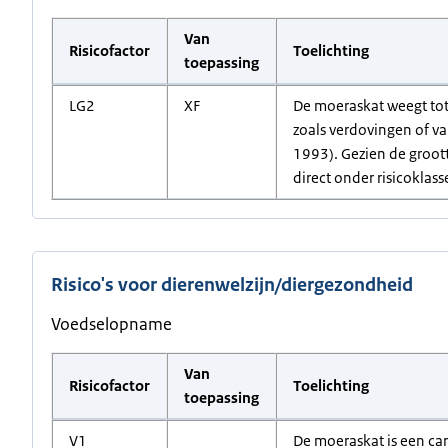
Van
Risicofactor
Toelichting
toepassing
LG2
XF
De moeraskat weegt tot
zoals verdovingen of v
1993). Gezien de groot
direct onder risicoklasse
Risico's voor dierenwelzijn/diergezondheid
Voedselopname
Van
Risicofactor
Toelichting
toepassing
V1
De moeraskat is een car