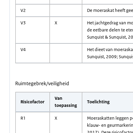
V2
De moeraskat heeft gee
V3
X
Het jachtgedrag van mo
de eetbare delen te ete
Sunquist & Sunquist, 20
V4
Het dieet van moeraskat
Sunquist, 2009; Sunquis
Ruimtegebrek/veiligheid
Van
Risicofactor
Toelichting
toepassing
R1
X
Moeraskatten leggen pe
klauw- en geurmarkering
2017). Deze risicofacto