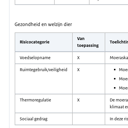
Gezondheid en welzijn dier
Van
Risicocategorie
Toelichti
toepassing
Voedselopname
X
Moeraskat
Ruimtegebruik/veiligheid
X
Moer
Moer
Moer
Thermoregulatie
X
De moeras
klimaat e
Sociaal gedrag
In deze ri