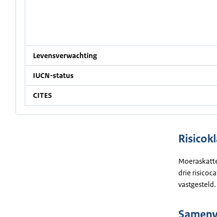
Levensverwachting
IUCN-status
CITES
Risicokl
Moeraskatten
drie risicoc
vastgesteld
Samenva