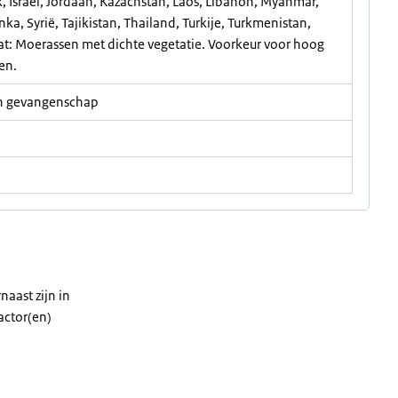
ak, Israël, Jordaan, Kazachstan, Laos, Libanon, Myanmar,
nka, Syrië, Tajikistan, Thailand, Turkije, Turkmenistan,
t: Moerassen met dichte vegetatie. Voorkeur voor hoog
den.
 in gevangenschap
naast zijn in
actor(en)