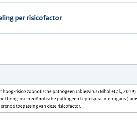
ling per risicofactor
et hoog-risico zoönotische pathogeen rabiësvirus (Nihal et al., 201
s is het hoog-risico zoönotische pathogeen Leptospira interrogans (Jam
alerende toepassing van deze risicofactor.