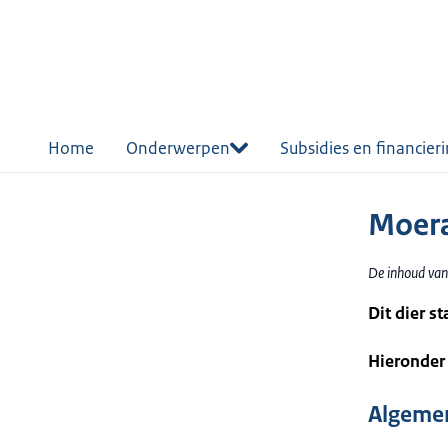
r de
tent
Home
Onderwerpen
Subsidies en financier
Moer
De inhoud van
Dit dier s
Hieronder 
Algemen