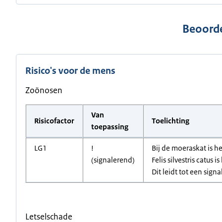
Beoorde
Risico's voor de mens
Zoönosen
Van
Risicofactor
Toelichting
toepassing
LG1
!
Bij de moeraskat is h
(signalerend)
Felis silvestris catu
Dit leidt tot een sign
Letselschade