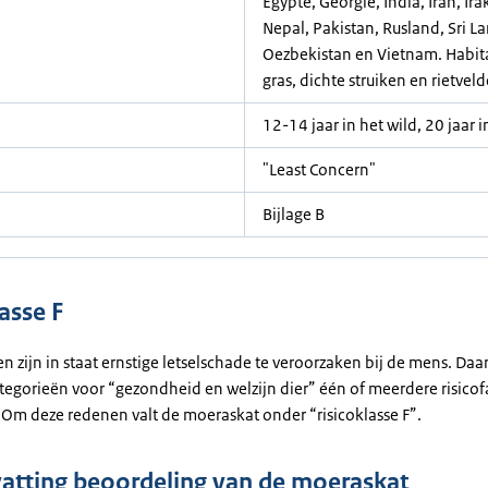
Egypte, Georgië, India, Iran, Ir
Nepal, Pakistan, Rusland, Sri La
Oezbekistan en Vietnam. Habita
gras, dichte struiken en rietvel
12-14 jaar in het wild, 20 jaar
"Least Concern"
Bijlage B
asse F
 zijn in staat ernstige letselschade te veroorzaken bij de mens. Daar
ategorieën voor “gezondheid en welzijn dier” één of meerdere risicof
. Om deze redenen valt de moeraskat onder “risicoklasse F”.
tting beoordeling van de moeraskat