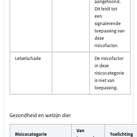
aangetoond.
Dit leidt tot
een
signalerende
toepassing van
deze
risicofactor.
Letselschade
De risicofactor
in deze
risicocategorie
is niet van
toepassing.
Gezondheid en welzijn dier
Van
Risicocategorie
Toelichting