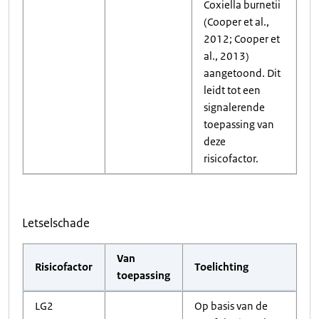
Coxiella burnetii
(Cooper et al.,
2012; Cooper et
al., 2013)
aangetoond. Dit
leidt tot een
signalerende
toepassing van
deze
risicofactor.
Letselschade
Van
Risicofactor
Toelichting
toepassing
LG2
Op basis van de