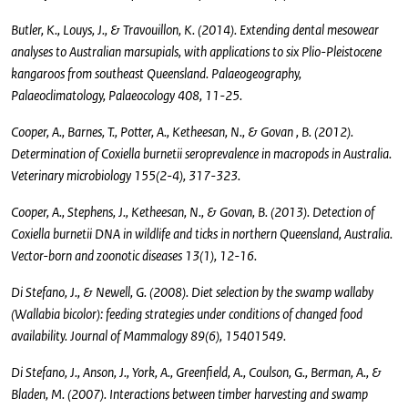
Butler, K., Louys, J., & Travouillon, K. (2014). Extending dental mesowear
analyses to Australian marsupials, with applications to six Plio-Pleistocene
kangaroos from southeast Queensland. Palaeogeography,
Palaeoclimatology, Palaeocology 408, 11-25.
Cooper, A., Barnes, T., Potter, A., Ketheesan, N., & Govan , B. (2012).
Determination of Coxiella burnetii seroprevalence in macropods in Australia.
Veterinary microbiology 155(2-4), 317-323.
Cooper, A., Stephens, J., Ketheesan, N., & Govan, B. (2013). Detection of
Coxiella burnetii DNA in wildlife and ticks in northern Queensland, Australia.
Vector-born and zoonotic diseases 13(1), 12-16.
Di Stefano, J., & Newell, G. (2008). Diet selection by the swamp wallaby
(Wallabia bicolor): feeding strategies under conditions of changed food
availability. Journal of Mammalogy 89(6), 15401549.
Di Stefano, J., Anson, J., York, A., Greenfield, A., Coulson, G., Berman, A., &
Bladen, M. (2007). Interactions between timber harvesting and swamp