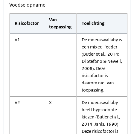
Voedselopname
Van
Risicofactor
Toelichting
toepassing
V1
De moeraswallaby is
een mixed-feeder
(Butler et al., 2014;
Di Stefano & Newell,
2008). Deze
risicofactor is
daarom niet van
toepassing.
V2
X
De moeraswallaby
heeft hypsodonte
kiezen (Butler et al.,
2014; Janis, 1990).
Deze risicofactor is