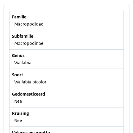
Familie
Macropodidae
Subfamilie
Macropodinae
Genus
Wallabia
Soort
Wallabia bicolor
Gedomesticeerd
Nee
Kruising
Nee
Volwassen grootte