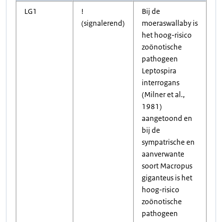
LG1
!
Bij de
(signalerend)
moeraswallaby is
het hoog-risico
zoönotische
pathogeen
Leptospira
interrogans
(Milner et al.,
1981)
aangetoond en
bij de
sympatrische en
aanverwante
soort Macropus
giganteus is het
hoog-risico
zoönotische
pathogeen