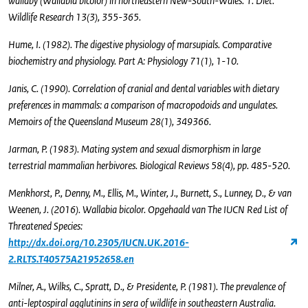
wallaby (Wallabia bicolor) in northeastern New-South-Wales. 1. Diet.
Wildlife Research 13(3), 355-365.
Hume, I. (1982). The digestive physiology of marsupials. Comparative
biochemistry and physiology. Part A: Physiology 71(1), 1-10.
Janis, C. (1990). Correlation of cranial and dental variables with dietary
preferences in mammals: a comparison of macropodoids and ungulates.
Memoirs of the Queensland Museum 28(1), 349366.
Jarman, P. (1983). Mating system and sexual dismorphism in large
terrestrial mammalian herbivores. Biological Reviews 58(4), pp. 485-520.
Menkhorst, P., Denny, M., Ellis, M., Winter, J., Burnett, S., Lunney, D., & van
Weenen, J. (2016). Wallabia bicolor. Opgehaald van The IUCN Red List of
Threatened Species:
http://dx.doi.org/10.2305/IUCN.UK.2016-
2.RLTS.T40575A21952658.en
Milner, A., Wilks, C., Spratt, D., & Presidente, P. (1981). The prevalence of
anti-leptospiral agglutinins in sera of wildlife in southeastern Australia.