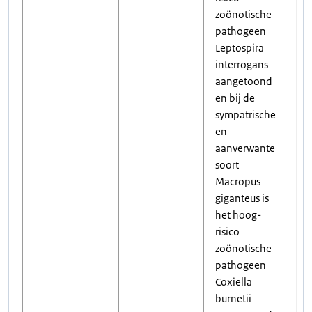
zoönotische
pathogeen
Leptospira
interrogans
aangetoond
en bij de
sympatrische
en
aanverwante
soort
Macropus
giganteus is
het hoog-
risico
zoönotische
pathogeen
Coxiella
burnetii