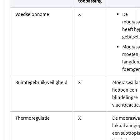
toepassing
Voedselopname
X
De
moerasw
heeft h
gebitse
Moerasw
moeten d
langduri
foerage
Ruimtegebruik/veiligheid
X
Moeraswallab
hebben een
blindelingse
vluchtreactie
Thermoregulatie
X
De moeraswal
lokaal aange
een subtropis