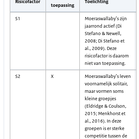
Risicofactor
Toelichting
toepassing
S1
Moeraswallaby’s zijn
jaarrond actief (Di
Stefano & Newell,
2008; Di Stefano et
al., 2009). Deze
risicofactor is daarom
niet van toepassing.
S2
X
Moeraswallaby’s leven
voornamelijk solitair,
maar vormen soms
kleine groepjes
(Eldridge & Coulson,
2015; Menkhorst et
al., 2016). In deze
groepen is er sterke
competitie tussen de