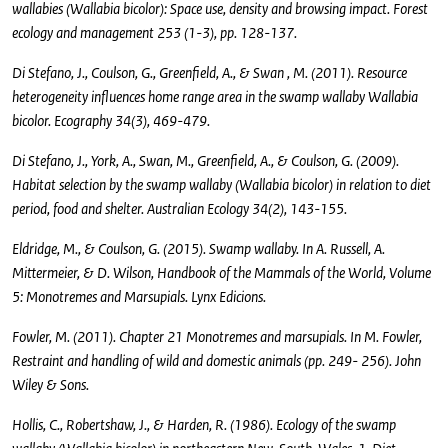
wallabies (Wallabia bicolor): Space use, density and browsing impact. Forest
ecology and management 253 (1-3), pp. 128-137.
Di Stefano, J., Coulson, G., Greenfield, A., & Swan , M. (2011). Resource
heterogeneity influences home range area in the swamp wallaby Wallabia
bicolor. Ecography 34(3), 469-479.
Di Stefano, J., York, A., Swan, M., Greenfield, A., & Coulson, G. (2009).
Habitat selection by the swamp wallaby (Wallabia bicolor) in relation to diet
period, food and shelter. Australian Ecology 34(2), 143-155.
Eldridge, M., & Coulson, G. (2015). Swamp wallaby. In A. Russell, A.
Mittermeier, & D. Wilson, Handbook of the Mammals of the World, Volume
5: Monotremes and Marsupials. Lynx Edicions.
Fowler, M. (2011). Chapter 21 Monotremes and marsupials. In M. Fowler,
Restraint and handling of wild and domestic animals (pp. 249- 256). John
Wiley & Sons.
Hollis, C., Robertshaw, J., & Harden, R. (1986). Ecology of the swamp