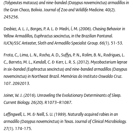
(Tolypeutes matacus) and nine-banded (Dasypus novemcinctus) armadillos in
the Gran Chaco, Bolivia. Journal of Zoo and Wildlife Medicine. 40(2).
245256.
Desbiez, A. L. J., Borges, P. A. L. & Medri, Í, M. (2006). Chasing Behavior in
Yellow Armadillos, Euphractus sexcinctus, in the Brazilian Pantanal.
IUCN/SSC Anteater, Sloth and Armadillo Specialist Group. 66(1). 51-53.
Frota, C., Lima, L. N., Rocha, A. D., Suffys, P. N., Rolim, B. N., Rodrigues, L.
C., Barreto, M. L., Kendall, C. & Kerr, L. R. S. (2012). Mycobacterium leprae
in six-banded (Euphractus sexcinctus) and nine-banded armadillos (Dasypus
novemcinctus) in Northeast Brazil. Memórias do Instituto Oswaldo Cruz.
107. 2092013.
Joiner, W. J. (2016). Unraveling the Evolutionary Determinants of Sleep.
Current Biology. 26(20). R1073–R1087.
Leffingwell, L. M. & Neill, S. U. (1989). Naturally acquired rabies in an
armadillo (Dasypus novemcinctus) in Texas. Journal of Clinical Microbiology.
27(1). 174-175.