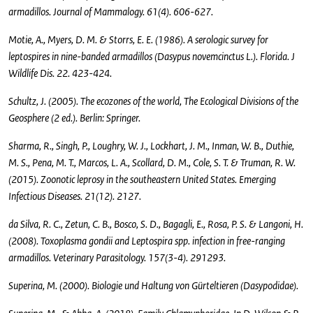
armadillos. Journal of Mammalogy. 61(4). 606-627.
Motie, A., Myers, D. M. & Storrs, E. E. (1986). A serologic survey for
leptospires in nine-banded armadillos (Dasypus novemcinctus L.). Florida. J
Wildlife Dis. 22. 423-424.
Schultz, J. (2005). The ecozones of the world, The Ecological Divisions of the
Geosphere (2 ed.). Berlin: Springer.
Sharma, R., Singh, P., Loughry, W. J., Lockhart, J. M., Inman, W. B., Duthie,
M. S., Pena, M. T., Marcos, L. A., Scollard, D. M., Cole, S. T. & Truman, R. W.
(2015). Zoonotic leprosy in the southeastern United States. Emerging
Infectious Diseases. 21(12). 2127.
da Silva, R. C., Zetun, C. B., Bosco, S. D., Bagagli, E., Rosa, P. S. & Langoni, H.
(2008). Toxoplasma gondii and Leptospira spp. infection in free-ranging
armadillos. Veterinary Parasitology. 157(3-4). 291293.
Superina, M. (2000). Biologie und Haltung von Gürteltieren (Dasypodidae).