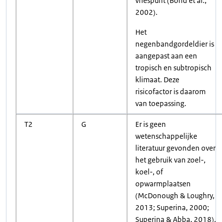
vriespunt (Bond et al.,
2002).
Het
negenbandgordeldier is
aangepast aan een
tropisch en subtropisch
klimaat. Deze
risicofactor is daarom
van toepassing.
T2
G
Er is geen
wetenschappelijke
literatuur gevonden over
het gebruik van zoel-,
koel-, of
opwarmplaatsen
(McDonough & Loughry,
2013; Superina, 2000;
Superina & Abba, 2018).