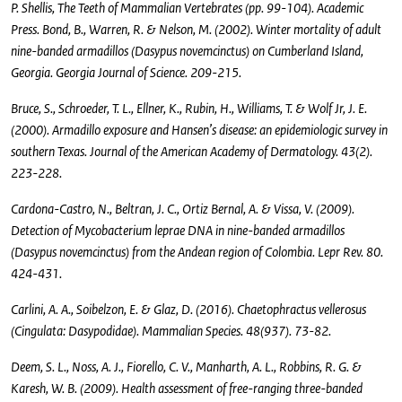
P. Shellis, The Teeth of Mammalian Vertebrates (pp. 99-104). Academic
Press. Bond, B., Warren, R. & Nelson, M. (2002). Winter mortality of adult
nine-banded armadillos (Dasypus novemcinctus) on Cumberland Island,
Georgia. Georgia Journal of Science. 209-215.
Bruce, S., Schroeder, T. L., Ellner, K., Rubin, H., Williams, T. & Wolf Jr, J. E.
(2000). Armadillo exposure and Hansen’s disease: an epidemiologic survey in
southern Texas. Journal of the American Academy of Dermatology. 43(2).
223-228.
Cardona-Castro, N., Beltran, J. C., Ortiz Bernal, A. & Vissa, V. (2009).
Detection of Mycobacterium leprae DNA in nine-banded armadillos
(Dasypus novemcinctus) from the Andean region of Colombia. Lepr Rev. 80.
424-431.
Carlini, A. A., Soibelzon, E. & Glaz, D. (2016). Chaetophractus vellerosus
(Cingulata: Dasypodidae). Mammalian Species. 48(937). 73-82.
Deem, S. L., Noss, A. J., Fiorello, C. V., Manharth, A. L., Robbins, R. G. &
Karesh, W. B. (2009). Health assessment of free-ranging three-banded