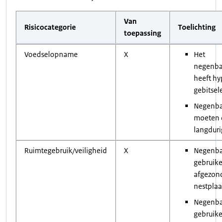
Van
Risicocategorie
Toelichting
toepassing
Voedselopname
X
Het
negenba
heeft h
gebitse
Negenba
moeten d
langduri
Ruimtegebruik/veiligheid
X
Negenba
gebruik
afgezon
nestplaa
Negenba
gebruike