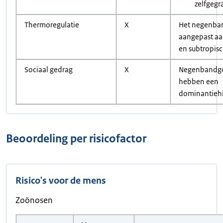
zelfgeg
Thermoregulatie
X
Het negenban
aangepast aa
en subtropisc
Sociaal gedrag
X
Negenbandgo
hebben een
dominantiehi
Beoordeling per risicofactor
Risico's voor de mens
Zoönosen