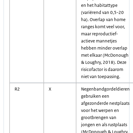
en het habitattype
(variërend van 0,5-20
ha). Overlap van home
ranges komt veel voor,
maar reproductief-
actieve mannetjes
hebben minder overlap
met elkaar (McDonough
& Loughry, 2018). Deze
risicofactor is daarom
niet van toepassing.
R2
X
Negenbandgordeldieren
gebruiken een
afgezonderde nestplaats
voor het werpen en
grootbrengen van
jongen en als rustplaats
(McDonough & Loughry,