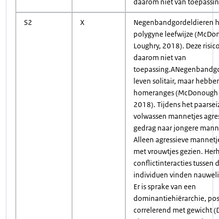
daarom niet van toepassin
S2
X
Negenbandgordeldieren 
polygyne leefwijze (McDo
Loughry, 2018). Deze risico
daarom niet van
toepassing.ANegenbandgo
leven solitair, maar hebbe
homeranges (McDonough 
2018). Tijdens het paarse
volwassen mannetjes agres
gedrag naar jongere manne
Alleen agressieve mannet
met vrouwtjes gezien. Herh
conflictinteracties tussen 
individuen vinden nauwelij
Er is sprake van een
dominantiehiërarchie, pos
correlerend met gewicht (