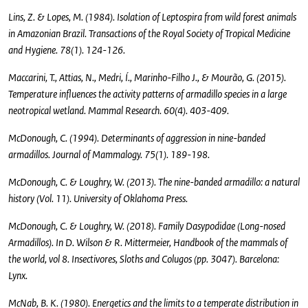
Lins, Z. & Lopes, M. (1984). Isolation of Leptospira from wild forest animals
in Amazonian Brazil. Transactions of the Royal Society of Tropical Medicine
and Hygiene. 78(1). 124-126.
Maccarini, T., Attias, N., Medri, Í., Marinho-Filho J., & Mourão, G. (2015).
Temperature influences the activity patterns of armadillo species in a large
neotropical wetland. Mammal Research. 60(4). 403-409.
McDonough, C. (1994). Determinants of aggression in nine-banded
armadillos. Journal of Mammalogy. 75(1). 189-198.
McDonough, C. & Loughry, W. (2013). The nine-banded armadillo: a natural
history (Vol. 11). University of Oklahoma Press.
McDonough, C. & Loughry, W. (2018). Family Dasypodidae (Long-nosed
Armadillos). In D. Wilson & R. Mittermeier, Handbook of the mammals of
the world, vol 8. Insectivores, Sloths and Colugos (pp. 3047). Barcelona:
Lynx.
McNab, B. K. (1980). Energetics and the limits to a temperate distribution in