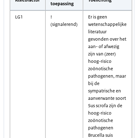
toepassing
LG1
!
Er is geen
(signalerend)
wetenschappelijke
literatuur
gevonden over het
aan- of afwezig
zijn van (zeer)
hoog-risico
zoönotische
pathogenen, maar
bij de
sympatrische en
aanverwante soort
Sus scrofa zijn de
hoog-risico
zoönotische
pathogenen
Brucella suis