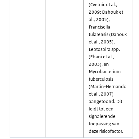
(Cvetnic et al.,
2009; Dahouk et
al., 2005),
Francisella
tularensis (Dahouk
et al., 2005),
Leptospira spp.
(Ebani et al.,
2003), en
Mycobacterium
tuberculosis
(Martin-Hernando
et al., 2007)
aangetoond. Dit
leidt tot een
signalerende
toepassing van
deze risicofactor.