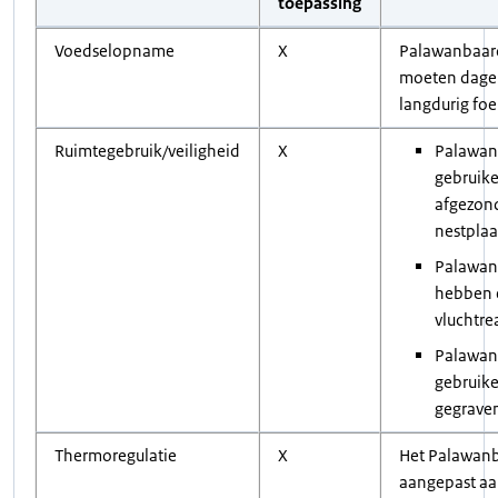
toepassing
Voedselopname
X
Palawanbaar
moeten dagel
langdurig foe
Ruimtegebruik/veiligheid
X
Palawan
gebruik
afgezon
nestplaa
Palawan
hebben 
vluchtre
Palawan
gebruike
gegraven
Thermoregulatie
X
Het Palawanb
aangepast aa