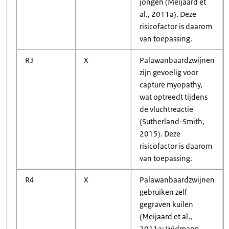
jongen (Meijaard et
al., 2011a). Deze
risicofactor is daarom
van toepassing.
R3
X
Palawanbaardzwijnen
zijn gevoelig voor
capture myopathy,
wat optreedt tijdens
de vluchtreactie
(Sutherland-Smith,
2015). Deze
risicofactor is daarom
van toepassing.
R4
X
Palawanbaardzwijnen
gebruiken zelf
gegraven kuilen
(Meijaard et al.,
2011a; Widmann,