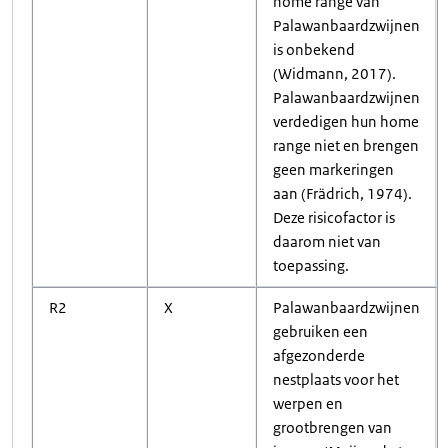
home range van
Palawanbaardzwijnen
is onbekend
(Widmann, 2017).
Palawanbaardzwijnen
verdedigen hun home
range niet en brengen
geen markeringen
aan (Frädrich, 1974).
Deze risicofactor is
daarom niet van
toepassing.
R2
X
Palawanbaardzwijnen
gebruiken een
afgezonderde
nestplaats voor het
werpen en
grootbrengen van