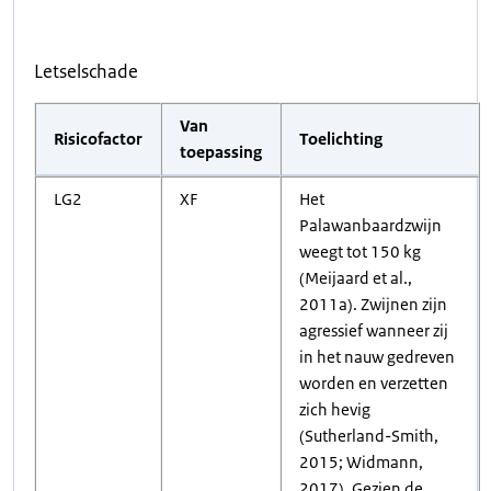
Letselschade
Van
Risicofactor
Toelichting
toepassing
LG2
XF
Het
Palawanbaardzwijn
weegt tot 150 kg
(Meijaard et al.,
2011a). Zwijnen zijn
agressief wanneer zij
in het nauw gedreven
worden en verzetten
zich hevig
(Sutherland-Smith,
2015; Widmann,
2017). Gezien de