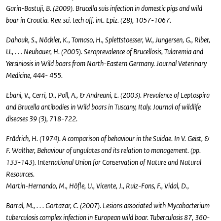
Garin-Bastuji, B. (2009). Brucella suis infection in domestic pigs and wild
boar in Croatia. Rev. sci. tech off. int. Epiz. (28), 1057-1067.
Dahouk, S., Nöckler, K., Tomaso, H., Splettstoesser, W., Jungersen, G., Riber,
U., . . . Neubauer, H. (2005). Seroprevalence of Brucellosis, Tularemia and
Yersiniosis in Wild boars from North-Eastern Germany. Journal Veterinary
Medicine, 444- 455.
Ebani, V., Cerri, D., Poll, A., & Andreani, E. (2003). Prevalence of Leptospira
and Brucella antibodies in Wild boars in Tuscany, Italy. Journal of wildlife
diseases 39 (3), 718-722.
Frädrich, H. (1974). A comparison of behaviour in the Suidae. In V. Geist, &
F. Walther, Behaviour of ungulates and its relation to management. (pp.
133-143). International Union for Conservation of Nature and Natural
Resources.
Martin-Hernando, M., Höfle, U., Vicente, J., Ruiz-Fons, F., Vidal, D.,
Barral, M., . . . Gortazar, C. (2007). Lesions associated with Mycobacterium
tuberculosis complex infection in European wild boar. Tuberculosis 87, 360-