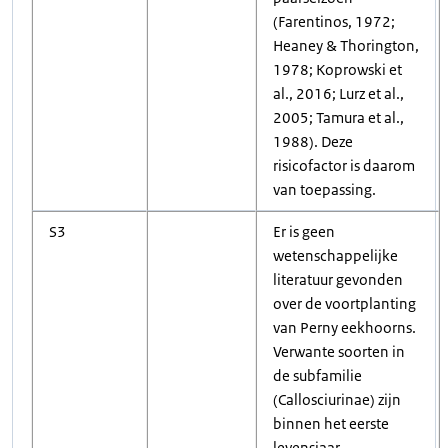
(Farentinos, 1972;
Heaney & Thorington,
1978; Koprowski et
al., 2016; Lurz et al.,
2005; Tamura et al.,
1988). Deze
risicofactor is daarom
van toepassing.
S3
Er is geen
wetenschappelijke
literatuur gevonden
over de voortplanting
van Perny eekhoorns.
Verwante soorten in
de subfamilie
(Callosciurinae) zijn
binnen het eerste
levensjaar