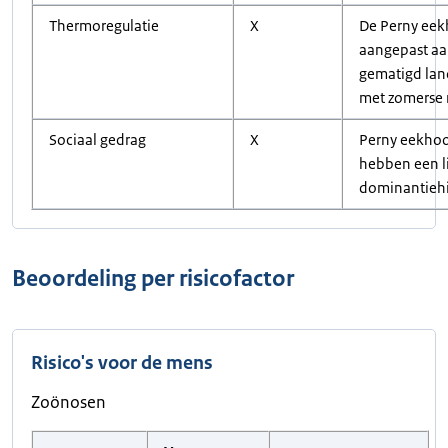
Thermoregulatie
X
De Perny eek
aangepast aa
gematigd lan
met zomerse 
Sociaal gedrag
X
Perny eekho
hebben een l
dominantiehi
Beoordeling per risicofactor
Risico's voor de mens
Zoönosen