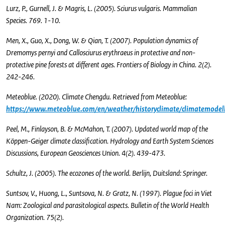
Lurz, P., Gurnell, J. & Magris, L. (2005). Sciurus vulgaris. Mammalian
Species. 769. 1-10.
Men, X., Guo, X., Dong, W. & Qian, T. (2007). Population dynamics of
Dremomys pernyi and Callosciurus erythraeus in protective and non-
protective pine forests at different ages. Frontiers of Biology in China. 2(2).
242-246.
Meteoblue. (2020). Climate Chengdu. Retrieved from Meteoblue:
https://www.meteoblue.com/en/weather/historyclimate/climatemodel
Peel, M., Finlayson, B. & McMahon, T. (2007). Updated world map of the
Köppen-Geiger climate classification. Hydrology and Earth System Sciences
Discussions, European Geosciences Union. 4(2). 439-473.
Schultz, J. (2005). The ecozones of the world. Berlijn, Duitsland: Springer.
Suntsov, V., Huong, L., Suntsova, N. & Gratz, N. (1997). Plague foci in Viet
Nam: Zoological and parasitological aspects. Bulletin of the World Health
Organization. 75(2).