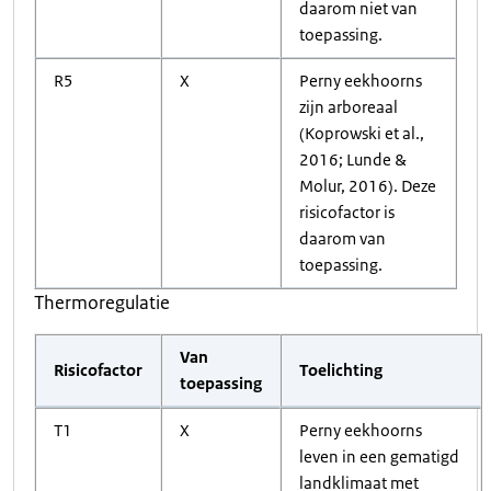
daarom niet van
toepassing.
R5
X
Perny eekhoorns
zijn arboreaal
(Koprowski et al.,
2016; Lunde &
Molur, 2016). Deze
risicofactor is
daarom van
toepassing.
Thermoregulatie
Van
Risicofactor
Toelichting
toepassing
T1
X
Perny eekhoorns
leven in een gematigd
landklimaat met