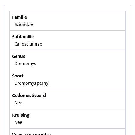
Familie
Sciuridae
Subfamilie
Callosciurinae
Genus
Dremomys
Soort
Dremomys pernyi
Gedomesticeerd
Nee
Kruising
Nee
Volwassen grootte