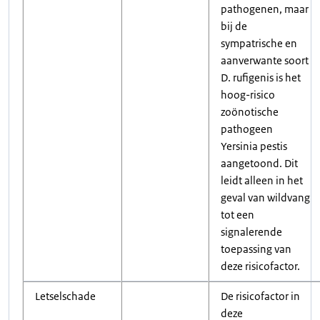
pathogenen, maar
bij de
sympatrische en
aanverwante soort
D. rufigenis is het
hoog-risico
zoönotische
pathogeen
Yersinia pestis
aangetoond. Dit
leidt alleen in het
geval van wildvang
tot een
signalerende
toepassing van
deze risicofactor.
Letselschade
De risicofactor in
deze