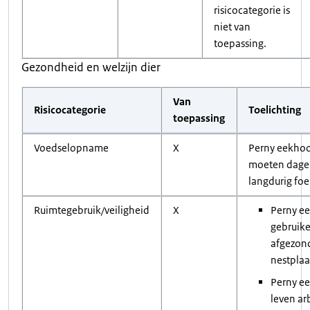
risicocategorie is
niet van
toepassing.
Gezondheid en welzijn dier
Van
Risicocategorie
Toelichting
toepassing
Voedselopname
X
Perny eekho
moeten dagel
langdurig foe
Ruimtegebruik/veiligheid
X
Perny e
gebruik
afgezon
nestplaa
Perny e
leven ar