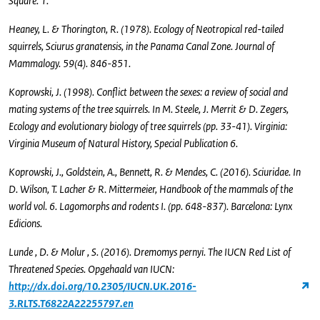
Square. 1.
Heaney, L. & Thorington, R. (1978). Ecology of Neotropical red-tailed
squirrels, Sciurus granatensis, in the Panama Canal Zone. Journal of
Mammalogy. 59(4). 846-851.
Koprowski, J. (1998). Conflict between the sexes: a review of social and
mating systems of the tree squirrels. In M. Steele, J. Merrit & D. Zegers,
Ecology and evolutionary biology of tree squirrels (pp. 33-41). Virginia:
Virginia Museum of Natural History, Special Publication 6.
Koprowski, J., Goldstein, A., Bennett, R. & Mendes, C. (2016). Sciuridae. In
D. Wilson, T. Lacher & R. Mittermeier, Handbook of the mammals of the
world vol. 6. Lagomorphs and rodents I. (pp. 648-837). Barcelona: Lynx
Edicions.
Lunde , D. & Molur , S. (2016). Dremomys pernyi. The IUCN Red List of
Threatened Species. Opgehaald van IUCN:
http://dx.doi.org/10.2305/IUCN.UK.2016-
3.RLTS.T6822A22255797.en