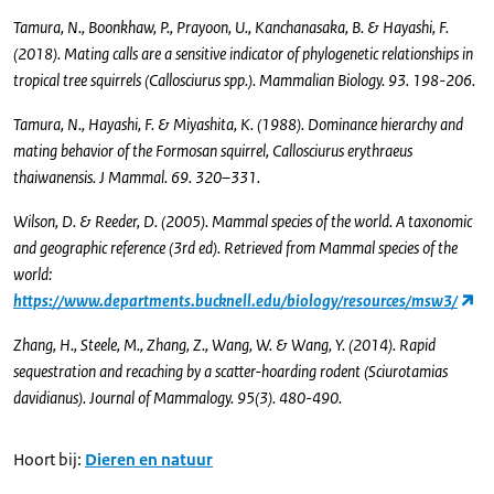
Tamura, N., Boonkhaw, P., Prayoon, U., Kanchanasaka, B. & Hayashi, F.
(2018). Mating calls are a sensitive indicator of phylogenetic relationships in
tropical tree squirrels (Callosciurus spp.). Mammalian Biology. 93. 198-206.
Tamura, N., Hayashi, F. & Miyashita, K. (1988). Dominance hierarchy and
mating behavior of the Formosan squirrel, Callosciurus erythraeus
thaiwanensis. J Mammal. 69. 320–331.
Wilson, D. & Reeder, D. (2005). Mammal species of the world. A taxonomic
and geographic reference (3rd ed). Retrieved from Mammal species of the
world:
https://www.departments.bucknell.edu/biology/resources/msw3/
Zhang, H., Steele, M., Zhang, Z., Wang, W. & Wang, Y. (2014). Rapid
sequestration and recaching by a scatter-hoarding rodent (Sciurotamias
davidianus). Journal of Mammalogy. 95(3). 480-490.
Hoort bij:
Dieren en natuur