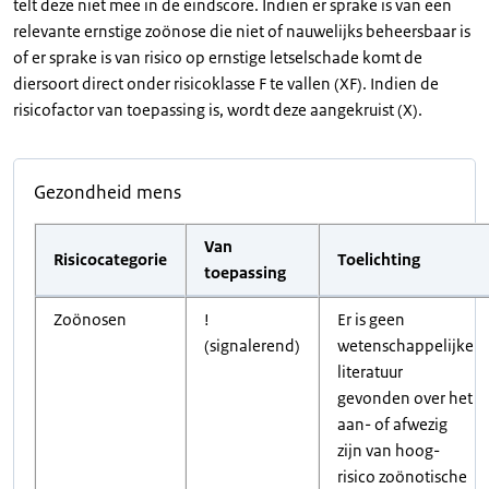
telt deze niet mee in de eindscore. Indien er sprake is van een
relevante ernstige zoönose die niet of nauwelijks beheersbaar is
of er sprake is van risico op ernstige letselschade komt de
diersoort direct onder risicoklasse F te vallen (XF). Indien de
risicofactor van toepassing is, wordt deze aangekruist (X).
Gezondheid mens
Van
Risicocategorie
Toelichting
toepassing
Zoönosen
!
Er is geen
(signalerend)
wetenschappelijke
literatuur
gevonden over het
aan- of afwezig
zijn van hoog-
risico zoönotische