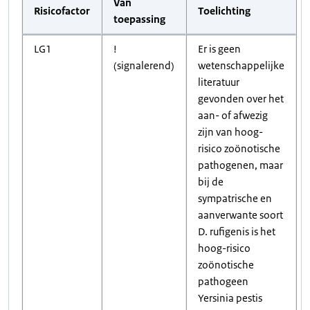
Van
Risicofactor
Toelichting
toepassing
LG1
!
Er is geen
(signalerend)
wetenschappelijke
literatuur
gevonden over het
aan- of afwezig
zijn van hoog-
risico zoönotische
pathogenen, maar
bij de
sympatrische en
aanverwante soort
D. rufigenis is het
hoog-risico
zoönotische
pathogeen
Yersinia pestis