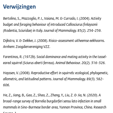
Verwijzingen
Bertolino, S., Mazzoglio, P. J., Vaiana, M. & Currado, I. (2004). Activity
budget and foraging behaviour of introduced Callosciurus finlaysonii
(Rodentia, Sciuridae) in Italy. Journal of Mammalogy. 85(2). 254-259.
Dijkstra, V. & Dekker, J. (2008). Risico-assessment uitheemse eekhoorns.
Arnhem: Zoogdiervereniging VZZ.
Farentinos, R. (1972b). Social dominance and mating activity in the tassel-
eared squirrel (Sciurus aberti ferreus). Animal Behaviour. 20(2). 316-326.
Hayssen, V. (2008). Reproductive effort in squirrels: ecological, phylogenetic,
allometric, and latitudinal patterns. Journal of Mammalogy. 89(3). 582-
606.
He, Z., Jiang, B., Gao, Z., Shao, Z., Zhang, Y., Liu, Z. & Jia, N. (2020). A
broad-range survey of Borrelia burgdorferi sensu lato infection in small
mammals in Sino-Burmese border area, Yunnan Province, China. Research