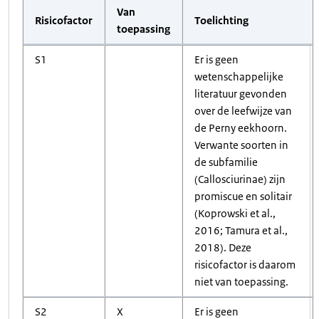
Van
Risicofactor
Toelichting
toepassing
S1
Er is geen
wetenschappelijke
literatuur gevonden
over de leefwijze van
de Perny eekhoorn.
Verwante soorten in
de subfamilie
(Callosciurinae) zijn
promiscue en solitair
(Koprowski et al.,
2016; Tamura et al.,
2018). Deze
risicofactor is daarom
niet van toepassing.
S2
X
Er is geen