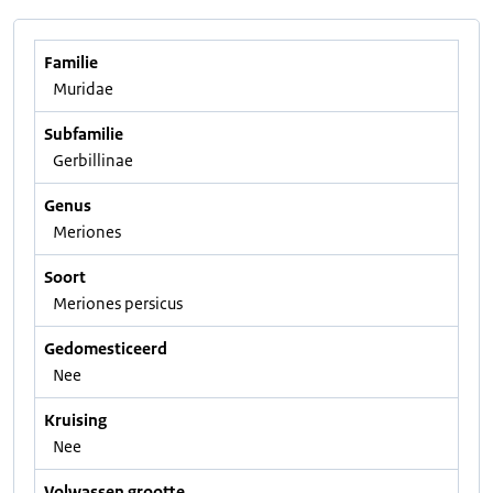
Familie
Muridae
Subfamilie
Gerbillinae
Genus
Meriones
Soort
Meriones persicus
Gedomesticeerd
Nee
Kruising
Nee
Volwassen grootte