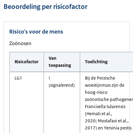
Beoordeling per risicofactor
Risico's voor de mens
Zoönosen
Van
Risicofactor
Toelichting
toepassing
LG1
!
Bij de Perzische
(signalerend)
woestijnmuis zijn de
hoog-risico
zoönotische pathogene
Francisella tularensis
(Hemati et al.,
2020; Mostafavi et al.,
2017) en Yersinia pestis