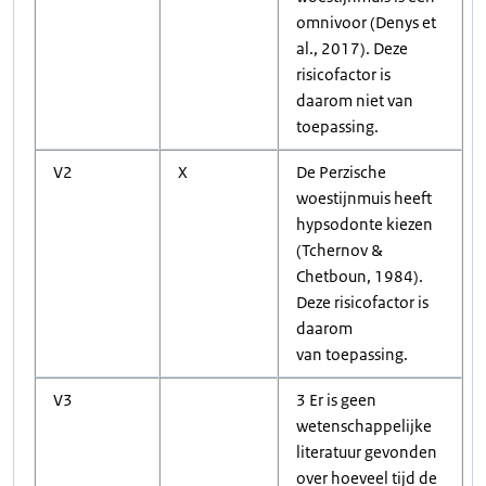
omnivoor (Denys et
al., 2017). Deze
risicofactor is
daarom niet van
toepassing.
V2
X
De Perzische
woestijnmuis heeft
hypsodonte kiezen
(Tchernov &
Chetboun, 1984).
Deze risicofactor is
daarom
van toepassing.
V3
3 Er is geen
wetenschappelijke
literatuur gevonden
over hoeveel tijd de