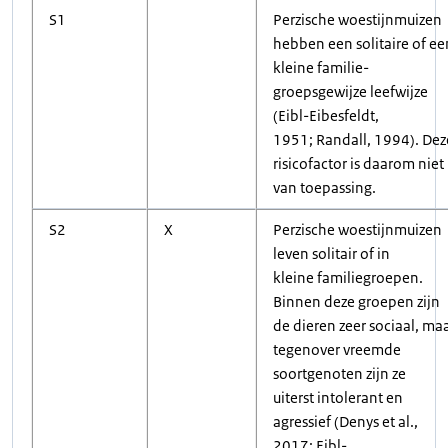
S1
Perzische woestijnmuizen
hebben een solitaire of ee
kleine familie-
groepsgewijze leefwijze
(Eibl-Eibesfeldt,
1951; Randall, 1994). Dez
risicofactor is daarom niet
van toepassing.
S2
X
Perzische woestijnmuizen
leven solitair of in
kleine familiegroepen.
Binnen deze groepen zijn
de dieren zeer sociaal, ma
tegenover vreemde
soortgenoten zijn ze
uiterst intolerant en
agressief (Denys et al.,
2017; Eibl-