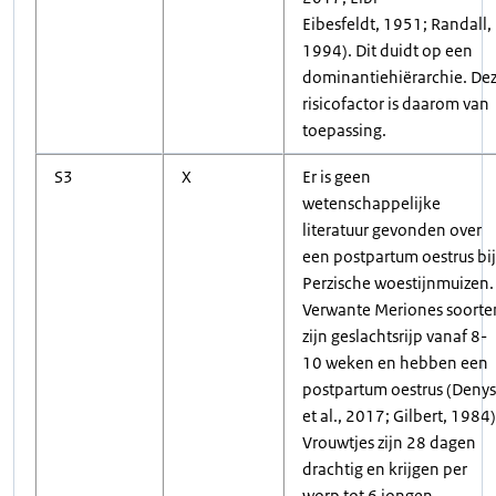
Eibesfeldt, 1951; Randall,
1994). Dit duidt op een
dominantiehiërarchie. De
risicofactor is daarom van
toepassing.
S3
X
Er is geen
wetenschappelijke
literatuur gevonden over
een postpartum oestrus bij
Perzische woestijnmuizen.
Verwante Meriones soorte
zijn geslachtsrijp vanaf 8-
10 weken en hebben een
postpartum oestrus (Denys
et al., 2017; Gilbert, 1984)
Vrouwtjes zijn 28 dagen
drachtig en krijgen per
worp tot 6 jongen.