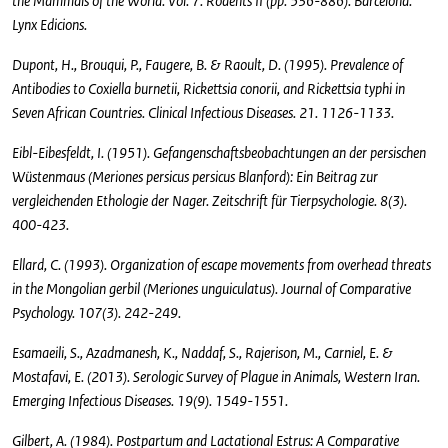
the Mammals of the World. Vol. 7. Rodents II (pp. 536-886). Barcelona:
Lynx Edicions.
Dupont, H., Brouqui, P., Faugere, B. & Raoult, D. (1995). Prevalence of
Antibodies to Coxiella burnetii, Rickettsia conorii, and Rickettsia typhi in
Seven African Countries. Clinical Infectious Diseases. 21. 1126-1133.
Eibl-Eibesfeldt, I. (1951). Gefangenschaftsbeobachtungen an der persischen
Wüstenmaus (Meriones persicus persicus Blanford): Ein Beitrag zur
vergleichenden Ethologie der Nager. Zeitschrift für Tierpsychologie. 8(3).
400-423.
Ellard, C. (1993). Organization of escape movements from overhead threats
in the Mongolian gerbil (Meriones unguiculatus). Journal of Comparative
Psychology. 107(3). 242-249.
Esamaeili, S., Azadmanesh, K., Naddaf, S., Rajerison, M., Carniel, E. &
Mostafavi, E. (2013). Serologic Survey of Plague in Animals, Western Iran.
Emerging Infectious Diseases. 19(9). 1549-1551.
Gilbert, A. (1984). Postpartum and Lactational Estrus: A Comparative