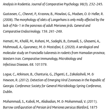
Analysis in Rodentia. Journal of Comparative Psychology. 98(3). 232-245.
Gustavsen, C., Chevret, P., Krasnov, B., Mowlavi, G., Madsen, O. & Heller, R.
(2008). The morphology of islets of Langerhans is only midly affected by the
lack of Pdx-1 in the pancreas of adult Meriones jirds. General and
Comparative Endocrinology. 159. 241-249.
Hemati, M., Khalili, M., Rohani, M., Sadeghi, B., Esmaeili, S., Ghasemi, A.,
Mahmoudi, A., Gyuranecz, M. & Mostafavi, E. (2020). A serological and
molecular study on Francisella tularensis in rodents from Hamadan province,
Western Iran. Comparative Immunology, Microbiology and
Infectious Diseases. 68. 101379.
Logue, C., Atkinson, B., Chanturia, G., Zhgenti, E., Zakalashvili, M. &
Hewson, R. (2012). Detection of Emerging Viral Zoonoses in the Republic of
Georgia. Conference: Society for General Micriobiology Spring Conference,
Dublin.
Mohammadi, S., Kaboli, M., Aliabadian, M. & Mohammadi, V. (2011).
Burrow configuration of Persian jird Meriones persicus Blanford, 1875