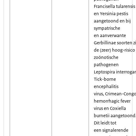
Francisella tularensis
en Yersinia pestis
aangetoond en bij
sympatrische
en aanverwante
Gerbillinae soorten z
de (zeer) hoog-risico
zoönotische
pathogenen
Leptospira interroga
Tick-borne
encephalitis
virus, Crimean-Cong
hemorrhagic fever
virus en Coxiella
burnetii aangetoond
Dit leidt tot
een signalerende