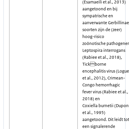
(Esamaeili et al., 2013)
aangetoond en bij
sympatrische en
aanverwante Gerbillinae
soorten zijn de (zeer)
hoog-risico
zoönotische pathogene
Leptospira interrogans
(Rabiee et al., 2018),
Tickborne
encephalitis virus (Logue
et al., 2012), Crimean-
Congo hemorrhagic
fever virus (Rabiee et al.,
2018) en
Coxiella burnetii (Dupon
et al., 1995)
aangetoond. Dit leidt to
een signalerende