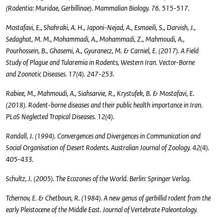
(Rodentia: Muridae, Gerbillinae). Mammalian Biology. 76. 515-517.
Mostafavi, E., Shahraki, A. H., Japoni-Nejad, A., Esmaeili, S., Darvish, J.,
Sedaghat, M. M., Mohammadi, A., Mohammadi, Z., Mahmoudi, A.,
Pourhossein, B., Ghasemi, A., Gyuranecz, M. & Carniel, E. (2017). A Field
Study of Plague and Tularemia in Rodents, Western Iran. Vector-Borne
and Zoonotic Diseases. 17(4). 247-253.
Rabiee, M., Mahmoudi, A., Siahsarvie, R., Krystufek, B. & Mostafavi, E.
(2018). Rodent-borne diseases and their public health importance in Iran.
PLoS Neglected Tropical Diseases. 12(4).
Randall, J. (1994). Convergences and Divergences in Communication and
Social Organisation of Desert Rodents. Australian Journal of Zoology. 42(4).
405-433.
Schultz, J. (2005). The Ecozones of the World. Berlin: Springer Verlag.
Tchernov, E. & Chetboun, R. (1984). A new genus of gerbillid rodent from the
early Pleistocene of the Middle East. Journal of Vertebrate Paleontology.