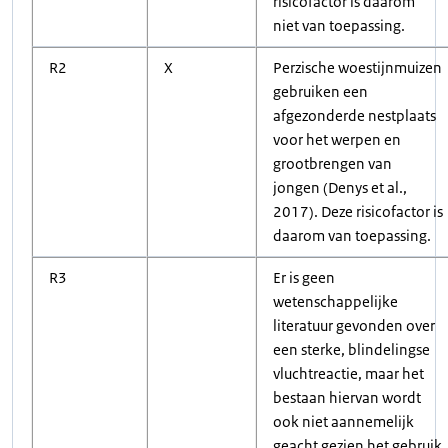
risicofactor is daarom
niet van toepassing.
R2
X
Perzische woestijnmuizen
gebruiken een
afgezonderde nestplaats
voor het werpen en
grootbrengen van
jongen (Denys et al.,
2017). Deze risicofactor is
daarom van toepassing.
R3
Er is geen
wetenschappelijke
literatuur gevonden over
een sterke, blindelingse
vluchtreactie, maar het
bestaan hiervan wordt
ook niet aannemelijk
geacht gezien het gebruik