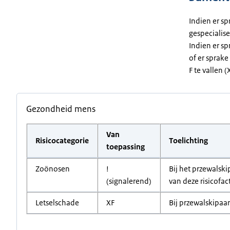
Indien er sp
gespecialise
Indien er sp
of er sprake
F te vallen 
Gezondheid mens
Van
Risicocategorie
Toelichting
toepassing
Zoönosen
!
Bij het przewalsk
(signalerend)
van deze risicofac
Letselschade
XF
Bij przewalskipaar