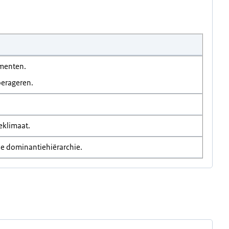
ementen.
oerageren.
eklimaat.
he dominantiehiërarchie.