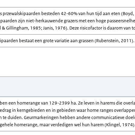
s przewalskipaarden besteden 42-60% van hun tijd aan eten (Boyd, 
skipaarden zijn niet-herkauwende grazers met een hoge passeersnelh
l & Gillingham, 1985; Janis, 1976). Deze risicofactor is daarom van t
ipaarden bestaat een grote variatie aan grassen (Rubenstein, 2011). 
ben een homerange van 129-2399 ha. Ze leven in harems die ove
edrag in kerngebieden en in gebieden waar home ranges overlappe
 te duiden. Geurmarkeringen hebben andere communicatieve doelei
de gehele homerange, maar verdedigen wel hun harem (Klingel, 1974). 