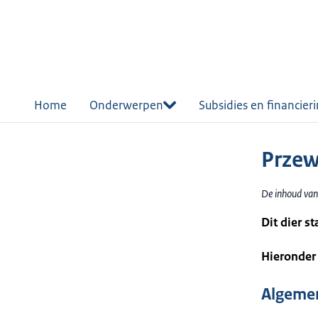
r de
tent
Home
Onderwerpen
Subsidies en financier
Przew
De inhoud van
Dit dier s
Hieronder 
Algemen