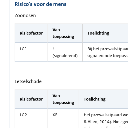
Risico's voor de mens
Zoönosen
Van
Risicofactor
Toelichting
toepassing
LG1
!
Bij het przewalskipaa
(signalerend)
signalerende toepassi
Letselschade
Van
Risicofactor
Toelichting
toepassing
LG2
XF
Het przewalskipaard we
& Allen, 2014). Niet-g