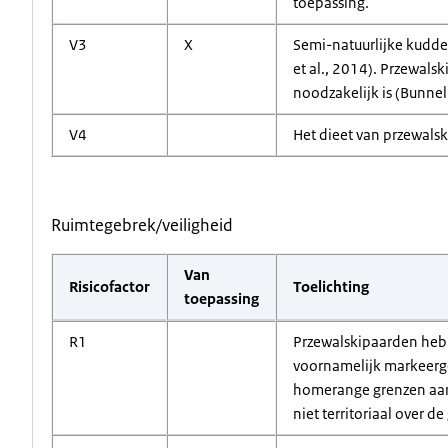
toepassing.
V3
X
Semi-natuurlijke kudde
et al., 2014). Przewal
noodzakelijk is (Bunnel
V4
Het dieet van przewalsk
Ruimtegebrek/veiligheid
Van
Risicofactor
Toelichting
toepassing
R1
Przewalskipaarden heb
voornamelijk markeerg
homerange grenzen aan
niet territoriaal over 