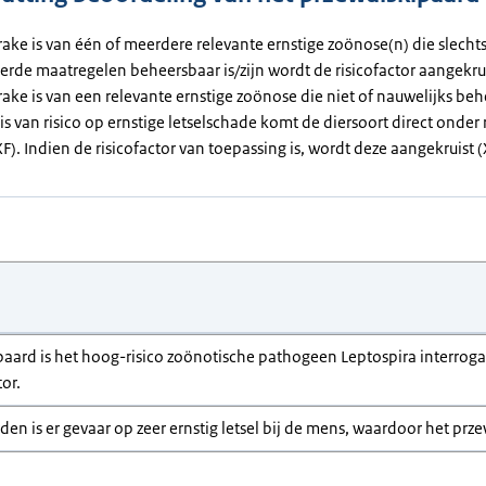
rake is van één of meerdere relevante ernstige zoönose(n) die slecht
erde maatregelen beheersbaar is/zijn wordt de risicofactor aangekrui
rake is van een relevante ernstige zoönose die niet of nauwelijks beh
 is van risico op ernstige letselschade komt de diersoort direct onder 
(XF). Indien de risicofactor van toepassing is, wordt deze aangekruist (
ipaard is het hoog-risico zoönotische pathogeen Leptospira interroga
tor.
den is er gevaar op zeer ernstig letsel bij de mens, waardoor het przew