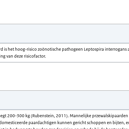
rd is het hoog-risico zoönotische pathogeen Leptospira interrogans a
ng van deze risicofactor.
egt 200-300 kg (Rubenstein, 2011). Mannelijke przewalskipaarden k
edomesticeerde paardachtigen kunnen gericht schoppen en bijten, en