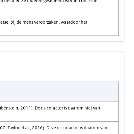
 of het dier. Ze moeten gesedeerd worden om ze te
letsel bij de mens veroorzaken, waardoor het
enstein, 2011). De risicofactor is daarom niet van
; Taylor et al., 2016). Deze risicofactor is daarom van