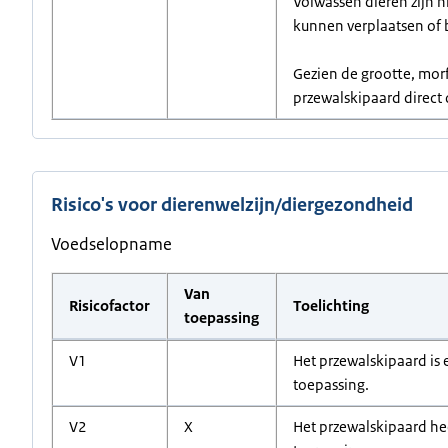
Volwassen dieren zijn n
kunnen verplaatsen of 
Gezien de grootte, morf
przewalskipaard direct o
Risico's voor dierenwelzijn/diergezondheid
Voedselopname
Van
Risicofactor
Toelichting
toepassing
V1
Het przewalskipaard is 
toepassing.
V2
X
Het przewalskipaard hee