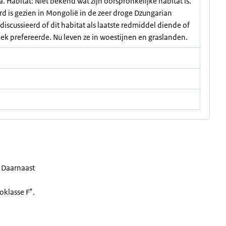
. Habitat: Niet bekend wat zijn oorspronkelijke habitat is.
rd is gezien in Mongolië in de zeer droge Dzungarian
iscussieerd of dit habitat als laatste redmiddel diende of
ek prefereerde. Nu leven ze in woestijnen en graslanden.
. Daarnaast
oklasse F”.