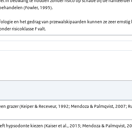
iet in bedwang te houden zonder risico op schade bij de hanteerder
behandelen (Fowler, 1995).
ologie en het gedrag van przewalskipaarden kunnen ze zeer ernstig 
nder risicoklasse F valt.
een grazer (Keiper & Receveur, 1992; Mendoza & Palmqvist, 2007; Rub
ft hypsodonte kiezen (Kaiser et al., 2013; Mendoza & Palmqvist, 2007