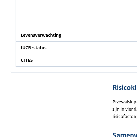
Levensverwachting
IUCN-status
CITES
Risicokl
Przewalskipa
zijn in vier
risicofactor
Samenva