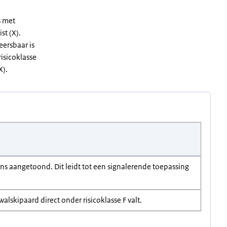
s met
st (X).
eersbaar is
risicoklasse
X).
ns aangetoond. Dit leidt tot een signalerende toepassing
alskipaard direct onder risicoklasse F valt.