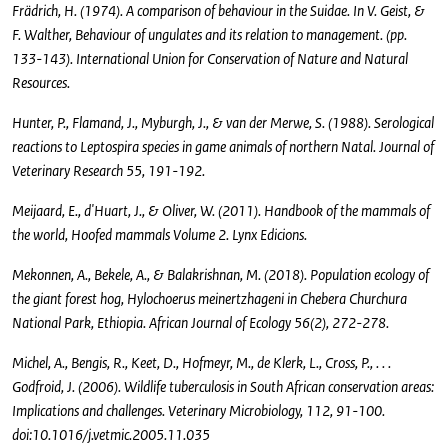
Frädrich, H. (1974). A comparison of behaviour in the Suidae. In V. Geist, &
F. Walther, Behaviour of ungulates and its relation to management. (pp.
133-143). International Union for Conservation of Nature and Natural
Resources.
Hunter, P., Flamand, J., Myburgh, J., & van der Merwe, S. (1988). Serological
reactions to Leptospira species in game animals of northern Natal. Journal of
Veterinary Research 55, 191-192.
Meijaard, E., d'Huart, J., & Oliver, W. (2011). Handbook of the mammals of
the world, Hoofed mammals Volume 2. Lynx Edicions.
Mekonnen, A., Bekele, A., & Balakrishnan, M. (2018). Population ecology of
the giant forest hog, Hylochoerus meinertzhageni in Chebera Churchura
National Park, Ethiopia. African Journal of Ecology 56(2), 272-278.
Michel, A., Bengis, R., Keet, D., Hofmeyr, M., de Klerk, L., Cross, P., . . .
Godfroid, J. (2006). Wildlife tuberculosis in South African conservation areas:
Implications and challenges. Veterinary Microbiology, 112, 91-100.
doi:10.1016/j.vetmic.2005.11.035