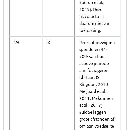
Souron et al.,
2015). Deze
risicofactor is
daarom niet van
toepassing.
V3
X
Reuzenboszwijnen
spenderen 44-
50% van hun
actieve periode
aan foerageren
(d’Huart &
Kingdon, 2013;
Meijaard et al.,
2011; Mekonnen
et al., 2018).
Suidae leggen
grote afstanden af
om aan voedsel te