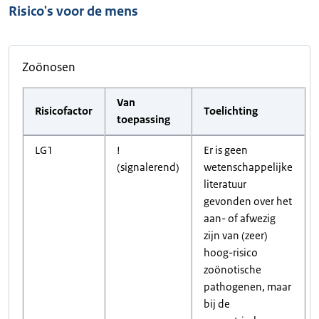
Risico's voor de mens
Zoönosen
Van
Risicofactor
Toelichting
toepassing
LG1
!
Er is geen
(signalerend)
wetenschappelijke
literatuur
gevonden over het
aan- of afwezig
zijn van (zeer)
hoog-risico
zoönotische
pathogenen, maar
bij de