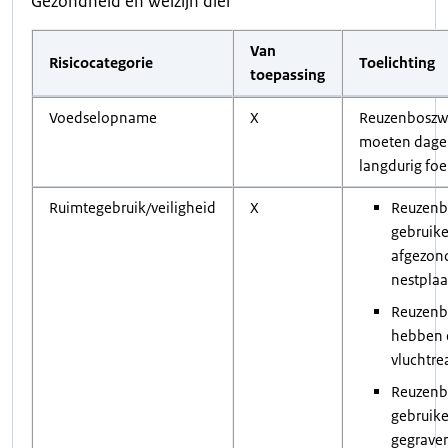
Gezondheid en welzijn dier
Van
Risicocategorie
Toelichting
toepassing
Voedselopname
X
Reuzenboszw
moeten dagel
langdurig foe
Ruimtegebruik/veiligheid
X
Reuzenb
gebruik
afgezon
nestplaa
Reuzenb
hebben 
vluchtre
Reuzenb
gebruike
gegrave