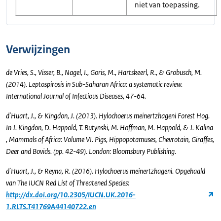
niet van toepassing.
Verwijzingen
de Vries, S., Visser, B., Nagel, I., Goris, M., Hartskeerl, R., & Grobusch, M.
(2014). Leptospirosis in Sub-Saharan Africa: a systematic review.
International Journal of Infectious Diseases, 47-64.
d'Huart, J., & Kingdon, J. (2013). Hylochoerus meinertzhageni Forest Hog.
In J. Kingdon, D. Happold, T. Butynski, M. Hoffman, M. Happold, & J. Kalina
, Mammals of Africa: Volume VI. Pigs, Hippopotamuses, Chevrotain, Giraffes,
Deer and Bovids. (pp. 42-49). London: Bloomsbury Publishing.
d'Huart, J., & Reyna, R. (2016). Hylochoerus meinertzhageni. Opgehaald
van The IUCN Red List of Threatened Species:
http://dx.doi.org/10.2305/IUCN.UK.2016-
1.RLTS.T41769A44140722.en