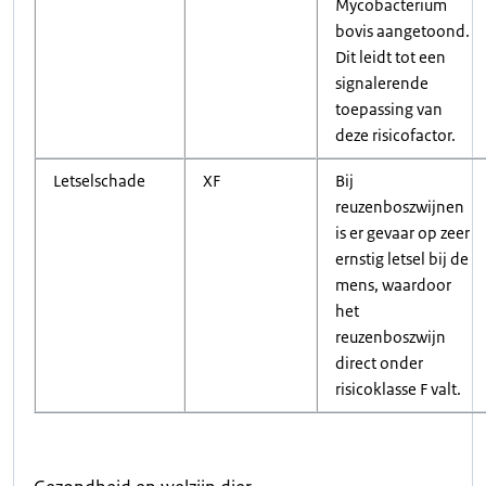
Mycobacterium
bovis aangetoond.
Dit leidt tot een
signalerende
toepassing van
deze risicofactor.
Letselschade
XF
Bij
reuzenboszwijnen
is er gevaar op zeer
ernstig letsel bij de
mens, waardoor
het
reuzenboszwijn
direct onder
risicoklasse F valt.