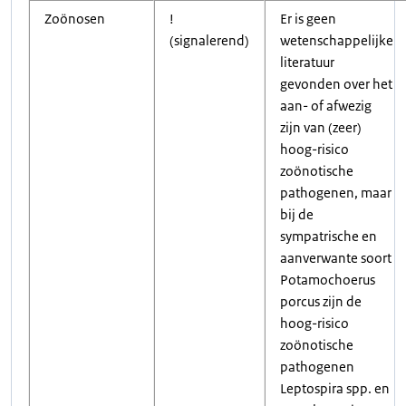
Zoönosen
!
Er is geen
(signalerend)
wetenschappelijke
literatuur
gevonden over het
aan- of afwezig
zijn van (zeer)
hoog-risico
zoönotische
pathogenen, maar
bij de
sympatrische en
aanverwante soort
Potamochoerus
porcus zijn de
hoog-risico
zoönotische
pathogenen
Leptospira spp. en