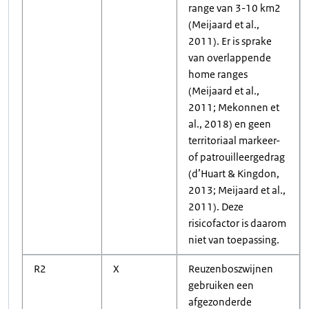
range van 3-10 km2
(Meijaard et al.,
2011). Er is sprake
van overlappende
home ranges
(Meijaard et al.,
2011; Mekonnen et
al., 2018) en geen
territoriaal markeer-
of patrouilleergedrag
(d’Huart & Kingdon,
2013; Meijaard et al.,
2011). Deze
risicofactor is daarom
niet van toepassing.
R2
X
Reuzenboszwijnen
gebruiken een
afgezonderde