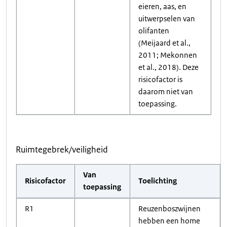
eieren, aas, en
uitwerpselen van
olifanten
(Meijaard et al.,
2011; Mekonnen
et al., 2018). Deze
risicofactor is
daarom niet van
toepassing.
Ruimtegebrek/veiligheid
Van
Risicofactor
Toelichting
toepassing
R1
Reuzenboszwijnen
hebben een home