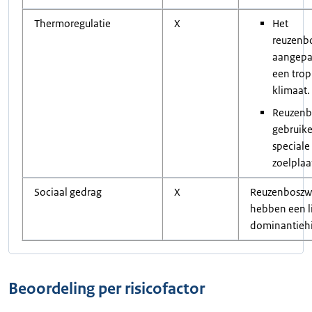
Thermoregulatie
X
Het
reuzenbo
aangepa
een trop
klimaat.
Reuzenb
gebruik
speciale
zoelplaa
Sociaal gedrag
X
Reuzenboszw
hebben een l
dominantiehi
Beoordeling per risicofactor