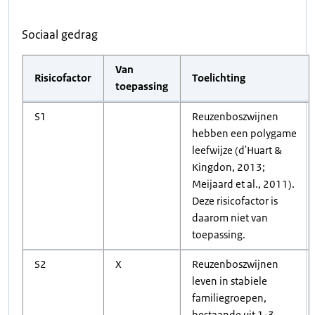
Sociaal gedrag
Van
Risicofactor
Toelichting
toepassing
S1
Reuzenboszwijnen
hebben een polygame
leefwijze (d'Huart &
Kingdon, 2013;
Meijaard et al., 2011).
Deze risicofactor is
daarom niet van
toepassing.
S2
X
Reuzenboszwijnen
leven in stabiele
familiegroepen,
bestaande uit 1-3