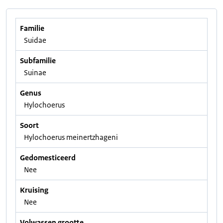
Familie
Suidae
Subfamilie
Suinae
Genus
Hylochoerus
Soort
Hylochoerus meinertzhageni
Gedomesticeerd
Nee
Kruising
Nee
Volwassen grootte