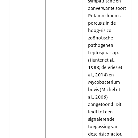
sympatrische en
aanverwante soort
Potamochoerus
porcus zijn de
hoog-risico
zoönotische
pathogenen
Leptospira spp.
(Hunter et al.,
1988; de Vries et
al., 2014) en
Mycobacterium
bovis (Michel et
al., 2006)
aangetoond. Dit
leidt tot een
signalerende
toepassing van
deze risicofactor.