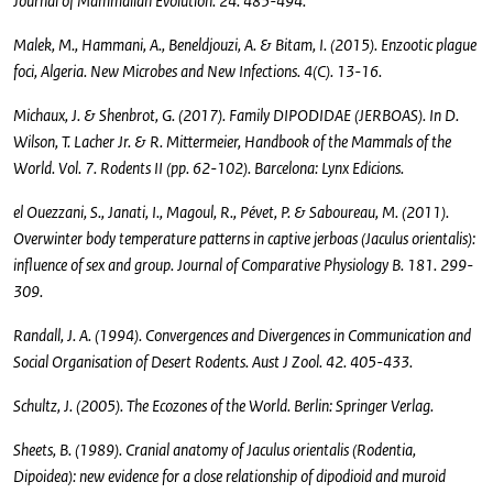
Journal of Mammalian Evolution. 24. 485-494.
Malek, M., Hammani, A., Beneldjouzi, A. & Bitam, I. (2015). Enzootic plague
foci, Algeria. New Microbes and New Infections. 4(C). 13-16.
Michaux, J. & Shenbrot, G. (2017). Family DIPODIDAE (JERBOAS). In D.
Wilson, T. Lacher Jr. & R. Mittermeier, Handbook of the Mammals of the
World. Vol. 7. Rodents II (pp. 62-102). Barcelona: Lynx Edicions.
el Ouezzani, S., Janati, I., Magoul, R., Pévet, P. & Saboureau, M. (2011).
Overwinter body temperature patterns in captive jerboas (Jaculus orientalis):
influence of sex and group. Journal of Comparative Physiology B. 181. 299-
309.
Randall, J. A. (1994). Convergences and Divergences in Communication and
Social Organisation of Desert Rodents. Aust J Zool. 42. 405-433.
Schultz, J. (2005). The Ecozones of the World. Berlin: Springer Verlag.
Sheets, B. (1989). Cranial anatomy of Jaculus orientalis (Rodentia,
Dipoidea): new evidence for a close relationship of dipodioid and muroid