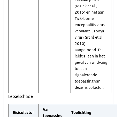
(Malek et al.,
2015) en het aan
Tick-borne
encephalitis virus
verwante Saboya
virus (Grard et al.,
2010)
aangetoond. Dit
leidt alleen in het
geval van wildvang
tot een
signalerende
toepassing van
deze risicofactor.
Letselschade
Van
Risicofactor
Toelichting
toepassing