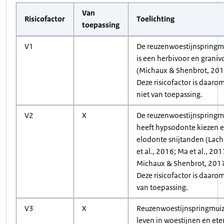
Van
Risicofactor
Toelichting
toepassing
V1
De reuzenwoestijnspringm
is een herbivoor en graniv
(Michaux & Shenbrot, 201
Deze risicofactor is daaro
niet van toepassing.
V2
X
De reuzenwoestijnspringm
heeft hypsodonte kiezen 
elodonte snijtanden (Lach
et al., 2016; Ma et al., 201
Michaux & Shenbrot, 2017
Deze risicofactor is daaro
van toepassing.
V3
X
Reuzenwoestijnspringmui
leven in woestijnen en ete