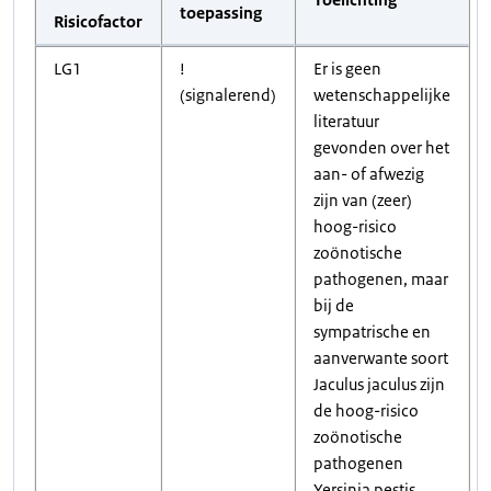
toepassing
Risicofactor
LG1
!
Er is geen
(signalerend)
wetenschappelijke
literatuur
gevonden over het
aan- of afwezig
zijn van (zeer)
hoog-risico
zoönotische
pathogenen, maar
bij de
sympatrische en
aanverwante soort
Jaculus jaculus zijn
de hoog-risico
zoönotische
pathogenen
Yersinia pestis