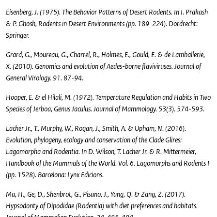
Eisenberg, J. (1975). The Behavior Patterns of Desert Rodents. In I. Prakash
& P. Ghosh, Rodents in Desert Environments (pp. 189-224). Dordrecht:
Springer.
Grard, G., Moureau, G., Charrel, R., Holmes, E., Gould, E. & de Lamballerie,
X. (2010). Genomics and evolution of Aedes-borne flaviviruses. Journal of
General Virology. 91. 87-94.
Hooper, E. & el Hilali, M. (1972). Temperature Regulation and Habits in Two
Species of Jerboa, Genus Jaculus. Journal of Mammology. 53(3). 574-593.
Lacher Jr., T., Murphy, W., Rogan, J., Smith, A. & Upham, N. (2016).
Evolution, phylogeny, ecology and conservation of the Clade Glires:
Lagomorpha and Rodentia. In D. Wilson, T. Lacher Jr. & R. Mittermeier,
Handbook of the Mammals of the World. Vol. 6. Lagomorphs and Rodents I
(pp. 1528). Barcelona: Lynx Edicions.
Ma, H., Ge, D., Shenbrot, G., Pisano, J., Yang, Q. & Zang, Z. (2017).
Hypsodonty of Dipodidae (Rodentia) with diet preferences and habitats.