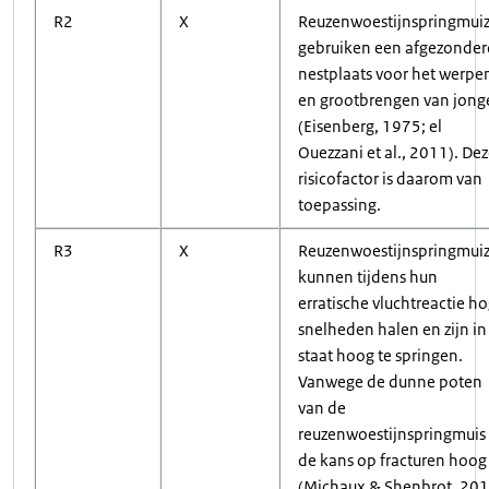
R2
X
Reuzenwoestijnspringmui
gebruiken een afgezonde
nestplaats voor het werpe
en grootbrengen van jong
(Eisenberg, 1975; el
Ouezzani et al., 2011). De
risicofactor is daarom van
toepassing.
R3
X
Reuzenwoestijnspringmui
kunnen tijdens hun
erratische vluchtreactie h
snelheden halen en zijn in
staat hoog te springen.
Vanwege de dunne poten
van de
reuzenwoestijnspringmuis 
de kans op fracturen hoog
(Michaux & Shenbrot, 201