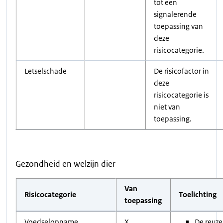
tot een
signalerende
toepassing van
deze
risicocategorie.
Letselschade
De risicofactor in
deze
risicocategorie is
niet van
toepassing.
Gezondheid en welzijn dier
Van
Risicocategorie
Toelichting
toepassing
Voedselopname
X
De reuz