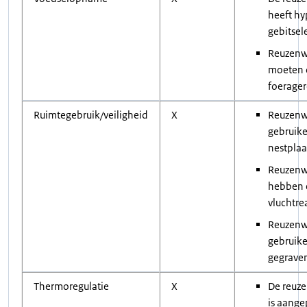
heeft h
gebitse
Reuzenw
moeten d
foerage
Ruimtegebruik/veiligheid
X
Reuzenw
gebruik
nestplaa
Reuzenw
hebben 
vluchtre
Reuzenw
gebruike
gegrave
Thermoregulatie
X
De reuz
is aange