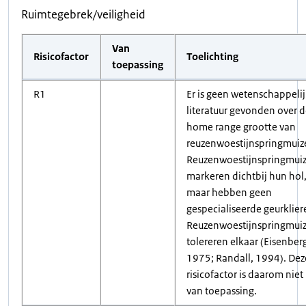
Ruimtegebrek/veiligheid
Van
Risicofactor
Toelichting
toepassing
R1
Er is geen wetenschappeli
literatuur gevonden over 
home range grootte van
reuzenwoestijnspringmuiz
Reuzenwoestijnspringmui
markeren dichtbij hun hol
maar hebben geen
gespecialiseerde geurklier
Reuzenwoestijnspringmui
tolereren elkaar (Eisenber
1975; Randall, 1994). Dez
risicofactor is daarom niet
van toepassing.