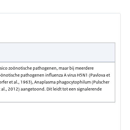
-risico zoönotische pathogenen, maar bij meerdere
zoönotische pathogenen influenza A virus H5N1 (Pavlova et
rgdorfer et al., 1963), Anaplasma phagocytophilum (Pulscher
et al., 2012) aangetoond. Dit leidt tot een signalerende