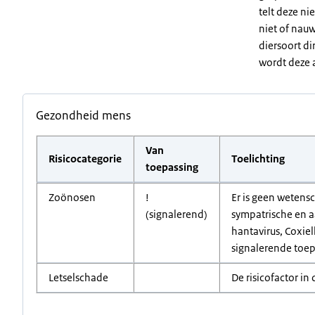
telt deze ni
niet of nauw
diersoort di
wordt deze 
Gezondheid mens
Van
Risicocategorie
Toelichting
toepassing
Zoönosen
!
Er is geen wetens
(signalerend)
sympatrische en a
hantavirus, Coxie
signalerende toep
Letselschade
De risicofactor in