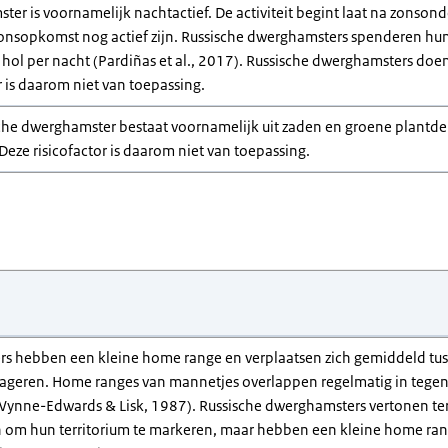
er is voornamelijk nachtactief. De activiteit begint laat na zonson
zonsopkomst nog actief zijn. Russische dwerghamsters spenderen hun 
hol per nacht (Pardiñas et al., 2017). Russische dwerghamsters doen
r is daarom niet van toepassing.
sche dwerghamster bestaat voornamelijk uit zaden en groene plantdel
 Deze risicofactor is daarom niet van toepassing.
s hebben een kleine home range en verplaatsen zich gemiddeld tuss
ageren. Home ranges van mannetjes overlappen regelmatig in tegenst
 Wynne-Edwards & Lisk, 1987). Russische dwerghamsters vertonen ter
n om hun territorium te markeren, maar hebben een kleine home range 