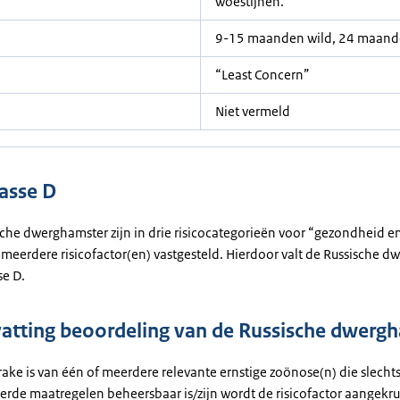
woestijnen.
9-15 maanden wild, 24 maand
“Least Concern”
Niet vermeld
lasse D
sche dwerghamster zijn in drie risicocategorieën voor “gezondheid en
 meerdere risicofactor(en) vastgesteld. Hierdoor valt de Russische 
se D.
tting beoordeling van de Russische dwerg
rake is van één of meerdere relevante ernstige zoönose(n) die slecht
erde maatregelen beheersbaar is/zijn wordt de risicofactor aangekrui