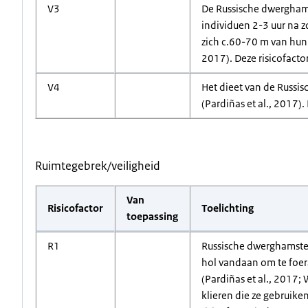
V3
De Russische dwerghamst
individuen 2-3 uur na 
zich c.60-70 m van hun 
2017). Deze risicofacto
V4
Het dieet van de Russi
(Pardiñas et al., 2017).
Ruimtegebrek/veiligheid
Van
Risicofactor
Toelichting
toepassing
R1
Russische dwerghamster
hol vandaan om te foer
(Pardiñas et al., 2017;
klieren die ze gebruike