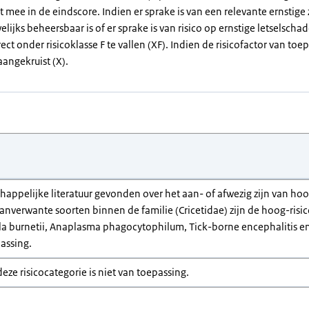
et mee in de eindscore. Indien er sprake is van een relevante ernstig
elijks beheersbaar is of er sprake is van risico op ernstige letselsch
rect onder risicoklasse F te vallen (XF). Indien de risicofactor van toep
aangekruist (X).
chappelijke literatuur gevonden over het aan- of afwezig zijn van h
anverwante soorten binnen de familie (Cricetidae) zijn de hoog-risi
lla burnetii, Anaplasma phagocytophilum, Tick-borne encephalitis en 
assing.
 deze risicocategorie is niet van toepassing.