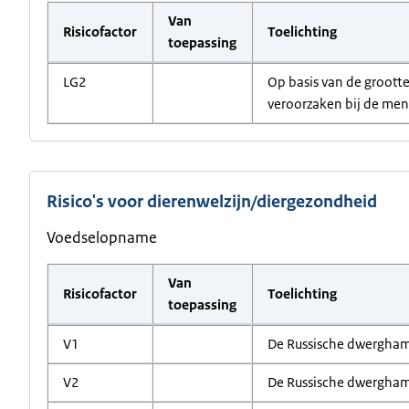
Van
Risicofactor
Toelichting
toepassing
LG2
Op basis van de grootte
veroorzaken bij de mens
Risico's voor dierenwelzijn/diergezondheid
Voedselopname
Van
Risicofactor
Toelichting
toepassing
V1
De Russische dwerghamst
V2
De Russische dwerghams