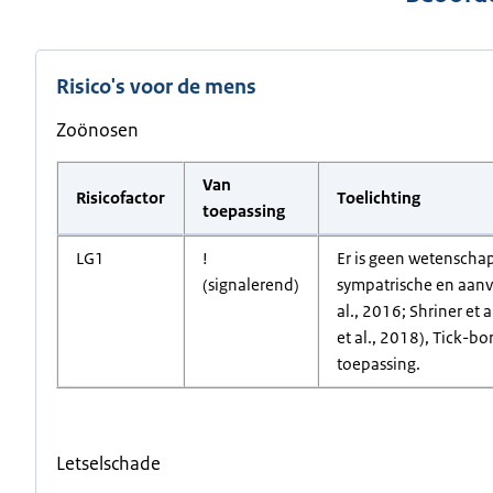
Risico's voor de mens
Zoönosen
Van
Risicofactor
Toelichting
toepassing
LG1
!
Er is geen wetenschap
(signalerend)
sympatrische en aanve
al., 2016; Shriner et 
et al., 2018), Tick-bo
toepassing.
Letselschade