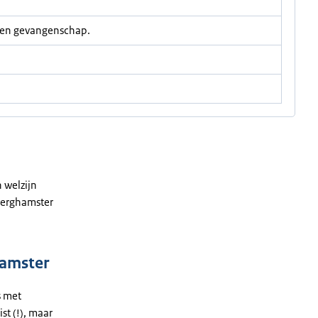
en gevangenschap.
 welzijn
dwerghamster
hamster
s met
st (!), maar