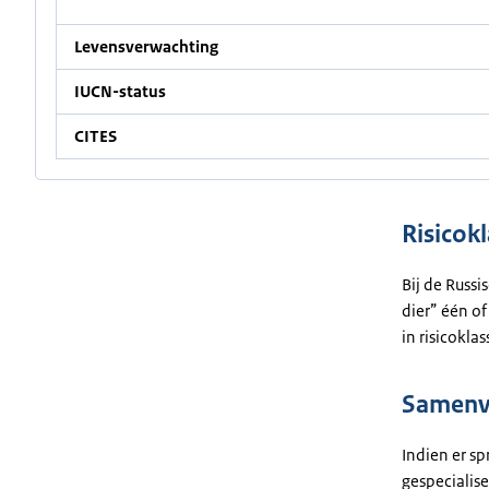
Levensverwachting
IUCN-status
CITES
Risicok
Bij de Russi
dier” één of
in risicoklas
Samenva
Indien er sp
gespecialise