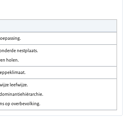
 toepassing.
onderde nestplaats.
ven holen.
teppeklimaat.
jze leefwijze.
 dominantiehiërarchie.
ans op overbevolking.