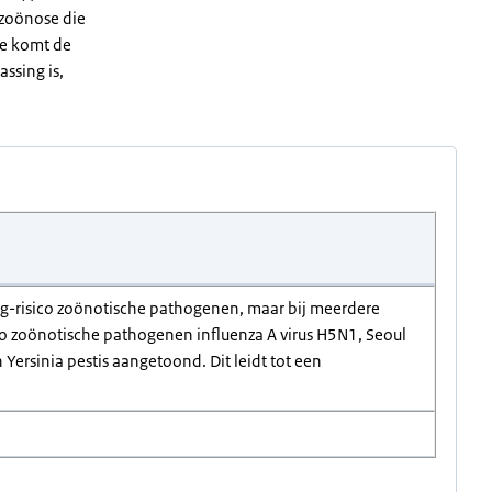
e zoönose die
ade komt de
assing is,
oog-risico zoönotische pathogenen, maar bij meerdere
co zoönotische pathogenen influenza A virus H5N1, Seoul
Yersinia pestis aangetoond. Dit leidt tot een