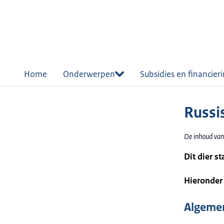
r de
tent
Home
Onderwerpen
Subsidies en financier
Russi
De inhoud van
Dit dier s
Hieronder 
Algemen