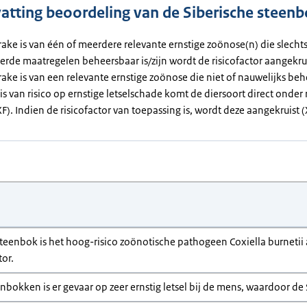
tting beoordeling van de Siberische steen
rake is van één of meerdere relevante ernstige zoönose(n) die slecht
erde maatregelen beheersbaar is/zijn wordt de risicofactor aangekrui
rake is van een relevante ernstige zoönose die niet of nauwelijks beh
 is van risico op ernstige letselschade komt de diersoort direct onder 
(XF). Indien de risicofactor van toepassing is, wordt deze aangekruist 
 steenbok is het hoog-risico zoönotische pathogeen Coxiella burnetii
tor.
enbokken is er gevaar op zeer ernstig letsel bij de mens, waardoor de 