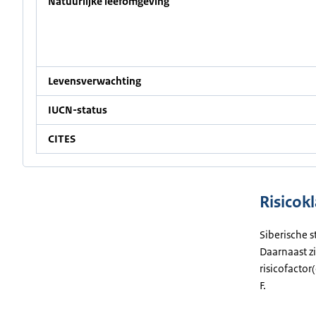
Natuurlijke leefomgeving
Levensverwachting
IUCN-status
CITES
Risicokl
Siberische s
Daarnaast zi
risicofactor
F.