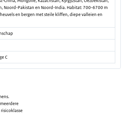
st-China, Mongolië, Kazachstan, Kyrgyzstan, Oezbekistan,
an, Noord-Pakistan en Noord-India. Habitat: 700-6700 m
heuvels en bergen met steile kliffen, diepe valleien en
enschap
age C
mens.
f meerdere
risicoklasse