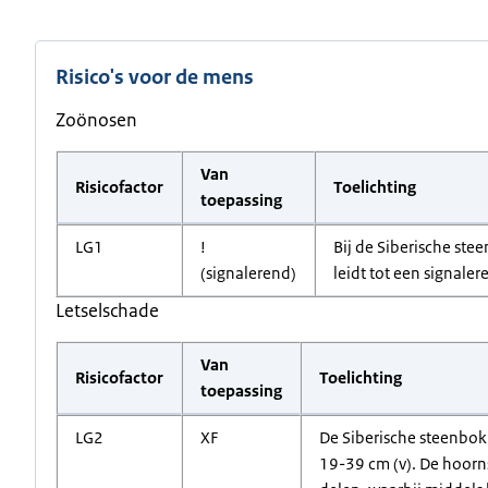
Risico's voor de mens
Zoönosen
Van
Risicofactor
Toelichting
toepassing
LG1
!
Bij de Siberische ste
(signalerend)
leidt tot een signale
Letselschade
Van
Risicofactor
Toelichting
toepassing
LG2
XF
De Siberische steenbok
19-39 cm (v). De hoorn