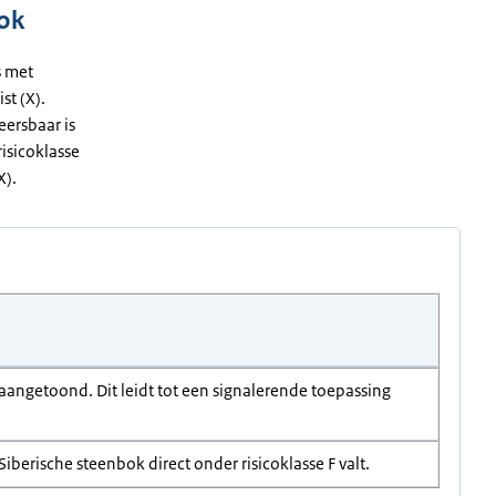
bok
s met
st (X).
eersbaar is
risicoklasse
(X).
 aangetoond. Dit leidt tot een signalerende toepassing
Siberische steenbok direct onder risicoklasse F valt.