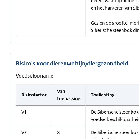
delen, waarbij middels 
en het hanteren van Si
Gezien de grootte, morf
Siberische steenbok dire
Risico's voor dierenwelzijn/diergezondheid
Voedselopname
Van
Risicofactor
Toelichting
toepassing
V1
De Siberische steenbok 
voedselbeschikbaarheid 
V2
X
De Siberische steenbok 