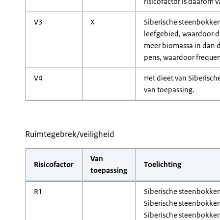
risicofactor is daarom 
V3
X
Siberische steenbokken 
leefgebied, waardoor d
meer biomassa in dan d
pens, waardoor frequen
V4
Het dieet van Siberisch
van toepassing.
Ruimtegebrek/veiligheid
Van
Risicofactor
Toelichting
toepassing
R1
Siberische steenbokken
Siberische steenbokken
Siberische steenbokken 