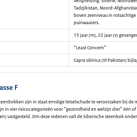
Verspreiding: Siberië, Noordwe
Tadzjikistan, Noord-Afghanist
boven zeeniveau in rotsachtige 
puinwaaiers.
15 jaar (m), 22 jaar (v) gevang
“Least Concern”
Capra sibirica (III Pakistan) bijl
asse F
teenbokken zijn in staat ernstige letselschade te veroorzaken bij de 
jn in vier risicocategorieën voor “gezondheid en welzijn dier” één o
(en) vastgesteld. Om deze redenen valt de Siberische steenbok onder 