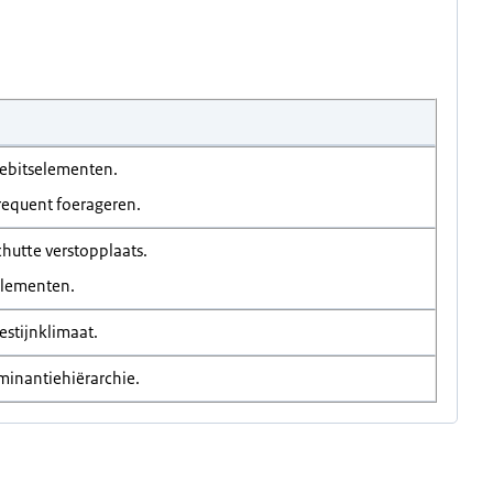
gebitselementen.
requent foerageren.
hutte verstopplaats.
elementen.
estijnklimaat.
minantiehiërarchie.