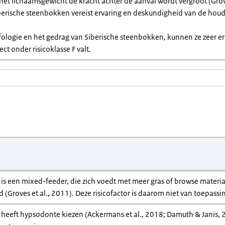
het lichaamsgewicht de kracht achter de aanval wordt vergroot (Grove
berische steenbokken vereist ervaring en deskundigheid van de houd
ologie en het gedrag van Siberische steenbokken, kunnen ze zeer er
ct onder risicoklasse F valt.
is een mixed-feeder, die zich voedt met meer gras of browse materia
(Groves et al., 2011). Deze risicofactor is daarom niet van toepassi
heeft hypsodonte kiezen (Ackermans et al., 2018; Damuth & Janis, 2