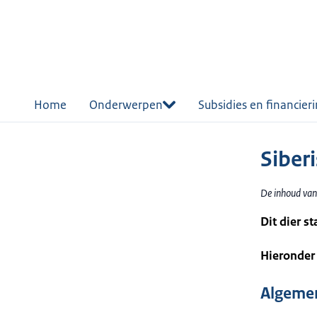
r de
tent
Home
Onderwerpen
Subsidies en financier
Siber
De inhoud van
Dit dier s
Hieronder 
Algemen