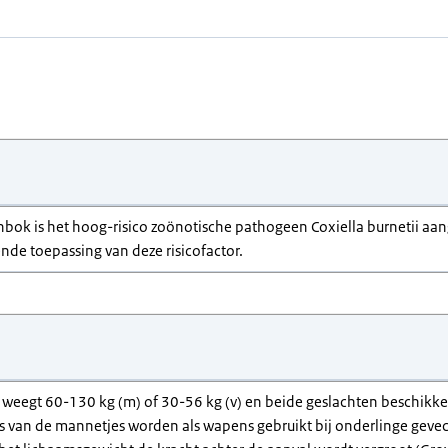
enbok is het hoog-risico zoönotische pathogeen Coxiella burnetii aang
rende toepassing van deze risicofactor.
 weegt 60-130 kg (m) of 30-56 kg (v) en beide geslachten beschikk
s van de mannetjes worden als wapens gebruikt bij onderlinge geve