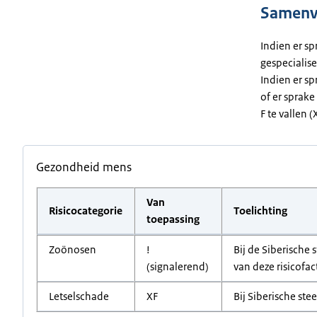
Samenva
Indien er sp
gespecialise
Indien er sp
of er sprake
F te vallen 
Gezondheid mens
Van
Risicocategorie
Toelichting
toepassing
Zoönosen
!
Bij de Siberische
(signalerend)
van deze risicofac
Letselschade
XF
Bij Siberische ste