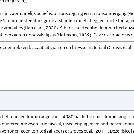
van toepassing.
zijn voornamelijk actief voor zonsopgang en na zonsondergang (Grove
e Siberische steenbok grote afstanden moet afleggen om te foerager
e vrouwtjes (Han et al., 2020). Siberische steenbokken zijn herka
t foerageren noodzakelijk is (Hofmann, 1989). Deze risicofactor is
e steenbokken bestaat uit grassen en browse materiaal (Groves et al., 
 hebben een home range van c.4080 ha. Individuele home ranges ov
 migreren om zware sneeuwval, insectenplagen en andere verstoring
vertonen geen territoriaal gedrag (Groves et al., 2011). Deze risicof