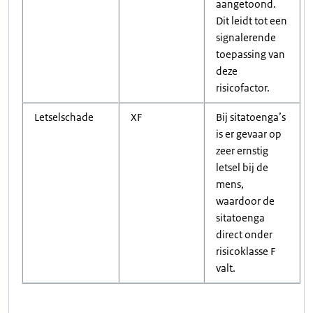
aangetoond.
Dit leidt tot een
signalerende
toepassing van
deze
risicofactor.
Letselschade
XF
Bij sitatoenga’s
is er gevaar op
zeer ernstig
letsel bij de
mens,
waardoor de
sitatoenga
direct onder
risicoklasse F
valt.