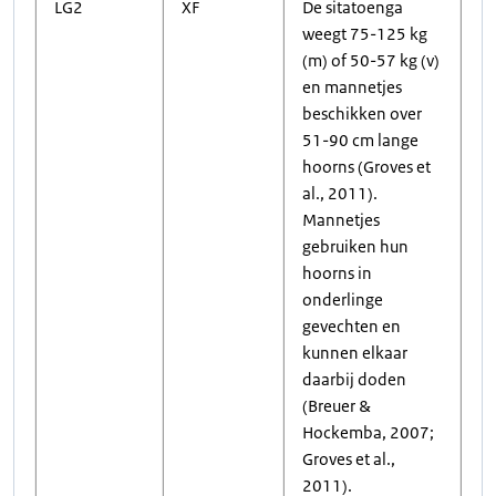
LG2
XF
De sitatoenga
weegt 75-125 kg
(m) of 50-57 kg (v)
en mannetjes
beschikken over
51-90 cm lange
hoorns (Groves et
al., 2011).
Mannetjes
gebruiken hun
hoorns in
onderlinge
gevechten en
kunnen elkaar
daarbij doden
(Breuer &
Hockemba, 2007;
Groves et al.,
2011).