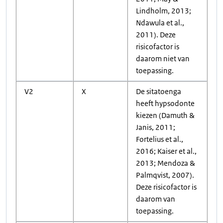
Lindholm, 2013;
Ndawula et al.,
2011). Deze
risicofactor is
daarom niet van
toepassing.
V2
X
De sitatoenga
heeft hypsodonte
kiezen (Damuth &
Janis, 2011;
Fortelius et al.,
2016; Kaiser et al.,
2013; Mendoza &
Palmqvist, 2007).
Deze risicofactor is
daarom van
toepassing.