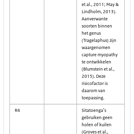
et al., 2011; May &
Lindholm, 2013).
Aanverwante
soorten binnen
het genus
(Tragelaphus) zijn
waargenomen
capture myopathy
te ontwikkelen
(Blumstein et al.,
2015). Deze
risicofactor is
daarom van
toepassing.
R4
Sitatoenga’s
gebruiken geen
holen of kuilen
(Groves et al.,