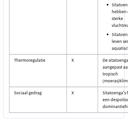
Sitatoen
hebben 
sterke
vluchtre
Sitatoen
leven se
aquatisc
Thermoregulatie
X
De sitatoenga
aangepast aa
tropisch
(moeras)klim
Sociaal gedrag
X
Sitatoenga’s
een despotis
dominantiehi