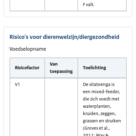
F valt.
Risico's voor dierenwelzijn/diergezondheid
Voedselopname
Van
Risicofactor
Toelichting
toepassing
V1
De sitatoenga is
een mixed-feeder,
die zich voedt met
waterplanten,
kruiden, zeggen,
grassen en struiken
(Groves et al.,
2011; May &