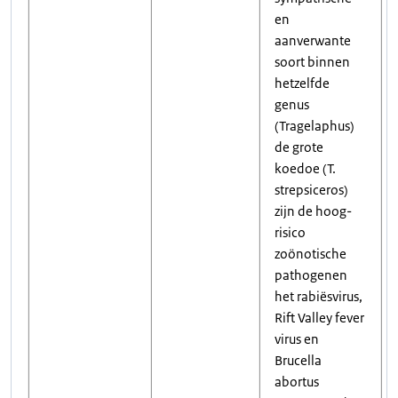
en
aanverwante
soort binnen
hetzelfde
genus
(Tragelaphus)
de grote
koedoe (T.
strepsiceros)
zijn de hoog-
risico
zoönotische
pathogenen
het rabiësvirus,
Rift Valley fever
virus en
Brucella
abortus