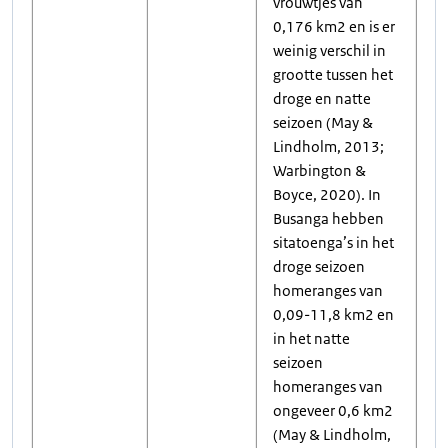
vrouwtjes van
0,176 km2 en is er
weinig verschil in
grootte tussen het
droge en natte
seizoen (May &
Lindholm, 2013;
Warbington &
Boyce, 2020). In
Busanga hebben
sitatoenga’s in het
droge seizoen
homeranges van
0,09-11,8 km2 en
in het natte
seizoen
homeranges van
ongeveer 0,6 km2
(May & Lindholm,