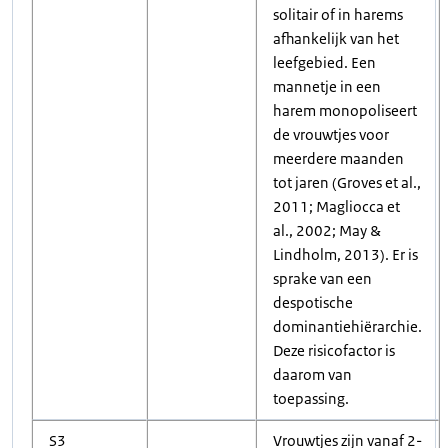
solitair of in harems
afhankelijk van het
leefgebied. Een
mannetje in een
harem monopoliseert
de vrouwtjes voor
meerdere maanden
tot jaren (Groves et al.,
2011; Magliocca et
al., 2002; May &
Lindholm, 2013). Er is
sprake van een
despotische
dominantiehiërarchie.
Deze risicofactor is
daarom van
toepassing.
S3
Vrouwtjes zijn vanaf 2-