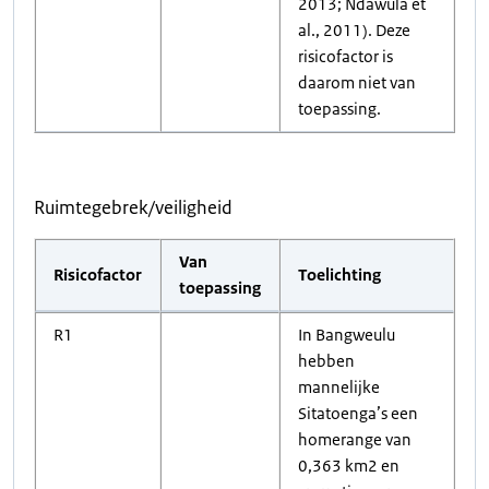
2013; Ndawula et
al., 2011). Deze
risicofactor is
daarom niet van
toepassing.
Ruimtegebrek/veiligheid
Van
Risicofactor
Toelichting
toepassing
R1
In Bangweulu
hebben
mannelijke
Sitatoenga’s een
homerange van
0,363 km2 en