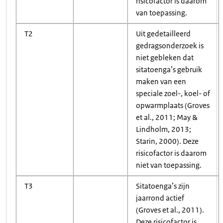
risicofactor is daarom
van toepassing.
T2
Uit gedetailleerd
gedragsonderzoek is
niet gebleken dat
sitatoenga’s gebruik
maken van een
speciale zoel-, koel- of
opwarmplaats (Groves
et al., 2011; May &
Lindholm, 2013;
Starin, 2000). Deze
risicofactor is daarom
niet van toepassing.
T3
Sitatoenga’s zijn
jaarrond actief
(Groves et al., 2011).
Deze risicofactor is