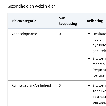
Gezondheid en welzijn dier
Van
Risicocategorie
Toelichting
toepassing
Voedselopname
X
De sitat
heeft
hypsodo
gebitse
Sitatoen
moeten d
frequent
foerage
Ruimtegebruik/veiligheid
X
Sitatoen
gebruik
beschut
verstopp