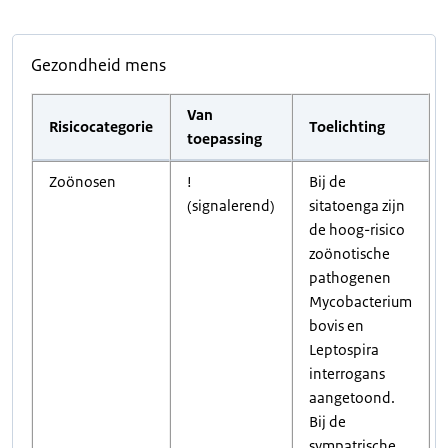
Gezondheid mens
Van
Risicocategorie
Toelichting
toepassing
Zoönosen
!
Bij de
(signalerend)
sitatoenga zijn
de hoog-risico
zoönotische
pathogenen
Mycobacterium
bovis en
Leptospira
interrogans
aangetoond.
Bij de
sympatrische