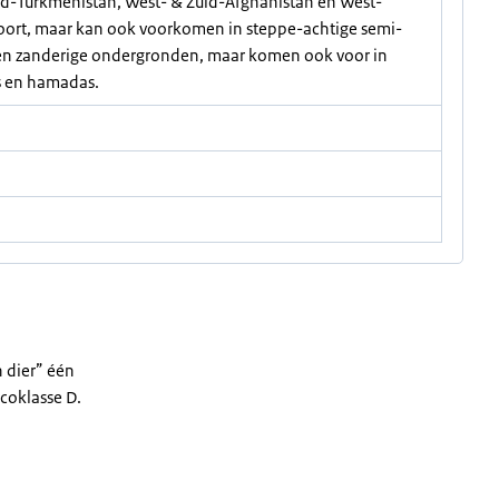
d-Turkmenistan, West- & Zuid-Afghanistan en West-
soort, maar kan ook voorkomen in steppe-achtige semi-
ren zanderige ondergronden, maar komen ook voor in
s en hamadas.
n dier” één
icoklasse D.