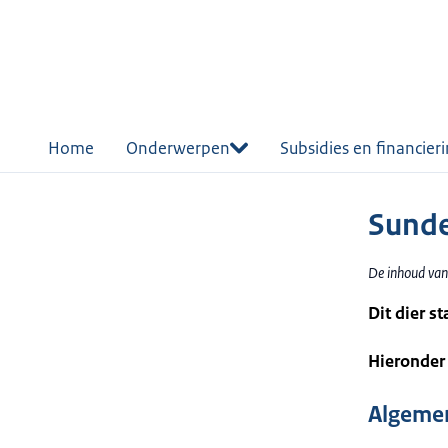
r de
tent
Home
Onderwerpen
Subsidies en financier
Sunde
De inhoud van
Dit dier s
Hieronder 
Algemen