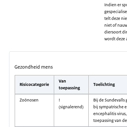
Indien er sp
gespecialise
telt deze ni
niet of nauw
diersoort di
wordt deze a
Gezondheid mens
Van
Risicocategorie
Toelichting
toepassing
Zoönosen
!
Bij de Sundevalls
(signalerend)
bij sympatrische 
encephalitis virus
toepassing van dez