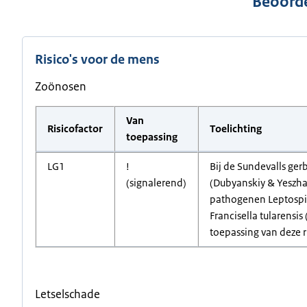
Beoorde
Risico's voor de mens
Zoönosen
Van
Risicofactor
Toelichting
toepassing
LG1
!
Bij de Sundevalls ger
(signalerend)
(Dubyanskiy & Yeszha
pathogenen Leptospira
Francisella tularensis
toepassing van deze ri
Letselschade