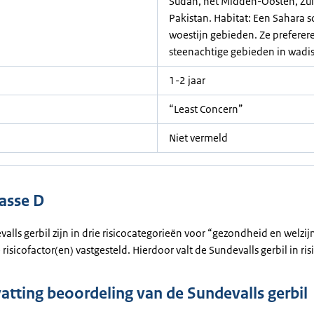
Sudan, het Midden-Oosten, Zui
Pakistan. Habitat: Een Sahara 
woestijn gebieden. Ze prefere
steenachtige gebieden in wadi
1-2 jaar
“Least Concern”
Niet vermeld
lasse D
valls gerbil zijn in drie risicocategorieën voor “gezondheid en welzij
risicofactor(en) vastgesteld. Hierdoor valt de Sundevalls gerbil in ris
tting beoordeling van de Sundevalls gerbil