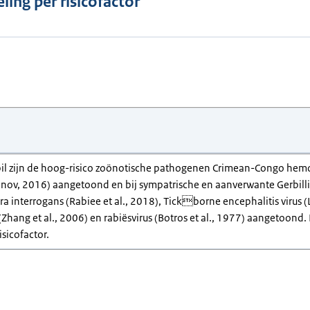
ling per risicofactor
bil zijn de hoog-risico zoönotische pathogenen Crimean-Congo hemorrh
nov, 2016) aangetoond en bij sympatrische en aanverwante Gerbillin
 interrogans (Rabiee et al., 2018), Tickborne encephalitis virus (Lo
 (Zhang et al., 2006) en rabiësvirus (Botros et al., 1977) aangetoond.
sicofactor.