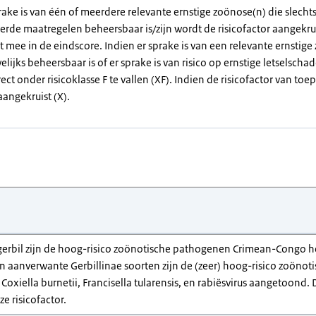
rake is van één of meerdere relevante ernstige zoönose(n) die slecht
erde maatregelen beheersbaar is/zijn wordt de risicofactor aangekrui
et mee in de eindscore. Indien er sprake is van een relevante ernstig
elijks beheersbaar is of er sprake is van risico op ernstige letselsch
rect onder risicoklasse F te vallen (XF). Indien de risicofactor van toep
angekruist (X).
 gerbil zijn de hoog-risico zoönotische pathogenen Crimean-Congo he
en aanverwante Gerbillinae soorten zijn de (zeer) hoog-risico zoöno
, Coxiella burnetii, Francisella tularensis, en rabiësvirus aangetoond.
e risicofactor.