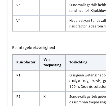
V3
Sundevalls gerbils hebb
rond het hol (Khokhlova 
V4
Het dieet van Sundevall
risicofactor is daarom n
Ruimtegebrek/veiligheid
Van
Risicofactor
Toelichting
toepassing
R1
Er is geen wetenschapp
(Daly & Daly, 1975b), g
1994). Deze risicofacto
R2
X
Sundevalls gerbils gebr
daarom van toepassing