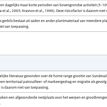
en dagelijks maar korte perioden van bovengrondse activiteit (5-10%
et al., 2003; Krasnov et al., 1996). Deze risicofactor is daarom niet
s gerbils bestaat uit zaden en ander plantmateriaal van meerdere pl
iet van toepassing.
elijke literatuur gevonden over de home range grootte van Sundevall
een territoriaal patrouilleer- of markeergedrag en migratie als gevol
r is daarom niet van toepassing.
uiken een afgezonderde nestplaats voor het werpen en grootbrengen v
.