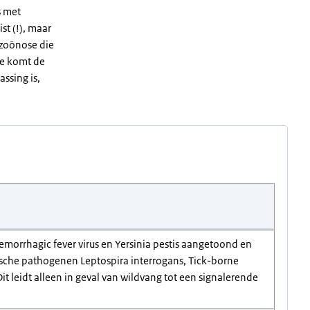
s met
st (!), maar
e zoönose die
ade komt de
assing is,
morrhagic fever virus en Yersinia pestis aangetoond en
tische pathogenen Leptospira interrogans, Tick-borne
 Dit leidt alleen in geval van wildvang tot een signalerende