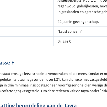
Andesgebergte. Habitat: In trop
regenwoud, galerijbossen, nev
in graslanden en agrarische ge
22 jaar in gevangenschap.
"Least concern"
Bijlage C
asse F
 in staat ernstige letselschade te veroorzaken bij de mens. Omdat er
lijke literatuur is gevonden over LG1, kan dit risico niet vastgeste
jn in drie minimaal risicocategorieën voor “gezondheid en welzijn di
icofactor(en) vastgesteld. Om deze redenen valt de tayra onder “risi
tting beoordeling van de Tayra