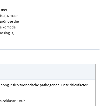
s met
st (!), maar
e zoönose die
ade komt de
assing is,
r) hoog-risico zoönotische pathogenen. Deze risicofactor
sicoklasse F valt.