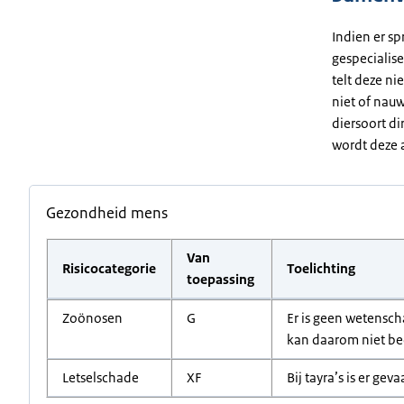
Indien er sp
gespecialise
telt deze ni
niet of nauw
diersoort di
wordt deze a
Gezondheid mens
Van
Risicocategorie
Toelichting
toepassing
Zoönosen
G
Er is geen wetensch
kan daarom niet b
Letselschade
XF
Bij tayra’s is er gev