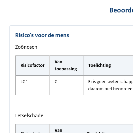
Beoorde
Risico's voor de mens
Zoönosen
Van
Risicofactor
Toelichting
toepassing
LG1
G
Er is geen wetenschapp
daarom niet beoordee
Letselschade
Van