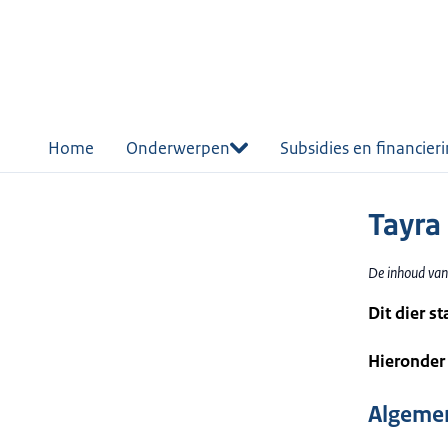
r de
tent
Home
Onderwerpen
Subsidies en financier
Tayra
De inhoud van
Dit dier s
Hieronder 
Algemen