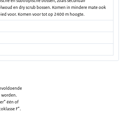
ische en subtropische bossen, zoals secundair
elwoud en dry scrub bossen. Komen in mindere mate ook
bied voor. Komen voor tot op 2400 m hoogte.
 onvoldoende
ld worden.
er” één of
coklasse F”.