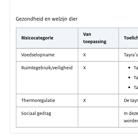
Gezondheid en welzijn dier
Van
Risicocategorie
Toelic
toepassing
Voedselopname
X
Tayra’
Ruimtegebruik/veiligheid
X
Ta
Ta
Ta
Thermoregulatie
X
De tay
Sociaal gedrag
In deze
worde