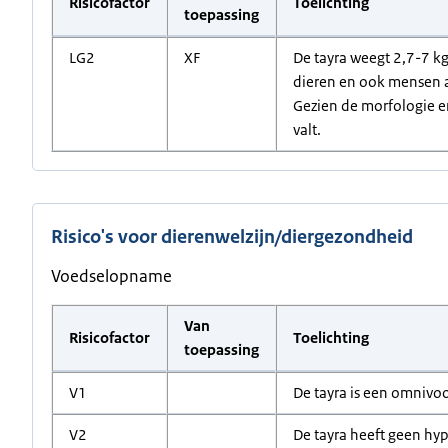
Risicofactor
Toelichting
toepassing
LG2
XF
De tayra weegt 2,7-7 kg
dieren en ook mensen a
Gezien de morfologie en
valt.
Risico's voor dierenwelzijn/diergezondheid
Voedselopname
Van
Risicofactor
Toelichting
toepassing
V1
De tayra is een omnivoo
V2
De tayra heeft geen hyp