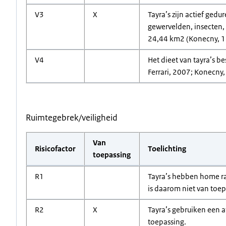
V3
X
Tayra’s zijn actief gedu
gewervelden, insecten, 
24,44 km2 (Konecny, 19
V4
Het dieet van tayra’s be
Ferrari, 2007; Konecny,
Ruimtegebrek/veiligheid
Van
Risicofactor
Toelichting
toepassing
R1
Tayra’s hebben home ran
is daarom niet van toep
R2
X
Tayra’s gebruiken een 
toepassing.