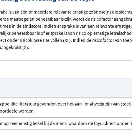
rake is van één of meerdere relevante ernstige zoönose(n) die slecht
erde maatregelen beheersbaar is/zijn wordt de risicofactor aangekrui
et mee in de eindscore. Indien er sprake is van een relevante ernstig
elijks beheersbaar is of er sprake is van risico op ernstige letselsch
rect onder risicoklasse F te vallen (XF). Indien de risicofactor van toep
angekruist (X).
appelijke literatuur gevonden over het aan- of afwezig zijn van (zee
eoordeeld worden.
aar op zeer ernstig letsel bij de mens, waardoor de tayra direct onder ri