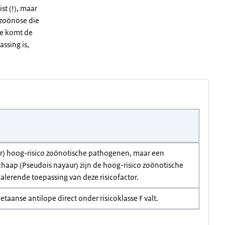
st (!), maar
e zoönose die
ade komt de
assing is,
zeer) hoog-risico zoönotische pathogenen, maar een
haap (Pseudois nayaur) zijn de hoog-risico zoönotische
nalerende toepassing van deze risicofactor.
etaanse antilope direct onder risicoklasse F valt.