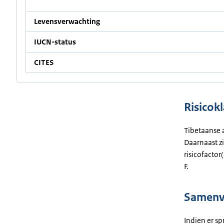
Levensverwachting
IUCN-status
CITES
Risicokl
Tibetaanse a
Daarnaast zi
risicofactor
F.
Samenva
Indien er sp