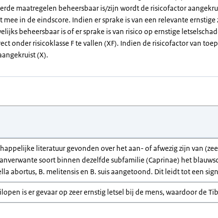
erde maatregelen beheersbaar is/zijn wordt de risicofactor aangekrui
et mee in de eindscore. Indien er sprake is van een relevante ernstig
elijks beheersbaar is of er sprake is van risico op ernstige letselsch
rect onder risicoklasse F te vallen (XF). Indien de risicofactor van toep
angekruist (X).
chappelijke literatuur gevonden over het aan- of afwezig zijn van (
anverwante soort binnen dezelfde subfamilie (Caprinae) het blauwsc
a abortus, B. melitensis en B. suis aangetoond. Dit leidt tot een sig
ilopen is er gevaar op zeer ernstig letsel bij de mens, waardoor de Tib