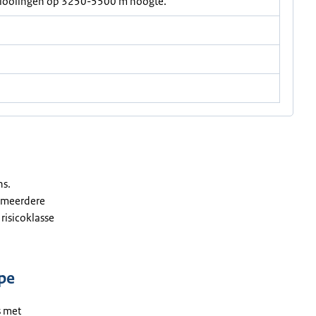
 glooiingen op 3250-5500 m hoogte.
ns.
f meerdere
risicoklasse
pe
s met