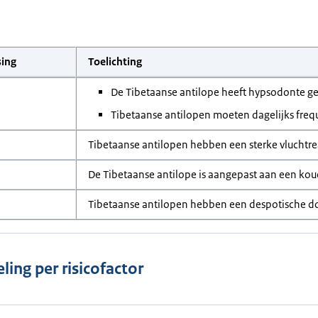
sing
Toelichting
De Tibetaanse antilope heeft hypsodonte g
Tibetaanse antilopen moeten dagelijks freq
Tibetaanse antilopen hebben een sterke vluchtre
De Tibetaanse antilope is aangepast aan een ko
Tibetaanse antilopen hebben een despotische d
ling per risicofactor