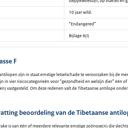
steppewoestijn, op vlaktes en
10 jaar wild.
“Endangered”
Bijlage A(I)
asse F
ntilopen zijn in staat ernstige letselschade te veroorzaken bij de me
jn in vier risicocategorieën voor “gezondheid en welzijn dier” één o
(en) vastgesteld. Om deze redenen valt de Tibetaanse antilope onder 
tting beoordeling van de Tibetaanse antilo
rake is van één of meerdere relevante ernstige zoönose(n) die slecht