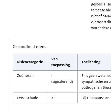
gespecialise
telt deze ni
niet of nauw
diersoort di
wordt deze a
Gezondheid mens
Van
Risicocategorie
Toelichting
toepassing
Zoönosen
!
Er is geen wetens
(signalerend)
sympatrische en a
pathogenen Brucell
Letselschade
XF
Bij Tibetaanse ant