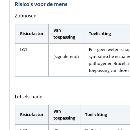
Risico's voor de mens
Zoönosen
Van
Risicofactor
Toelichting
toepassing
LG1
!
Er is geen wetenschap
(signalerend)
sympatrische en aanv
pathogenen Brucella a
toepassing van deze r
Letselschade
Van
Risicofactor
Toelichting
toepassing