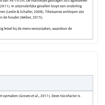
s van 54-70 cm. De mannetjes gedragen zich agressiever
 2011). In uitzonderlijke gevallen loopt een onderling
n (Leslie & Schaller, 2008). Tibetaanse antilopen zijn
van de houder (Weber, 2015).
ig letsel bij de mens veroorzaken, waardoor de
 opmaken (Groves et al., 2011). Deze risicofactor is