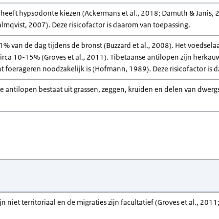
heeft hypsodonte kiezen (Ackermans et al., 2018; Damuth & Janis, 20
lmqvist, 2007). Deze risicofactor is daarom van toepassing.
% van de dag tijdens de bronst (Buzzard et al., 2008). Het voedsela
circa 10-15% (Groves et al., 2011). Tibetaanse antilopen zijn herk
t foerageren noodzakelijk is (Hofmann, 1989). Deze risicofactor is 
e antilopen bestaat uit grassen, zeggen, kruiden en delen van dwergst
n niet territoriaal en de migraties zijn facultatief (Groves et al., 201