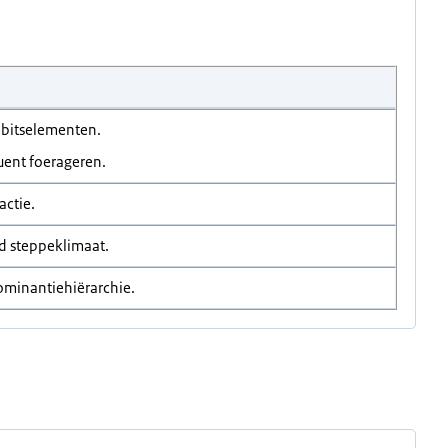
ebitselementen.
uent foerageren.
actie.
ud steppeklimaat.
ominantiehiërarchie.