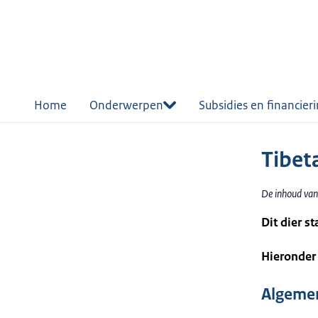
r de
tent
Home
Onderwerpen
Subsidies en financier
Tibet
De inhoud van
Dit dier s
Hieronder 
Algemen