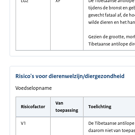
LG2
XF
De Tibetaanse antilope
tijdens de bronst en ge
gevecht fataal af, de h
wilde dieren en het ha
Gezien de grootte, morf
Tibetaanse antilope dire
Risico's voor dierenwelzijn/diergezondheid
Voedselopname
Van
Risicofactor
Toelichting
toepassing
V1
De Tibetaanse antilope 
daarom niet van toepas