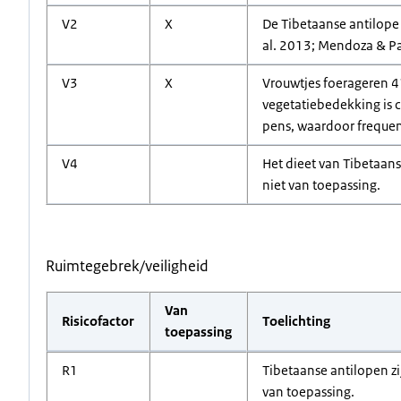
V2
X
De Tibetaanse antilope 
al. 2013; Mendoza & Pa
V3
X
Vrouwtjes foerageren 41
vegetatiebedekking is 
pens, waardoor frequen
V4
Het dieet van Tibetaans
niet van toepassing.
Ruimtegebrek/veiligheid
Van
Risicofactor
Toelichting
toepassing
R1
Tibetaanse antilopen zij
van toepassing.