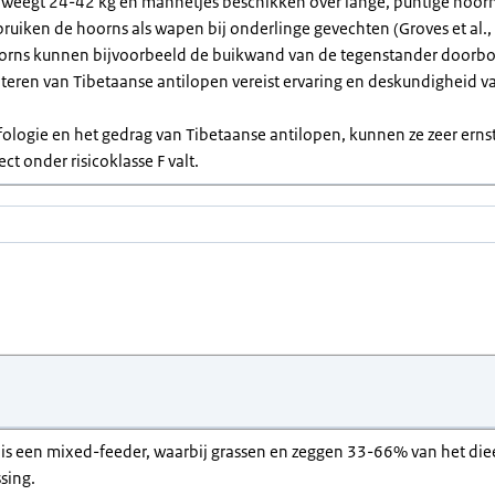
 weegt 24-42 kg en mannetjes beschikken over lange, puntige hoorn
bruiken de hoorns als wapen bij onderlinge gevechten (Groves et al.,
oorns kunnen bijvoorbeeld de buikwand van de tegenstander doorbore
nteren van Tibetaanse antilopen vereist ervaring en deskundigheid 
ologie en het gedrag van Tibetaanse antilopen, kunnen ze zeer ernst
ct onder risicoklasse F valt.
is een mixed-feeder, waarbij grassen en zeggen 33-66% van het dieet
sing.