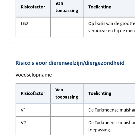
Van
Risicofactor
Toelichting
toepassing
LG2
Op basis van de grootte
veroorzaken bij de mens
Risico's voor dierenwelzijn/diergezondheid
Voedselopname
Van
Risicofactor
Toelichting
toepassing
V1
De Turkmeense muishamst
V2
De Turkmeense muishamst
toepassing.