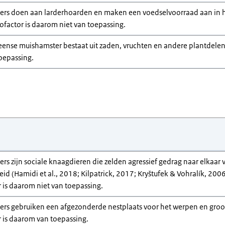
rs doen aan larderhoarden en maken een voedselvoorraad aan in h
cofactor is daarom niet van toepassing.
eense muishamster bestaat uit zaden, vruchten en andere plantdelen
toepassing.
 zijn sociale knaagdieren die zelden agressief gedrag naar elkaar ve
id (Hamidi et al., 2018; Kilpatrick, 2017; Kryštufek & Vohralík, 20
r is daarom niet van toepassing.
s gebruiken een afgezonderde nestplaats voor het werpen en grootb
r is daarom van toepassing.