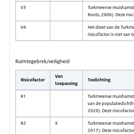
V3
Turkmeense muishamste
Roots, 2006). Deze risi
V4
Het dieet van de Turkm
risicofactor is niet van 
Ruimtegebrek/veiligheid
Van
Risicofactor
Toelichting
toepassing
R1
Turkmeense muishamsters
van de populatiedichthe
2020). Deze risicofacto
R2
X
Turkmeense muishamster
2017). Deze risicofacto