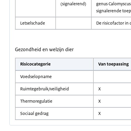
(signalerend)
genus Calomyscus i
signalerende toepa
Letselschade
De risicofactor in 
Gezondheid en welzijn dier
Risicocategorie
Van toepassing
Voedselopname
Ruimtegebruik/veiligheid
X
Thermoregulatie
X
Sociaal gedrag
X