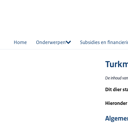
r de
tent
Home
Onderwerpen
Subsidies en financier
Turk
De inhoud van
Dit dier s
Hieronder 
Algemen