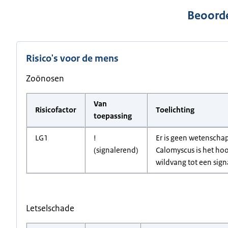
Beoorde
Risico's voor de mens
Zoönosen
Van
Risicofactor
Toelichting
toepassing
LG1
!
Er is geen wetenschap
(signalerend)
Calomyscus is het hoo
wildvang tot een sign
Letselschade