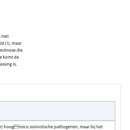
s met
st (!), maar
e zoönose die
ade komt de
assing is,
zeer) hoogrisico zoönotische pathogenen, maar bij het