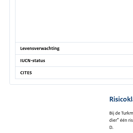
Levensverwachting
IUCN-status
CITES
Risicok
Bij de Turk
dier” één ri
D.