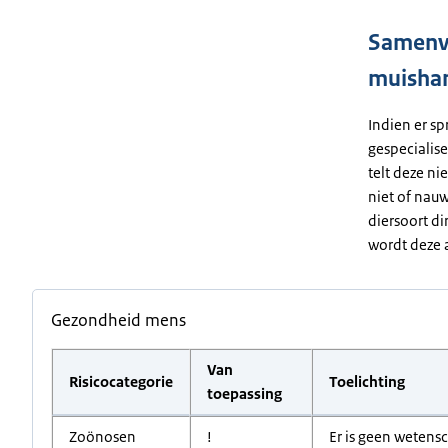
Samenva
muisha
Indien er sp
gespecialise
telt deze ni
niet of nauw
diersoort di
wordt deze a
Gezondheid mens
Van
Risicocategorie
Toelichting
toepassing
Zoönosen
!
Er is geen wetens