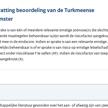
tting beoordeling van de Turkmeense
mster
rake is van één of meerdere relevante ernstige zoönose(n) die slecht
erde maatregelen beheersbaar is/zijn wordt de risicofactor aangekrui
et mee in de eindscore. Indien er sprake is van een relevante ernstig
elijks beheersbaar is of er sprake is van risico op ernstige letselsch
rect onder risicoklasse F te vallen (XF). Indien de risicofactor van toep
angekruist (X).
chappelijke literatuur gevonden over het aan- of afwezig zijn van (