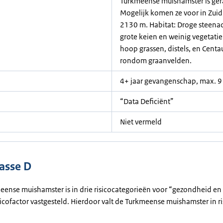
Turkmeense muishamster is gera
Mogelijk komen ze voor in Zuid
2130 m. Habitat: Droge steenac
grote keien en weinig vegetatie
hoop grassen, distels, en Cent
rondom graanvelden.
4+ jaar gevangenschap, max. 9 
“Data Deficiënt”
Niet vermeld
lasse D
meense muishamster is in drie risicocategorieën voor “gezondheid en 
sicofactor vastgesteld. Hierdoor valt de Turkmeense muishamster in ri