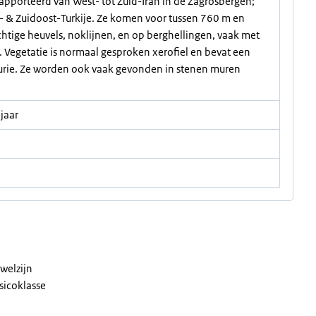
pporteerd van West- tot Zuid-Iran in de Zagrosbergen;
- & Zuidoost-Turkije. Ze komen voor tussen 760 m en
htige heuvels, noklijnen, en op berghellingen, vaak met
. Vegetatie is normaal gesproken xerofiel en bevat een
aurie. Ze worden ook vaak gevonden in stenen muren
jaar
welzijn
sicoklasse