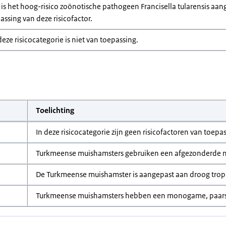
s het hoog-risico zoönotische pathogeen Francisella tularensis aange
ssing van deze risicofactor.
deze risicocategorie is niet van toepassing.
Toelichting
In deze risicocategorie zijn geen risicofactoren van toepa
Turkmeense muishamsters gebruiken een afgezonderde n
De Turkmeense muishamster is aangepast aan droog tropi
Turkmeense muishamsters hebben een monogame, paarsg