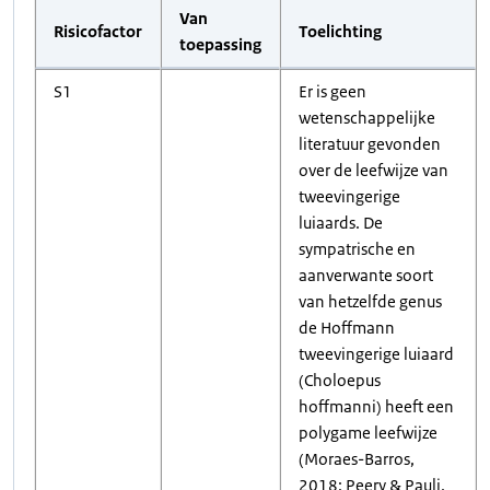
Van
Risicofactor
Toelichting
toepassing
S1
Er is geen
wetenschappelijke
literatuur gevonden
over de leefwijze van
tweevingerige
luiaards. De
sympatrische en
aanverwante soort
van hetzelfde genus
de Hoffmann
tweevingerige luiaard
(Choloepus
hoffmanni) heeft een
polygame leefwijze
(Moraes-Barros,
2018; Peery & Pauli,