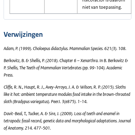
niet van toepassing.
Verwijzingen
Adam, P. (1999). Choloepus didactylus. Mammalian Species. 621(3). 108.
Berkovitz, B. & Shellis, P. (2018). Chapter 6 – Xenarthra. In B. Berkovitz &
P. Shellis, The Teeth of Mammalian Vertebrates (pp. 99-104). Academic
Press.
Cliffe, R. N., Haupt, R. J., Avey-Arroyo, J. A. & Wilson, R. P. (2015). Sloths
like it hot: ambient temperature modules food intake in the brown-throated
sloth (Bradypus variegatus). PeerJ. 3(e875). 1-14.
Davit-Beal, T., Tucker, A. & Sire, J. (2009). Loss of teeth and enamel in
tetrapods: fossil record, genetic data and morphological adaptations. Journal
of Anatomy. 214. 477-501.