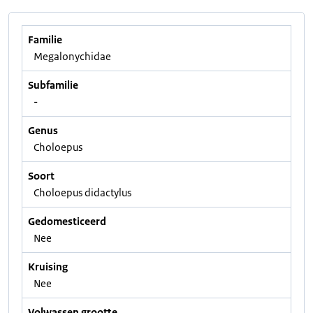
Familie
Megalonychidae
Subfamilie
-
Genus
Choloepus
Soort
Choloepus didactylus
Gedomesticeerd
Nee
Kruising
Nee
Volwassen grootte