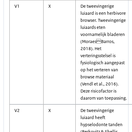
V1
X
De tweevingerige
luiaard is een herbivore
browser. Tweevingerige
luiaards eten
voornamelijk bladeren
(MoraesBarros,
2018). Het
verteringsstelsel is
fysiologisch aangepast
op het verteren van
browse materiaal
(Vendl et al., 2016).
Deze risicofactor is
daarom van toepassing.
V2
X
De tweevingerige
luiaard heeft
hypselodonte tanden
(Berkovitz & Shellis,