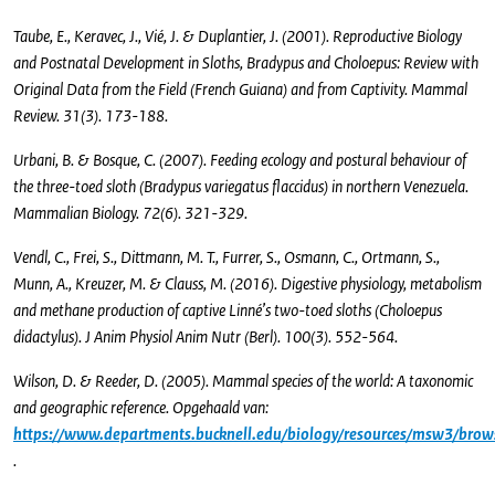
Taube, E., Keravec, J., Vié, J. & Duplantier, J. (2001). Reproductive Biology
and Postnatal Development in Sloths, Bradypus and Choloepus: Review with
Original Data from the Field (French Guiana) and from Captivity. Mammal
Review. 31(3). 173-188.
Urbani, B. & Bosque, C. (2007). Feeding ecology and postural behaviour of
the three-toed sloth (Bradypus variegatus flaccidus) in northern Venezuela.
Mammalian Biology. 72(6). 321-329.
Vendl, C., Frei, S., Dittmann, M. T., Furrer, S., Osmann, C., Ortmann, S.,
Munn, A., Kreuzer, M. & Clauss, M. (2016). Digestive physiology, metabolism
and methane production of captive Linné’s two-toed sloths (Choloepus
didactylus). J Anim Physiol Anim Nutr (Berl). 100(3). 552-564.
Wilson, D. & Reeder, D. (2005). Mammal species of the world: A taxonomic
and geographic reference. Opgehaald van:
https://www.departments.bucknell.edu/biology/resources/msw3/bro
.