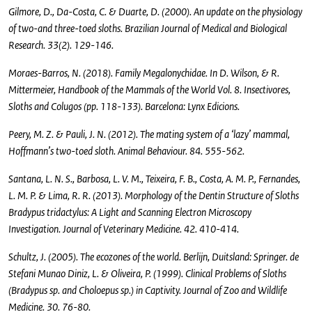
Gilmore, D., Da-Costa, C. & Duarte, D. (2000). An update on the physiology
of two-and three-toed sloths. Brazilian Journal of Medical and Biological
Research. 33(2). 129-146.
Moraes-Barros, N. (2018). Family Megalonychidae. In D. Wilson, & R.
Mittermeier, Handbook of the Mammals of the World Vol. 8. Insectivores,
Sloths and Colugos (pp. 118-133). Barcelona: Lynx Edicions.
Peery, M. Z. & Pauli, J. N. (2012). The mating system of a ‘lazy’ mammal,
Hoffmann’s two-toed sloth. Animal Behaviour. 84. 555-562.
Santana, L. N. S., Barbosa, L. V. M., Teixeira, F. B., Costa, A. M. P., Fernandes,
L. M. P. & Lima, R. R. (2013). Morphology of the Dentin Structure of Sloths
Bradypus tridactylus: A Light and Scanning Electron Microscopy
Investigation. Journal of Veterinary Medicine. 42. 410-414.
Schultz, J. (2005). The ecozones of the world. Berlijn, Duitsland: Springer. de
Stefani Munao Diniz, L. & Oliveira, P. (1999). Clinical Problems of Sloths
(Bradypus sp. and Choloepus sp.) in Captivity. Journal of Zoo and Wildlife
Medicine. 30. 76-80.