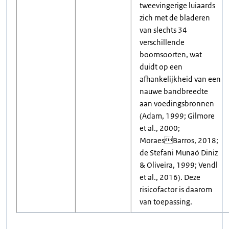
tweevingerige luiaards
zich met de bladeren
van slechts 34
verschillende
boomsoorten, wat
duidt op een
afhankelijkheid van een
nauwe bandbreedte
aan voedingsbronnen
(Adam, 1999; Gilmore
et al., 2000;
MoraesBarros, 2018;
de Stefani Munaó Diniz
& Oliveira, 1999; Vendl
et al., 2016). Deze
risicofactor is daarom
van toepassing.