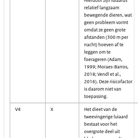
Hierdoor zijn luiaards
relatief langzaam
bewegende dieren, wat
geen probleem vormt
omdat ze geen grote
afstanden (300 m per
nacht) hoeven af te
leggen om te
foerageren (Adam,
1999; Moraes-Barros,
2018; Vendl et al.,
2016). Deze risicofactor
is daarom niet van
toepassing.
V4
X
Het dieet van de
tweevingerige luiaard
bestaat voor het
overgrote deel uit