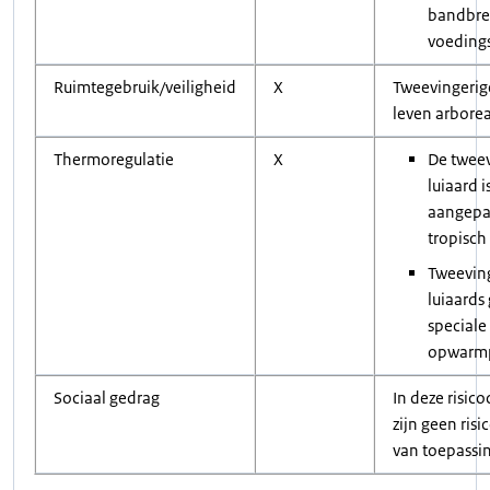
bandbre
voeding
Ruimtegebruik/veiligheid
X
Tweevingerige
leven arborea
Thermoregulatie
X
De tweev
luiaard i
aangepa
tropisch
Tweevin
luiaards
speciale
opwarmp
Sociaal gedrag
In deze risic
zijn geen ris
van toepassi