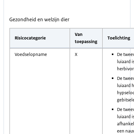
Gezondheid en welzijn dier
Van
Risicocategorie
Toelichting
toepassing
Voedselopname
X
De tweev
luiaard i
herbivor
De tweev
luiaard 
hypselo
gebitse
De tweev
luiaard i
afhankel
een nau