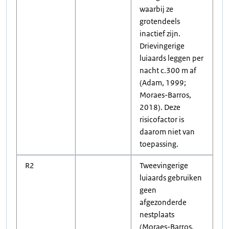
waarbij ze
grotendeels
inactief zijn.
Drievingerige
luiaards leggen per
nacht c.300 m af
(Adam, 1999;
Moraes-Barros,
2018). Deze
risicofactor is
daarom niet van
toepassing.
R2
Tweevingerige
luiaards gebruiken
geen
afgezonderde
nestplaats
(Moraes-Barros,