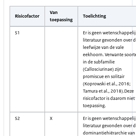
Van
Risicofactor
Toelichting
toepassing
S1
Er is geen wetenschappeli
literatuur gevonden over 
leefwijze van de vale
eekhoorn. Verwante soort
in de subfamilie
(Callosciurinae) zijn
promiscue en solitair
(Koprowski et al., 2016;
Tamura et al., 2018).Deze
risicofactor is daarom niet
toepassing.
S2
X
Er is geen wetenschappeli
literatuur gevonden over 
dominantiehiërarchie van