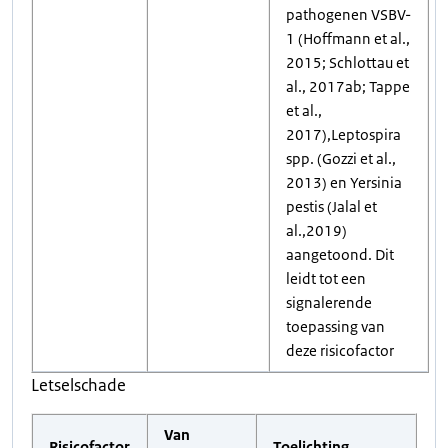
pathogenen VSBV-
1 (Hoffmann et al.,
2015; Schlottau et
al., 2017ab; Tappe
et al.,
2017),Leptospira
spp. (Gozzi et al.,
2013) en Yersinia
pestis (Jalal et
al.,2019)
aangetoond. Dit
leidt tot een
signalerende
toepassing van
deze risicofactor
Letselschade
Van
Risicofactor
Toelichting