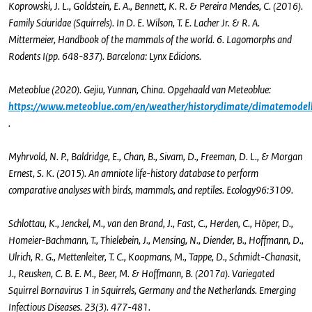
Koprowski, J. L., Goldstein, E. A., Bennett, K. R. & Pereira Mendes, C. (2016).
Family Sciuridae (Squirrels). In D. E. Wilson, T. E. Lacher Jr. & R. A.
Mittermeier, Handbook of the mammals of the world. 6. Lagomorphs and
Rodents I(pp. 648-837). Barcelona: Lynx Edicions.
Meteoblue (2020). Gejiu, Yunnan, China. Opgehaald van Meteoblue:
https://www.meteoblue.com/en/weather/historyclimate/climatemodel
.
Myhrvold, N. P., Baldridge, E., Chan, B., Sivam, D., Freeman, D. L., & Morgan
Ernest, S. K. (2015). An amniote life-history database to perform
comparative analyses with birds, mammals, and reptiles. Ecology96:3109.
Schlottau, K., Jenckel, M., van den Brand, J., Fast, C., Herden, C., Höper, D.,
Homeier-Bachmann, T., Thielebein, J., Mensing, N., Diender, B., Hoffmann, D.,
Ulrich, R. G., Mettenleiter, T. C., Koopmans, M., Tappe, D., Schmidt-Chanasit,
J., Reusken, C. B. E. M., Beer, M. & Hoffmann, B. (2017a). Variegated
Squirrel Bornavirus 1 in Squirrels, Germany and the Netherlands. Emerging
Infectious Diseases. 23(3). 477-481.