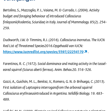
Bertolino, S., Mazzoglio, P. J., Vaiana, M. & Currado, I. (2004). Activity
budget and foraging behaviour of introduced Callosciurus
finlaysonii(Rodentia, Sciuridae) in Italy. Journal of Mammalogy. 85(2). 254-
259.
Duckworth, J.W. & Timmins, R.J. (2016). Callosciurus inornatus. The IUCN
Red List of Threatened Species2016.Opgehaald van IUCN:
https://www.iucnredlist.org/species/3597/22254170
.
Farentinos, R. C. (1972). Social dominance and mating activity in the tassel-
eared squirrel (Sciurus aberti ferreus). Anim. Behav.20. 316-326.
Gozzi, A., Guichón, M. L., Benitez, V., Romero, G. N. & Brihuega, C. (2013).
First isolation of Leptospira interrogansfrom the arboreal squirrel
Callosciurus erythraeusintroduced in Argentina. Wildlife Biology. 19. 483-
489.