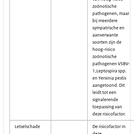
zoönotische
pathogenen, maar
bij meerdere
sympatrische en
aanverwante
soorten zijn de
hoog-risico
zoönotische
pathogenen VSBV-
1,Leptospira spp.
en Yersinia pestis
aangetoond. Dit
leidt tot een
signalerende
toepassing van
deze risicofactor.
Letselschade
De risicofactor in
deze