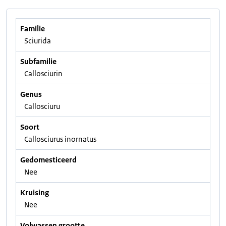
Familie
Sciurida
Subfamilie
Callosciurin
Genus
Callosciuru
Soort
Callosciurus inornatus
Gedomesticeerd
Nee
Kruising
Nee
Volwassen grootte