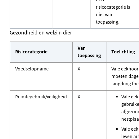
risicocategorie is
niet van
toepassing.
Gezondheid en welzijn dier
Van
Risicocategorie
Toelichting
toepassing
Voedselopname
X
Vale eekhoor
moeten dagel
langdurig fo
Ruimtegebruik/veiligheid
X
Vale ee
gebruik
afgezon
nestplaa
Vale ee
leven ar