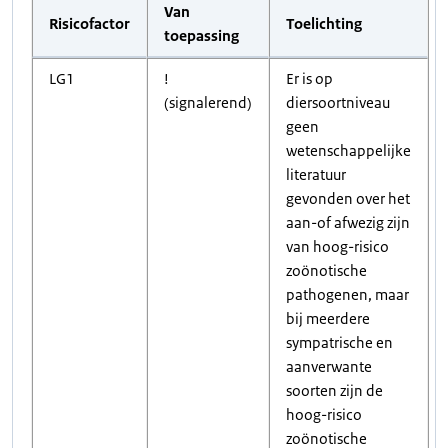
Van
Risicofactor
Toelichting
toepassing
LG1
!
Er is op
(signalerend)
diersoortniveau
geen
wetenschappelijke
literatuur
gevonden over het
aan-of afwezig zijn
van hoog-risico
zoönotische
pathogenen, maar
bij meerdere
sympatrische en
aanverwante
soorten zijn de
hoog-risico
zoönotische