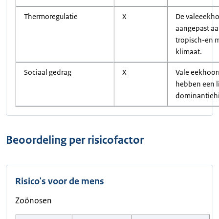
Thermoregulatie
X
De valeeekho
aangepast aa
tropisch-en
klimaat.
Sociaal gedrag
X
Vale eekhoor
hebben een l
dominantiehi
Beoordeling per risicofactor
Risico's voor de mens
Zoönosen