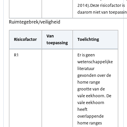
2014).Deze risicofactor is
daarom niet van toepassin
Ruimtegebrek/veiligheid
Van
Risicofactor
Toelichting
toepassing
R1
Er is geen
wetenschappelijke
literatuur
gevonden over de
home range
grootte van de
vale eekhoorn. De
vale eekhoorn
heeft
overlappende
home ranges