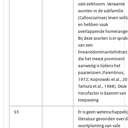
vale eekhoorn. Verwante
soorten in de subfamilie
(Callosciurinae) leven solit
en hebben vaak
overlappende homerange
Bij deze soorten is er sprak
van een
lineairedominantiehiërarc
die het meest prominent
aanwezig is tijdens het
paarseizoen (Farentinos,
1972; Koprowski et al., 20
Tamura et al., 1988). Deze
risicofactor is daarom van
toepassing
S3
Er is geen wetenschappeli
literatuur gevonden over 
voortplanting van vale