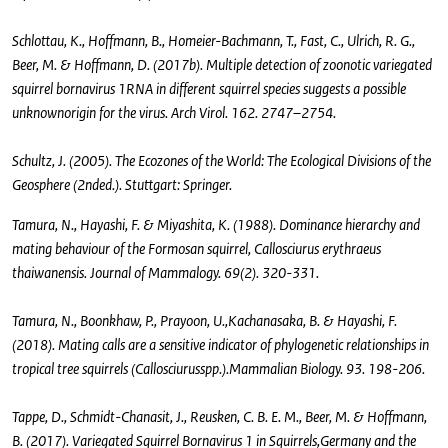
Schlottau, K., Hoffmann, B., Homeier-Bachmann, T., Fast, C., Ulrich, R. G.,
Beer, M. & Hoffmann, D. (2017b). Multiple detection of zoonotic variegated
squirrel bornavirus 1RNA in different squirrel species suggests a possible
unknownorigin for the virus. Arch Virol. 162. 2747–2754.
Schultz, J. (2005). The Ecozones of the World: The Ecological Divisions of the
Geosphere (2nded.). Stuttgart: Springer.
Tamura, N., Hayashi, F. & Miyashita, K. (1988). Dominance hierarchy and
mating behaviour of the Formosan squirrel, Callosciurus erythraeus
thaiwanensis. Journal of Mammalogy. 69(2). 320-331.
Tamura, N., Boonkhaw, P., Prayoon, U.,Kachanasaka, B. & Hayashi, F.
(2018). Mating calls are a sensitive indicator of phylogenetic relationships in
tropical tree squirrels (Callosciurusspp.).Mammalian Biology. 93. 198-206.
Tappe, D., Schmidt-Chanasit, J., Reusken, C. B. E. M., Beer, M. & Hoffmann,
B. (2017). Variegated Squirrel Bornavirus 1 in Squirrels,Germany and the