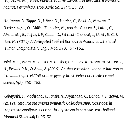
Hafidzi, M. N. (1998). Plantain squirrel Callosciurus notatusin a plantation
habitat. Pertanika J. Trop. Agric. Sci. 21(1). 23-28.
Hoffmann, B., Tappe, D., Höper, D., Herden, C., Boldt, A., Mawrin, C.,
Niederstraßer, O., Müller, T., Jenckel, M., van der Grinten, E., Lutter, C.,
Abendroth, B., Teifke, J. P., Cadar, D., Schmidt-Chanasit, J., Ulrich, R. G. &
Beer, M. (2015). A Variegated Squirrel Bornavirus Associatedwith Fatal
Human Encephalitis. N Engl J Med. 373. 154-162.
Jalal, M. S., Islam, M. Z., Dutta, A., Dhar, P. K., Das, A., Hasan, M. M., Barua,
H., Biswas, P. K., & Ahad, A. (2019). Antibiotic resistant zoonotic bacteria in
Irrawaddy squirrel (Callosciurus pygerythrus). Veterinary medicine and
science, 5(2), 260–268.
Kobayashi, S., Placksanoi, J., Taksin, A., Aryuthaka, C., Denda, T. & Izawa, M.
(2019). Resource use among sympatric Callosciurusspp. (Sciuridae) in
tropical seasonalforests during the dry season in northeastern Thailand.
Mammal Study. 44(1). 23-32.