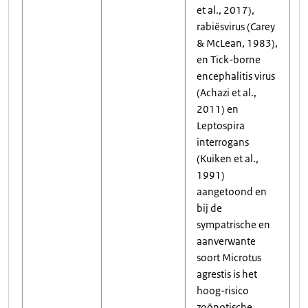
et al., 2017),
rabiësvirus (Carey
& McLean, 1983),
en Tick-borne
encephalitis virus
(Achazi et al.,
2011) en
Leptospira
interrogans
(Kuiken et al.,
1991)
aangetoond en
bij de
sympatrische en
aanverwante
soort Microtus
agrestis is het
hoog-risico
zoönotische