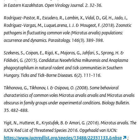
in Eastern Kazakhstan. Open Virology Journal. 2. 32-36.
Rodríguez-Pastor, R., Escudero, R., Lambin, X., Vidal, D., Gil, H., Jado, I.,
Rodríguez-Vargas, M., LuqueLarena, J. J. & Mougeot, F. (2018). Zoonotic
pathogens in fluctuating common vole (Microtus arvalis) populations:
occurrence and dynamics. Parasitology. 146(3). 389-398.
Szekeres, S., Coipan, E., Rigó, K., Majoros, G., Jahfari, S., Sprong, H. &
Földvári, G. (2015). Candidatus Neoehrlichia mikurensis and Anaplasma
phagocytophilum in natural rodent and tick communities in Southern
Hungary. Ticks and Tick-Borne Diseases. 6(2). 111-116.
Tikhonova, G., Tikhonov, I. & Osipova, O. (2008). Some behavioral
characteristics of common voles Microtus arvalis arvalis and Microtus arvalis
obscurus in family groups under experimental conditions. Biology Bulletin.
35. 482-488.
Yigit, N., Hutterer, R., Krystufek, B. & Amori, G. (2016). Microtus arvalis. The
IUCN Red List of Threatened Species 2016. Opgehaald van IUCN:
https://www.iucnredlist.org/species/13488/22351133.&nbsp
;