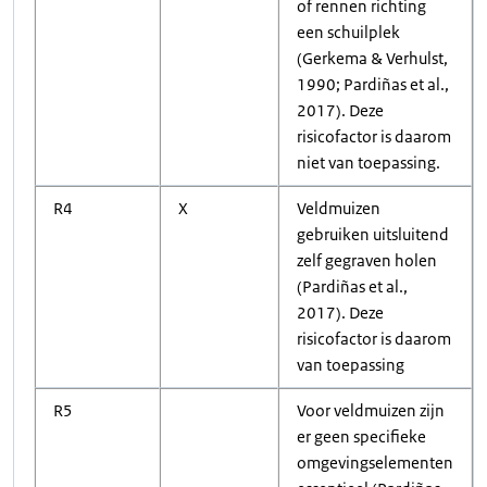
of rennen richting
een schuilplek
(Gerkema & Verhulst,
1990; Pardiñas et al.,
2017). Deze
risicofactor is daarom
niet van toepassing.
R4
X
Veldmuizen
gebruiken uitsluitend
zelf gegraven holen
(Pardiñas et al.,
2017). Deze
risicofactor is daarom
van toepassing
R5
Voor veldmuizen zijn
er geen specifieke
omgevingselementen