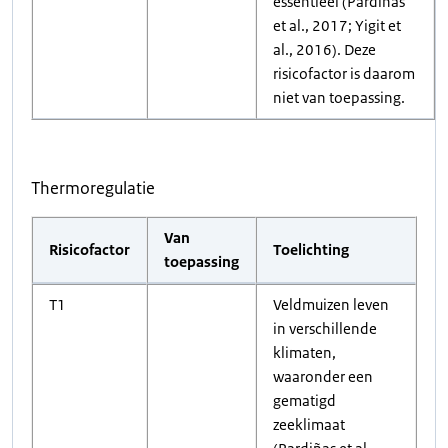
essentieel (Pardiñas
et al., 2017; Yigit et
al., 2016). Deze
risicofactor is daarom
niet van toepassing.
Thermoregulatie
Van
Risicofactor
Toelichting
toepassing
T1
Veldmuizen leven
in verschillende
klimaten,
waaronder een
gematigd
zeeklimaat