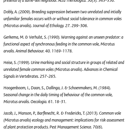
presence of a same-sex neighbour. Acta Theriologica. 50(3). 343-356.
Dobly, A. (2009). Breeding suppression between two unrelated and intially
unfamiliar females occurs with or without social tolerance in common voles
(Microtus arvalis). Journal of Ethology. 27. 299-306.
Gerkema, M. & Verhulst, S. (1990). Warning against an unseen predator: a
functional aspect of synchronous feeding in the common vole, Microtus
arvalis. Animal Behaviour. 40. 1169-1178.
Heise, S. (1999). Urine marking and social structure in groups of related and
unrelated female common voles (Microtus arvalis). Advances in Chemical
Signals in Vertebrates. 257-265.
Hoogenboom, I., Daan, S., Dallinga, J. & Schoenmakers, M. (1984).
Seasonal change in the daily timing of behaviour of the common vole,
Microtus arvalis. Oecologia. 61. 18-31.
Jacob, J., Manson, P., Barfknecht, R. & Fredericks, T. (2013). Common vole
(Microtus arvalis) ecology and management: implications for risk assessment
of plant protection products. Pest Management Science. 70(6).