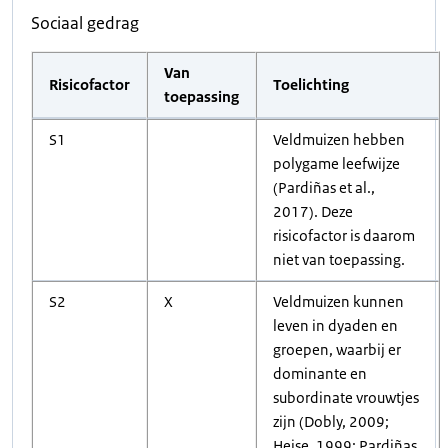
Sociaal gedrag
Van
Risicofactor
Toelichting
toepassing
S1
Veldmuizen hebben
polygame leefwijze
(Pardiñas et al.,
2017). Deze
risicofactor is daarom
niet van toepassing.
S2
X
Veldmuizen kunnen
leven in dyaden en
groepen, waarbij er
dominante en
subordinate vrouwtjes
zijn (Dobly, 2009;
Heise, 1999; Pardiñas