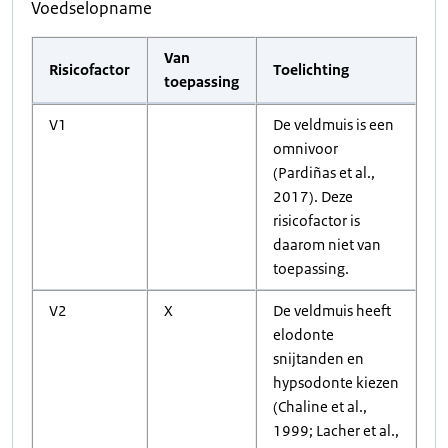
Voedselopname
Van
Risicofactor
Toelichting
toepassing
V1
De veldmuis is een
omnivoor
(Pardiñas et al.,
2017). Deze
risicofactor is
daarom niet van
toepassing.
V2
X
De veldmuis heeft
elodonte
snijtanden en
hypsodonte kiezen
(Chaline et al.,
1999; Lacher et al.,