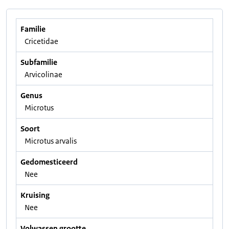
Familie
Cricetidae
Subfamilie
Arvicolinae
Genus
Microtus
Soort
Microtus arvalis
Gedomesticeerd
Nee
Kruising
Nee
Volwassen grootte