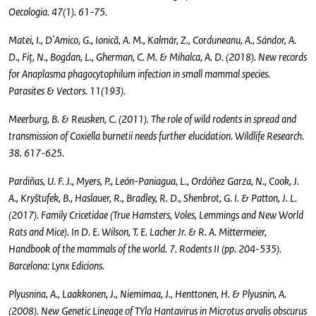
Oecologia. 47(1). 61-75.
Matei, I., D'Amico, G., Ionică, A. M., Kalmár, Z., Corduneanu, A., Sándor, A.
D., Fiț, N., Bogdan, L., Gherman, C. M. & Mihalca, A. D. (2018). New records
for Anaplasma phagocytophilum infection in small mammal species.
Parasites & Vectors. 11(193).
Meerburg, B. & Reusken, C. (2011). The role of wild rodents in spread and
transmission of Coxiella burnetii needs further elucidation. Wildlife Research.
38. 617-625.
Pardiñas, U. F. J., Myers, P., León-Paniagua, L., Ordóñez Garza, N., Cook, J.
A., Kryštufek, B., Haslauer, R., Bradley, R. D., Shenbrot, G. I. & Patton, J. L.
(2017). Family Cricetidae (True Hamsters, Voles, Lemmings and New World
Rats and Mice). In D. E. Wilson, T. E. Lacher Jr. & R. A. Mittermeier,
Handbook of the mammals of the world. 7. Rodents II (pp. 204-535).
Barcelona: Lynx Edicions.
Plyusnina, A., Laakkonen, J., Niemimaa, J., Henttonen, H. & Plyusnin, A.
(2008). New Genetic Lineage of TYla Hantavirus in Microtus arvalis obscurus