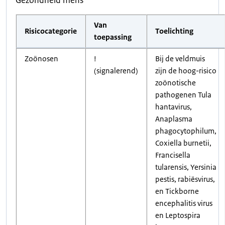
Gezondheid mens
Van
Risicocategorie
Toelichting
toepassing
Zoönosen
!
Bij de veldmuis
(signalerend)
zijn de hoog-risico
zoönotische
pathogenen Tula
hantavirus,
Anaplasma
phagocytophilum,
Coxiella burnetii,
Francisella
tularensis, Yersinia
pestis, rabiësvirus,
en Tickborne
encephalitis virus
en Leptospira