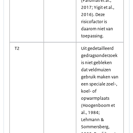
(Pardiñas et al.,
2017; Yigit et al.,
2016). Deze
risicofactor is
daarom niet van
toepassing.
T2
Uit gedetailleerd
gedragsonderzoek
is niet gebleken
dat veldmuizen
gebruik maken van
een speciale zoel-,
koel- of
opwarmplaats
(Hoogenboom et
al., 1984;
Lehmann &
Sommersberg,