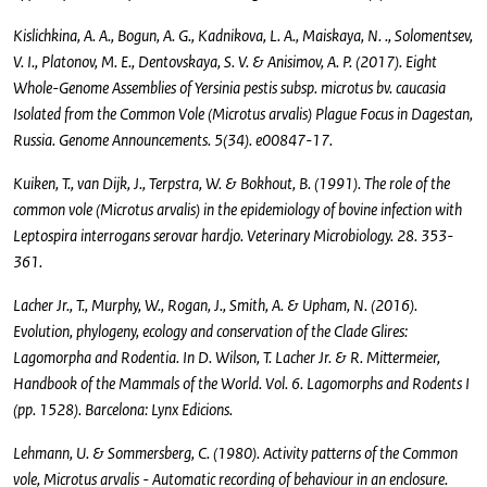
Kislichkina, A. A., Bogun, A. G., Kadnikova, L. A., Maiskaya, N. ., Solomentsev,
V. I., Platonov, M. E., Dentovskaya, S. V. & Anisimov, A. P. (2017). Eight
Whole-Genome Assemblies of Yersinia pestis subsp. microtus bv. caucasia
Isolated from the Common Vole (Microtus arvalis) Plague Focus in Dagestan,
Russia. Genome Announcements. 5(34). e00847-17.
Kuiken, T., van Dijk, J., Terpstra, W. & Bokhout, B. (1991). The role of the
common vole (Microtus arvalis) in the epidemiology of bovine infection with
Leptospira interrogans serovar hardjo. Veterinary Microbiology. 28. 353-
361.
Lacher Jr., T., Murphy, W., Rogan, J., Smith, A. & Upham, N. (2016).
Evolution, phylogeny, ecology and conservation of the Clade Glires:
Lagomorpha and Rodentia. In D. Wilson, T. Lacher Jr. & R. Mittermeier,
Handbook of the Mammals of the World. Vol. 6. Lagomorphs and Rodents I
(pp. 1528). Barcelona: Lynx Edicions.
Lehmann, U. & Sommersberg, C. (1980). Activity patterns of the Common
vole, Microtus arvalis - Automatic recording of behaviour in an enclosure.