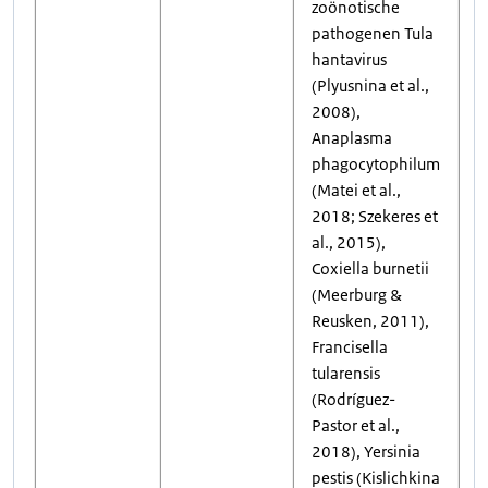
zoönotische
pathogenen Tula
hantavirus
(Plyusnina et al.,
2008),
Anaplasma
phagocytophilum
(Matei et al.,
2018; Szekeres et
al., 2015),
Coxiella burnetii
(Meerburg &
Reusken, 2011),
Francisella
tularensis
(Rodríguez-
Pastor et al.,
2018), Yersinia
pestis (Kislichkina