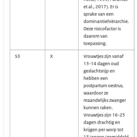
et al., 2017). Er is
sprake van een
dominantiehiërarchie.
Deze risicofactor is
daarom van
toepassing.
S3
X
Vrouwtjes zijn vanaf
13-14 dagen oud
geslachtsrijp en
hebben een
postpartum oestrus,
waardoor ze
maandelijks zwanger
kunnen raken.
Vrouwtjes zijn 16-25
dagen drachtig en
krijgen per worp tot
13 jongen (gemiddeld