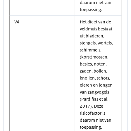
daarom niet van
toepassing.
V4
Het dieet van de
veldmuis bestaat
uit bladeren,
stengels, wortels,
schimmels,
(korst)mossen,
besjes, noten,
zaden, bollen,
knollen, schors,
eieren en jongen
van zangvogels
(Pardiñas et al.,
2017). Deze
risicofactor is
daarom niet van
toepassing.