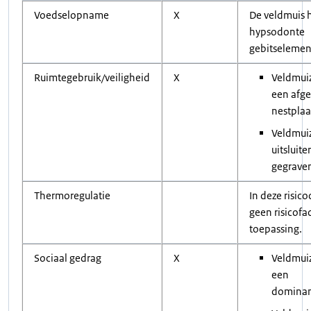
Voedselopname
X
De veldmuis 
hypsodonte
gebitseleme
Ruimtegebruik/veiligheid
X
Veldmui
een afg
nestplaa
Veldmui
uitsluite
gegrave
Thermoregulatie
In deze risico
geen risicofa
toepassing.
Sociaal gedrag
X
Veldmui
een
dominant