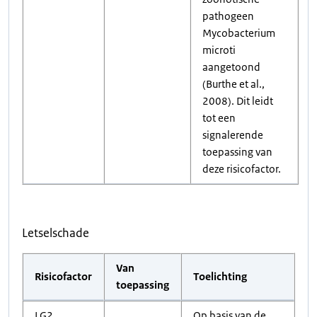
pathogeen
Mycobacterium
microti
aangetoond
(Burthe et al.,
2008). Dit leidt
tot een
signalerende
toepassing van
deze risicofactor.
Letselschade
Van
Risicofactor
Toelichting
toepassing
LG2
Op basis van de