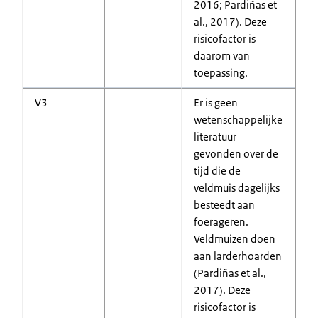
2016; Pardiñas et
al., 2017). Deze
risicofactor is
daarom van
toepassing.
V3
Er is geen
wetenschappelijke
literatuur
gevonden over de
tijd die de
veldmuis dagelijks
besteedt aan
foerageren.
Veldmuizen doen
aan larderhoarden
(Pardiñas et al.,
2017). Deze
risicofactor is